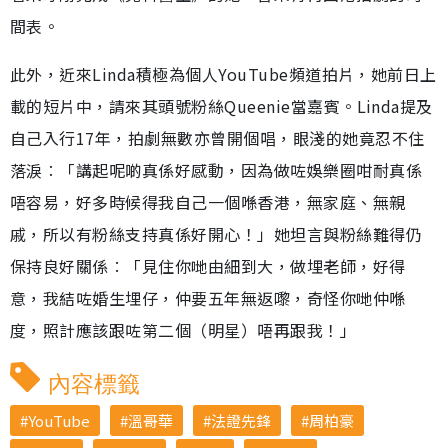
間表。
此外，近來Linda積極為個人YouTube頻道拍片，她前日上
載的短片中，請來其頭號粉絲Queenie當嘉賓。Linda提及
自己入行17年，拍劇無數亦曾開個唱，眼淺的她竟忍不住
落淚︰「講起呢啲真係好感動，因為做咗娛樂圈咁耐真係
唔容易，好多時候得我自己一個喺香港，無家庭、無親
戚，所以有粉絲支持真係好開心！」她坦言與粉絲難得仍
保持良好關係︰「見住你哋由細到大，做埋老師，好得
意，我結咗婚生埋仔，仲要五年無返嚟，奇怪你哋仲喺
度，照計應該跟咗第二個（明星）唔再跟我！」
內容標籤
YouTube
溫哥華
法證先鋒
周柏豪