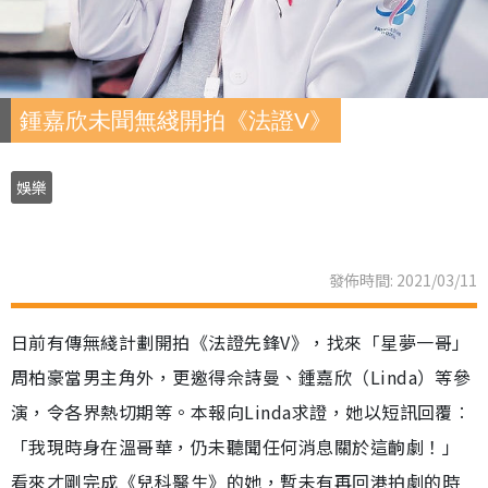
鍾嘉欣未聞無綫開拍《法證V》
娛樂
發佈時間: 2021/03/11
日前有傳無綫計劃開拍《法證先鋒V》，找來「星夢一哥」
周柏豪當男主角外，更邀得佘詩曼、鍾嘉欣（Linda）等參
演，令各界熱切期等。本報向Linda求證，她以短訊回覆︰
「我現時身在溫哥華，仍未聽聞任何消息關於這齣劇！」
看來才剛完成《兒科醫生》的她，暫未有再回港拍劇的時