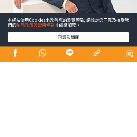
本網站使用Cookies來改善您的瀏覽體驗, 請確定您同意及接受我
們的
私隱政策與使用條款
才繼續瀏覽。
同意及關閉
昔日師奶殺手合體開騷 陶大宇孖吳啟華張兆
輝「倒轉地球」
娛樂
發佈時間: 2023/09/15
陶大宇前日在微博上載與吳啟華、張兆輝拍演唱會海報的
照片，原來三位「師奶殺手」將於11月中合體假佛山開
騷。大宇接受本報訪問，豪言必唱「飲歌」《倒轉地球》