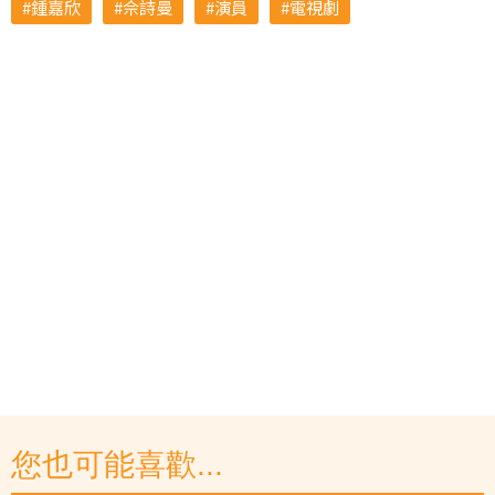
鍾嘉欣
佘詩曼
演員
電視劇
您也可能喜歡...