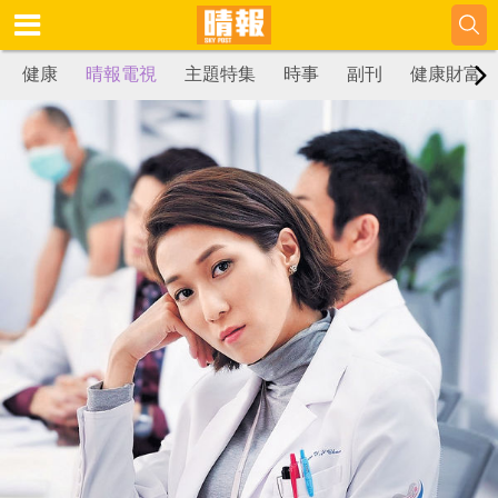
健康
晴報電視
主題特集
時事
副刊
健康財富