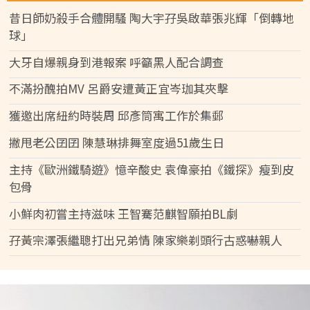
昔日師奶殺手合體開騷 陶大宇孖吳啟華張兆輝「倒轉地
球」
大牙自爆親身到港報案 呼籲黑人配合調查
不滿扮醜拍MV 呂爵安遭黃正宜岑珈其夾擊
獲邀出席紐約時裝周 邱彥筒寓工作於集郵
撇甩老公囝囝 陳慧琳排舞室度過51歲生日
主持《歐洲鐵騎遊》憶辛酸史 袁偉豪拍《鐵探》瘦到皮
包骨
小鮮肉初嘗主持滋味 王智騫范麒智願拍BL劇
孖黃宗澤張繼聰打出兄弟情 陳家樂剃頭行古惑嚇親人