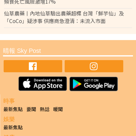
頻食死亡風險激增17%
仙草農藥丨內地仙草驗出農藥超標 台灣「鮮芋仙」及
「CoCo」疑涉事 供應商急澄清：未流入市面
晴報 Sky Post
時事
最新焦點
要聞
熱話
暖聞
娛樂
最新焦點