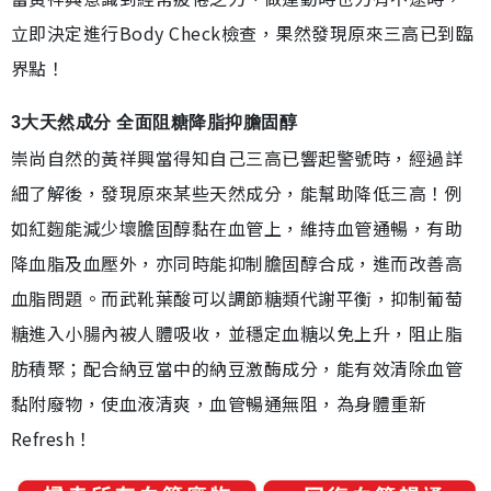
立即決定進行Body Check檢查，果然發現原來三高已到臨
界點！
3大天然成分 全面阻糖降脂抑膽固醇
崇尚自然的黃祥興當得知自己三高已響起警號時，經過詳
細了解後，發現原來某些天然成分，能幫助降低三高！例
如紅麴能減少壞膽固醇黏在血管上，維持血管通暢，有助
降血脂及血壓外，亦同時能抑制膽固醇合成，進而改善高
血脂問題。而武靴葉酸可以調節糖類代謝平衡，抑制葡萄
糖進入小腸內被人體吸收，並穩定血糖以免上升，阻止脂
肪積聚；配合納豆當中的納豆激酶成分，能有效清除血管
黏附廢物，使血液清爽，血管暢通無阻，為身體重新
Refresh！