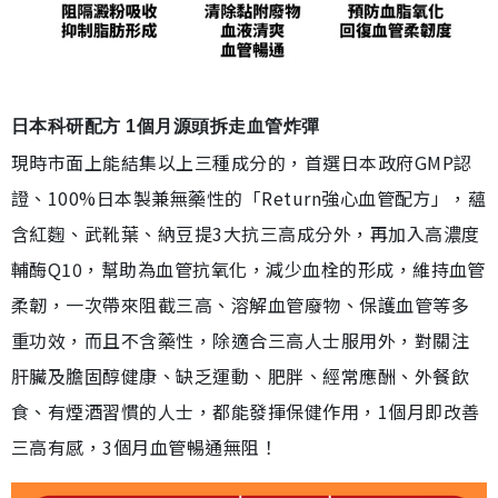
日本科研配方 1個月源頭拆走血管炸彈
現時市面上能結集以上三種成分的，首選日本政府GMP認
證、100%日本製兼無藥性的「Return強心血管配方」，蘊
含紅麴、武靴葉、納豆提3大抗三高成分外，再加入高濃度
輔酶Q10，幫助為血管抗氧化，減少血栓的形成，維持血管
柔韌，一次帶來阻截三高、溶解血管廢物、保護血管等多
重功效，而且不含藥性，除適合三高人士服用外，對關注
肝臟及膽固醇健康、缺乏運動、肥胖、經常應酬、外餐飲
食、有煙酒習慣的人士，都能發揮保健作用，1個月即改善
三高有感，3個月血管暢通無阻！