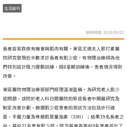
生活副刊
發佈時間: 2019/09/02
長者容易跌倒有機會與肌肉有關。東區尤德夫人那打素醫
院研究發現近半數求診長者有肌少症，有物理治療師為他
們特別設計阻力運動訓練，經8星期訓練後，患者情況得到
改善。
東區醫院物理治療部部門經理溫淑盈稱，為研究老人肌少
症問題，該院於老人科日間醫院的新症長者中開展研究及
制定改善計劃，篩選肌少症患者的測試方法包括步行速
度、手握力量及骨骼肌質量指素（SMI）；結果39名長者之
中，其中21名患有肌少症。院方其後為當中9名患者設計了