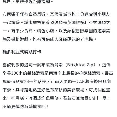
馬匹、羊群作近距離接觸。
布萊頓不僅有自然景觀，其海濱城市也十分適合與小朋友
一起旅遊。城市地標布萊頓碼頭是英國維多利亞式碼頭之
一，有不少食肆、特色小店，以及類似冒險樂園的遊樂設
施及機動遊戲，也有可供成人碰碰運氣的老虎機。
維多利亞式碼頭打卡
喜歡刺激的還可一試布萊頓滑索（Brighton Zip），這條
全長300米的雙綫滑索是南海岸上最長的拉鍊綫滑索，最高
與最低點有24米的落差，可兩人同時一起沿着海邊飛馳向
下滑，其降落地點正好是布萊頓的美食廣場，可找個位置
來一杯雪榚、啤酒或炸魚薯條，看着石灘海景Chill一夏，
不過要慎防海鷗搶食呢！