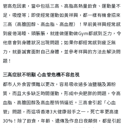
管高危因素，當中包括三高、高脂高熱量飲食、運動量不
足，吸煙等；即使經常運動如黃祥興，都一樣有機會招來
三高（高膽固醇、高血脂、高血壓）！早前黃祥興經常感
到疲倦渴睡、頭脹脹，就連做運動做Gym都感到乏力，令
他意會到身體狀況出現問題；如果你都經常感到疲乏無
力，就要誠實面對自己身體，並參考祥興的方法去解決問
題！
三高症狀不明顯 心血管危機不容忽視
都市人外食習慣難以更改，容易吸收過多油鹽糖及澱粉
質，而且大多缺乏時間運動，形成中央肥胖的問題，令高
血脂、高膽固醇及高血壓悄悄逼近。三高會引起「心血
管」問題，而這項香港3大健康殺手之一，死亡率更高達
30%！除了飲食，年齡、遺傳及作息日夜顛倒，都是引起