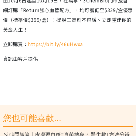
由10月6日起至10月19日，在萬寧、3ChemBio門市及官
網訂購「Return強心血管配方」，均可獲低至$339/盒優惠
價（標準價$399/盒）！擺脫三高刻不容緩、立即重建你的
黃金人生！
立即購買：
https://bit.ly/46uHwxa
資訊由客戶提供
您也可能喜歡...
Sick問識答｜皮膚現白斑=真菌纏身？ 醫生教1方法分辨