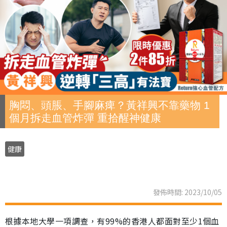
胸悶、頭脹、手腳麻痺？黃祥興不靠藥物 1
個月拆走血管炸彈 重拾醒神健康
健康
發佈時間: 2023/10/05
根據本地大學一項調查，有99%的香港人都面對至少1個血