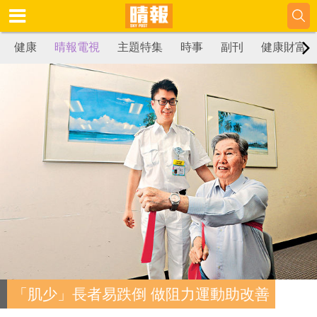
健康
晴報電視
主題特集
時事
副刊
健康財富
「肌少」長者易跌倒 做阻力運動助改善