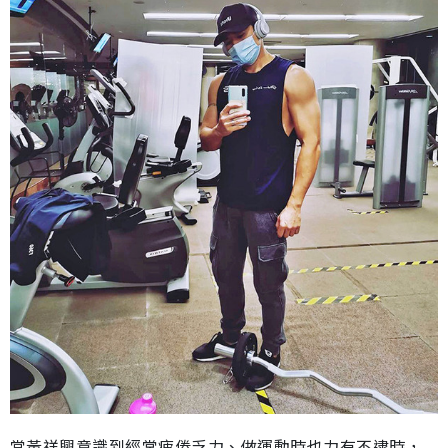
當黃祥興意識到經常疲倦乏力、做運動時也力有不逮時，