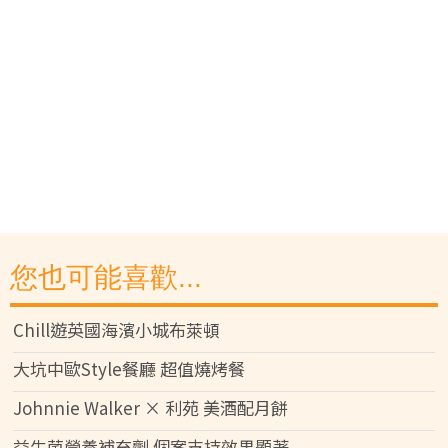
您也可能喜歡...
Chill遊英國海濱小城布萊頓
大坑中歐Style餐廳 超值燒烤餐
Johnnie Walker × 利苑 美酒配月餅
益生菌營養補充劑 個案支持效果顯著