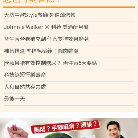
大坑中歐Style餐廳 超值燒烤餐
Johnnie Walker × 利苑 美酒配月餅
益生菌營養補充劑 個案支持效果顯著
補氣排濕 五指毛桃蓮子圓肉雞湯
飲蘋果醋有效控制糖尿？ 需注意5大要點
科技縮短行業壽命
人和自然共存共處
最後一天