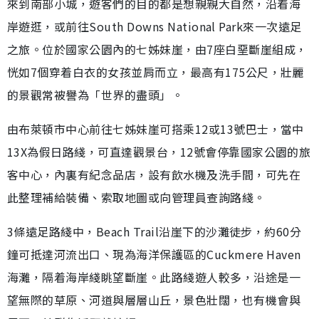
來到南部小城，遊客們的目的都是想親親大自然，沿着海
岸遊逛，或前往South Downs National Park來一次遠足
之旅。位於國家公園內的七姊妹崖，由7座白堊斷崖組成，
恍如7個穿着白衣的女孩並肩而立，最高有175公尺，壯麗
的景觀常被譽為「世界的盡頭」。
由布萊頓市中心前往七姊妹崖可搭乘12或13號巴士，當中
13X為假日路綫，可直達觀景台，12號會停靠國家公園的旅
客中心，內裏有紀念品店，設有飲水機及洗手間，可先在
此整理補給裝備、索取地圖或向管理員查詢路綫。
3條遠足路綫中，Beach Trail沿崖下的沙灘徒步，約60分
鐘可抵達河流出口、現為海洋保護區的Cuckmere Haven
海灘，隔着海岸綫眺望斷崖。此路綫遊人較多，沿途是一
望無際的草原、河道與層層山丘，景色壯闊，也有機會與