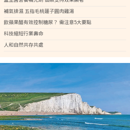
補氣排濕 五指毛桃蓮子圓肉雞湯
飲蘋果醋有效控制糖尿？ 需注意5大要點
科技縮短行業壽命
人和自然共存共處