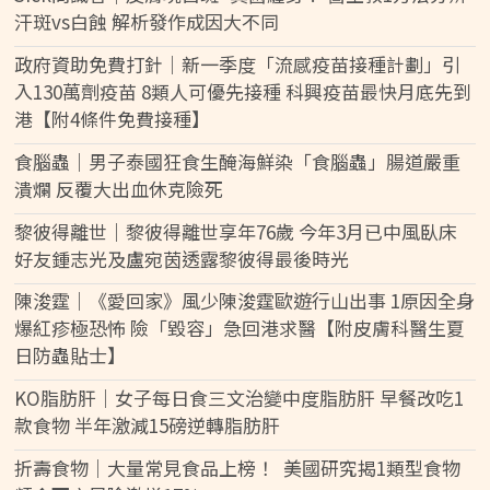
汗斑vs白蝕 解析發作成因大不同
政府資助免費打針｜新一季度「流感疫苗接種計劃」引
入130萬劑疫苗 8類人可優先接種 科興疫苗最快月底先到
港【附4條件免費接種】
食腦蟲｜男子泰國狂食生醃海鮮染「食腦蟲」腸道嚴重
潰爛 反覆大出血休克險死
黎彼得離世｜黎彼得離世享年76歲 今年3月已中風臥床
好友鍾志光及盧宛茵透露黎彼得最後時光
陳浚霆｜《愛回家》風少陳浚霆歐遊行山出事 1原因全身
爆紅疹極恐怖 險「毀容」急回港求醫【附皮膚科醫生夏
日防蟲貼士】
KO脂肪肝｜女子每日食三文治變中度脂肪肝 早餐改吃1
款食物 半年激減15磅逆轉脂肪肝
折壽食物｜大量常見食品上榜！ 美國研究揭1類型食物