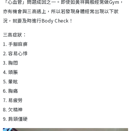
「心血管」問題成因之一。即使如黃祥興般經常做Gym，
亦有機會與三高遇上，所以若發現身體經常出現以下狀
況，就要及時進行Body Check！
三高症狀：
1. 手腳麻痹
2. 容易心悸
3. 胸悶
4. 頭脹
5. 暈眩
6. 胸痛
7. 易疲勞
8. 欠精神
9. 肩頸僵硬