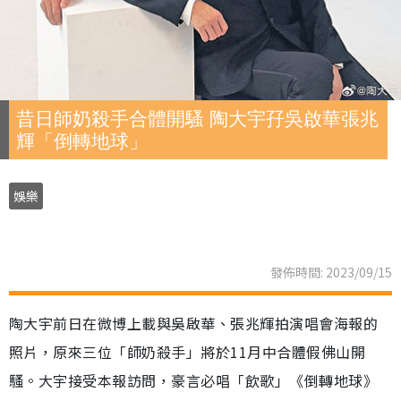
昔日師奶殺手合體開騷 陶大宇孖吳啟華張兆
輝「倒轉地球」
娛樂
發佈時間: 2023/09/15
陶大宇前日在微博上載與吳啟華、張兆輝拍演唱會海報的
照片，原來三位「師奶殺手」將於11月中合體假佛山開
騷。大宇接受本報訪問，豪言必唱「飲歌」《倒轉地球》