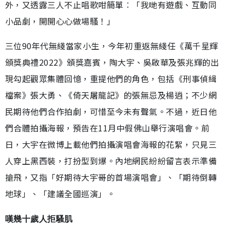
外，又透露三人不止唱歌咁簡單︰「我哋有遊戲、互動同
小品劇，開開心心做場騷！」
三位90年代無綫當家小生，今年初重返無綫任《萬千星輝
頒獎典禮2022》頒獎嘉賓，陶大宇、吳啟華及張兆輝的出
現勾起觀眾集體回憶，重提他們的角色，包括《刑事偵緝
檔案》張大勇、《倚天屠龍記》的張無忌及楊逍；不少網
民期待他們合作拍劇，可惜至今未有聲氣。不過，近日他
們合體拍攝海報，預告在11月中假佛山舉行演唱會。前
日，大宇在微博上載他們拍攝演唱會海報的花絮，只見三
人穿上黑西裝，打扮型到爆。內地網民紛紛留言表示準備
搶飛，又指「好期待大宇哥的首場演唱會」、「期待倒轉
地球」、「建議全國巡演」。
嘆幾十歲人拒騷肌