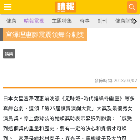
健康
晴報電視
主題特集
時事
副刊
健康財富
宮澤理惠腳震震領舞台劇獎
娛樂
發佈時間: 2018/03/02
日本女星宮澤理惠前晚憑《足跡姬~時代錯誤冬幽靈》等多
套舞台劇，獲頒「第25屆讀賣演劇大賞」大獎及最優秀女
演員獎。穿上露背裝的她領獎時表示緊張到腳震︰「感受
到這個獎的重量和歷史，要有一定的決心和覺悟才可領
到。」宮澤是繼杉村春子、森光子、黑柳徹子及大竹忍