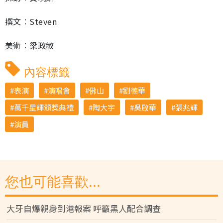
撰文︰Steven
美術︰梁政敏
內容標籤
表演
演唱會
佛山
劉德華
萬千星輝頒獎典禮
陶大宇
吳啟華
張兆輝
演員
您也可能喜歡...
大牙自爆親身到港報案 呼籲黑人配合調查