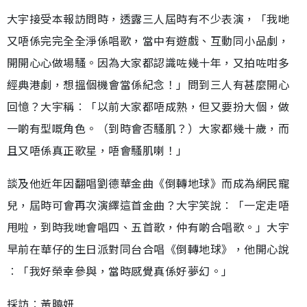
大宇接受本報訪問時，透露三人屆時有不少表演，「我哋
又唔係完完全全淨係唱歌，當中有遊戲、互動同小品劇，
開開心心做場騷。因為大家都認識咗幾十年，又拍咗咁多
經典港劇，想搵個機會當係紀念！」問到三人有甚麼開心
回憶？大宇稱︰「以前大家都唔成熟，但又要扮大個，做
一啲有型嘅角色。（到時會否騷肌？）大家都幾十歲，而
且又唔係真正歌星，唔會騷肌喇！」
談及他近年因翻唱劉德華金曲《倒轉地球》而成為網民寵
兒，屆時可會再次演繹這首金曲？大宇笑說︰「一定走唔
甩啦，到時我哋會唱四、五首歌，仲有啲合唱歌。」大宇
早前在華仔的生日派對同台合唱《倒轉地球》，他開心說
︰「我好榮幸參與，當時感覺真係好夢幻。」
採訪︰黃曉妍