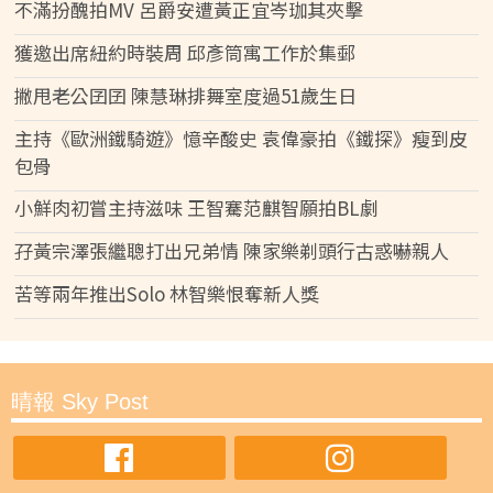
不滿扮醜拍MV 呂爵安遭黃正宜岑珈其夾擊
獲邀出席紐約時裝周 邱彥筒寓工作於集郵
撇甩老公囝囝 陳慧琳排舞室度過51歲生日
主持《歐洲鐵騎遊》憶辛酸史 袁偉豪拍《鐵探》瘦到皮
包骨
小鮮肉初嘗主持滋味 王智騫范麒智願拍BL劇
孖黃宗澤張繼聰打出兄弟情 陳家樂剃頭行古惑嚇親人
苦等兩年推出Solo 林智樂恨奪新人獎
晴報 Sky Post