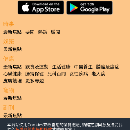
時事
最新焦點
要聞
熱話
暖聞
娛樂
最新焦點
健康
最新焦點
飲食及運動
生活健康
中醫養生
腫瘤及癌症
心臟健康
腸胃保健
兒科百問
女性疾病
老人病
皮膚護理
更多專題
寵物
最新焦點
副刊
最新焦點
本網站使用Cookies來改善您的瀏覽體驗, 請確定您同意及接受我
日報
們的
私隱政策與使用條款
才繼續瀏覽。