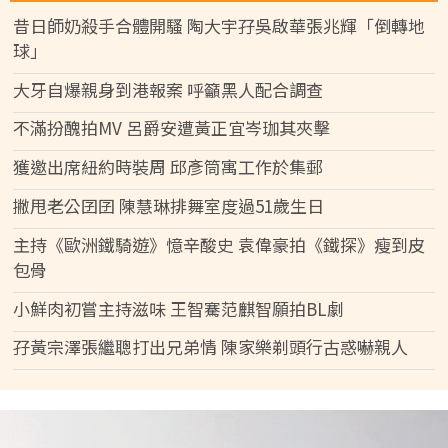
昔日師奶殺手合體開騷 陶大宇孖吳啟華張兆輝「倒轉地
球」
大牙自爆親身到港報案 呼籲黑人配合調查
不滿扮醜拍MV 呂爵安遭黃正宜岑珈其夾擊
獲邀出席紐約時裝周 邱彥筒寓工作於集郵
撇甩老公囝囝 陳慧琳排舞室度過51歲生日
主持《歐洲鐵騎遊》憶辛酸史 袁偉豪拍《鐵探》瘦到皮
包骨
小鮮肉初嘗主持滋味 王智騫范麒智願拍BL劇
孖黃宗澤張繼聰打出兄弟情 陳家樂剃頭行古惑嚇親人