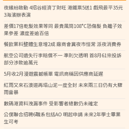
夜繽紛啟動 4招谷經濟丁財旺 港鐵票5送1 戲飛最平35元
3海濱辦表演
差價17倍乾髮效果等同 最貴風筒108°C恐傷髮 負離子效
果參差 濃度差逾百倍
餐飲業料整體生意增2成 廠商會冀夜市恒常 派夜消費券
航空公司遺失行李賠償不一 準則欠透明 首8月61宗投訴
部分涉款逾萬元
5月收2月漫遊震撼帳單 電訊商稱因供應商延遲
紅雨又來石澳道再塌山泥一度全封 未來兩三日仍有大驟
雨雷暴
數碼港資料洩漏事件 受影響者總數仍未確定
公僕聯合招聘6職系包括AO 明起申請 未來2年學士畢業
生可考