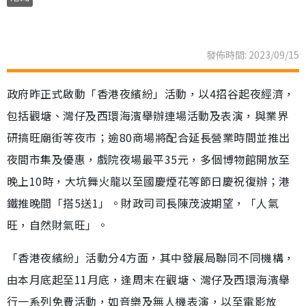
發佈時間: 2023/09/15
政府昨正式啟動「香港夜繽紛」活動，以4招谷起夜經濟，
包括觀塘、灣仔及西環海濱舉辦連場活動及表演，與業界
研搞旺廟街等夜市；逾80商場將配合延長營業時間並推出
夜間市集及優惠，戲院夜場最平35元，多個博物館開放至
晚上10時，大坑舞火龍以至國慶煙花等節日慶祝復辦；港
鐵推晚間「搭5送1」。財政司司長陳茂波期望，「人氣
旺，自然財氣旺」。
「香港夜繽紛」活動分4方面，其中發展局聯同不同機構，
由本月底起至11月底，逢周末在觀塘、灣仔及西環海濱舉
行一系列免費活動，如音樂及無人機表演，以至電影放