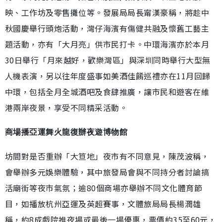
映、工作坊及零售攤位等。發展局局長甯漢豪稱，將趁中
秋國慶舉行頭炮活動，灣仔海濱有傷健共融及懷舊工藝主
題活動，亦有「大月亮」供市民打卡。中環海濱亦於本月
30日舉行「月來越好，歡樂灣區」與深圳同時舉行大型無
人機表演，另以往年度盛事如美酒佳餚巡禮亦在11月回歸
中環，包括全月全城酒吧及食肆推廣，讓市民和遊客在維
港兩岸夜景，享受不同精采活動。
商場播亞運舞火龍復辦夜遊博物館
坊間對是否重辦「大笪地」夜市有不同意見，陳茂波稱，
會舉辦多元娛樂體驗，其中旅發局會與不同持分者討論搞
活廟街等夜市氣氛；逾80個商場亦舉辦不同文化體育節
目，如播放杭州亞運及英超賽事，文體旅局局長楊潤雄
稱，約8成戲院推夜場或最後一場優惠，票價約35至60元，