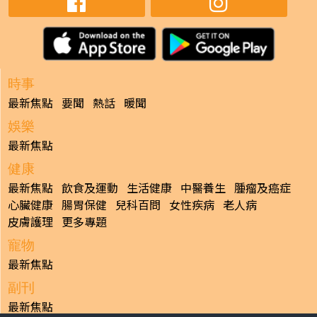
時事
最新焦點
要聞
熱話
暖聞
娛樂
最新焦點
健康
最新焦點
飲食及運動
生活健康
中醫養生
腫瘤及癌症
心臟健康
腸胃保健
兒科百問
女性疾病
老人病
皮膚護理
更多專題
寵物
最新焦點
副刊
最新焦點