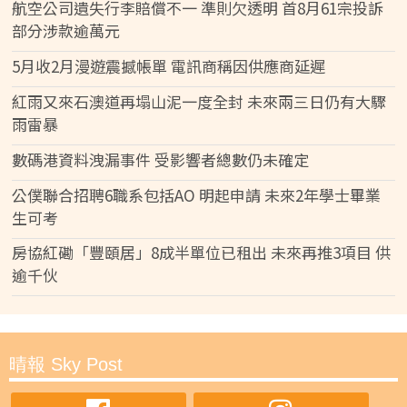
航空公司遺失行李賠償不一 準則欠透明 首8月61宗投訴
部分涉款逾萬元
5月收2月漫遊震撼帳單 電訊商稱因供應商延遲
紅雨又來石澳道再塌山泥一度全封 未來兩三日仍有大驟
雨雷暴
數碼港資料洩漏事件 受影響者總數仍未確定
公僕聯合招聘6職系包括AO 明起申請 未來2年學士畢業
生可考
房協紅磡「豐頤居」8成半單位已租出 未來再推3項目 供
逾千伙
晴報 Sky Post