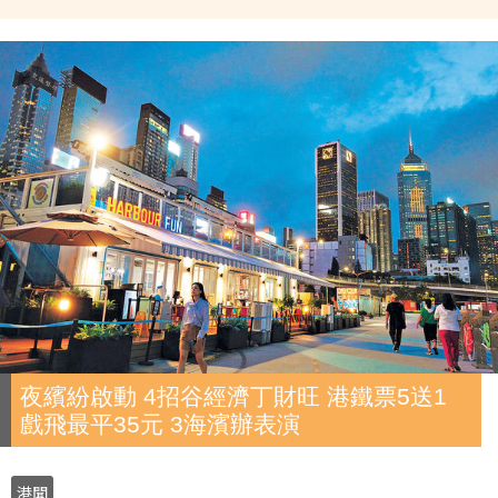
夜繽紛啟動 4招谷經濟丁財旺 港鐵票5送1
戲飛最平35元 3海濱辦表演
港聞