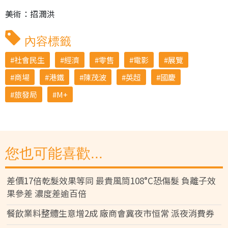
美術：招潤洪
內容標籤
社會民生
經濟
零售
電影
展覽
商場
港鐵
陳茂波
英超
國慶
旅發局
M+
您也可能喜歡...
差價17倍乾髮效果等同 最貴風筒108°C恐傷髮 負離子效
果參差 濃度差逾百倍
餐飲業料整體生意增2成 廠商會冀夜市恒常 派夜消費券