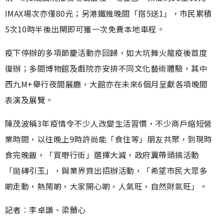
IMAX場次亦僅80元；另港鐵推晚間「搭5送1」，市民累積
5次10時半後出閘即可獲一次免費本地車程。
疫下停辦的多項節慶活動亦回歸，如大坑舞火龍疫後首度
復辦；多間博物館及戲院亦安排不同文化藝術體驗，其中
西九M+舉行夜間展廳，大館亦在未來6個月呈獻各項晚間
表演及展覽。
陳茂波稱3年疫情令不少人改變生活習慣，不少商戶縮短營
業時間，以往晚上9時許尚能「食住等」朋友共聚，到現時
食完晚飯，「買嘢行街」選擇大減，政府冀帶頭搞活動
「拋磚引玉」，與業界齊出招辦活動，「希望市民大眾多
啲走動，熱鬧啲，大家開心啲，人氣旺，自然財氣旺」。
記者︰李卓謙、梁薾心