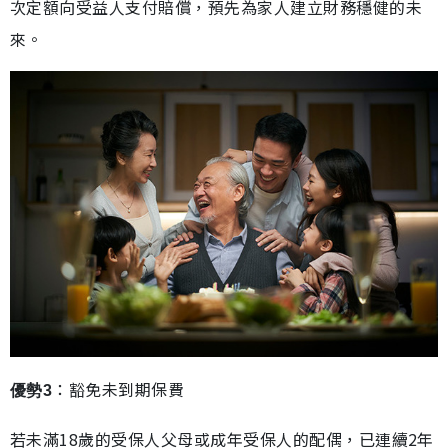
次定額向受益人支付賠償，預先為家人建立財務穩健的未
來。
：豁免未到期保費
優勢3
若未滿18歲的受保人父母或成年受保人的配偶，已連續2年