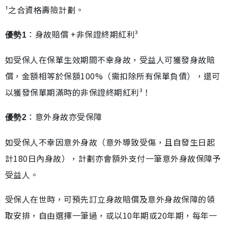
¹之合資格壽險計劃。
：身故賠償 +非保證終期紅利³
優勢1
如受保人在保單生效期間不幸身故，受益人可獲發身故賠
償，金額相等於保額100%（需扣除所有保單負債），還可
以獲發保單期滿時的非保證終期紅利³！
：意外身故亦受保障
優勢2
如受保人不幸因意外身故（意外導致受傷，且自發生日起
計180日內身故），計劃亦會額外支付一筆意外身故保障予
受益人。
受保人在世時，可預先訂立身故賠償及意外身故保障的領
取安排，自由選擇一筆過，或以10年期或20年期，每年一