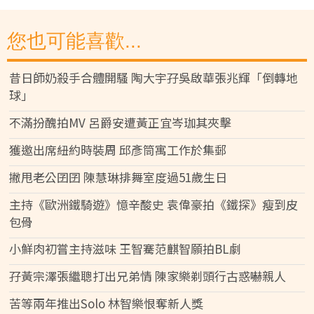
您也可能喜歡...
昔日師奶殺手合體開騷 陶大宇孖吳啟華張兆輝「倒轉地
球」
不滿扮醜拍MV 呂爵安遭黃正宜岑珈其夾擊
獲邀出席紐約時裝周 邱彥筒寓工作於集郵
撇甩老公囝囝 陳慧琳排舞室度過51歲生日
主持《歐洲鐵騎遊》憶辛酸史 袁偉豪拍《鐵探》瘦到皮
包骨
小鮮肉初嘗主持滋味 王智騫范麒智願拍BL劇
孖黃宗澤張繼聰打出兄弟情 陳家樂剃頭行古惑嚇親人
苦等兩年推出Solo 林智樂恨奪新人獎