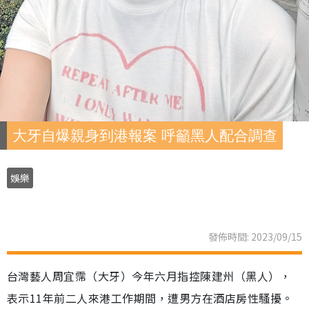
大牙自爆親身到港報案 呼籲黑人配合調查
娛樂
發佈時間: 2023/09/15
台灣藝人周宜霈（大牙）今年六月指控陳建州（黑人），
表示11年前二人來港工作期間，遭男方在酒店房性騷擾。