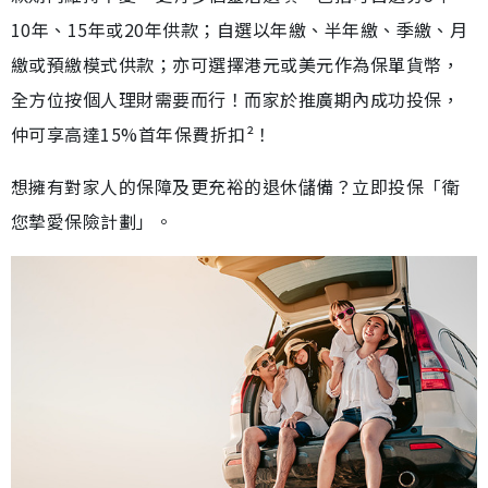
10年、15年或20年供款；自選以年繳、半年繳、季繳、月
繳或預繳模式供款；亦可選擇港元或美元作為保單貨幣，
全方位按個人理財需要而行！而家於推廣期內成功投保，
仲可享高達15%首年保費折扣²！
想擁有對家人的保障及更充裕的退休儲備？立即投保「衛
您摯愛保險計劃」。