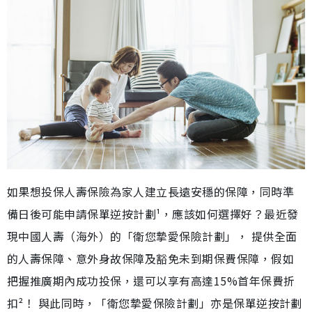
如果想投保人壽保險為家人建立長遠安穩的保障，同時準
備日後可能申請保單逆按計劃¹，應該如何選擇好？最近發
現中國人壽（海外）的「衛您摯愛保險計劃」， 提供全面
的人壽保障、意外身故保障及豁免未到期保費保障，假如
把握推廣期內成功投保，還可以享有高達15%首年保費折
扣²！ 與此同時，「衛您摯愛保險計劃」亦是保單逆按計劃