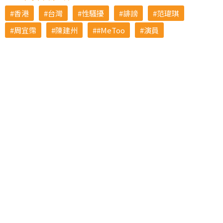
香港
台灣
性騷擾
誹謗
范瑋琪
周宜霈
陳建州
#MeToo
演員