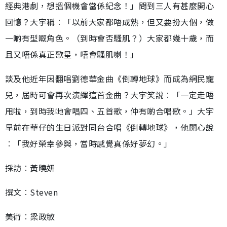
經典港劇，想搵個機會當係紀念！」問到三人有甚麼開心
回憶？大宇稱︰「以前大家都唔成熟，但又要扮大個，做
一啲有型嘅角色。（到時會否騷肌？）大家都幾十歲，而
且又唔係真正歌星，唔會騷肌喇！」
談及他近年因翻唱劉德華金曲《倒轉地球》而成為網民寵
兒，屆時可會再次演繹這首金曲？大宇笑說︰「一定走唔
甩啦，到時我哋會唱四、五首歌，仲有啲合唱歌。」大宇
早前在華仔的生日派對同台合唱《倒轉地球》，他開心說
︰「我好榮幸參與，當時感覺真係好夢幻。」
採訪︰黃曉妍
撰文︰Steven
美術︰梁政敏