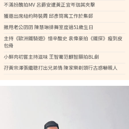
不滿扮醜拍MV 呂爵安遭黃正宜岑珈其夾擊
獲邀出席紐約時裝周 邱彥筒寓工作於集郵
撇甩老公囝囝 陳慧琳排舞室度過51歲生日
主持《歐洲鐵騎遊》憶辛酸史 袁偉豪拍《鐵探》瘦到皮
包骨
小鮮肉初嘗主持滋味 王智騫范麒智願拍BL劇
孖黃宗澤張繼聰打出兄弟情 陳家樂剃頭行古惑嚇親人