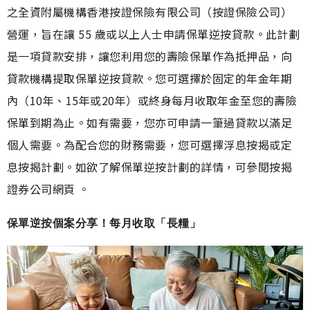
之全資附屬機構香港按證保險有限公司（按證保險公司）
營運，旨在讓 55 歲或以上人士申請保單逆按貸款。此計劃
是一項貸款安排，讓您利用您的壽險保單作為抵押品，向
貸款機構提取保單逆按貸款。您可選擇於固定的年金年期
內（10年、15年或20年）或終身每月收取年金至您的壽險
保單到期為止。如有需要，您亦可申請一筆過貸款以滿足
個人需要。為配合您的財務需要，您可選擇浮息按揭或定
息按揭計劃。如欲了解保單逆按計劃的詳情，可參閱按揭
證券公司網頁 。
保單逆按個案分享！每月收取「長糧」