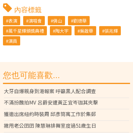
內容標籤
表演
演唱會
佛山
劉德華
萬千星輝頒獎典禮
陶大宇
吳啟華
張兆輝
演員
您也可能喜歡...
大牙自爆親身到港報案 呼籲黑人配合調查
不滿扮醜拍MV 呂爵安遭黃正宜岑珈其夾擊
獲邀出席紐約時裝周 邱彥筒寓工作於集郵
撇甩老公囝囝 陳慧琳排舞室度過51歲生日