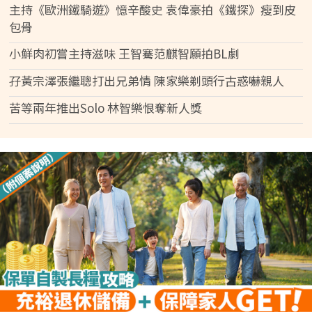
主持《歐洲鐵騎遊》憶辛酸史 袁偉豪拍《鐵探》瘦到皮
包骨
小鮮肉初嘗主持滋味 王智騫范麒智願拍BL劇
孖黃宗澤張繼聰打出兄弟情 陳家樂剃頭行古惑嚇親人
苦等兩年推出Solo 林智樂恨奪新人獎