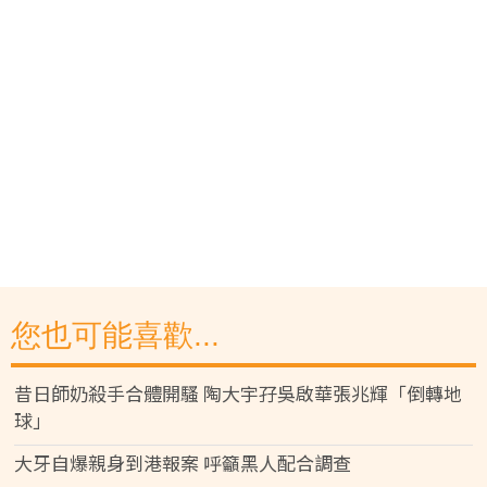
您也可能喜歡...
昔日師奶殺手合體開騷 陶大宇孖吳啟華張兆輝「倒轉地
球」
大牙自爆親身到港報案 呼籲黑人配合調查