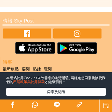
晴報 Sky Post
時事
最新焦點
要聞
熱話
暖聞
娛樂
本網站使用Cookies來改善您的瀏覽體驗, 請確定您同意及接受我
們的
私隱政策與使用條款
才繼續瀏覽。
最新焦點
同意及關閉
健康
最新焦點
飲食及運動
生活健康
中醫養生
腫瘤及癌症
心臟健康
腸胃保健
兒科百問
女性疾病
老人病
皮膚護理
更多專題