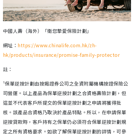
中國人壽（海外）「衛您摯愛保險計劃」
網址：
https://www.chinalife.com.hk/zh-
hk/products/insurance/promise-family-protector
註：
¹保單逆按計劃由按揭證券公司之全資附屬機構按證保險公
司營運。以上產品為保單逆按計劃之合資格壽險計劃，但
這並不代表客戶所提交的保單逆按計劃之申請將獲得批
核。該產品合資格乃取決於產品特點。所以，在申請保單
逆按貸款時，客戶持有之保單仍必須符合保單逆按計劃規
定之所有資格要求。如欲了解保單逆按計劃的詳情，可參