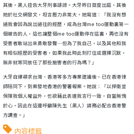
其後，黑人控告大牙刑事誹謗。大牙昨日首度出庭，其後
她於社交網發文，坦言壓力非常大。她寫道︰「我沒有想
過我會因為說出過往的經歷，成為台灣me too運動裏第一
個被告的人，這也讓整個me too運動停在這裏，再也沒有
受害者敢站出來勇敢發聲…但為了我自己，以及其他和我
有相似經歷的受害者，如果我此時此刻打住或選擇沉默，
無非就等同放任了那些施害者的行為嗎？」
大牙自爆尋求台灣、香港等多方專業建議後，已在香港律
師陪同下，到案發地香港的警署報案。她說︰「以捍衛並
保障我個人權益外，也欲藉此表達我言行一致，自當無愧
於心，因此在這邊呼籲陳先生（黑人）請務必配合香港警
方調查。」
內容標籤