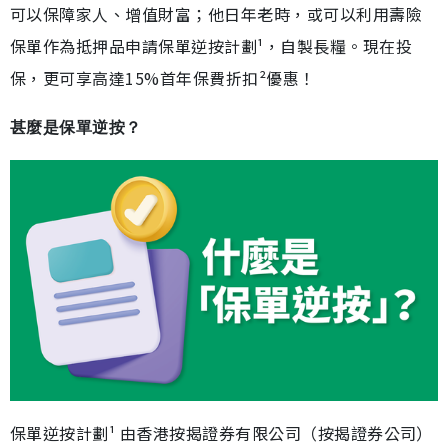
可以保障家人、增值財富；他日年老時，或可以利用壽險
保單作為抵押品申請保單逆按計劃¹，自製長糧。現在投
保，更可享高達15%首年保費折扣²優惠！
甚麼是保單逆按？
保單逆按計劃¹ 由香港按揭證券有限公司（按揭證券公司）