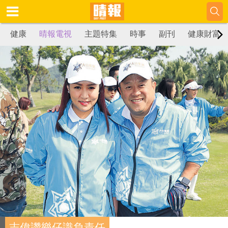
健康
晴報電視
主題特集
時事
副刊
健康財富
志偉讚樂仔識負責任