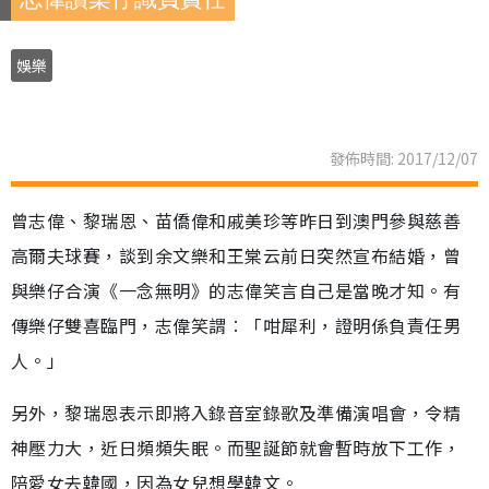
娛樂
發佈時間: 2017/12/07
曾志偉、黎瑞恩、苗僑偉和戚美珍等昨日到澳門參與慈善
高爾夫球賽，談到余文樂和王棠云前日突然宣布結婚，曾
與樂仔合演《一念無明》的志偉笑言自己是當晚才知。有
傳樂仔雙喜臨門，志偉笑謂︰「咁犀利，證明係負責任男
人。」
另外，黎瑞恩表示即將入錄音室錄歌及準備演唱會，令精
神壓力大，近日頻頻失眠。而聖誕節就會暫時放下工作，
陪愛女去韓國，因為女兒想學韓文。