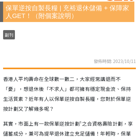
保單逆按自製長糧 | 充裕退休儲備 + 保障家
人GET！（附個案說明）
副刊
發佈時間: 2023/10/11
香港人平均壽命在全球數一數二，大家經常講退而不
「憂」，想退休後「不求人」都可擁有穩定現金流、保持
生活質素？近年有人以保單逆按自製長糧，您對於保單逆
按計劃又了解幾多呢？
其實，市面上有一款保單逆按計劃¹之合資格壽險計劃，享
儲蓄成分，兼可為提早退休建立充足儲備！年輕時，保單