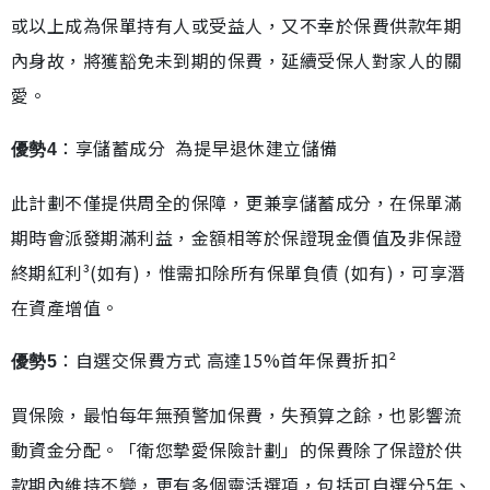
或以上成為保單持有人或受益人，又不幸於保費供款年期
內身故，將獲豁免未到期的保費，延續受保人對家人的關
愛。
：享儲蓄成分 為提早退休建立儲備
優勢4
此計劃不僅提供周全的保障，更兼享儲蓄成分，在保單滿
期時會派發期滿利益，金額相等於保證現金價值及非保證
終期紅利³(如有)，惟需扣除所有保單負債 (如有)，可享潛
在資產增值。
：自選交保費方式 高達15%首年保費折扣²
優勢5
買保險，最怕每年無預警加保費，失預算之餘，也影響流
動資金分配。「衛您摯愛保險計劃」的保費除了保證於供
款期內維持不變，更有多個靈活選項，包括可自選分5年、