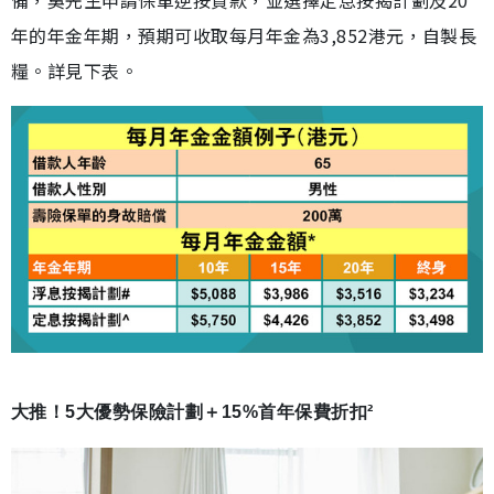
備，吳先生申請保單逆按貸款，並選擇定息按揭計劃及20
年的年金年期，預期可收取每月年金為3,852港元，自製長
糧。詳見下表。
大推！5大優勢保險計劃＋15%首年保費折扣²