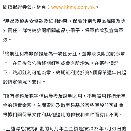
閱按揭證券公司網頁：
www.hkmc.com.hk
。
²產品及優惠受條款及細則約束。保險計劃含產品風險及除
外責任，詳情請參閱相關產品小冊子、保單條款及宣傳單
張。
³終期紅利為非保證及為一次性分紅，並非永久附加於保單
上，在日後公佈時終期紅利或會有所增減。在某些情況
下，終期紅利可能為零，終期紅利將於第5個保單週年日起
於指定情況下支付。
*所有資料及數字僅供參考及說明之用，不應被用作指示年
金的確實金額。有關資料及數字是基於某些假設並可能會
根據相關保單文件和其他適用的條款和條件而有所不同。
#上述浮息按揭計劃的每月年金金額是按2023年7月31日的