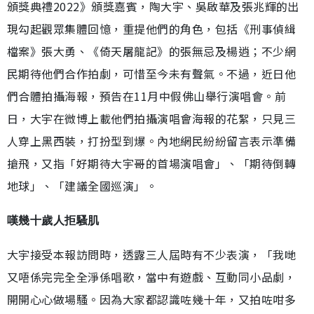
頒獎典禮2022》頒獎嘉賓，陶大宇、吳啟華及張兆輝的出
現勾起觀眾集體回憶，重提他們的角色，包括《刑事偵緝
檔案》張大勇、《倚天屠龍記》的張無忌及楊逍；不少網
民期待他們合作拍劇，可惜至今未有聲氣。不過，近日他
們合體拍攝海報，預告在11月中假佛山舉行演唱會。前
日，大宇在微博上載他們拍攝演唱會海報的花絮，只見三
人穿上黑西裝，打扮型到爆。內地網民紛紛留言表示準備
搶飛，又指「好期待大宇哥的首場演唱會」、「期待倒轉
地球」、「建議全國巡演」。
嘆幾十歲人拒騷肌
大宇接受本報訪問時，透露三人屆時有不少表演，「我哋
又唔係完完全全淨係唱歌，當中有遊戲、互動同小品劇，
開開心心做場騷。因為大家都認識咗幾十年，又拍咗咁多