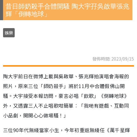
昔日師奶殺手合體開騷 陶大宇孖吳啟華張兆
輝「倒轉地球」
娛樂
發佈時間: 2023/09/15
陶大宇前日在微博上載與吳啟華、張兆輝拍演唱會海報的
照片，原來三位「師奶殺手」將於11月中合體假佛山開
騷。大宇接受本報訪問，豪言必唱「飲歌」《倒轉地球》
外，又透露三人不止唱歌咁簡單︰「我哋有遊戲、互動同
小品劇，開開心心做場騷！」
三位90年代無綫當家小生，今年初重返無綫任《萬千星輝