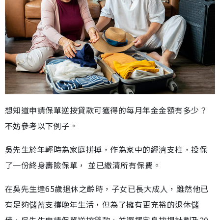
想知道申請保單逆按貸款可獲得的每月年金金額有多少？
不妨參考以下例子。
吳先生於年輕時為家庭拼搏，作為家中的經濟支柱，投保
了一份終身壽險保單， 並已繳清所有保費。
在吳先生達65歲退休之齡時，子女已長大成人，雖然他已
有足夠儲蓄支撐晚年生活，但為了擁有更充裕的退休儲