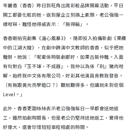
岑麗香（香香）昨日到旺角出席彩粧品牌開幕活動，平日
開工都要化粧的她，返到屋企立刻換上素顏，老公強強一
樣咁冧，難怪她得戚表示︰「無得輸」。
香香剛拍完劇集《溏心風暴3》，隨即投入拍攝新劇《果欄
中的江湖大嫂》，在劇中飾演中文教師的香香，似乎把她
難倒。她說︰「呢套係時裝劇都好，如果古裝仲難。入面
有句對白『玉不琢，不成器』，我仲以為係『剁』豬肉咁
解。始終我中文係有限公司，好彩其他演員肯教我發音。
（有無跟黃光亮學粗口？）聽就聽得多，但講就未到佢個
Level。」
此外，香香更甜絲絲表示老公強強每日一早都會送她返
工，雖然拍劇時間長，但是老公仍堅持送她返工，覺得他
好偉大，還會珍惜短短車程相處的時間。