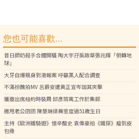
您也可能喜歡...
昔日師奶殺手合體開騷 陶大宇孖吳啟華張兆輝「倒轉地
球」
大牙自爆親身到港報案 呼籲黑人配合調查
不滿扮醜拍MV 呂爵安遭黃正宜岑珈其夾擊
獲邀出席紐約時裝周 邱彥筒寓工作於集郵
撇甩老公囝囝 陳慧琳排舞室度過51歲生日
主持《歐洲鐵騎遊》憶辛酸史 袁偉豪拍《鐵探》瘦到皮
包骨