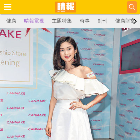
健康
晴報電視
主題特集
時事
副刊
健康財富