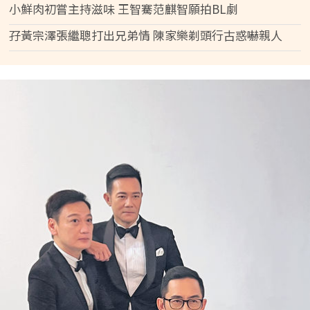
小鮮肉初嘗主持滋味 王智騫范麒智願拍BL劇
孖黃宗澤張繼聰打出兄弟情 陳家樂剃頭行古惑嚇親人