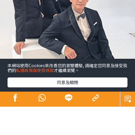
本網站使用Cookies來改善您的瀏覽體驗, 請確定您同意及接受我
們的
私隱政策與使用條款
才繼續瀏覽。
同意及關閉
昔日師奶殺手合體開騷 陶大宇孖吳啟華張兆
輝「倒轉地球」
娛樂