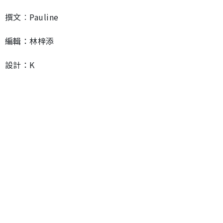
撰文︰Pauline
編輯：林梓添
設計：K