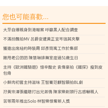
您也可能喜歡...
大牙自爆親身到港報案 呼籲黑人配合調查
不滿扮醜拍MV 呂爵安遭黃正宜岑珈其夾擊
獲邀出席紐約時裝周 邱彥筒寓工作於集郵
撇甩老公囝囝 陳慧琳排舞室度過51歲生日
主持《歐洲鐵騎遊》憶辛酸史 袁偉豪拍《鐵探》瘦到皮
包骨
小鮮肉初嘗主持滋味 王智騫范麒智願拍BL劇
孖黃宗澤張繼聰打出兄弟情 陳家樂剃頭行古惑嚇親人
苦等兩年推出Solo 林智樂恨奪新人獎