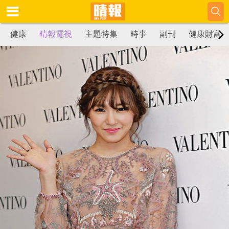
健康
晴報電視
主題特集
時事
副刊
健康財富