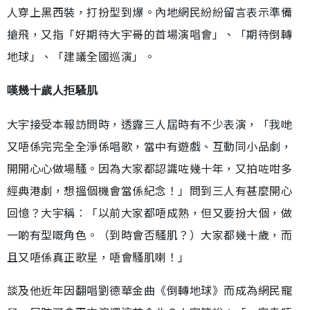
人穿上黑西裝，打扮型到爆。內地網民紛紛留言表示準備
搶飛，又指「好期待大宇哥的首場演唱會」、「期待倒轉
地球」、「建議全國巡演」。
嘆幾十歲人拒騷肌
大宇接受本報訪問時，透露三人屆時有不少表演，「我哋
又唔係完完全全淨係唱歌，當中有遊戲、互動同小品劇，
開開心心做場騷。因為大家都認識咗幾十年，又拍咗咁多
經典港劇，想搵個機會當係紀念！」問到三人有甚麼開心
回憶？大宇稱︰「以前大家都唔成熟，但又要扮大個，做
一啲有型嘅角色。（到時會否騷肌？）大家都幾十歲，而
且又唔係真正歌星，唔會騷肌喇！」
談及他近年因翻唱劉德華金曲《倒轉地球》而成為網民寵