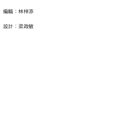
編輯︰林梓添
設計︰梁政敏