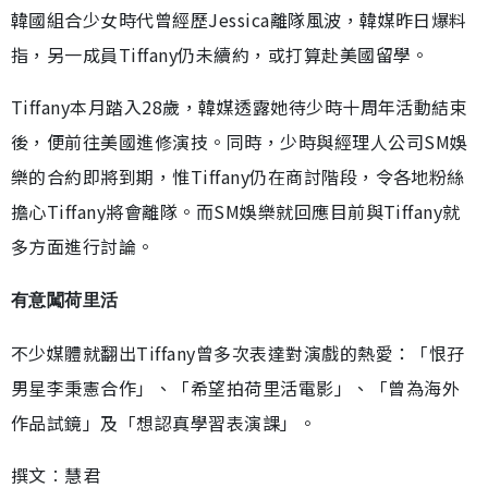
韓國組合少女時代曾經歷Jessica離隊風波，韓媒昨日爆料
指，另一成員Tiffany仍未續約，或打算赴美國留學。
Tiffany本月踏入28歲，韓媒透露她待少時十周年活動結束
後，便前往美國進修演技。同時，少時與經理人公司SM娛
樂的合約即將到期，惟Tiffany仍在商討階段，令各地粉絲
擔心Tiffany將會離隊。而SM娛樂就回應目前與Tiffany就
多方面進行討論。
有意闖荷里活
不少媒體就翻出Tiffany曾多次表達對演戲的熱愛：「恨孖
男星李秉憲合作」、「希望拍荷里活電影」、「曾為海外
作品試鏡」及「想認真學習表演課」。
撰文︰慧君