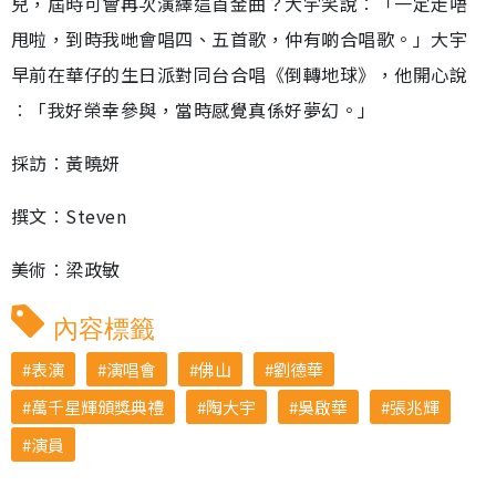
兒，屆時可會再次演繹這首金曲？大宇笑說︰「一定走唔
甩啦，到時我哋會唱四、五首歌，仲有啲合唱歌。」大宇
早前在華仔的生日派對同台合唱《倒轉地球》，他開心說
︰「我好榮幸參與，當時感覺真係好夢幻。」
採訪︰黃曉妍
撰文︰Steven
美術︰梁政敏
內容標籤
表演
演唱會
佛山
劉德華
萬千星輝頒獎典禮
陶大宇
吳啟華
張兆輝
演員