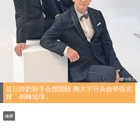
昔日師奶殺手合體開騷 陶大宇孖吳啟華張兆
輝「倒轉地球」
娛樂