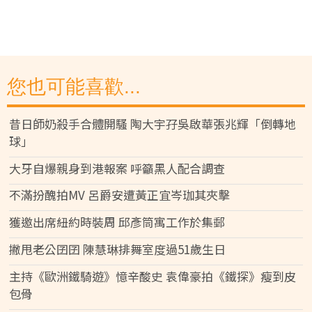
您也可能喜歡...
昔日師奶殺手合體開騷 陶大宇孖吳啟華張兆輝「倒轉地
球」
大牙自爆親身到港報案 呼籲黑人配合調查
不滿扮醜拍MV 呂爵安遭黃正宜岑珈其夾擊
獲邀出席紐約時裝周 邱彥筒寓工作於集郵
撇甩老公囝囝 陳慧琳排舞室度過51歲生日
主持《歐洲鐵騎遊》憶辛酸史 袁偉豪拍《鐵探》瘦到皮
包骨