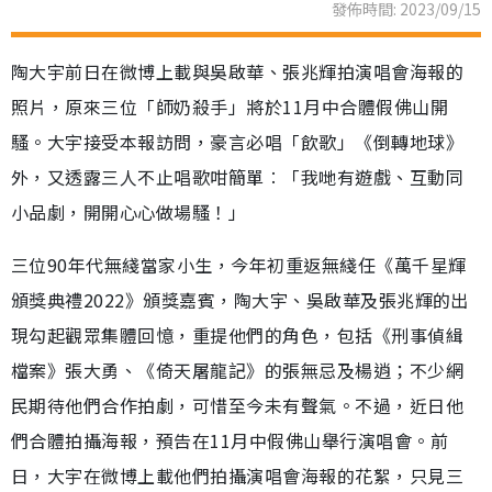
發佈時間: 2023/09/15
陶大宇前日在微博上載與吳啟華、張兆輝拍演唱會海報的
照片，原來三位「師奶殺手」將於11月中合體假佛山開
騷。大宇接受本報訪問，豪言必唱「飲歌」《倒轉地球》
外，又透露三人不止唱歌咁簡單︰「我哋有遊戲、互動同
小品劇，開開心心做場騷！」
三位90年代無綫當家小生，今年初重返無綫任《萬千星輝
頒獎典禮2022》頒獎嘉賓，陶大宇、吳啟華及張兆輝的出
現勾起觀眾集體回憶，重提他們的角色，包括《刑事偵緝
檔案》張大勇、《倚天屠龍記》的張無忌及楊逍；不少網
民期待他們合作拍劇，可惜至今未有聲氣。不過，近日他
們合體拍攝海報，預告在11月中假佛山舉行演唱會。前
日，大宇在微博上載他們拍攝演唱會海報的花絮，只見三