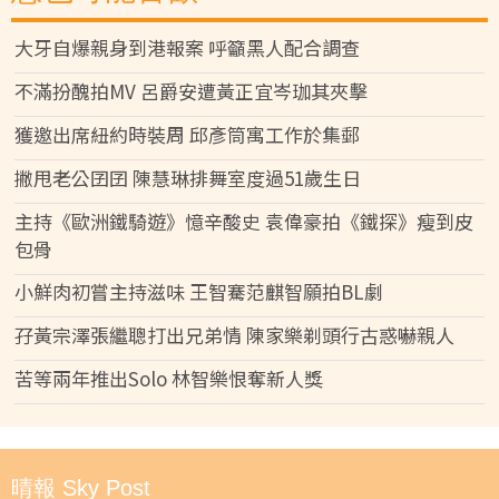
大牙自爆親身到港報案 呼籲黑人配合調查
不滿扮醜拍MV 呂爵安遭黃正宜岑珈其夾擊
獲邀出席紐約時裝周 邱彥筒寓工作於集郵
撇甩老公囝囝 陳慧琳排舞室度過51歲生日
主持《歐洲鐵騎遊》憶辛酸史 袁偉豪拍《鐵探》瘦到皮
包骨
小鮮肉初嘗主持滋味 王智騫范麒智願拍BL劇
孖黃宗澤張繼聰打出兄弟情 陳家樂剃頭行古惑嚇親人
苦等兩年推出Solo 林智樂恨奪新人獎
晴報 Sky Post