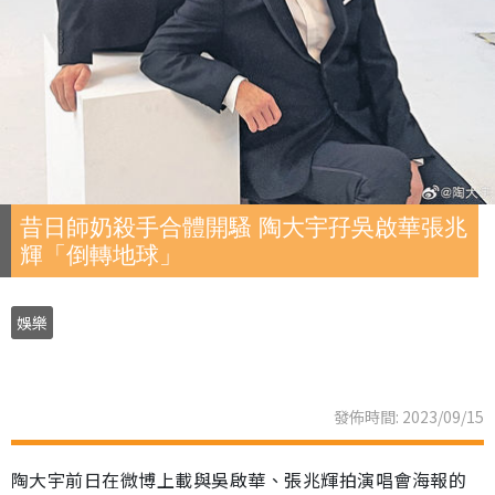
昔日師奶殺手合體開騷 陶大宇孖吳啟華張兆
輝「倒轉地球」
娛樂
發佈時間: 2023/09/15
陶大宇前日在微博上載與吳啟華、張兆輝拍演唱會海報的