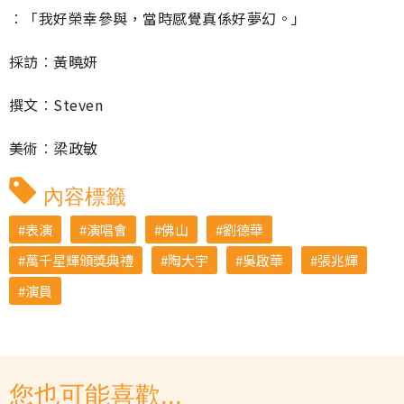
︰「我好榮幸參與，當時感覺真係好夢幻。」
採訪︰黃曉妍
撰文︰Steven
美術︰梁政敏
內容標籤
表演
演唱會
佛山
劉德華
萬千星輝頒獎典禮
陶大宇
吳啟華
張兆輝
演員
您也可能喜歡...