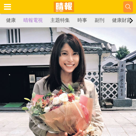
健康
晴報電視
主題特集
時事
副刊
健康財富