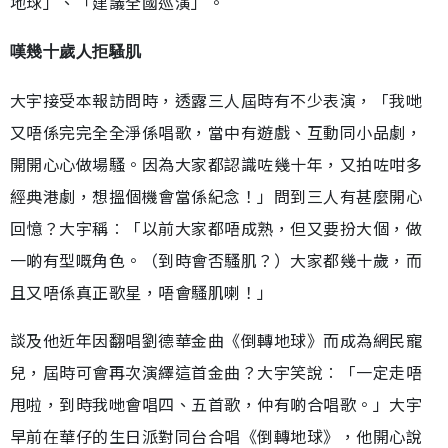
地球」、「建議全國巡演」。
嘆幾十歲人拒騷肌
大宇接受本報訪問時，透露三人屆時有不少表演，「我哋
又唔係完完全全淨係唱歌，當中有遊戲、互動同小品劇，
開開心心做場騷。因為大家都認識咗幾十年，又拍咗咁多
經典港劇，想搵個機會當係紀念！」問到三人有甚麼開心
回憶？大宇稱︰「以前大家都唔成熟，但又要扮大個，做
一啲有型嘅角色。（到時會否騷肌？）大家都幾十歲，而
且又唔係真正歌星，唔會騷肌喇！」
談及他近年因翻唱劉德華金曲《倒轉地球》而成為網民寵
兒，屆時可會再次演繹這首金曲？大宇笑說︰「一定走唔
甩啦，到時我哋會唱四、五首歌，仲有啲合唱歌。」大宇
早前在華仔的生日派對同台合唱《倒轉地球》，他開心說