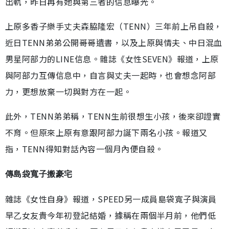
出軌，昨日再有她與第三者的信息曝光。
上原多香子樂手丈夫森脇隆宏（TENN）三年前上吊自殺，
近日TENN弟弟公開哥哥遺書，以及上原與情夫、中日混血
男星阿部力的LINE信息。雜誌《女性SEVEN》報道，上原
與阿部力互傳信息中，自言與丈夫一起時，也會想念阿部
力，更想放棄一切與對方在一起。
此外，TENN弟弟稱，TENN生前很想生小孩，後來卻證實
不育。但原來上原有意跟阿部力誕下兩名小孩。報道又
指，TENN得知對話內容一個月內便自殺。
傳島袋寬子搬豪宅
雜誌《女性自身》報道，SPEED另一成員島袋寬子與演員
早乙女友貴今年初登記結婚，據稱在兩個半月前，他們低