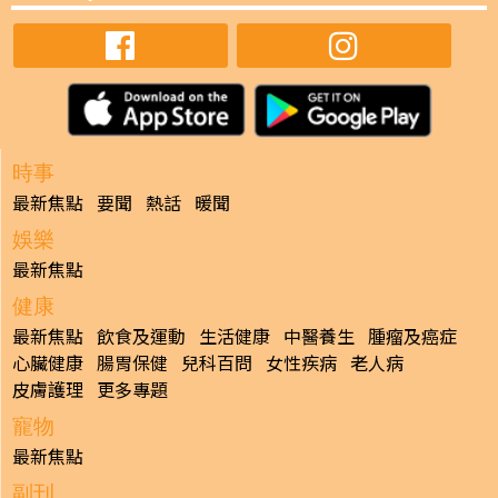
時事
最新焦點
要聞
熱話
暖聞
娛樂
最新焦點
健康
最新焦點
飲食及運動
生活健康
中醫養生
腫瘤及癌症
心臟健康
腸胃保健
兒科百問
女性疾病
老人病
皮膚護理
更多專題
寵物
最新焦點
副刊