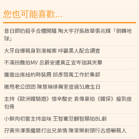
您也可能喜歡...
昔日師奶殺手合體開騷 陶大宇孖吳啟華張兆輝「倒轉地
球」
大牙自爆親身到港報案 呼籲黑人配合調查
不滿扮醜拍MV 呂爵安遭黃正宜岑珈其夾擊
獲邀出席紐約時裝周 邱彥筒寓工作於集郵
撇甩老公囝囝 陳慧琳排舞室度過51歲生日
主持《歐洲鐵騎遊》憶辛酸史 袁偉豪拍《鐵探》瘦到皮
包骨
小鮮肉初嘗主持滋味 王智騫范麒智願拍BL劇
孖黃宗澤張繼聰打出兄弟情 陳家樂剃頭行古惑嚇親人