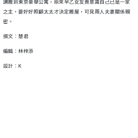
調搬到東京豪華公寓，原來早乙女友貴意識自己已是一家
之主，要好好照顧太太才決定搬屋，可見兩人夫妻關係親
密。
撰文︰慧君
編輯︰林梓添
設計︰K