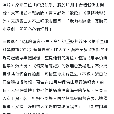
照片，原來三位「師奶殺手」將於11月中合體假佛山開
騷。大宇接受本報訪問，豪言必唱「飲歌」《倒轉地球》
外，又透露三人不止唱歌咁簡單︰「我哋有遊戲、互動同
小品劇，開開心心做場騷！」
三位90年代無綫當家小生，今年初重返無綫任《萬千星輝
頒獎典禮2022》頒獎嘉賓，陶大宇、吳啟華及張兆輝的出
現勾起觀眾集體回憶，重提他們的角色，包括《刑事偵緝
檔案》張大勇、《倚天屠龍記》的張無忌及楊逍；不少網
民期待他們合作拍劇，可惜至今未有聲氣。不過，近日他
們合體拍攝海報，預告在11月中假佛山舉行演唱會。前
日，大宇在微博上載他們拍攝演唱會海報的花絮，只見三
人穿上黑西裝，打扮型到爆。內地網民紛紛留言表示準備
搶飛，又指「好期待大宇哥的首場演唱會」、「期待倒轉