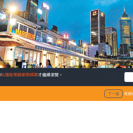
的
私隱政策與使用條款
才繼續瀏覽。
下一篇
夜繽
財旺 港鐵票5送1 戲飛最平