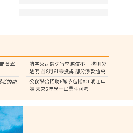
廠商會冀
航空公司遺失行李賠償不一 準則欠
透明 首8月61宗投訴 部分涉款逾萬
元
響者總數
公僕聯合招聘6職系包括AO 明起申
請 未來2年學士畢業生可考