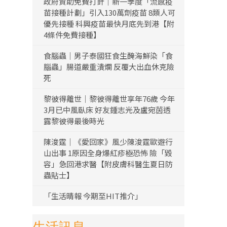
政府資助免費打針｜新一季度「流感疫
苗接種計劃」引入130萬劑疫苗 8類人可
優先接種 科興疫苗最快月底先到港【附
4條件免費接種】
食腦蟲｜男子泰國狂食生醃海鮮染「食
腦蟲」腸道嚴重潰爛 反覆大出血休克險
死
黎彼得離世｜黎彼得離世享年76歲 今年
3月已中風臥床 好友鍾志光及盧宛茵透
露黎彼得最後時光
陳浚霆｜《愛回家》風少陳浚霆歐遊行
山出事 1原因全身爆紅疹極恐怖 險「毀
容」急回港求醫【附皮膚科醫生夏日防
蟲貼士】
「生活晴報 今期至HIT推介」