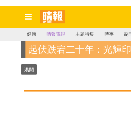
健康
晴報電視
主題特集
時事
副
起伏跌宕二十年：光輝
港聞