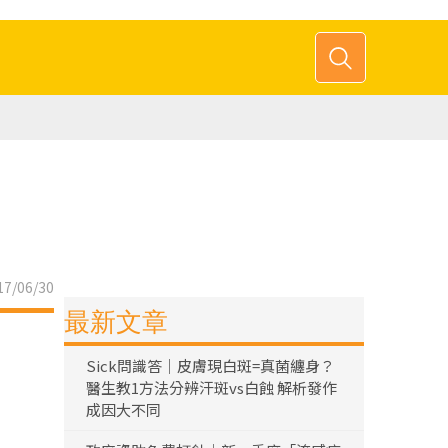
7/06/30
最新文章
Sick問識答｜皮膚現白斑=真菌纏身？
醫生教1方法分辨汗斑vs白蝕 解析發作
成因大不同