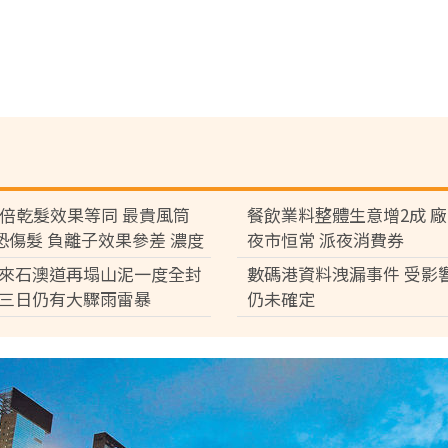
7倍乾髮效果等同 最貴風筒
餐飲業料整體生意增2成 
°C恐傷髮 負離子效果參差 濃度
夜市恒常 派夜消費券
倍
來石澳道再塌山泥一度全封
數碼港資料洩漏事件 受影
三日仍有大驟雨雷暴
仍未確定