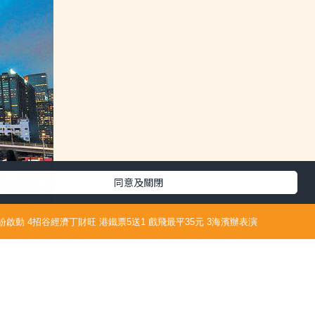
同意及關閉
紛啟動 4招谷經濟丁財旺 港鐵票5送1 戲飛最平35元 3海濱辦表演