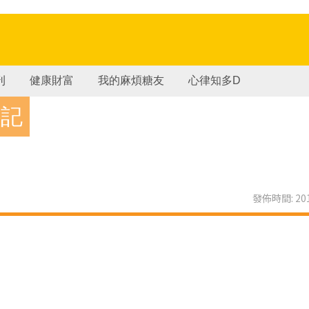
刊
健康財富
我的麻煩糖友
心律知多D
印記
發佈時間: 201