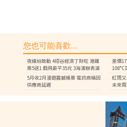
您也可能喜歡...
夜繽紛啟動 4招谷經濟丁財旺 港鐵
差價1
票5送1 戲飛最平35元 3海濱辦表演
108
差逾百
5月收2月漫遊震撼帳單 電訊商稱因
紅雨又
供應商延遲
未來兩