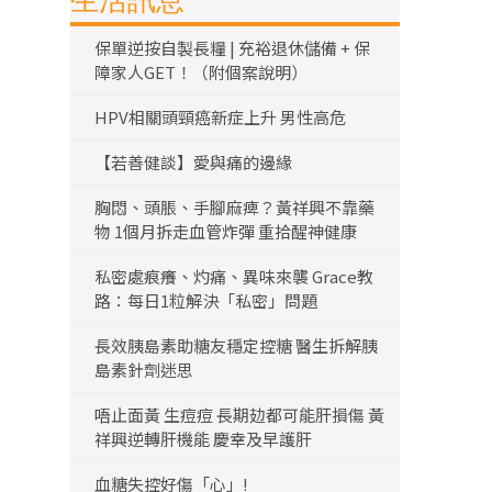
生活訊息
保單逆按自製長糧 | 充裕退休儲備 + 保
障家人GET！（附個案說明）
HPV相關頭頸癌新症上升 男性高危
【若善健談】愛與痛的邊緣
胸悶、頭脹、手腳麻痺？黃祥興不靠藥
物 1個月拆走血管炸彈 重拾醒神健康
私密處痕癢、灼痛、異味來襲 Grace教
路：每日1粒解決「私密」問題
長效胰島素助糖友穩定控糖 醫生拆解胰
島素針劑迷思
唔止面黃 生痘痘 長期攰都可能肝損傷 黃
祥興逆轉肝機能 慶幸及早護肝
血糖失控好傷「心」!