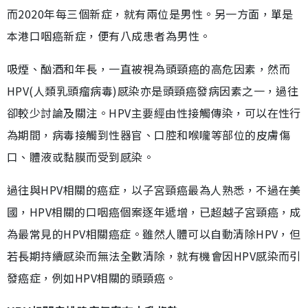
而2020年每三個新症，就有兩位是男性。另一方面，單是
本港口咽癌新症，便有八成患者為男性。
吸煙、酗酒和年長，一直被視為頭頸癌的高危因素，然而
HPV(人類乳頭瘤病毒)感染亦是頭頸癌發病因素之一，過往
卻較少討論及關注。HPV主要經由性接觸傳染，可以在性行
為期間，病毒接觸到性器官、口腔和喉嚨等部位的皮膚傷
口、體液或黏膜而受到感染。
過往與HPV相關的癌症，以子宮頸癌最為人熟悉，不過在美
國，HPV相關的口咽癌個案逐年遞增，已超越子宮頸癌，成
為最常見的HPV相關癌症。雖然人體可以自動清除HPV，但
若長期持續感染而無法全數清除，就有機會因HPV感染而引
發癌症，例如HPV相關的頭頸癌。