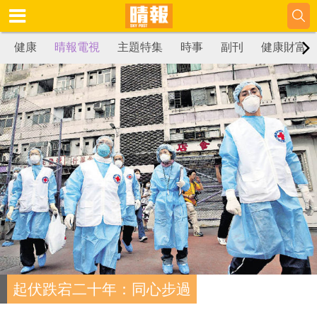
健康
晴報電視
主題特集
時事
副刊
健康財富
起伏跌宕二十年：同心步過