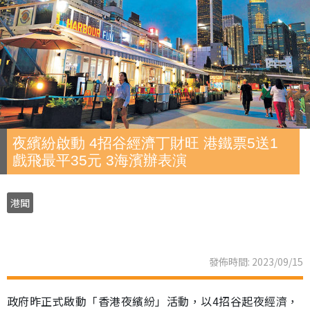
夜繽紛啟動 4招谷經濟丁財旺 港鐵票5送1
戲飛最平35元 3海濱辦表演
港聞
發佈時間: 2023/09/15
政府昨正式啟動「香港夜繽紛」活動，以4招谷起夜經濟，