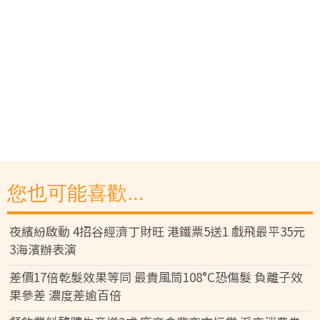
您也可能喜歡...
夜繽紛啟動 4招谷經濟丁財旺 港鐵票5送1 戲飛最平35元
3海濱辦表演
差價17倍乾髮效果等同 最貴風筒108°C恐傷髮 負離子效
果參差 濃度差逾百倍