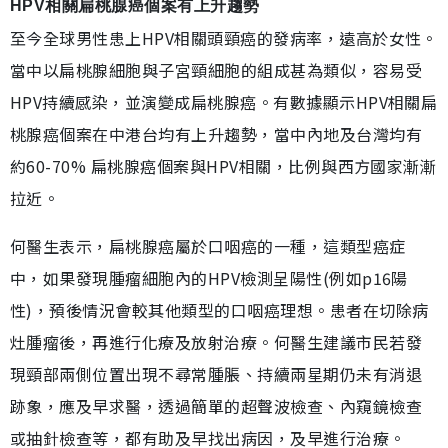
HPV相關扁桃腺癌個案有上升趨勢
至今全球男性患上HPV相關頭頸癌的發病率，遠高於女性。
當中以扁桃腺細胞與子宮頸細胞的組成甚為類似，容易受
HPV持續感染，並演變成扁桃腺癌。有數據顯示HPV相關扁
桃腺癌個案在中港台均有上升趨勢，當中內地及台灣均有
約60-70% 扁桃腺癌個案與HPV相關，比例與西方國家漸漸
拉近。
何醫生表示，扁桃腺癌屬於口咽癌的一種，這類型癌症
中，如果發現腫瘤細胞內的HPV檢測呈陽性(例如p16陽
性)，預後情況會較其他類型的口咽癌理想。患者在切除病
灶腫瘤後，再進行化療及放射治療。何醫生建議市民若發
現頸部兩側位置出現不尋常腫脹、持續兩星期仍未有消退
跡象，應及早求醫，透過簡單的超聲波檢查、內窺鏡檢查
或抽針檢查等，都有助及早找出病因，及早進行治療。