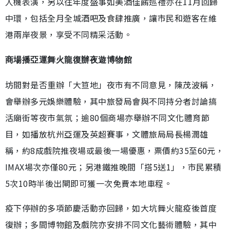
人機表演，另以往年度盛事如美酒佳餚巡禮亦在11月回歸
中環，包括全月全城酒吧及食肆推廣，讓市民和遊客在維
港兩岸夜景，享受不同精采活動。
商場播亞運舞火龍復辦夜遊博物館
坊間對是否重辦「大笪地」夜市有不同意見，陳茂波稱，
會舉辦多元娛樂體驗，其中旅發局會與不同持分者討論搞
活廟街等夜市氣氛；逾80個商場亦舉辦不同文化體育節
目，如播放杭州亞運及英超賽事，文體旅局局長楊潤雄
稱，約8成戲院推夜場或最後一場優惠，票價約35至60元，
IMAX場次亦僅80元；另港鐵推晚間「搭5送1」，市民累積
5次10時半後出閘即可獲一次免費本地車程。
疫下停辦的多項節慶活動亦回歸，如大坑舞火龍疫後首度
復辦；多間博物館及戲院亦安排不同文化藝術體驗，其中