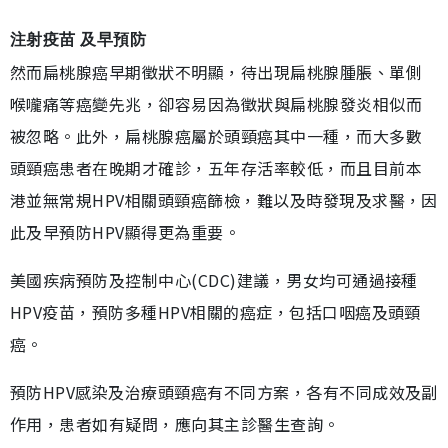
注射疫苗 及早預防
然而扁桃腺癌早期徵狀不明顯，待出現扁桃腺腫脹、單側
喉嚨痛等癌變先兆，卻容易因為徵狀與扁桃腺發炎相似而
被忽略。此外，扁桃腺癌屬於頭頸癌其中一種，而大多數
頭頸癌患者在晚期才確診，五年存活率較低，而且目前本
港並無常規HPV相關頭頸癌篩檢，難以及時發現及求醫，因
此及早預防HPV顯得更為重要。
美國疾病預防及控制中心(CDC)建議，男女均可通過接種
HPV疫苗，預防多種HPV相關的癌症，包括口咽癌及頭頸
癌。
預防HPV感染及治療頭頸癌有不同方案，各有不同成效及副
作用，患者如有疑問，應向其主診醫生查詢。