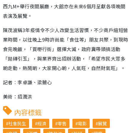
西九M+舉行夜間展廳，大館亦在未來6個月呈獻各項晚間
表演及展覽。
陳茂波稱3年疫情令不少人改變生活習慣，不少商戶縮短營
業時間，以往晚上9時許尚能「食住等」朋友共聚，到現時
食完晚飯，「買嘢行街」選擇大減，政府冀帶頭搞活動
「拋磚引玉」，與業界齊出招辦活動，「希望市民大眾多
啲走動，熱鬧啲，大家開心啲，人氣旺，自然財氣旺」。
記者︰李卓謙、梁薾心
美術：招潤洪
內容標籤
社會民生
經濟
零售
電影
展覽