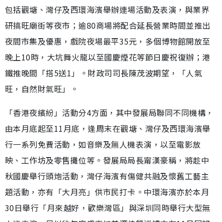
包括觀塘、灣仔及西環海濱舉辦連場活動及表演，與業界
研搞旺廟街等夜市；逾80商場將配合延長營業時間並推出
夜間市集及優惠，戲院夜場最平35元，多個博物館開放至
晚上10時，大坑舞火龍以至國慶煙花等節日慶祝復辦；港
鐵推晚間「搭5送1」。財政司司長陳茂波期望，「人氣
旺，自然財氣旺」。
「香港夜繽紛」活動分4方面，其中發展局聯同不同機構，
由本月底起至11月底，逢周末在觀塘、灣仔及西環海濱舉
行一系列免費活動，如音樂及無人機表演，以至電影放
映、工作坊及零售攤位等。發展局局長甯漢豪稱，將趁中
秋國慶舉行頭炮活動，灣仔海濱有傷健共融及懷舊工藝主
題活動，亦有「大月亮」供市民打卡。中環海濱亦於本月
30日舉行「月來越好，歡樂灣區」與深圳同時舉行大型無