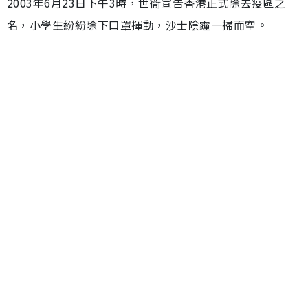
2003年6月23日下午3時，世衞宣告香港正式除去疫區之
名，小學生紛紛除下口罩揮動，沙士陰霾一掃而空。