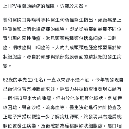
上HPV相關頭頸癌的風險，防範於未然。
養和醫院耳鼻喉科專科醫生何頌偉醫生指出，頭頸癌是上
呼吸道和上消化道癌症的統稱，即是從臉部到頸部不同位
置出現的惡性腫瘤，常見頭頸癌種類包括鼻咽癌、口腔
癌、咽喉癌與口咽癌等。大約九成頭頸癌腫瘤類型屬於鱗
狀細胞癌，源自於頭部與頸部黏膜表面的鱗狀細胞發生病
變。
62歲的李先生(化名) 一直以來都不煙不酒 ，今年初發現自
己頸側位置有腫脹而求診，經磁力共振檢查後發現右頸有
一個4乘3厘米大的腫瘤，但由於他並無其他徵狀，例如吞
嚥困難、聲音沙啞、流鼻血等，醫生決定進行抽針檢查及
正電子掃描以便進一步了解病灶源頭，終發現其右邊扁桃
腺位置發生病變，及後確診為扁桃腺鱗狀細胞癌，屬口咽