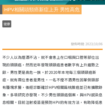
HPV相關頭頸癌新症上升 男性高危
健康
發佈時間: 2023/10/06
不少人以為煙酒不沾，就不會患上在口咽與口腔等部位出
現的頭頸癌，然而近年發現頭頸癌患者數字有上升趨勢之
餘，男性更是高危一族。於2020年本地每三個頭頸癌新
症，就有兩位患者是男性。一名不煙不酒男性因單側頸部
有腫塊求醫，後經診斷確診HPV相關扁桃腺癌並已有擴散跡
象。多項研究亦發現，不少男性頭頸癌個案，與HPV感染息
息相關。目前注射疫苗是預防HPV的有效方法，有助降低患