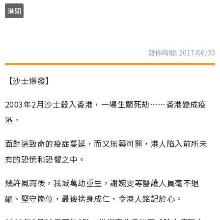
港聞
發佈時間: 2017/06/30
【沙士爆發】
2003年2月沙士殺入香港，一場生關死劫……香港變成疫
區。
面對這致命的疫症蔓延，而又無藥可醫，港人陷入前所未
有的恐慌和恐懼之中。
幾許風雨後，我城萬劫重生，謝婉雯等醫護人員毫不退
縮、堅守崗位，最後捨身成仁，令港人銘記於心。