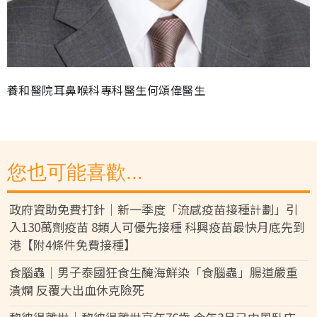
養和醫院耳鼻喉科專科醫生何頌偉醫生
您也可能喜歡...
政府資助免費打針｜新一季度「流感疫苗接種計劃」引
入130萬劑疫苗 8類人可優先接種 科興疫苗最快月底先到
港【附4條件免費接種】
食腦蟲｜男子泰國狂食生醃海鮮染「食腦蟲」腸道嚴重
潰爛 反覆大出血休克險死