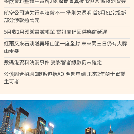
餐飲業料整體生意增2成 廠商會冀夜市恒常 派夜消費券
航空公司遺失行李賠償不一 準則欠透明 首8月61宗投訴
部分涉款逾萬元
5月收2月漫遊震撼帳單 電訊商稱因供應商延遲
紅雨又來石澳道再塌山泥一度全封 未來兩三日仍有大驟
雨雷暴
數碼港資料洩漏事件 受影響者總數仍未確定
公僕聯合招聘6職系包括AO 明起申請 未來2年學士畢業
生可考