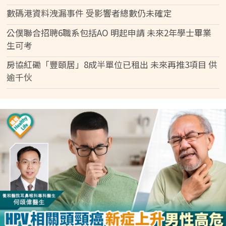
數碼港資料洩漏事件 受影響者總數仍未確定
公僕聯合招聘6職系包括AO 明起申請 未來2年學士畢業
生可考
房協紅磡「豐頤居」8成半單位已租出 未來再推3項目 供
逾千伙