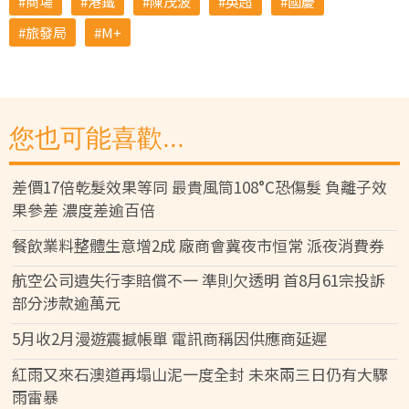
商場
港鐵
陳茂波
英超
國慶
旅發局
M+
您也可能喜歡...
差價17倍乾髮效果等同 最貴風筒108°C恐傷髮 負離子效
果參差 濃度差逾百倍
餐飲業料整體生意增2成 廠商會冀夜市恒常 派夜消費券
航空公司遺失行李賠償不一 準則欠透明 首8月61宗投訴
部分涉款逾萬元
5月收2月漫遊震撼帳單 電訊商稱因供應商延遲
紅雨又來石澳道再塌山泥一度全封 未來兩三日仍有大驟
雨雷暴