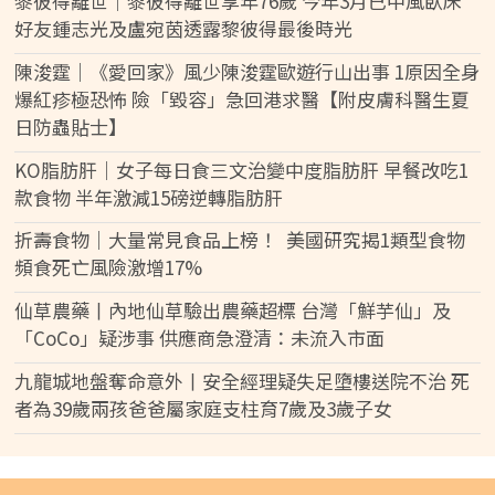
黎彼得離世｜黎彼得離世享年76歲 今年3月已中風臥床
好友鍾志光及盧宛茵透露黎彼得最後時光
陳浚霆｜《愛回家》風少陳浚霆歐遊行山出事 1原因全身
爆紅疹極恐怖 險「毀容」急回港求醫【附皮膚科醫生夏
日防蟲貼士】
KO脂肪肝｜女子每日食三文治變中度脂肪肝 早餐改吃1
款食物 半年激減15磅逆轉脂肪肝
折壽食物｜大量常見食品上榜！ 美國研究揭1類型食物
頻食死亡風險激增17%
仙草農藥丨內地仙草驗出農藥超標 台灣「鮮芋仙」及
「CoCo」疑涉事 供應商急澄清：未流入市面
九龍城地盤奪命意外丨安全經理疑失足墮樓送院不治 死
者為39歲兩孩爸爸屬家庭支柱育7歲及3歲子女