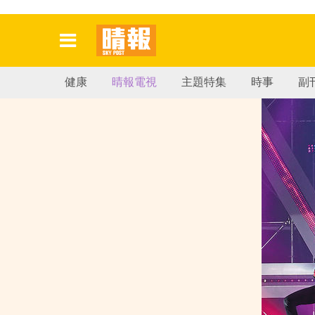
健康
晴報電視
主題特集
時事
副