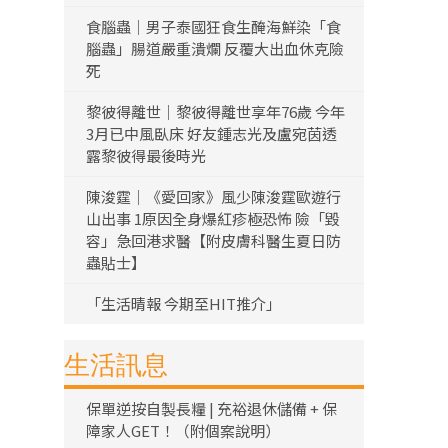
食腦蟲｜男子泰國狂食生醃海鮮染「食
腦蟲」腸道嚴重潰爛 反覆大出血休克險
死
黎彼得離世｜黎彼得離世享年76歲 今年
3月已中風臥床 好友鍾志光及盧宛茵透
露黎彼得最後時光
陳浚霆｜《愛回家》風少陳浚霆歐遊行
山出事 1原因全身爆紅疹極恐怖 險「毀
容」急回港求醫【附皮膚科醫生夏日防
蟲貼士】
「生活晴報 今期至HIT推介」
生活訊息
保單逆按自製長糧 | 充裕退休儲備 + 保
障家人GET！（附個案說明）