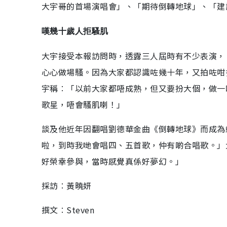
大宇哥的首場演唱會」、「期待倒轉地球」、「建
嘆幾十歲人拒騷肌
大宇接受本報訪問時，透露三人屆時有不少表演，
心心做場騷。因為大家都認識咗幾十年，又拍咗咁
宇稱︰「以前大家都唔成熟，但又要扮大個，做一
歌星，唔會騷肌喇！」
談及他近年因翻唱劉德華金曲《倒轉地球》而成為
啦，到時我哋會唱四、五首歌，仲有啲合唱歌。」
好榮幸參與，當時感覺真係好夢幻。」
採訪︰黃曉妍
撰文︰Steven