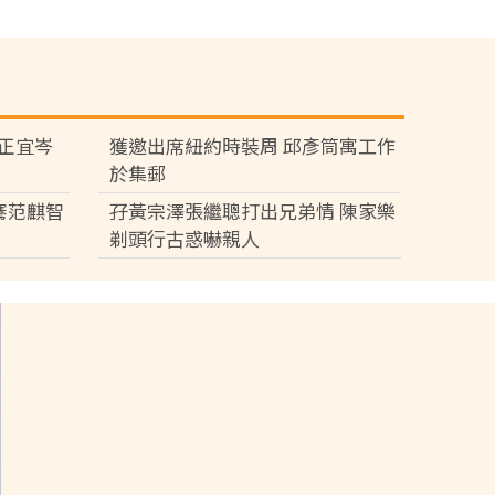
黃正宜岑
獲邀出席紐約時裝周 邱彥筒寓工作
於集郵
騫范麒智
孖黃宗澤張繼聰打出兄弟情 陳家樂
剃頭行古惑嚇親人