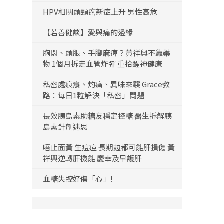
HPV相關頭頸癌新症上升 男性高危
【若善健談】愛與痛的邊緣
胸悶、頭脹、手腳麻痺？黃祥興不靠藥
物 1個月拆走血管炸彈 重拾醒神健康
私密處痕癢、灼痛、異味來襲 Grace教
路：每日1粒解決「私密」問題
長效胰島素助糖友穩定控糖 醫生拆解胰
島素針劑迷思
唔止面黃 生痘痘 長期攰都可能肝損傷 黃
祥興逆轉肝機能 慶幸及早護肝
血糖失控好傷「心」!