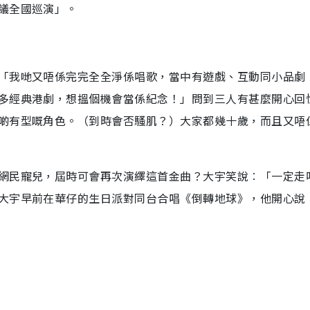
議全國巡演」。
「我哋又唔係完完全全淨係唱歌，當中有遊戲、互動同小品劇
多經典港劇，想搵個機會當係紀念！」問到三人有甚麼開心回
啲有型嘅角色。（到時會否騷肌？）大家都幾十歲，而且又唔
網民寵兒，屆時可會再次演繹這首金曲？大宇笑說︰「一定走
大宇早前在華仔的生日派對同台合唱《倒轉地球》，他開心說