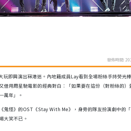
發佈時間: 201
大玩即興演出冧港迷。內地籍成員Lay看到全場粉絲手持熒光
又借用周星馳電影的經典對白︰「如果要在這份（對粉絲的）
一萬年」。
》的OST《Stay With Me》，身旁的隊友扮演劇中的
場大笑不已。