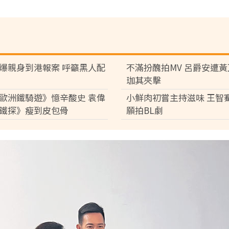
爆親身到港報案 呼籲黑人配
不滿扮醜拍MV 呂爵安遭
珈其夾擊
歐洲鐵騎遊》憶辛酸史 袁偉
小鮮肉初嘗主持滋味 王智
鐵探》瘦到皮包骨
願拍BL劇