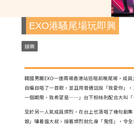
EXO港騷尾場玩即興
娛樂
韓國男團EXO一連兩場香港站巡唱前晚尾場，成員
自編自唱了一首歌，並且用普通話說「我愛你」，
一個期限，我希望是……」台下粉絲則配合大叫「
至於另一人氣成員燦烈，在台上也清唱了幾句劇集《鬼怪
娘」嚷着搵大叔，接着燦烈就化身「鬼怪」，令全