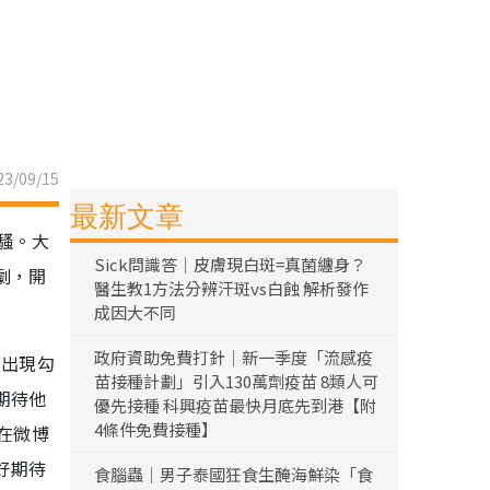
3/09/15
最新文章
騷。大
Sick問識答｜皮膚現白斑=真菌纏身？
劇，開
醫生教1方法分辨汗斑vs白蝕 解析發作
成因大不同
政府資助免費打針｜新一季度「流感疫
的出現勾
苗接種計劃」引入130萬劑疫苗 8類人可
期待他
優先接種 科興疫苗最快月底先到港【附
4條件免費接種】
在微博
好期待
食腦蟲｜男子泰國狂食生醃海鮮染「食