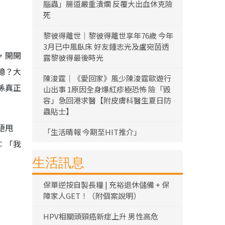
腦蟲」腸道嚴重潰爛 反覆大出血休克險
死
黎彼得離世｜黎彼得離世享年76歲 今年
3月已中風臥床 好友鍾志光及盧宛茵透
，開開
露黎彼得最後時光
憶？大
陳浚霆｜《愛回家》風少陳浚霆歐遊行
係真正
山出事 1原因全身爆紅疹極恐怖 險「毀
容」急回港求醫【附皮膚科醫生夏日防
蟲貼士】
唔甩
「生活晴報 今期至HIT推介」
︰「我
生活訊息
保單逆按自製長糧 | 充裕退休儲備 + 保
障家人GET！（附個案說明）
HPV相關頭頸癌新症上升 男性高危