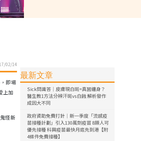
7/02/14
最新文章
棒，即場
Sick問識答｜皮膚現白斑=真菌纏身？
愛上加
醫生教1方法分辨汗斑vs白蝕 解析發作
成因大不同
政府資助免費打針｜新一季度「流感疫
「鬼怪新
苗接種計劃」引入130萬劑疫苗 8類人可
優先接種 科興疫苗最快月底先到港【附
4條件免費接種】