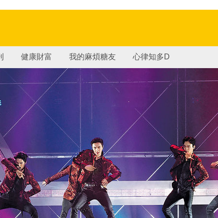
刊
健康財富
我的麻煩糖友
心律知多D