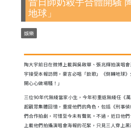
昔日師奶殺手合體開騷 
地球」
娛樂
陶大宇前日在微博上載與吳啟華、張兆輝拍演唱會
宇接受本報訪問，豪言必唱「飲歌」《倒轉地球》
開心心做場騷！」
三位90年代無綫當家小生，今年初重返無綫任《萬
起觀眾集體回憶，重提他們的角色，包括《刑事偵
們合作拍劇，可惜至今未有聲氣。不過，近日他們
上載他們拍攝演唱會海報的花絮，只見三人穿上黑