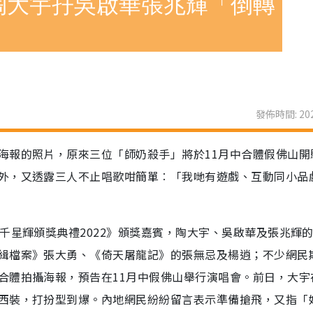
陶大宇孖吳啟華張兆輝「倒轉
發佈時間: 202
海報的照片，原來三位「師奶殺手」將於11月中合體假佛山開
外，又透露三人不止唱歌咁簡單︰「我哋有遊戲、互動同小品
千星輝頒獎典禮2022》頒獎嘉賓，陶大宇、吳啟華及張兆輝
緝檔案》張大勇、《倚天屠龍記》的張無忌及楊逍；不少網民
合體拍攝海報，預告在11月中假佛山舉行演唱會。前日，大宇
西裝，打扮型到爆。內地網民紛紛留言表示準備搶飛，又指「