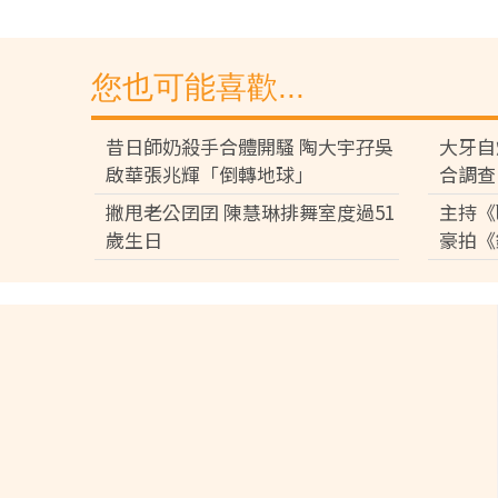
您也可能喜歡...
昔日師奶殺手合體開騷 陶大宇孖吳
大牙自
啟華張兆輝「倒轉地球」
合調查
撇甩老公囝囝 陳慧琳排舞室度過51
主持《
歲生日
豪拍《