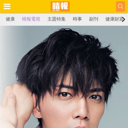
健康
晴報電視
主題特集
時事
副刊
健康財富