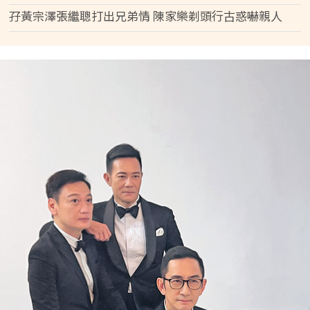
孖黃宗澤張繼聰打出兄弟情 陳家樂剃頭行古惑嚇親人