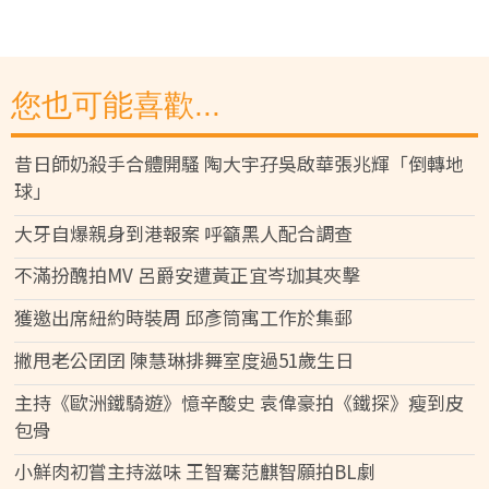
您也可能喜歡...
昔日師奶殺手合體開騷 陶大宇孖吳啟華張兆輝「倒轉地
球」
大牙自爆親身到港報案 呼籲黑人配合調查
不滿扮醜拍MV 呂爵安遭黃正宜岑珈其夾擊
獲邀出席紐約時裝周 邱彥筒寓工作於集郵
撇甩老公囝囝 陳慧琳排舞室度過51歲生日
主持《歐洲鐵騎遊》憶辛酸史 袁偉豪拍《鐵探》瘦到皮
包骨
小鮮肉初嘗主持滋味 王智騫范麒智願拍BL劇