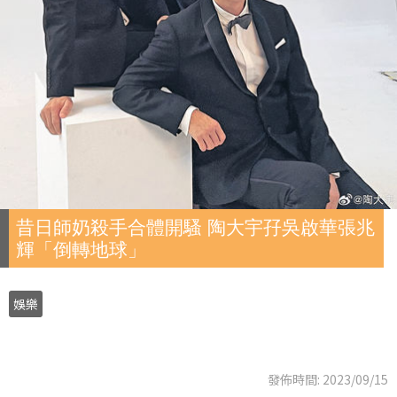
昔日師奶殺手合體開騷 陶大宇孖吳啟華張兆
輝「倒轉地球」
娛樂
發佈時間: 2023/09/15