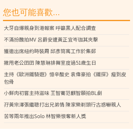
您也可能喜歡...
大牙自爆親身到港報案 呼籲黑人配合調查
不滿扮醜拍MV 呂爵安遭黃正宜岑珈其夾擊
獲邀出席紐約時裝周 邱彥筒寓工作於集郵
撇甩老公囝囝 陳慧琳排舞室度過51歲生日
主持《歐洲鐵騎遊》憶辛酸史 袁偉豪拍《鐵探》瘦到皮
包骨
小鮮肉初嘗主持滋味 王智騫范麒智願拍BL劇
孖黃宗澤張繼聰打出兄弟情 陳家樂剃頭行古惑嚇親人
苦等兩年推出Solo 林智樂恨奪新人獎