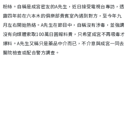
粉絲。自稱是成宮密友的A先生，近日接受電視台專訪，透
露四年前在六本木的俱樂部貴賓室內遇到對方，至今年九
月左右開始熟絡。A先生在節目中，自稱沒有涉毒，並強調
沒有向媒體索取100萬日圓報料費，只希望成宮不再吸毒才
爆料。A先生又稱只是藥品中介而已，不介意與成宮一同去
醫院檢查或配合警方調查。