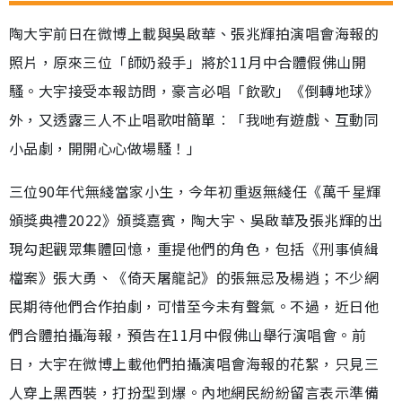
陶大宇前日在微博上載與吳啟華、張兆輝拍演唱會海報的
照片，原來三位「師奶殺手」將於11月中合體假佛山開
騷。大宇接受本報訪問，豪言必唱「飲歌」《倒轉地球》
外，又透露三人不止唱歌咁簡單︰「我哋有遊戲、互動同
小品劇，開開心心做場騷！」
三位90年代無綫當家小生，今年初重返無綫任《萬千星輝
頒獎典禮2022》頒獎嘉賓，陶大宇、吳啟華及張兆輝的出
現勾起觀眾集體回憶，重提他們的角色，包括《刑事偵緝
檔案》張大勇、《倚天屠龍記》的張無忌及楊逍；不少網
民期待他們合作拍劇，可惜至今未有聲氣。不過，近日他
們合體拍攝海報，預告在11月中假佛山舉行演唱會。前
日，大宇在微博上載他們拍攝演唱會海報的花絮，只見三
人穿上黑西裝，打扮型到爆。內地網民紛紛留言表示準備