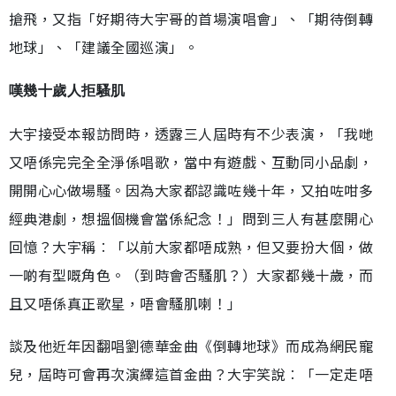
搶飛，又指「好期待大宇哥的首場演唱會」、「期待倒轉
地球」、「建議全國巡演」。
嘆幾十歲人拒騷肌
大宇接受本報訪問時，透露三人屆時有不少表演，「我哋
又唔係完完全全淨係唱歌，當中有遊戲、互動同小品劇，
開開心心做場騷。因為大家都認識咗幾十年，又拍咗咁多
經典港劇，想搵個機會當係紀念！」問到三人有甚麼開心
回憶？大宇稱︰「以前大家都唔成熟，但又要扮大個，做
一啲有型嘅角色。（到時會否騷肌？）大家都幾十歲，而
且又唔係真正歌星，唔會騷肌喇！」
談及他近年因翻唱劉德華金曲《倒轉地球》而成為網民寵
兒，屆時可會再次演繹這首金曲？大宇笑說︰「一定走唔