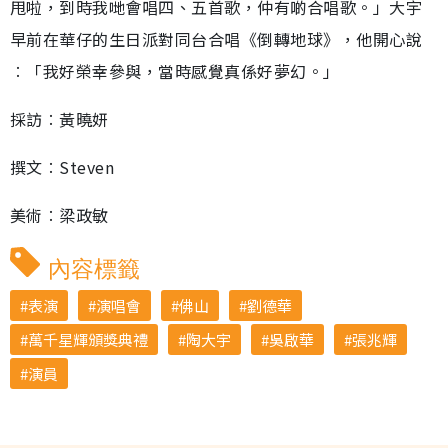
甩啦，到時我哋會唱四、五首歌，仲有啲合唱歌。」大宇
早前在華仔的生日派對同台合唱《倒轉地球》，他開心說
︰「我好榮幸參與，當時感覺真係好夢幻。」
採訪︰黃曉妍
撰文︰Steven
美術︰梁政敏
內容標籤
表演
演唱會
佛山
劉德華
萬千星輝頒獎典禮
陶大宇
吳啟華
張兆輝
演員