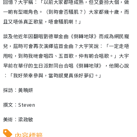
回憶？大宇稱︰「以前大家都唔成熟，但又要扮大個，做
一啲有型嘅角色。（到時會否騷肌？）大家都幾十歲，而
且又唔係真正歌星，唔會騷肌喇！」
談及他近年因翻唱劉德華金曲《倒轉地球》而成為網民寵
兒，屆時可會再次演繹這首金曲？大宇笑說︰「一定走唔
甩啦，到時我哋會唱四、五首歌，仲有啲合唱歌。」大宇
早前在華仔的生日派對同台合唱《倒轉地球》，他開心說
︰「我好榮幸參與，當時感覺真係好夢幻。」
採訪︰黃曉妍
撰文︰Steven
美術︰梁政敏
內容標籤