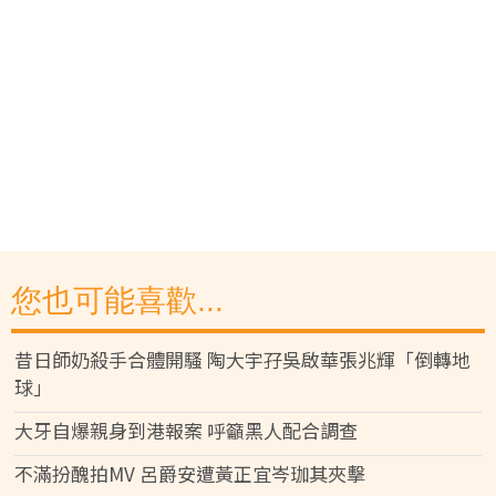
您也可能喜歡...
昔日師奶殺手合體開騷 陶大宇孖吳啟華張兆輝「倒轉地
球」
大牙自爆親身到港報案 呼籲黑人配合調查
不滿扮醜拍MV 呂爵安遭黃正宜岑珈其夾擊