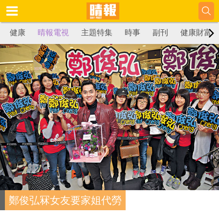
健康
晴報電視
主題特集
時事
副刊
健康財富
鄭俊弘冧女友要家姐代勞