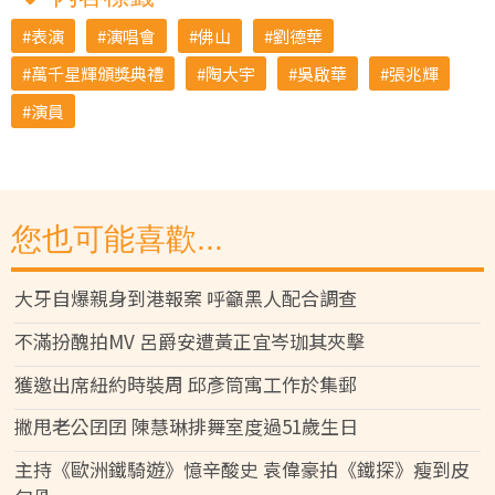
表演
演唱會
佛山
劉德華
萬千星輝頒獎典禮
陶大宇
吳啟華
張兆輝
演員
您也可能喜歡...
大牙自爆親身到港報案 呼籲黑人配合調查
不滿扮醜拍MV 呂爵安遭黃正宜岑珈其夾擊
獲邀出席紐約時裝周 邱彥筒寓工作於集郵
撇甩老公囝囝 陳慧琳排舞室度過51歲生日
主持《歐洲鐵騎遊》憶辛酸史 袁偉豪拍《鐵探》瘦到皮