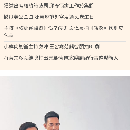
獲邀出席紐約時裝周 邱彥筒寓工作於集郵
撇甩老公囝囝 陳慧琳排舞室度過51歲生日
主持《歐洲鐵騎遊》憶辛酸史 袁偉豪拍《鐵探》瘦到皮
包骨
小鮮肉初嘗主持滋味 王智騫范麒智願拍BL劇
孖黃宗澤張繼聰打出兄弟情 陳家樂剃頭行古惑嚇親人