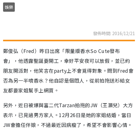
娛樂
發佈時間: 2016/12/21
鄭俊弘（Fred）昨日出席「限量版香水So Cute發布
會」，他透露聖誕要開工，幸好平安夜可以放假，並已約
朋友開派對，他笑言在party上不會覓得對象。問到Fred會
否為另一半噴香水？他自認是個悶人，從前拍拖送衫給女
友都要家姐幫手上網買。
另外，近日被爆與富二代Tarzan拍拖的JW（王灝兒）大方
表示，已見過男方家人。12月26日是她的家姐結婚，當日
JW會擔任伴娘，不過最近因病瘦了，希望不會影響心情。