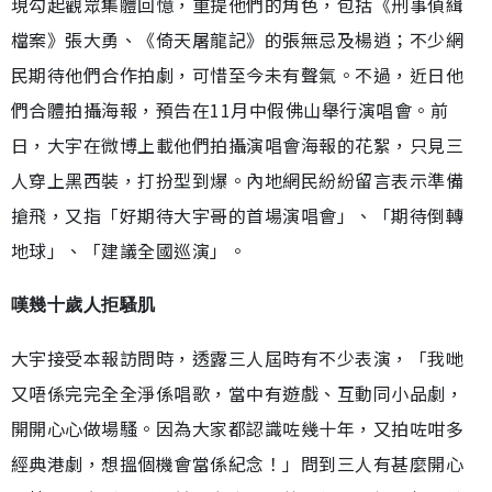
現勾起觀眾集體回憶，重提他們的角色，包括《刑事偵緝
檔案》張大勇、《倚天屠龍記》的張無忌及楊逍；不少網
民期待他們合作拍劇，可惜至今未有聲氣。不過，近日他
們合體拍攝海報，預告在11月中假佛山舉行演唱會。前
日，大宇在微博上載他們拍攝演唱會海報的花絮，只見三
人穿上黑西裝，打扮型到爆。內地網民紛紛留言表示準備
搶飛，又指「好期待大宇哥的首場演唱會」、「期待倒轉
地球」、「建議全國巡演」。
嘆幾十歲人拒騷肌
大宇接受本報訪問時，透露三人屆時有不少表演，「我哋
又唔係完完全全淨係唱歌，當中有遊戲、互動同小品劇，
開開心心做場騷。因為大家都認識咗幾十年，又拍咗咁多
經典港劇，想搵個機會當係紀念！」問到三人有甚麼開心