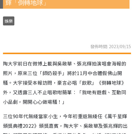
輝「倒轉地球」
娛樂
發佈時間: 2023/09/15
陶大宇前日在微博上載與吳啟華、張兆輝拍演唱會海報的
照片，原來三位「師奶殺手」將於11月中合體假佛山開
騷。大宇接受本報訪問，豪言必唱「飲歌」《倒轉地球》
外，又透露三人不止唱歌咁簡單︰「我哋有遊戲、互動同
小品劇，開開心心做場騷！」
三位90年代無綫當家小生，今年初重返無綫任《萬千星輝
頒獎典禮2022》頒獎嘉賓，陶大宇、吳啟華及張兆輝的出