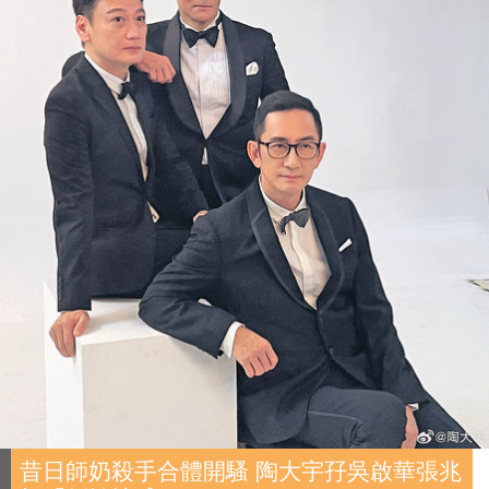
昔日師奶殺手合體開騷 陶大宇孖吳啟華張兆