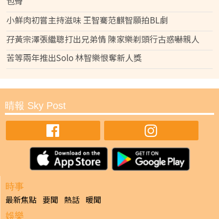
包骨
小鮮肉初嘗主持滋味 王智騫范麒智願拍BL劇
孖黃宗澤張繼聰打出兄弟情 陳家樂剃頭行古惑嚇親人
苦等兩年推出Solo 林智樂恨奪新人獎
晴報 Sky Post
時事
最新焦點
要聞
熱話
暖聞
娛樂