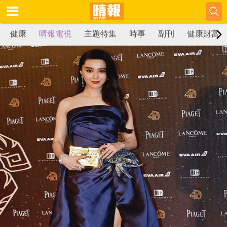
健康
晴報電視
主題特集
時事
副刊
健康財富