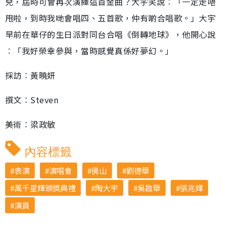
兒，屆時可會再次演繹這首金曲？大宇笑說︰「一定走唔
甩啦，到時我哋會唱四、五首歌，仲有啲合唱歌。」大宇
早前在華仔的生日派對同台合唱《倒轉地球》，他開心說
︰「我好榮幸參與，當時感覺真係好夢幻。」
採訪︰黃曉妍
撰文︰Steven
美術︰梁政敏
內容標籤
表演
演唱會
佛山
劉德華
萬千星輝頒獎典禮
陶大宇
吳啟華
張兆輝
演員