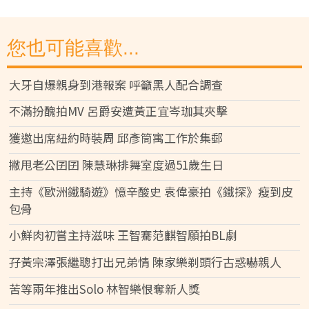
您也可能喜歡...
大牙自爆親身到港報案 呼籲黑人配合調查
不滿扮醜拍MV 呂爵安遭黃正宜岑珈其夾擊
獲邀出席紐約時裝周 邱彥筒寓工作於集郵
撇甩老公囝囝 陳慧琳排舞室度過51歲生日
主持《歐洲鐵騎遊》憶辛酸史 袁偉豪拍《鐵探》瘦到皮
包骨
小鮮肉初嘗主持滋味 王智騫范麒智願拍BL劇
孖黃宗澤張繼聰打出兄弟情 陳家樂剃頭行古惑嚇親人
苦等兩年推出Solo 林智樂恨奪新人獎