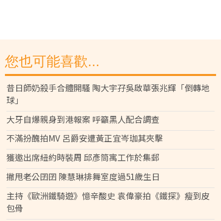
您也可能喜歡...
昔日師奶殺手合體開騷 陶大宇孖吳啟華張兆輝「倒轉地
球」
大牙自爆親身到港報案 呼籲黑人配合調查
不滿扮醜拍MV 呂爵安遭黃正宜岑珈其夾擊
獲邀出席紐約時裝周 邱彥筒寓工作於集郵
撇甩老公囝囝 陳慧琳排舞室度過51歲生日
主持《歐洲鐵騎遊》憶辛酸史 袁偉豪拍《鐵探》瘦到皮
包骨