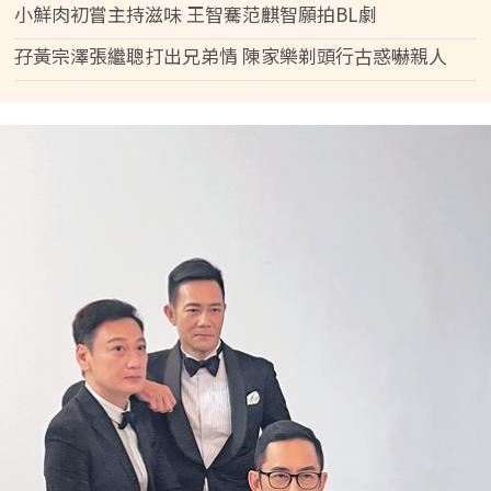
小鮮肉初嘗主持滋味 王智騫范麒智願拍BL劇
孖黃宗澤張繼聰打出兄弟情 陳家樂剃頭行古惑嚇親人