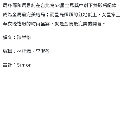
周冬雨和馬思純在台北第53屆金馬獎中創下雙影后紀錄，
成為金馬最完美結局；而星光熠熠的紅地氈上，女星穿上
華衣晚禮服的時尚盛宴，就是金馬最完美的開幕。
撰文：陳樂怡
編輯：林梓添、李潔盈
設計：Simon