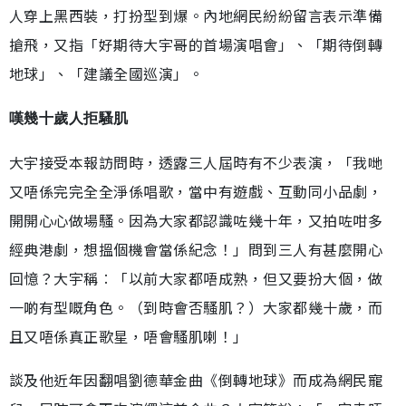
人穿上黑西裝，打扮型到爆。內地網民紛紛留言表示準備
搶飛，又指「好期待大宇哥的首場演唱會」、「期待倒轉
地球」、「建議全國巡演」。
嘆幾十歲人拒騷肌
大宇接受本報訪問時，透露三人屆時有不少表演，「我哋
又唔係完完全全淨係唱歌，當中有遊戲、互動同小品劇，
開開心心做場騷。因為大家都認識咗幾十年，又拍咗咁多
經典港劇，想搵個機會當係紀念！」問到三人有甚麼開心
回憶？大宇稱︰「以前大家都唔成熟，但又要扮大個，做
一啲有型嘅角色。（到時會否騷肌？）大家都幾十歲，而
且又唔係真正歌星，唔會騷肌喇！」
談及他近年因翻唱劉德華金曲《倒轉地球》而成為網民寵