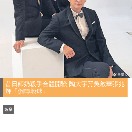
昔日師奶殺手合體開騷 陶大宇孖吳啟華張兆
輝「倒轉地球」
娛樂