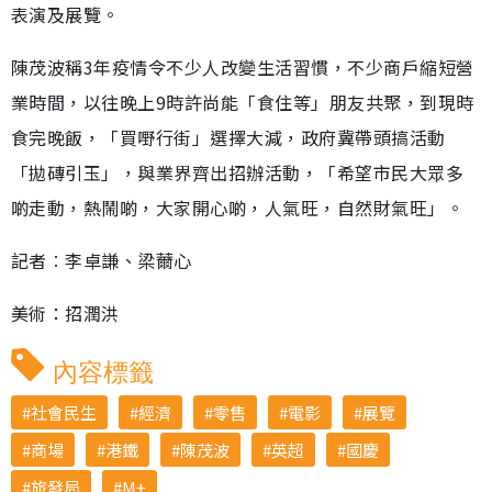
表演及展覽。
陳茂波稱3年疫情令不少人改變生活習慣，不少商戶縮短營
業時間，以往晚上9時許尚能「食住等」朋友共聚，到現時
食完晚飯，「買嘢行街」選擇大減，政府冀帶頭搞活動
「拋磚引玉」，與業界齊出招辦活動，「希望市民大眾多
啲走動，熱鬧啲，大家開心啲，人氣旺，自然財氣旺」。
記者︰李卓謙、梁薾心
美術：招潤洪
內容標籤
社會民生
經濟
零售
電影
展覽
商場
港鐵
陳茂波
英超
國慶
旅發局
M+