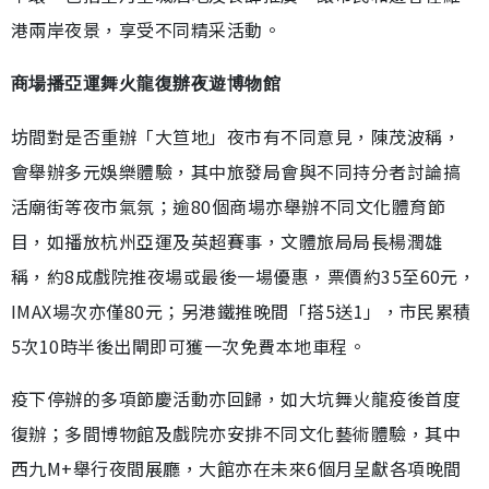
港兩岸夜景，享受不同精采活動。
商場播亞運舞火龍復辦夜遊博物館
坊間對是否重辦「大笪地」夜市有不同意見，陳茂波稱，
會舉辦多元娛樂體驗，其中旅發局會與不同持分者討論搞
活廟街等夜市氣氛；逾80個商場亦舉辦不同文化體育節
目，如播放杭州亞運及英超賽事，文體旅局局長楊潤雄
稱，約8成戲院推夜場或最後一場優惠，票價約35至60元，
IMAX場次亦僅80元；另港鐵推晚間「搭5送1」，市民累積
5次10時半後出閘即可獲一次免費本地車程。
疫下停辦的多項節慶活動亦回歸，如大坑舞火龍疫後首度
復辦；多間博物館及戲院亦安排不同文化藝術體驗，其中
西九M+舉行夜間展廳，大館亦在未來6個月呈獻各項晚間