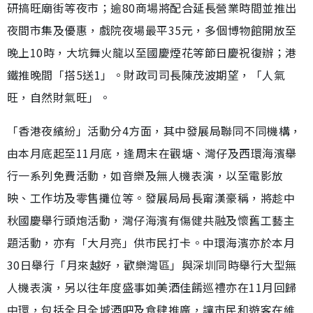
研搞旺廟街等夜市；逾80商場將配合延長營業時間並推出
夜間市集及優惠，戲院夜場最平35元，多個博物館開放至
晚上10時，大坑舞火龍以至國慶煙花等節日慶祝復辦；港
鐵推晚間「搭5送1」。財政司司長陳茂波期望，「人氣
旺，自然財氣旺」。
「香港夜繽紛」活動分4方面，其中發展局聯同不同機構，
由本月底起至11月底，逢周末在觀塘、灣仔及西環海濱舉
行一系列免費活動，如音樂及無人機表演，以至電影放
映、工作坊及零售攤位等。發展局局長甯漢豪稱，將趁中
秋國慶舉行頭炮活動，灣仔海濱有傷健共融及懷舊工藝主
題活動，亦有「大月亮」供市民打卡。中環海濱亦於本月
30日舉行「月來越好，歡樂灣區」與深圳同時舉行大型無
人機表演，另以往年度盛事如美酒佳餚巡禮亦在11月回歸
中環，包括全月全城酒吧及食肆推廣，讓市民和遊客在維