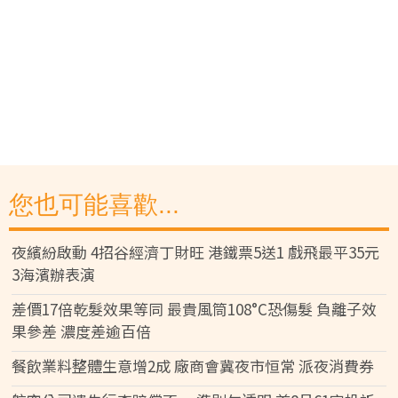
您也可能喜歡...
夜繽紛啟動 4招谷經濟丁財旺 港鐵票5送1 戲飛最平35元
3海濱辦表演
差價17倍乾髮效果等同 最貴風筒108°C恐傷髮 負離子效
果參差 濃度差逾百倍
餐飲業料整體生意增2成 廠商會冀夜市恒常 派夜消費券