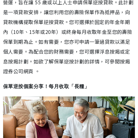
營運，旨在讓 55 歲或以上人士申請保單逆按貸款。此計劃
是一項貸款安排，讓您利用您的壽險保單作為抵押品，向
貸款機構提取保單逆按貸款。您可選擇於固定的年金年期
內（10年、15年或20年）或終身每月收取年金至您的壽險
保單到期為止。如有需要，您亦可申請一筆過貸款以滿足
個人需要。為配合您的財務需要，您可選擇浮息按揭或定
息按揭計劃。如欲了解保單逆按計劃的詳情，可參閱按揭
證券公司網頁 。
保單逆按個案分享！每月收取「長糧」