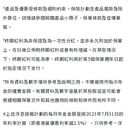
²產品及優惠受條款及細則約束。保險計劃含產品風險及除
外責任，詳情請參閱相關產品小冊子、保單條款及宣傳單
張。
³終期紅利為非保證及為一次性分紅，並非永久附加於保單
上，在日後公佈時終期紅利或會有所增減。在某些情況
下，終期紅利可能為零，終期紅利將於第5個保單週年日起
於指定情況下支付。
*所有資料及數字僅供參考及說明之用，不應被用作指示年
金的確實金額。有關資料及數字是基於某些假設並可能會
根據相關保單文件和其他適用的條款和條件而有所不同。
#上述浮息按揭計劃的每月年金金額是按2023年7月31日的
年利率計算（即香港最優惠利率減2.5%），只供參考。浮