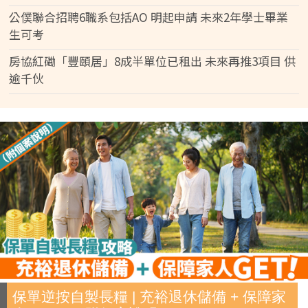
公僕聯合招聘6職系包括AO 明起申請 未來2年學士畢業
生可考
房協紅磡「豐頤居」8成半單位已租出 未來再推3項目 供
逾千伙
保單逆按自製長糧 | 充裕退休儲備 + 保障家