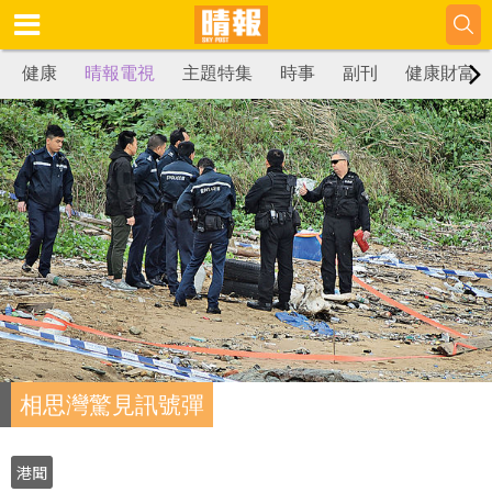
健康
晴報電視
主題特集
時事
副刊
健康財富
相思灣驚見訊號彈
港聞