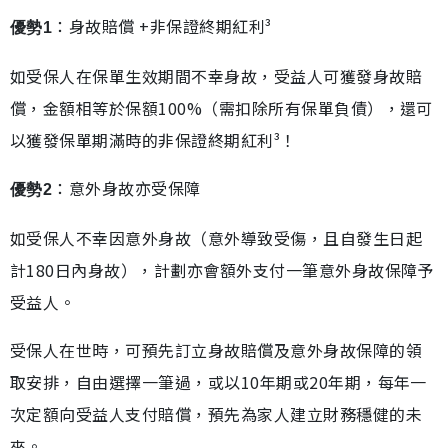
：身故賠償 +非保證終期紅利³
優勢1
如受保人在保單生效期間不幸身故，受益人可獲發身故賠
償，金額相等於保額100%（需扣除所有保單負債），還可
以獲發保單期滿時的非保證終期紅利³！
：意外身故亦受保障
優勢2
如受保人不幸因意外身故（意外導致受傷，且自發生日起
計180日內身故），計劃亦會額外支付一筆意外身故保障予
受益人。
受保人在世時，可預先訂立身故賠償及意外身故保障的領
取安排，自由選擇一筆過，或以10年期或20年期，每年一
次定額向受益人支付賠償，預先為家人建立財務穩健的未
來。