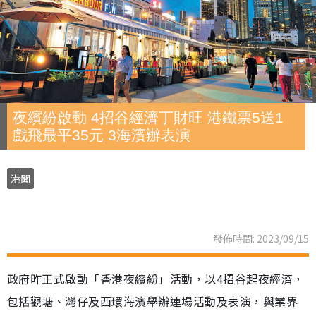
夜繽紛啟動 4招谷經濟丁財旺 港鐵票5送1
戲飛最平35元 3海濱辦表演
港聞
發佈時間: 2023/09/15
政府昨正式啟動「香港夜繽紛」活動，以4招谷起夜經濟，
包括觀塘、灣仔及西環海濱舉辦連場活動及表演，與業界