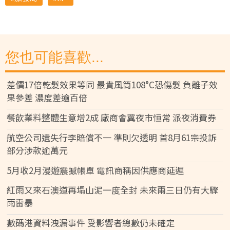
您也可能喜歡...
差價17倍乾髮效果等同 最貴風筒108°C恐傷髮 負離子效
果參差 濃度差逾百倍
餐飲業料整體生意增2成 廠商會冀夜市恒常 派夜消費券
航空公司遺失行李賠償不一 準則欠透明 首8月61宗投訴
部分涉款逾萬元
5月收2月漫遊震撼帳單 電訊商稱因供應商延遲
紅雨又來石澳道再塌山泥一度全封 未來兩三日仍有大驟
雨雷暴
數碼港資料洩漏事件 受影響者總數仍未確定