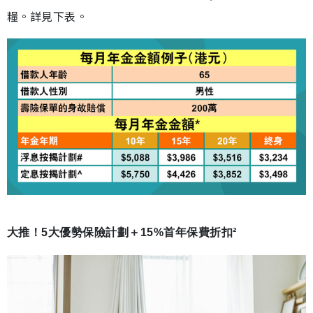
糧。詳見下表。
大推！5大優勢保險計劃＋15%首年保費折扣²