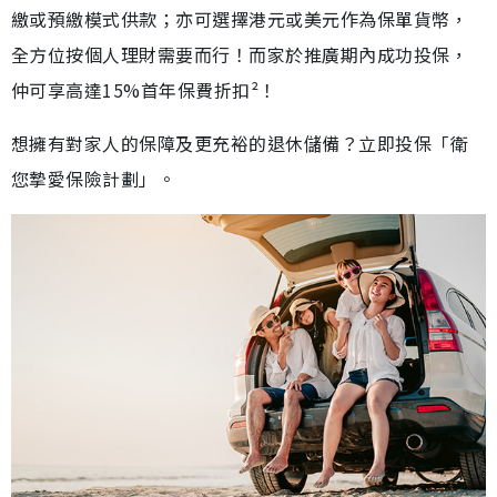
繳或預繳模式供款；亦可選擇港元或美元作為保單貨幣，
全方位按個人理財需要而行！而家於推廣期內成功投保，
仲可享高達15%首年保費折扣²！
想擁有對家人的保障及更充裕的退休儲備？立即投保「衛
您摯愛保險計劃」。