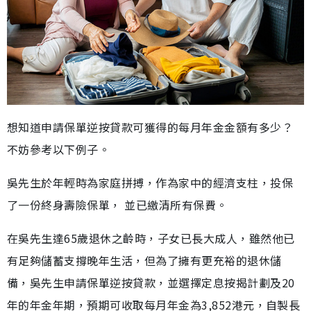
想知道申請保單逆按貸款可獲得的每月年金金額有多少？
不妨參考以下例子。
吳先生於年輕時為家庭拼搏，作為家中的經濟支柱，投保
了一份終身壽險保單， 並已繳清所有保費。
在吳先生達65歲退休之齡時，子女已長大成人，雖然他已
有足夠儲蓄支撐晚年生活，但為了擁有更充裕的退休儲
備，吳先生申請保單逆按貸款，並選擇定息按揭計劃及20
年的年金年期，預期可收取每月年金為3,852港元，自製長