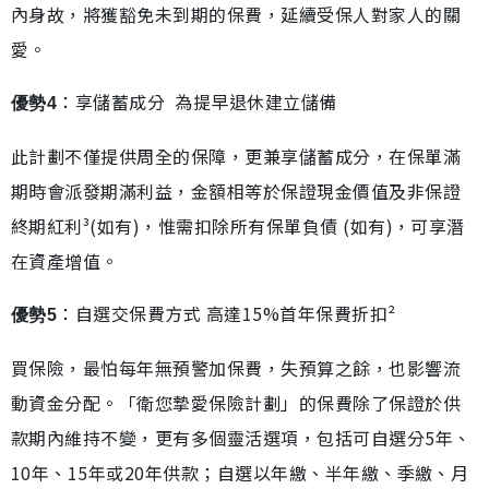
內身故，將獲豁免未到期的保費，延續受保人對家人的關
愛。
：享儲蓄成分 為提早退休建立儲備
優勢4
此計劃不僅提供周全的保障，更兼享儲蓄成分，在保單滿
期時會派發期滿利益，金額相等於保證現金價值及非保證
終期紅利³(如有)，惟需扣除所有保單負債 (如有)，可享潛
在資產增值。
：自選交保費方式 高達15%首年保費折扣²
優勢5
買保險，最怕每年無預警加保費，失預算之餘，也影響流
動資金分配。「衛您摯愛保險計劃」的保費除了保證於供
款期內維持不變，更有多個靈活選項，包括可自選分5年、
10年、15年或20年供款；自選以年繳、半年繳、季繳、月