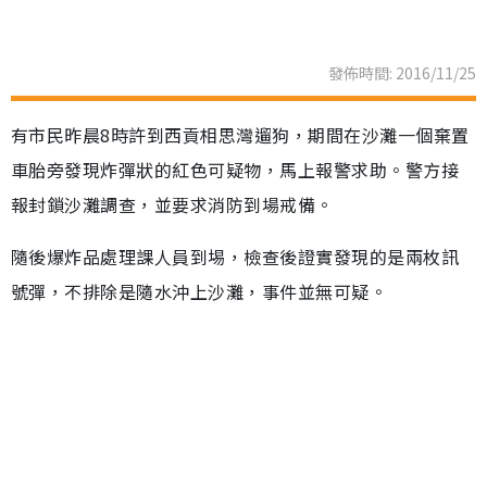
發佈時間: 2016/11/25
有市民昨晨8時許到西貢相思灣遛狗，期間在沙灘一個棄置
車胎旁發現炸彈狀的紅色可疑物，馬上報警求助。警方接
報封鎖沙灘調查，並要求消防到場戒備。
隨後爆炸品處理課人員到埸，檢查後證實發現的是兩枚訊
號彈，不排除是隨水沖上沙灘，事件並無可疑。