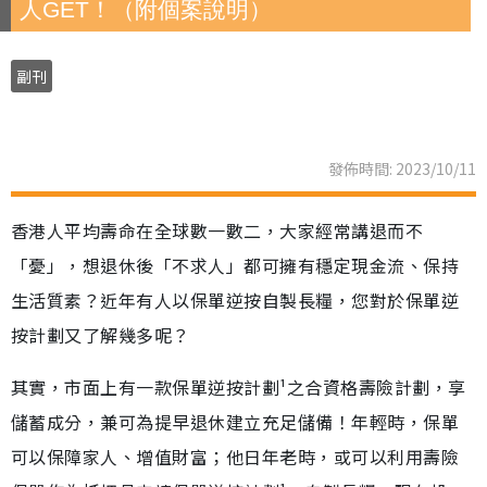
人GET！（附個案說明）
副刊
發佈時間: 2023/10/11
香港人平均壽命在全球數一數二，大家經常講退而不
「憂」，想退休後「不求人」都可擁有穩定現金流、保持
生活質素？近年有人以保單逆按自製長糧，您對於保單逆
按計劃又了解幾多呢？
其實，市面上有一款保單逆按計劃¹之合資格壽險計劃，享
儲蓄成分，兼可為提早退休建立充足儲備！年輕時，保單
可以保障家人、增值財富；他日年老時，或可以利用壽險