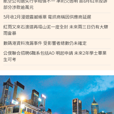
航空公司遺失行李賠償不一 準則欠透明 首8月61宗投訴
部分涉款逾萬元
5月收2月漫遊震撼帳單 電訊商稱因供應商延遲
紅雨又來石澳道再塌山泥一度全封 未來兩三日仍有大驟
雨雷暴
數碼港資料洩漏事件 受影響者總數仍未確定
公僕聯合招聘6職系包括AO 明起申請 未來2年學士畢業
生可考