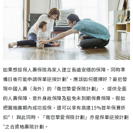
如果想投保人壽保險為家人建立長遠安穩的保障，同時準
備日後可能申請保單逆按計劃¹，應該如何選擇好？最近發
現中國人壽（海外）的「衛您摯愛保險計劃」， 提供全面
的人壽保障、意外身故保障及豁免未到期保費保障，假如
把握推廣期內成功投保，還可以享有高達15%首年保費折
扣²！ 與此同時，「衛您摯愛保險計劃」亦是保單逆按計劃
¹之合資格壽險計劃。