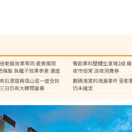
7倍乾髮效果等同 最貴風筒
餐飲業料整體生意增2成 
°C恐傷髮 負離子效果參差 濃度
夜市恒常 派夜消費券
倍
來石澳道再塌山泥一度全封
數碼港資料洩漏事件 受影
三日仍有大驟雨雷暴
仍未確定