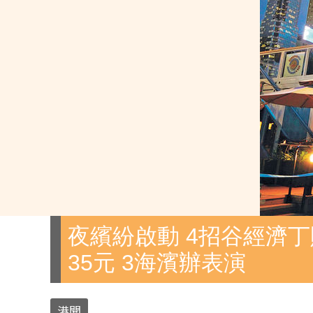
夜繽紛啟動 4招谷經濟丁
35元 3海濱辦表演
港聞