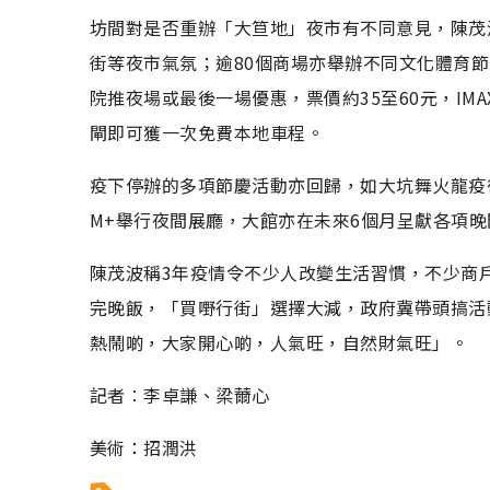
坊間對是否重辦「大笪地」夜市有不同意見，陳茂
街等夜市氣氛；逾80個商場亦舉辦不同文化體育
院推夜場或最後一場優惠，票價約35至60元，IM
閘即可獲一次免費本地車程。
疫下停辦的多項節慶活動亦回歸，如大坑舞火龍疫
M+舉行夜間展廳，大館亦在未來6個月呈獻各項
陳茂波稱3年疫情令不少人改變生活習慣，不少商
完晚飯，「買嘢行街」選擇大減，政府冀帶頭搞活
熱鬧啲，大家開心啲，人氣旺，自然財氣旺」。
記者︰李卓謙、梁薾心
美術：招潤洪