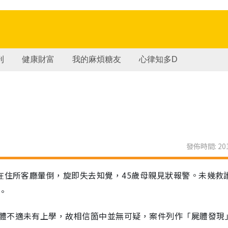
刊
健康財富
我的麻煩糖友
心律知多D
發佈時間: 201
在住所客廳暈倒，旋即失去知覺，45歲母親見狀報警。未幾救
。
體不適未有上學，故相信箇中並無可疑，案件列作「屍體發現