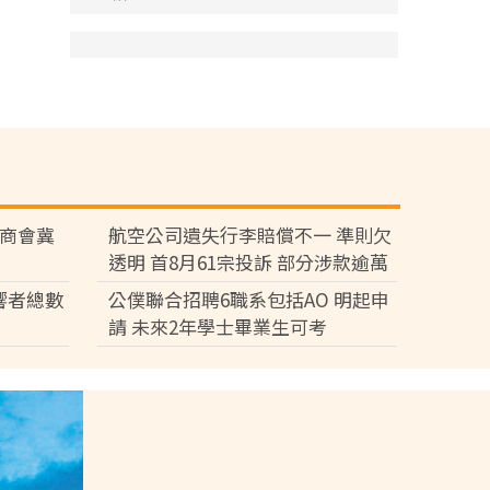
廠商會冀
航空公司遺失行李賠償不一 準則欠
透明 首8月61宗投訴 部分涉款逾萬
元
響者總數
公僕聯合招聘6職系包括AO 明起申
請 未來2年學士畢業生可考