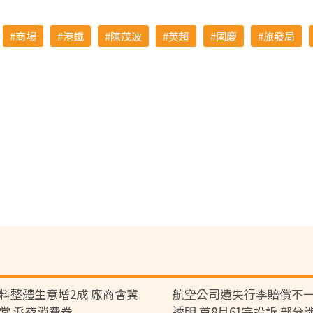
商場
港鐵
陳茂波
英超
國慶
旅發局
料整體生意增2成 廠商會冀
航空公司遺失行李賠償不一
常 派夜消費券
透明 首8月61宗投訴 部分