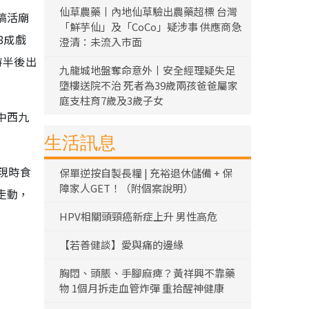
仙草農藥丨內地仙草驗出農藥超標 台灣
搞活廟
「鮮芋仙」及「CoCo」疑涉事 供應商急
8成戲
澄清：未流入市面
時半後出
九龍城地盤奪命意外丨安全經理疑失足
墮樓送院不治 死者為39歲兩孩爸爸屬家
庭支柱育7歲及3歲子女
中西九
生活訊息
現時食
保單逆按自製長糧 | 充裕退休儲備 + 保
障家人GET！（附個案說明）
走動，
HPV相關頭頸癌新症上升 男性高危
【若善健談】愛與痛的邊緣
胸悶、頭脹、手腳麻痺？黃祥興不靠藥
物 1個月拆走血管炸彈 重拾醒神健康