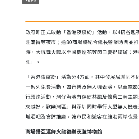
政府昨正式啟動「香港夜繽紛」活動，以4招谷起
旺廟街等夜市；逾80商場將配合延長營業時間並推
時，大坑舞火龍以至國慶煙花等節日慶祝復辦；港
旺」。
「香港夜繽紛」活動分4方面，其中發展局聯同不
一系列免費活動，如音樂及無人機表演，以至電影
行頭炮活動，灣仔海濱有傷健共融及懷舊工藝主題
來越好，歡樂灣區」與深圳同時舉行大型無人機表
城酒吧及食肆推廣，讓市民和遊客在維港兩岸夜景
商場播亞運舞火龍復辦夜遊博物館