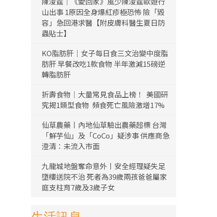
陳浚霆｜《愛回家》風少陳浚霆歐遊行
山出事 1原因全身爆紅疹極恐怖 險「毀
容」急回港求醫【附皮膚科醫生夏日防
蟲貼士】
KO脂肪肝｜女子每日食三文治變中度脂
肪肝 早餐改吃1款食物 半年激減15磅逆
轉脂肪肝
折壽食物｜大量常見食品上榜！ 美國研
究揭1類型食物 頻食死亡風險激增17%
仙草農藥丨內地仙草驗出農藥超標 台灣
「鮮芋仙」及「CoCo」疑涉事 供應商急
澄清：未流入市面
九龍城地盤奪命意外丨安全經理疑失足
墮樓送院不治 死者為39歲兩孩爸爸屬家
庭支柱育7歲及3歲子女