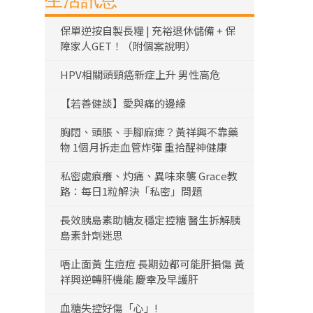
生活訊息
保單逆按自製長糧 | 充裕退休儲備 + 保
障家人GET！（附個案說明）
HPV相關頭頸癌新症上升 男性高危
【若善健談】愛與痛的邊緣
胸悶、頭脹、手腳麻痺？黃祥興不靠藥
物 1個月拆走血管炸彈 重拾醒神健康
私密處痕癢、灼痛、異味來襲 Grace教
路：每日1粒解決「私密」問題
長效胰島素助糖友穩定控糖 醫生拆解胰
島素針劑迷思
唔止面黃 生痘痘 長期攰都可能肝損傷 黃
祥興逆轉肝機能 慶幸及早護肝
血糖失控好傷「心」!