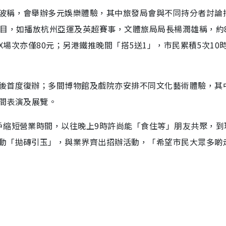
波稱，會舉辦多元娛樂體驗，其中旅發局會與不同持分者討論
節目，如播放杭州亞運及英超賽事，文體旅局局長楊潤雄稱，約
AX場次亦僅80元；另港鐵推晚間「搭5送1」，市民累積5次10
後首度復辦；多間博物館及戲院亦安排不同文化藝術體驗，其
晚間表演及展覽。
戶縮短營業時間，以往晚上9時許尚能「食住等」朋友共聚，到
動「拋磚引玉」，與業界齊出招辦活動，「希望市民大眾多啲