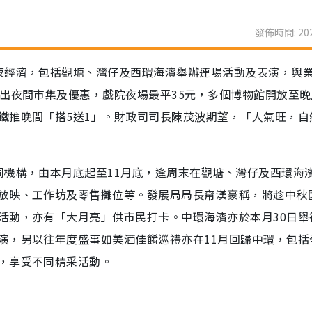
發佈時間: 202
夜經濟，包括觀塘、灣仔及西環海濱舉辦連場活動及表演，與
出夜間市集及優惠，戲院夜場最平35元，多個博物館開放至晚
鐵推晚間「搭5送1」。財政司司長陳茂波期望，「人氣旺，自
同機構，由本月底起至11月底，逢周末在觀塘、灣仔及西環海
放映、工作坊及零售攤位等。發展局局長甯漢豪稱，將趁中秋
活動，亦有「大月亮」供市民打卡。中環海濱亦於本月30日舉
演，另以往年度盛事如美酒佳餚巡禮亦在11月回歸中環，包括
，享受不同精采活動。