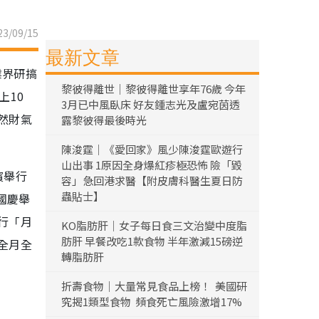
3/09/15
最新文章
業界研搞
黎彼得離世｜黎彼得離世享年76歲 今年
上10
3月已中風臥床 好友鍾志光及盧宛茵透
然財氣
露黎彼得最後時光
陳浚霆｜《愛回家》風少陳浚霆歐遊行
山出事 1原因全身爆紅疹極恐怖 險「毀
濱舉行
容」急回港求醫【附皮膚科醫生夏日防
蟲貼士】
國慶舉
行「月
KO脂肪肝｜女子每日食三文治變中度脂
肪肝 早餐改吃1款食物 半年激減15磅逆
全月全
轉脂肪肝
折壽食物｜大量常見食品上榜！ 美國研
究揭1類型食物 頻食死亡風險激增17%