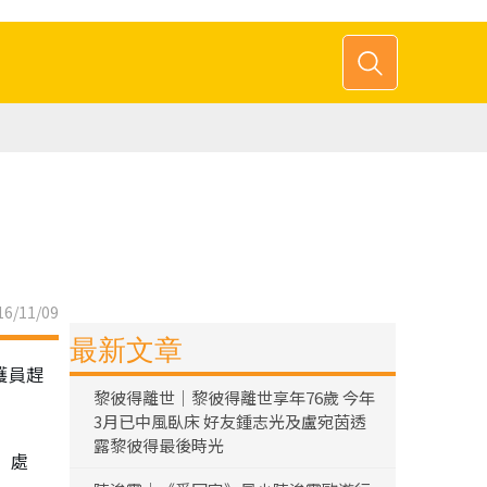
6/11/09
最新文章
護員趕
黎彼得離世｜黎彼得離世享年76歲 今年
3月已中風臥床 好友鍾志光及盧宛茵透
露黎彼得最後時光
」處