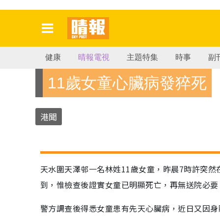
健康
晴報電視
主題特集
時事
副
11歲女童心臟病發猝死
港聞
天水圍天澤邨一名林姓11歲女童，昨晨7時許突然
到，惟檢查後證實女童已明顯死亡，再無送院必要
警方調查後得悉女童患有先天心臟病，近日又因身