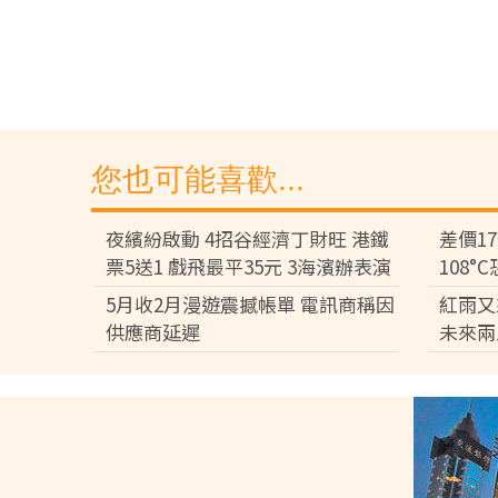
您也可能喜歡...
夜繽紛啟動 4招谷經濟丁財旺 港鐵
差價1
票5送1 戲飛最平35元 3海濱辦表演
108
差逾百
5月收2月漫遊震撼帳單 電訊商稱因
紅雨又
供應商延遲
未來兩