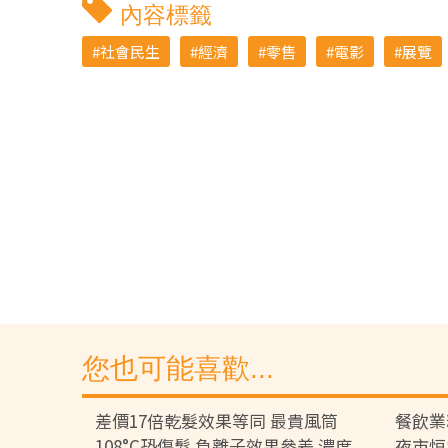
內容標籤
社會民生
經濟
零售
電影
展覽
您也可能喜歡...
差價17倍乾髮效果等同 最貴風筒
餐飲業
108°C恐傷髮 負離子效果參差 濃度
夜市恒