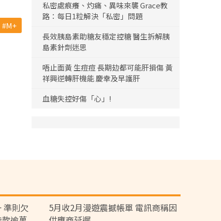
私密處痕癢、灼痛、異味來襲 Grace教
路：每日1粒解決「私密」問題
M+
長效胰島素助糖友穩定控糖 醫生拆解胰
島素針劑迷思
唔止面黃 生痘痘 長期攰都可能肝損傷 黃
祥興逆轉肝機能 慶幸及早護肝
血糖失控好傷「心」!
 準則欠
5月收2月漫遊震撼帳單 電訊商稱因
涉款逾萬
供應商延遲