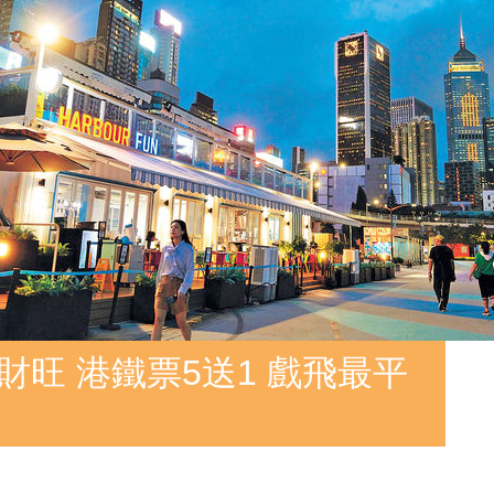
財旺 港鐵票5送1 戲飛最平