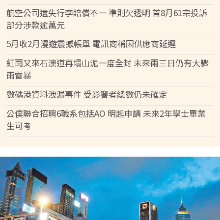
航空公司遺失行李賠償不一 準則欠透明 首8月61宗投訴
部分涉款逾萬元
5月收2月漫遊震撼帳單 電訊商稱因供應商延遲
紅雨又來石澳道再塌山泥一度全封 未來兩三日仍有大驟
雨雷暴
數碼港資料洩漏事件 受影響者總數仍未確定
公僕聯合招聘6職系包括AO 明起申請 未來2年學士畢業
生可考