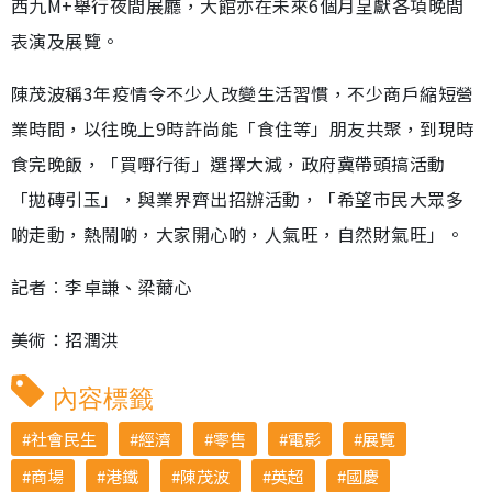
西九M+舉行夜間展廳，大館亦在未來6個月呈獻各項晚間
表演及展覽。
陳茂波稱3年疫情令不少人改變生活習慣，不少商戶縮短營
業時間，以往晚上9時許尚能「食住等」朋友共聚，到現時
食完晚飯，「買嘢行街」選擇大減，政府冀帶頭搞活動
「拋磚引玉」，與業界齊出招辦活動，「希望市民大眾多
啲走動，熱鬧啲，大家開心啲，人氣旺，自然財氣旺」。
記者︰李卓謙、梁薾心
美術：招潤洪
內容標籤
社會民生
經濟
零售
電影
展覽
商場
港鐵
陳茂波
英超
國慶