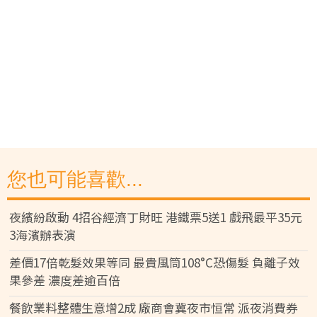
您也可能喜歡...
夜繽紛啟動 4招谷經濟丁財旺 港鐵票5送1 戲飛最平35元
3海濱辦表演
差價17倍乾髮效果等同 最貴風筒108°C恐傷髮 負離子效
果參差 濃度差逾百倍
餐飲業料整體生意增2成 廠商會冀夜市恒常 派夜消費券