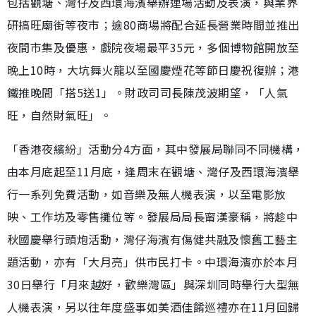
包括觀塘、灣仔及西環海濱舉辦連場活動及表演，與業界
研搞旺廟街等夜市；逾80商場將配合延長營業時間並推出
夜間市集及優惠，戲院夜場最平35元，多個博物館開放至
晚上10時，大坑舞火龍以至國慶煙花等節日慶祝復辦；港
鐵推晚間「搭5送1」。財政司司長陳茂波期望，「人氣
旺，自然財氣旺」。
「香港夜繽紛」活動分4方面，其中發展局聯同不同機構，
由本月底起至11月底，逢周末在觀塘、灣仔及西環海濱舉
行一系列免費活動，如音樂及無人機表演，以至電影放
映、工作坊及零售攤位等。發展局局長甯漢豪稱，將趁中
秋國慶舉行頭炮活動，灣仔海濱有傷健共融及懷舊工藝主
題活動，亦有「大月亮」供市民打卡。中環海濱亦於本月
30日舉行「月來越好，歡樂灣區」與深圳同時舉行大型無
人機表演，另以往年度盛事如美酒佳餚巡禮亦在11月回歸