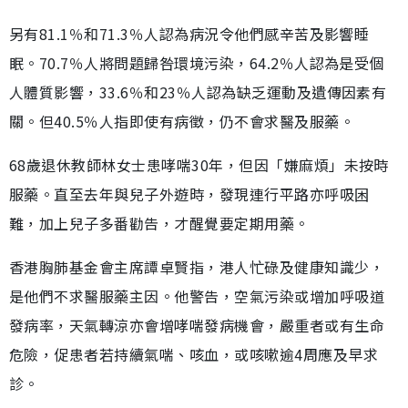
另有81.1％和71.3％人認為病況令他們感辛苦及影響睡
眠。70.7％人將問題歸咎環境污染，64.2％人認為是受個
人體質影響，33.6％和23％人認為缺乏運動及遺傳因素有
關。但40.5％人指即使有病徵，仍不會求醫及服藥。
68歲退休教師林女士患哮喘30年，但因「嫌麻煩」未按時
服藥。直至去年與兒子外遊時，發現連行平路亦呼吸困
難，加上兒子多番勸告，才醒覺要定期用藥。
香港胸肺基金會主席譚卓賢指，港人忙碌及健康知識少，
是他們不求醫服藥主因。他警告，空氣污染或增加呼吸道
發病率，天氣轉涼亦會增哮喘發病機會，嚴重者或有生命
危險，促患者若持續氣喘、咳血，或咳嗽逾4周應及早求
診。