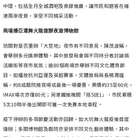
中環，包括全月全城酒吧及食肆推廣，讓市民和遊客在維
港兩岸夜景，享受不同精采活動。
商場播亞運舞火龍復辦夜遊博物館
坊間對是否重辦「大笪地」夜市有不同意見，陳茂波稱，
會舉辦多元娛樂體驗，其中旅發局會與不同持分者討論搞
活廟街等夜市氣氛；逾80個商場亦舉辦不同文化體育節
目，如播放杭州亞運及英超賽事，文體旅局局長楊潤雄
稱，約8成戲院推夜場或最後一場優惠，票價約35至60元，
IMAX場次亦僅80元；另港鐵推晚間「搭5送1」，市民累積
5次10時半後出閘即可獲一次免費本地車程。
疫下停辦的多項節慶活動亦回歸，如大坑舞火龍疫後首度
復辦；多間博物館及戲院亦安排不同文化藝術體驗，其中