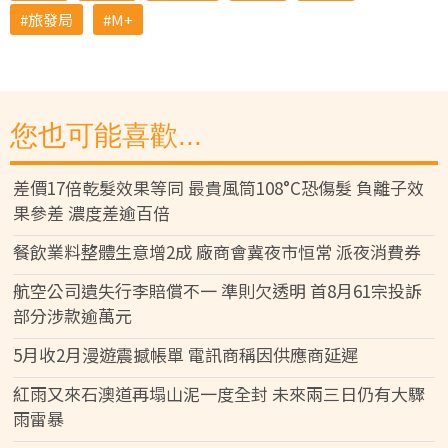
旅發局
M+
您也可能喜歡...
差價17倍乾髮效果等同 最貴風筒108°C恐傷髮 負離子效
果參差 濃度差逾百倍
餐飲業料整體生意增2成 廠商會冀夜市恒常 派夜消費券
航空公司遺失行李賠償不一 準則欠透明 首8月61宗投訴
部分涉款逾萬元
5月收2月漫遊震撼帳單 電訊商稱因供應商延遲
紅雨又來石澳道再塌山泥一度全封 未來兩三日仍有大驟
雨雷暴