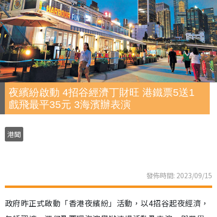
夜繽紛啟動 4招谷經濟丁財旺 港鐵票5送1
戲飛最平35元 3海濱辦表演
港聞
發佈時間: 2023/09/15
政府昨正式啟動「香港夜繽紛」活動，以4招谷起夜經濟，