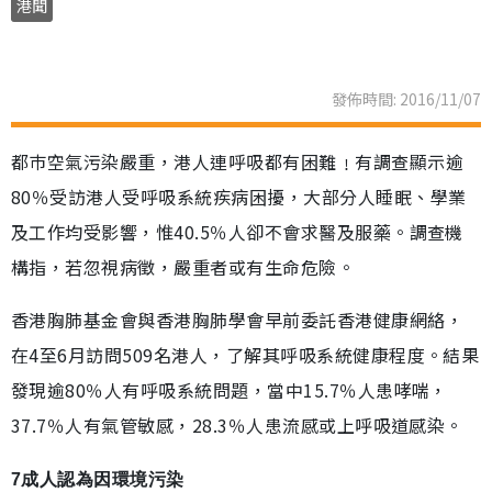
港聞
發佈時間: 2016/11/07
都巿空氣污染嚴重，港人連呼吸都有困難﹗有調查顯示逾
80％受訪港人受呼吸系統疾病困擾，大部分人睡眠、學業
及工作均受影響，惟40.5％人卻不會求醫及服藥。調查機
構指，若忽視病徵，嚴重者或有生命危險。
香港胸肺基金會與香港胸肺學會早前委託香港健康網絡，
在4至6月訪問509名港人，了解其呼吸系統健康程度。結果
發現逾80％人有呼吸系統問題，當中15.7％人患哮喘，
37.7％人有氣管敏感，28.3％人患流感或上呼吸道感染。
7成人認為因環境污染