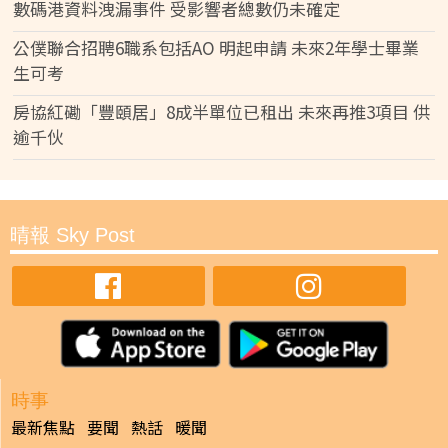
數碼港資料洩漏事件 受影響者總數仍未確定
公僕聯合招聘6職系包括AO 明起申請 未來2年學士畢業
生可考
房協紅磡「豐頤居」8成半單位已租出 未來再推3項目 供
逾千伙
晴報 Sky Post
時事
最新焦點
要聞
熱話
暖聞