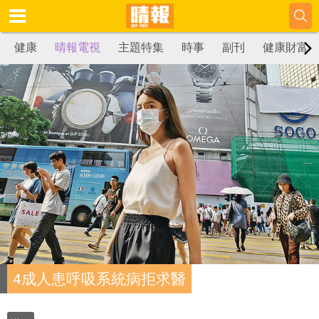
健康
晴報電視
主題特集
時事
副刊
健康財富
4成人患呼吸系統病拒求醫