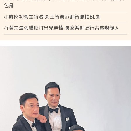
包骨
小鮮肉初嘗主持滋味 王智騫范麒智願拍BL劇
孖黃宗澤張繼聰打出兄弟情 陳家樂剃頭行古惑嚇親人