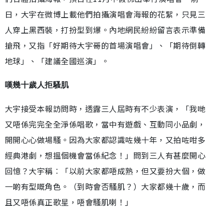
日，大宇在微博上載他們拍攝演唱會海報的花絮，只見三
人穿上黑西裝，打扮型到爆。內地網民紛紛留言表示準備
搶飛，又指「好期待大宇哥的首場演唱會」、「期待倒轉
地球」、「建議全國巡演」。
嘆幾十歲人拒騷肌
大宇接受本報訪問時，透露三人屆時有不少表演，「我哋
又唔係完完全全淨係唱歌，當中有遊戲、互動同小品劇，
開開心心做場騷。因為大家都認識咗幾十年，又拍咗咁多
經典港劇，想搵個機會當係紀念！」問到三人有甚麼開心
回憶？大宇稱︰「以前大家都唔成熟，但又要扮大個，做
一啲有型嘅角色。（到時會否騷肌？）大家都幾十歲，而
且又唔係真正歌星，唔會騷肌喇！」