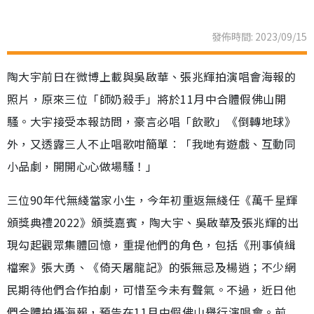
發佈時間: 2023/09/15
陶大宇前日在微博上載與吳啟華、張兆輝拍演唱會海報的
照片，原來三位「師奶殺手」將於11月中合體假佛山開
騷。大宇接受本報訪問，豪言必唱「飲歌」《倒轉地球》
外，又透露三人不止唱歌咁簡單︰「我哋有遊戲、互動同
小品劇，開開心心做場騷！」
三位90年代無綫當家小生，今年初重返無綫任《萬千星輝
頒獎典禮2022》頒獎嘉賓，陶大宇、吳啟華及張兆輝的出
現勾起觀眾集體回憶，重提他們的角色，包括《刑事偵緝
檔案》張大勇、《倚天屠龍記》的張無忌及楊逍；不少網
民期待他們合作拍劇，可惜至今未有聲氣。不過，近日他
們合體拍攝海報，預告在11月中假佛山舉行演唱會。前