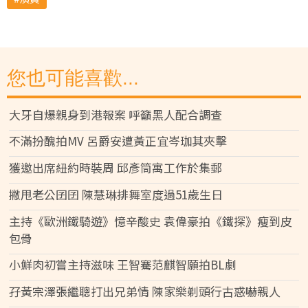
您也可能喜歡...
大牙自爆親身到港報案 呼籲黑人配合調查
不滿扮醜拍MV 呂爵安遭黃正宜岑珈其夾擊
獲邀出席紐約時裝周 邱彥筒寓工作於集郵
撇甩老公囝囝 陳慧琳排舞室度過51歲生日
主持《歐洲鐵騎遊》憶辛酸史 袁偉豪拍《鐵探》瘦到皮
包骨
小鮮肉初嘗主持滋味 王智騫范麒智願拍BL劇
孖黃宗澤張繼聰打出兄弟情 陳家樂剃頭行古惑嚇親人