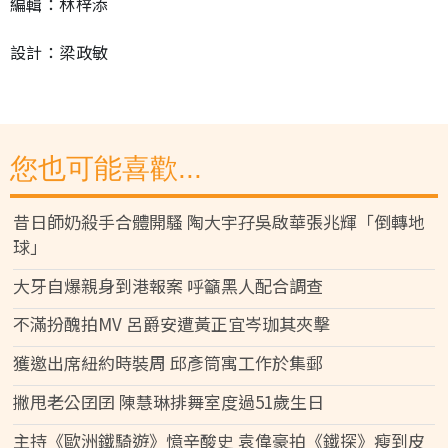
編輯：林梓添
設計：梁政敏
您也可能喜歡...
昔日師奶殺手合體開騷 陶大宇孖吳啟華張兆輝「倒轉地
球」
大牙自爆親身到港報案 呼籲黑人配合調查
不滿扮醜拍MV 呂爵安遭黃正宜岑珈其夾擊
獲邀出席紐約時裝周 邱彥筒寓工作於集郵
撇甩老公囝囝 陳慧琳排舞室度過51歲生日
主持《歐洲鐵騎遊》憶辛酸史 袁偉豪拍《鐵探》瘦到皮