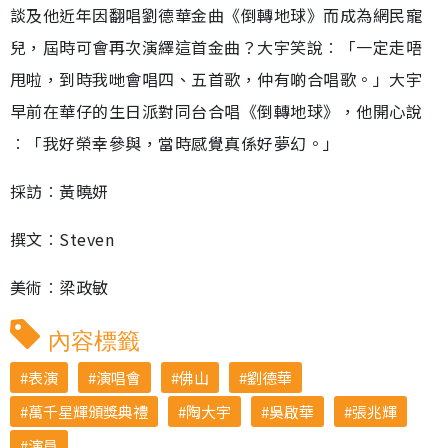
談及他近年因翻唱劉德華金曲《倒轉地球》而成為網民寵
兒，屆時可會再次演繹這首金曲？大宇笑說︰「一定走唔
甩啦，到時我哋會唱四、五首歌，仲有啲合唱歌。」大宇
早前在華仔的生日派對同台合唱《倒轉地球》，他開心說
︰「我好榮幸參與，當時感覺真係好夢幻。」
採訪︰黃曉妍
撰文︰Steven
美術︰梁政敏
內容標籤
表演
演唱會
佛山
劉德華
萬千星輝頒獎典禮
陶大宇
吳啟華
張兆輝
演員