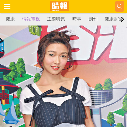
健康
晴報電視
主題特集
時事
副刊
健康財富