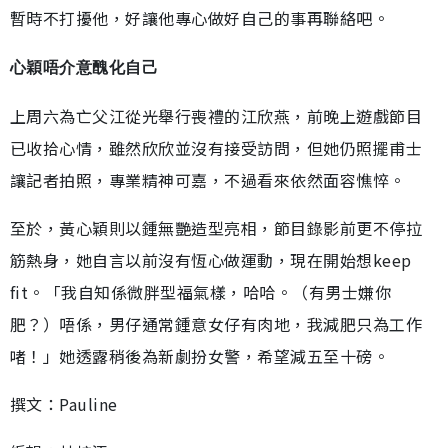
暫時不打擾他，好讓他專心做好自己的事再聯絡吧。
心穎唔介意醜化自己
上周六為亡父江從光舉行喪禮的江欣燕，前晚上遊戲節目
已收拾心情，雖然欣欣並沒有接受訪問，但她仍照擺甫士
讓記者拍照，專業精神可嘉，不過看來依然面容憔悴。
至於，黃心穎則以鍾無艷造型亮相，節目錄影前更不停拉
筋熱身，她自言以前沒有恆心做運動，現在開始想keep
fit。「我自知係微胖型福氣樣，哈哈。（有男士嫌你
肥？）唔係，男仔通常鍾意女仔有肉地，我減肥只為工作
啫！」她透露稍後為新劇扮女警，希望減五至十磅。
撰文：Pauline