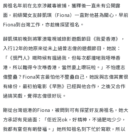
房祖名年前在北京涉藏毒被捕，獲釋後一直未有公開露
面，前緋聞女友薛凱琪（Fiona）一直對他甚為關心，早前
Fiona到台灣工作，亦趁機探望祖名。
薛凱琪前晚到將軍澳電視城錄影遊戲節目《我愛香港》，
入行12年的她原來從未上過曾志偉的遊戲節目，她說：
「《獎門人》嘅時候有搵過我，但每次都撞啱我唔喺香
港，所以難得今次喺香港，當然要上嚟玩啦。」不怕遭志
偉整蠱？Fiona笑言最怕他不整蠱自己，她說與志偉其實很
有緣份，最初拍電影《早熟》已經與他合作，之後又合作
過搞笑戲，覺得志偉很好玩。
剛從台灣返港的Fiona，被問到可有探望好友房祖名，她大
方承認有見過面：「佢近況ok，好精神，不過肥咗少少，
我都有窒佢有啲發福。」她所知祖名刻下忙於寫歌，所以