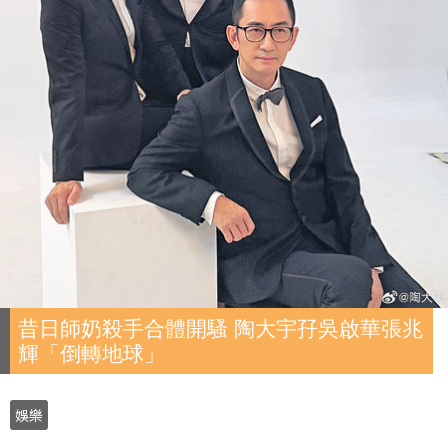
昔日師奶殺手合體開騷 陶大宇孖吳啟華張兆
輝「倒轉地球」
娛樂