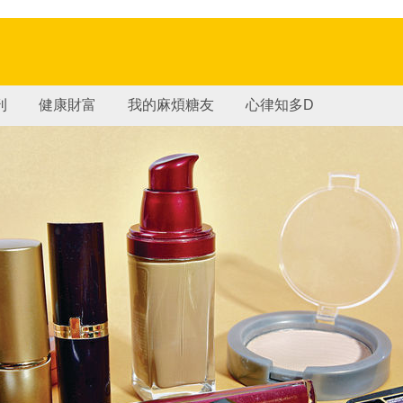
刊
健康財富
我的麻煩糖友
心律知多D