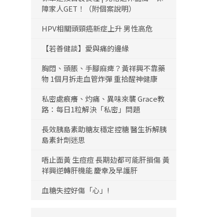
障家人GET！（附個案說明）
HPV相關頭頸癌新症上升 男性高危
【若善健談】愛與痛的邊緣
胸悶、頭脹、手腳麻痺？黃祥興不靠藥
物 1個月拆走血管炸彈 重拾醒神健康
私密處痕癢、灼痛、異味來襲 Grace教
路：每日1粒解決「私密」問題
長效胰島素助糖友穩定控糖 醫生拆解胰
島素針劑迷思
唔止面黃 生痘痘 長期攰都可能肝損傷 黃
祥興逆轉肝機能 慶幸及早護肝
血糖失控好傷「心」!