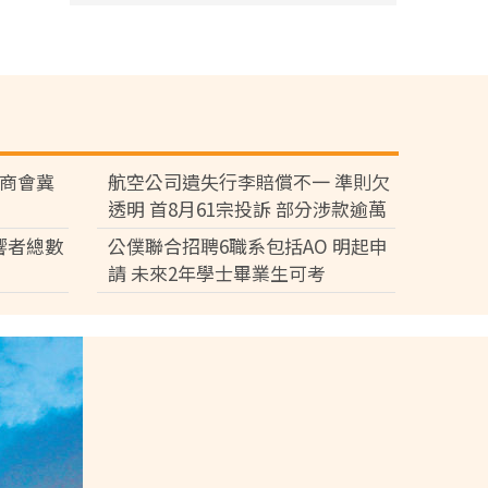
廠商會冀
航空公司遺失行李賠償不一 準則欠
透明 首8月61宗投訴 部分涉款逾萬
元
響者總數
公僕聯合招聘6職系包括AO 明起申
請 未來2年學士畢業生可考