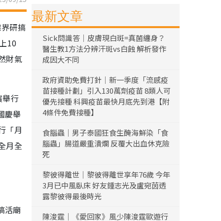
最新文章
業界研搞
Sick問識答｜皮膚現白斑=真菌纏身？
上10
醫生教1方法分辨汗斑vs白蝕 解析發作
然財氣
成因大不同
政府資助免費打針｜新一季度「流感疫
苗接種計劃」引入130萬劑疫苗 8類人可
濱舉行
優先接種 科興疫苗最快月底先到港【附
4條件免費接種】
國慶舉
行「月
食腦蟲｜男子泰國狂食生醃海鮮染「食
腦蟲」腸道嚴重潰爛 反覆大出血休克險
全月全
死
黎彼得離世｜黎彼得離世享年76歲 今年
3月已中風臥床 好友鍾志光及盧宛茵透
露黎彼得最後時光
搞活廟
陳浚霆｜《愛回家》風少陳浚霆歐遊行