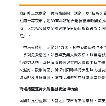
政府昨正式啟動「香港夜繽紛」活動，以4招谷起
旺廟街等夜市；逾80商場將配合延長營業時間並推
時，大坑舞火龍以至國慶煙花等節日慶祝復辦；港
旺」。
「香港夜繽紛」活動分4方面，其中發展局聯同不
一系列免費活動，如音樂及無人機表演，以至電影
行頭炮活動，灣仔海濱有傷健共融及懷舊工藝主題
來越好，歡樂灣區」與深圳同時舉行大型無人機表
城酒吧及食肆推廣，讓市民和遊客在維港兩岸夜景
商場播亞運舞火龍復辦夜遊博物館
坊間對是否重辦「大笪地」夜市有不同意見，陳茂