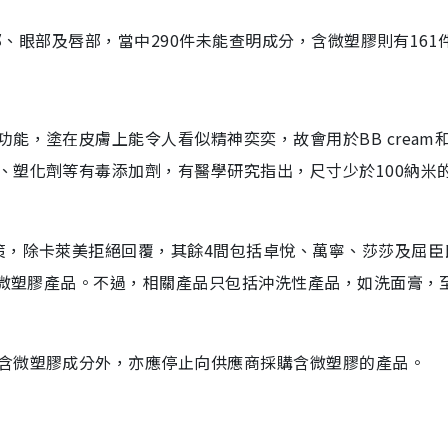
面部、眼部及唇部，當中290件未能查明成分，含微塑膠則有161
能，塗在皮膚上能令人看似精神奕奕，故會用於BB cream
、塑化劑等有毒添加劑，有醫學研究指出，尺寸少於100納米
策，除卡萊美拒絕回覆，其餘4間包括卓悅、萬寧、莎莎及屈臣
的微塑膠產品。不過，相關產品只包括沖洗性產品，如洗面膏，
含微塑膠成分外，亦應停止向供應商採購含微塑膠的產品。