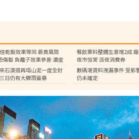
7倍乾髮效果等同 最貴風筒
餐飲業料整體生意增2成 
°C恐傷髮 負離子效果參差 濃度
夜市恒常 派夜消費券
倍
來石澳道再塌山泥一度全封
數碼港資料洩漏事件 受影
三日仍有大驟雨雷暴
仍未確定