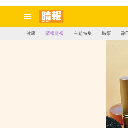
健康
晴報電視
主題特集
時事
副