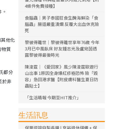
4條件免費接種】
件。
食腦蟲｜男子泰國狂食生醃海鮮染「食
腦蟲」腸道嚴重潰爛 反覆大出血休克險
死
和其他化
黎彼得離世｜黎彼得離世享年76歲 今年
的物質
3月已中風臥床 好友鍾志光及盧宛茵透
露黎彼得最後時光
陳浚霆｜《愛回家》風少陳浚霆歐遊行
氏都分
山出事 1原因全身爆紅疹極恐怖 險「毀
容」急回港求醫【附皮膚科醫生夏日防
至於非
蟲貼士】
「生活晴報 今期至HIT推介」
生活訊息
保單逆按自製長糧 | 充裕退休儲備 + 保