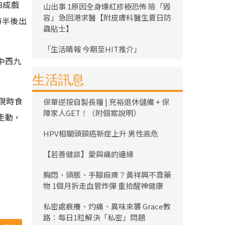
8成戲
山出事 1原因全身爆紅疹極恐怖 險「毀
容」急回港求醫【附皮膚科醫生夏日防
時半後出
蟲貼士】
「生活晴報 今期至HIT推介」
中西九
生活訊息
現時食
保單逆按自製長糧 | 充裕退休儲備 + 保
障家人GET！（附個案說明）
走動，
HPV相關頭頸癌新症上升 男性高危
【若善健談】愛與痛的邊緣
胸悶、頭脹、手腳麻痺？黃祥興不靠藥
物 1個月拆走血管炸彈 重拾醒神健康
私密處痕癢、灼痛、異味來襲 Grace教
路：每日1粒解決「私密」問題