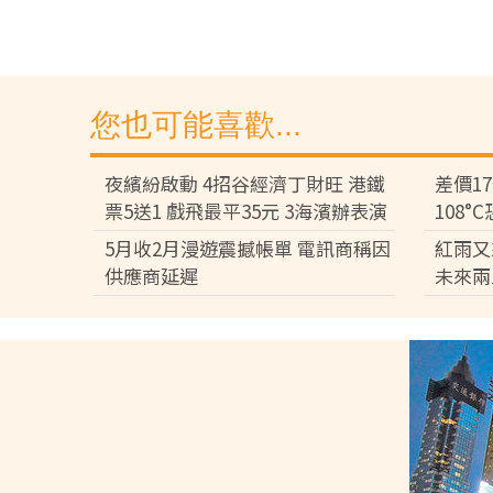
您也可能喜歡...
夜繽紛啟動 4招谷經濟丁財旺 港鐵
差價1
票5送1 戲飛最平35元 3海濱辦表演
108
差逾百
5月收2月漫遊震撼帳單 電訊商稱因
紅雨又
供應商延遲
未來兩