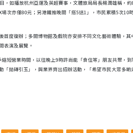
節目，如播放杭州亞運及英超賽事，文體旅局局長楊潤雄稱，約
AX場次亦僅80元；另港鐵推晚間「搭5送1」，市民累積5次10
後首度復辦；多間博物館及戲院亦安排不同文化藝術體驗，其
晚間表演及展覽。
戶縮短營業時間，以往晚上9時許尚能「食住等」朋友共聚，到
動「拋磚引玉」，與業界齊出招辦活動，「希望市民大眾多啲