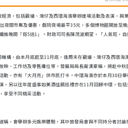
夜經濟，包括觀塘、灣仔及西環海濱舉辦連場活動及表演，與
出夜間市集及優惠，戲院夜場最平35元，多個博物館開放至晚
鐵推晚間「搭5送1」。財政司司長陳茂波期望，「人氣旺，自
同機構，由本月底起至11月底，逢周末在觀塘、灣仔及西環海
放映、工作坊及零售攤位等。發展局局長甯漢豪稱，將趁中秋
活動，亦有「大月亮」供市民打卡。中環海濱亦於本月30日舉
演，另以往年度盛事如美酒佳餚巡禮亦在11月回歸中環，包括
，享受不同精采活動。
波稱，會舉辦多元娛樂體驗，其中旅發局會與不同持分者討論