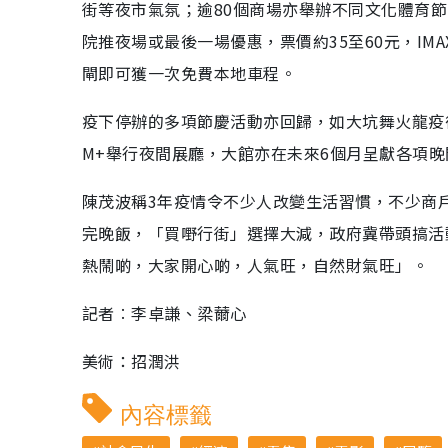
街等夜市氣氛；逾80個商場亦舉辦不同文化體育
院推夜場或最後一場優惠，票價約35至60元，IM
閘即可獲一次免費本地車程。
疫下停辦的多項節慶活動亦回歸，如大坑舞火龍疫
M+舉行夜間展廳，大館亦在未來6個月呈獻各項
陳茂波稱3年疫情令不少人改變生活習慣，不少商
完晚飯，「買嘢行街」選擇大減，政府冀帶頭搞活
熱鬧啲，大家開心啲，人氣旺，自然財氣旺」。
記者︰李卓謙、梁薾心
美術：招潤洪
內容標籤