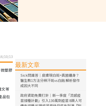
6/10/13
最新文章
，微塑膠
Sick問識答｜皮膚現白斑=真菌纏身？
醫生教1方法分辨汗斑vs白蝕 解析發作
成因大不同
韓文等
政府資助免費打針｜新一季度「流感疫
產品包
苗接種計劃」引入130萬劑疫苗 8類人可
優先接種 科興疫苗最快月底先到港【附