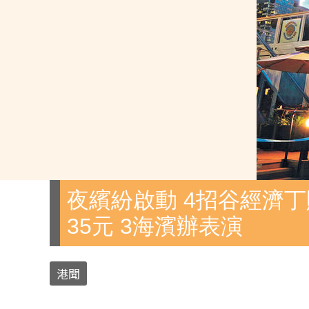
夜繽紛啟動 4招谷經濟丁
35元 3海濱辦表演
港聞