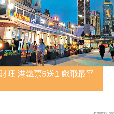
財旺 港鐵票5送1 戲飛最平
發佈時間: 202