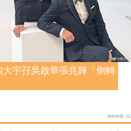
陶大宇孖吳啟華張兆輝「倒轉
發佈時間: 202