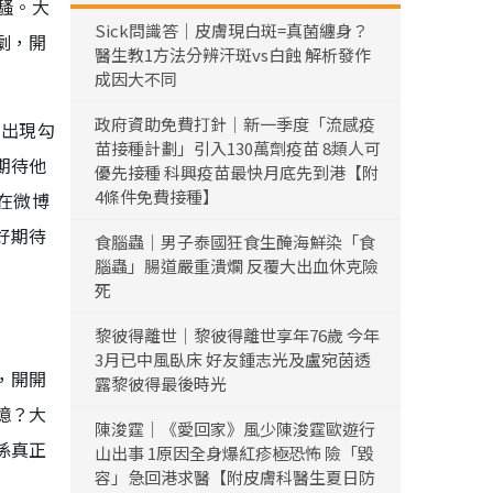
騷。大
Sick問識答｜皮膚現白斑=真菌纏身？
劇，開
醫生教1方法分辨汗斑vs白蝕 解析發作
成因大不同
政府資助免費打針｜新一季度「流感疫
的出現勾
苗接種計劃」引入130萬劑疫苗 8類人可
期待他
優先接種 科興疫苗最快月底先到港【附
4條件免費接種】
在微博
好期待
食腦蟲｜男子泰國狂食生醃海鮮染「食
腦蟲」腸道嚴重潰爛 反覆大出血休克險
死
黎彼得離世｜黎彼得離世享年76歲 今年
3月已中風臥床 好友鍾志光及盧宛茵透
，開開
露黎彼得最後時光
憶？大
陳浚霆｜《愛回家》風少陳浚霆歐遊行
係真正
山出事 1原因全身爆紅疹極恐怖 險「毀
容」急回港求醫【附皮膚科醫生夏日防