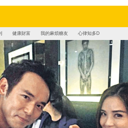
刊
健康財富
我的麻煩糖友
心律知多D