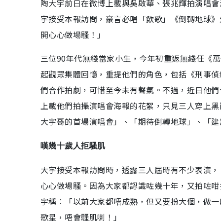
陶大宇前日在微博上載與吳啟華、張兆輝拍演唱會
宇接受本報訪問，豪言必唱「飲歌」《倒轉地球》
開心心做場騷！」
三位90年代無綫當家小生，今年初重返無綫任《萬
起觀眾集體回憶，重提他們的角色，包括《刑事偵
們合作拍劇，可惜至今未有聲氣。不過，近日他們
上載他們拍攝演唱會海報的花絮，只見三人穿上黑
大宇哥的首場演唱會」、「期待倒轉地球」、「建
嘆幾十歲人拒騷肌
大宇接受本報訪問時，透露三人屆時有不少表演，
心心做場騷。因為大家都認識咗幾十年，又拍咗咁
宇稱︰「以前大家都唔成熟，但又要扮大個，做一
歌星，唔會騷肌喇！」