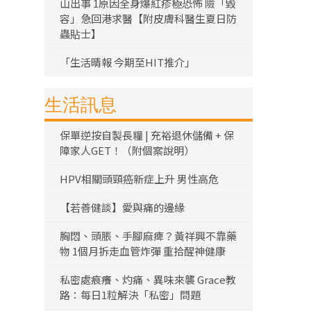
山出事 1原因全身爆紅疹極恐怖 險「毀
容」急回港求醫【附皮膚科醫生夏日防
蟲貼士】
「生活晴報 今期至HIT推介」
生活訊息
保單逆按自製長糧 | 充裕退休儲備 + 保
障家人GET！（附個案說明）
HPV相關頭頸癌新症上升 男性高危
【若善健談】愛與痛的邊緣
胸悶、頭脹、手腳麻痺？黃祥興不靠藥
物 1個月拆走血管炸彈 重拾醒神健康
私密處痕癢、灼痛、異味來襲 Grace教
路：每日1粒解決「私密」問題