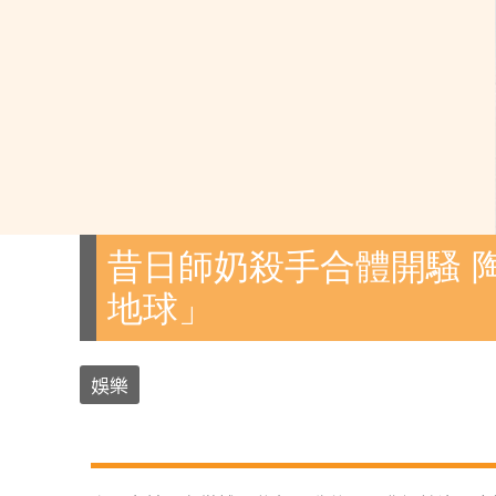
昔日師奶殺手合體開騷 
地球」
娛樂