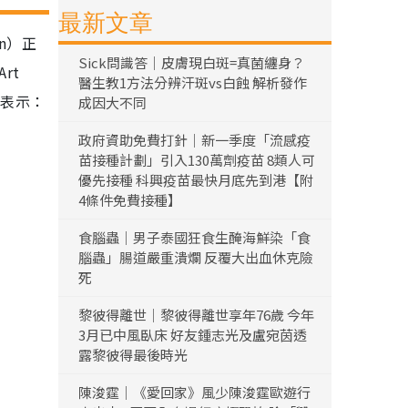
最新文章
n）正
Sick問識答｜皮膚現白斑=真菌纏身？
rt
醫生教1方法分辨汗斑vs白蝕 解析發作
她表示：
成因大不同
政府資助免費打針｜新一季度「流感疫
苗接種計劃」引入130萬劑疫苗 8類人可
優先接種 科興疫苗最快月底先到港【附
4條件免費接種】
食腦蟲｜男子泰國狂食生醃海鮮染「食
腦蟲」腸道嚴重潰爛 反覆大出血休克險
死
黎彼得離世｜黎彼得離世享年76歲 今年
3月已中風臥床 好友鍾志光及盧宛茵透
露黎彼得最後時光
陳浚霆｜《愛回家》風少陳浚霆歐遊行