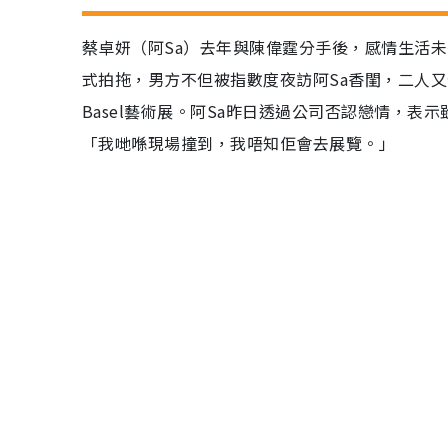
蔡卓妍（阿Sa）去年與陳偉霆分手後，感情生活未
式拍拖，男方不但被指數度夜訪阿Sa香閨，二人又
Basel藝術展。阿Sa昨日透過公司否認戀情，表
「我哋喺現場撞到，我唔知佢會去展覽。」