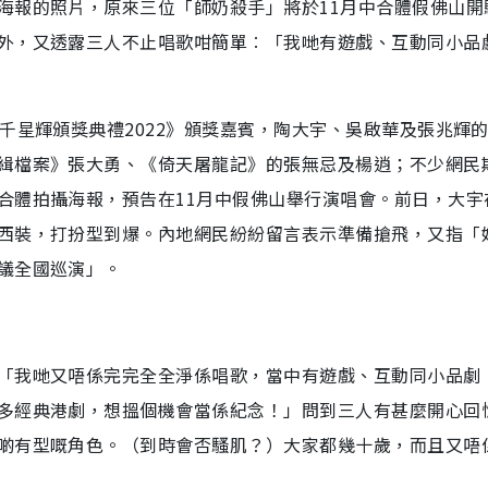
海報的照片，原來三位「師奶殺手」將於11月中合體假佛山開
外，又透露三人不止唱歌咁簡單︰「我哋有遊戲、互動同小品
千星輝頒獎典禮2022》頒獎嘉賓，陶大宇、吳啟華及張兆輝
緝檔案》張大勇、《倚天屠龍記》的張無忌及楊逍；不少網民
合體拍攝海報，預告在11月中假佛山舉行演唱會。前日，大宇
西裝，打扮型到爆。內地網民紛紛留言表示準備搶飛，又指「
議全國巡演」。
「我哋又唔係完完全全淨係唱歌，當中有遊戲、互動同小品劇
多經典港劇，想搵個機會當係紀念！」問到三人有甚麼開心回
啲有型嘅角色。（到時會否騷肌？）大家都幾十歲，而且又唔