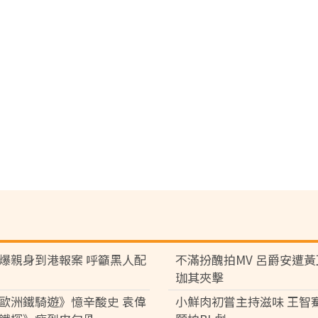
爆親身到港報案 呼籲黑人配
不滿扮醜拍MV 呂爵安遭
珈其夾擊
歐洲鐵騎遊》憶辛酸史 袁偉
小鮮肉初嘗主持滋味 王智