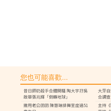
您也可能喜歡...
昔日師奶殺手合體開騷 陶大宇孖吳
大牙自
啟華張兆輝「倒轉地球」
合調查
撇甩老公囝囝 陳慧琳排舞室度過51
主持《