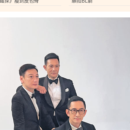
鐵探》瘦到皮包骨
願拍BL劇