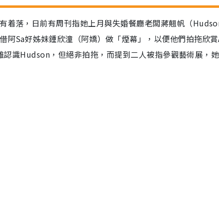
有着落，日前有周刊指她上月與失婚餐廳老闆蔣翹帆（Hudso
借阿Sa好姊妹鍾欣潼（阿嬌）做「煙幕」，以便他們拍拖欣賞A
示雖認識Hudson，但絕非拍拖，而提到二人被指參觀藝術展，