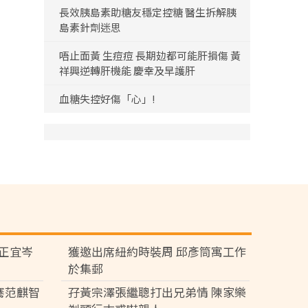
長效胰島素助糖友穩定控糖 醫生拆解胰
島素針劑迷思
唔止面黃 生痘痘 長期攰都可能肝損傷 黃
祥興逆轉肝機能 慶幸及早護肝
血糖失控好傷「心」!
黃正宜岑
獲邀出席紐約時裝周 邱彥筒寓工作
於集郵
騫范麒智
孖黃宗澤張繼聰打出兄弟情 陳家樂