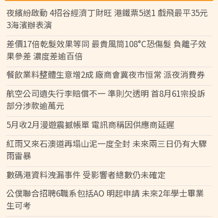
夜繽紛啟動 4招谷經濟丁財旺 港鐵票5送1 戲飛最平35元
3海濱辦表演
差價17倍乾髮效果等同 最貴風筒108°C恐傷髮 負離子效
果參差 濃度差逾百倍
餐飲業料整體生意增2成 廠商會冀夜市恒常 派夜消費券
航空公司遺失行李賠償不一 準則欠透明 首8月61宗投訴
部分涉款逾萬元
5月收2月漫遊震撼帳單 電訊商稱因供應商延遲
紅雨又來石澳道再塌山泥一度全封 未來兩三日仍有大驟
雨雷暴
數碼港資料洩漏事件 受影響者總數仍未確定
公僕聯合招聘6職系包括AO 明起申請 未來2年學士畢業
生可考