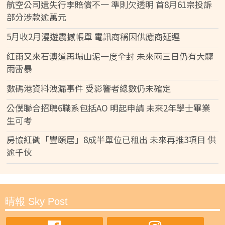
航空公司遺失行李賠償不一 準則欠透明 首8月61宗投訴
部分涉款逾萬元
5月收2月漫遊震撼帳單 電訊商稱因供應商延遲
紅雨又來石澳道再塌山泥一度全封 未來兩三日仍有大驟
雨雷暴
數碼港資料洩漏事件 受影響者總數仍未確定
公僕聯合招聘6職系包括AO 明起申請 未來2年學士畢業
生可考
房協紅磡「豐頤居」8成半單位已租出 未來再推3項目 供
逾千伙
晴報 Sky Post