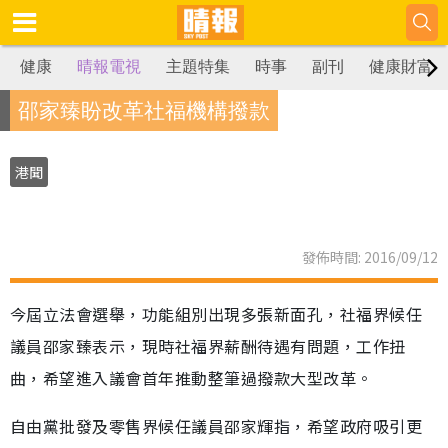
健康
晴報電視
主題特集
時事
副刊
健康財富
邵家臻盼改革社福機構撥款
港聞
發佈時間: 2016/09/12
今屆立法會選舉，功能組別出現多張新面孔，社福界候任
議員邵家臻表示，現時社福界薪酬待遇有問題，工作扭
曲，希望進入議會首年推動整筆過撥款大型改革。
自由黨批發及零售界候任議員邵家輝指，希望政府吸引更