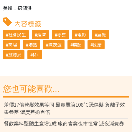
美術：招潤洪
內容標籤
社會民生
經濟
零售
電影
展覽
商場
港鐵
陳茂波
英超
國慶
旅發局
M+
您也可能喜歡...
差價17倍乾髮效果等同 最貴風筒108°C恐傷髮 負離子效
果參差 濃度差逾百倍
餐飲業料整體生意增2成 廠商會冀夜市恒常 派夜消費券