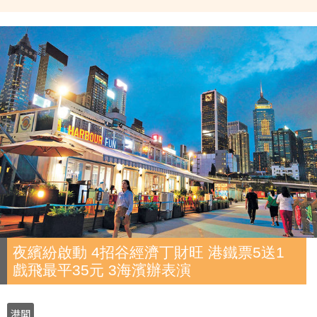
夜繽紛啟動 4招谷經濟丁財旺 港鐵票5送1
戲飛最平35元 3海濱辦表演
港聞