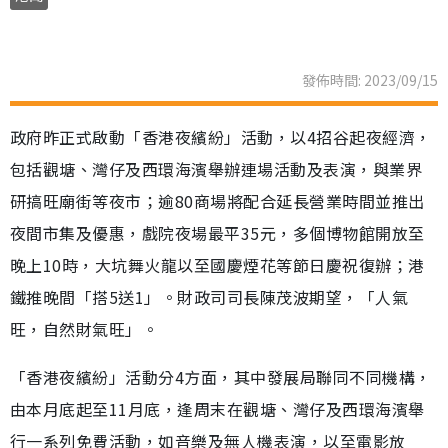
發佈時間: 2023/09/15
政府昨正式啟動「香港夜繽紛」活動，以4招谷起夜經濟，
包括觀塘、灣仔及西環海濱舉辦連場活動及表演，與業界
研搞旺廟街等夜市；逾80商場將配合延長營業時間並推出
夜間市集及優惠，戲院夜場最平35元，多個博物館開放至
晚上10時，大坑舞火龍以至國慶煙花等節日慶祝復辦；港
鐵推晚間「搭5送1」。財政司司長陳茂波期望，「人氣
旺，自然財氣旺」。
「香港夜繽紛」活動分4方面，其中發展局聯同不同機構，
由本月底起至11月底，逢周末在觀塘、灣仔及西環海濱舉
行一系列免費活動，如音樂及無人機表演，以至電影放