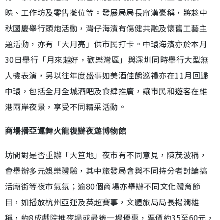
映、工作坊及零售攤位等。發展局局長甯漢豪稱，將趁中
秋國慶舉行頭炮活動，灣仔海濱有傷健共融及懷舊工藝主
題活動，亦有「大月亮」供市民打卡。中環海濱亦於本月
30日舉行「月來越好，歡樂灣區」與深圳同時舉行大型無
人機表演，另以往年度盛事如美酒佳餚巡禮亦在11月回歸
中環，包括全月全城酒吧及食肆推廣，讓市民和遊客在維
港兩岸夜景，享受不同精采活動。
商場播亞運舞火龍復辦夜遊博物館
坊間對是否重辦「大笪地」夜市有不同意見，陳茂波稱，
會舉辦多元娛樂體驗，其中旅發局會與不同持分者討論搞
活廟街等夜市氣氛；逾80個商場亦舉辦不同文化體育節
目，如播放杭州亞運及英超賽事，文體旅局局長楊潤雄
稱，約8成戲院推夜場或最後一場優惠，票價約35至60元，