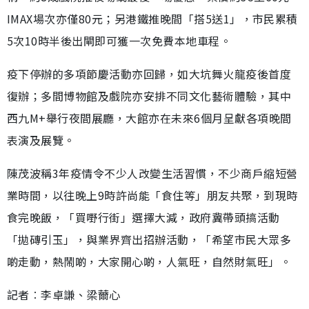
IMAX場次亦僅80元；另港鐵推晚間「搭5送1」，市民累積
5次10時半後出閘即可獲一次免費本地車程。
疫下停辦的多項節慶活動亦回歸，如大坑舞火龍疫後首度
復辦；多間博物館及戲院亦安排不同文化藝術體驗，其中
西九M+舉行夜間展廳，大館亦在未來6個月呈獻各項晚間
表演及展覽。
陳茂波稱3年疫情令不少人改變生活習慣，不少商戶縮短營
業時間，以往晚上9時許尚能「食住等」朋友共聚，到現時
食完晚飯，「買嘢行街」選擇大減，政府冀帶頭搞活動
「拋磚引玉」，與業界齊出招辦活動，「希望市民大眾多
啲走動，熱鬧啲，大家開心啲，人氣旺，自然財氣旺」。
記者︰李卓謙、梁薾心