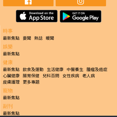
時事
最新焦點
要聞
熱話
暖聞
娛樂
最新焦點
健康
最新焦點
飲食及運動
生活健康
中醫養生
腫瘤及癌症
心臟健康
腸胃保健
兒科百問
女性疾病
老人病
皮膚護理
更多專題
寵物
最新焦點
副刊
最新焦點