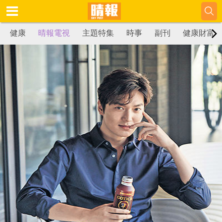
健康
晴報電視
主題特集
時事
副刊
健康財富