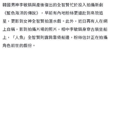
韓國男神李敏鎬與產後復出的全智賢忙於投入拍攝新劇
《藍色海洋的傳說》，早前有內地粉絲更遠赴到帛琉追
星，更影到女神全智賢拍潛水戲。此外，近日再有人在網
上自稱，影到拍攝片場的照片，相中李敏鎬身穿古裝坐船
上，「人魚」全智賢則露肩靠倚船邊，粉絲估計正在拍攝
角色前世的戲份。