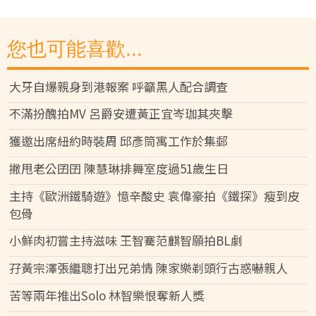
您也可能喜歡...
大牙自爆親身到港報案 呼籲黑人配合調查
不滿扮醜拍MV 呂爵安遭黃正宜岑珈其夾擊
獲邀出席紐約時裝周 邱彥筒寓工作於集郵
撇甩老公囝囝 陳慧琳排舞室度過51歲生日
主持《歐洲鐵騎遊》憶辛酸史 袁偉豪拍《鐵探》瘦到皮
包骨
小鮮肉初嘗主持滋味 王智騫范麒智願拍BL劇
孖黃宗澤張繼聰打出兄弟情 陳家樂剃頭行古惑嚇親人
苦等兩年推出Solo 林智樂恨奪新人獎