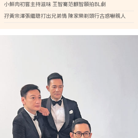
小鮮肉初嘗主持滋味 王智騫范麒智願拍BL劇
孖黃宗澤張繼聰打出兄弟情 陳家樂剃頭行古惑嚇親人