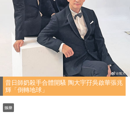
昔日師奶殺手合體開騷 陶大宇孖吳啟華張兆
輝「倒轉地球」
娛樂