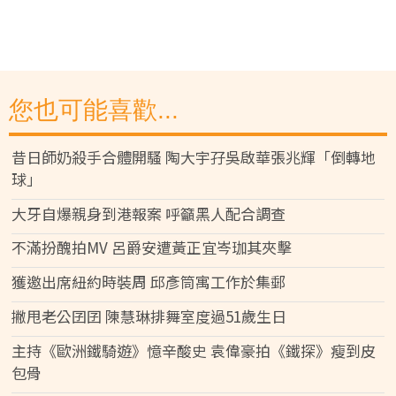
您也可能喜歡...
昔日師奶殺手合體開騷 陶大宇孖吳啟華張兆輝「倒轉地
球」
大牙自爆親身到港報案 呼籲黑人配合調查
不滿扮醜拍MV 呂爵安遭黃正宜岑珈其夾擊
獲邀出席紐約時裝周 邱彥筒寓工作於集郵
撇甩老公囝囝 陳慧琳排舞室度過51歲生日
主持《歐洲鐵騎遊》憶辛酸史 袁偉豪拍《鐵探》瘦到皮
包骨