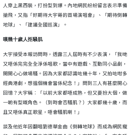
人穿上黑西裝，打扮型到爆。內地網民紛紛留言表示準備
搶飛，又指「好期待大宇哥的首場演唱會」、「期待倒轉
地球」、「建議全國巡演」。
嘆幾十歲人拒騷肌
大宇接受本報訪問時，透露三人屆時有不少表演，「我哋
又唔係完完全全淨係唱歌，當中有遊戲、互動同小品劇，
開開心心做場騷。因為大家都認識咗幾十年，又拍咗咁多
經典港劇，想搵個機會當係紀念！」問到三人有甚麼開心
回憶？大宇稱︰「以前大家都唔成熟，但又要扮大個，做
一啲有型嘅角色。（到時會否騷肌？）大家都幾十歲，而
且又唔係真正歌星，唔會騷肌喇！」
談及他近年因翻唱劉德華金曲《倒轉地球》而成為網民寵