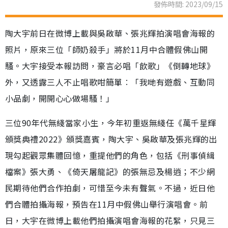
發佈時間: 2023/09/15
陶大宇前日在微博上載與吳啟華、張兆輝拍演唱會海報的
照片，原來三位「師奶殺手」將於11月中合體假佛山開
騷。大宇接受本報訪問，豪言必唱「飲歌」《倒轉地球》
外，又透露三人不止唱歌咁簡單︰「我哋有遊戲、互動同
小品劇，開開心心做場騷！」
三位90年代無綫當家小生，今年初重返無綫任《萬千星輝
頒獎典禮2022》頒獎嘉賓，陶大宇、吳啟華及張兆輝的出
現勾起觀眾集體回憶，重提他們的角色，包括《刑事偵緝
檔案》張大勇、《倚天屠龍記》的張無忌及楊逍；不少網
民期待他們合作拍劇，可惜至今未有聲氣。不過，近日他
們合體拍攝海報，預告在11月中假佛山舉行演唱會。前
日，大宇在微博上載他們拍攝演唱會海報的花絮，只見三