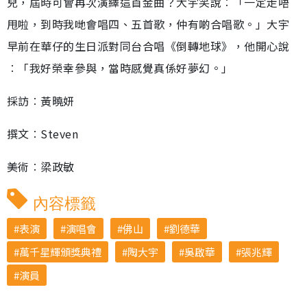
兒，屆時可會再次演繹這首金曲？大宇笑說︰「一定走唔
甩啦，到時我哋會唱四、五首歌，仲有啲合唱歌。」大宇
早前在華仔的生日派對同台合唱《倒轉地球》，他開心說
︰「我好榮幸參與，當時感覺真係好夢幻。」
採訪︰黃曉妍
撰文︰Steven
美術︰梁政敏
內容標籤
表演
演唱會
佛山
劉德華
萬千星輝頒獎典禮
陶大宇
吳啟華
張兆輝
演員