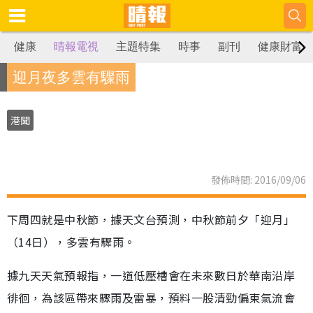
健康
晴報電視
主題特集
時事
副刊
健康財富
迎月夜多雲有驟雨
港聞
發佈時間: 2016/09/06
下周四就是中秋節，據天文台預測，中秋節前夕「迎月」
（14日），多雲有驟雨。
據九天天氣預報指，一道低壓槽會在未來數日於華南沿岸
徘徊，為該區帶來驟雨及雷暴，預料一股清勁偏東氣流會