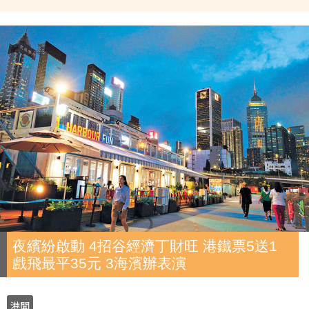
夜繽紛啟動 4招谷經濟丁財旺 港鐵票5送1
戲飛最平35元 3海濱辦表演
港聞