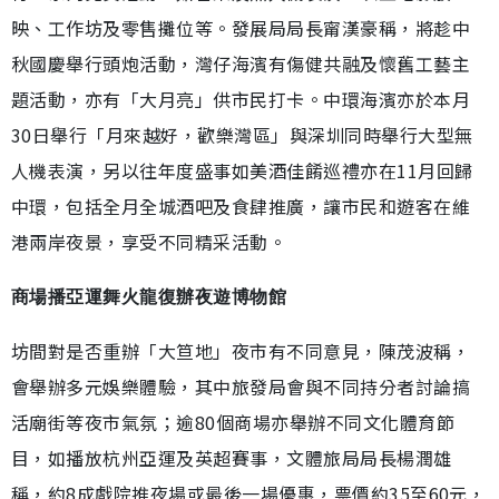
映、工作坊及零售攤位等。發展局局長甯漢豪稱，將趁中
秋國慶舉行頭炮活動，灣仔海濱有傷健共融及懷舊工藝主
題活動，亦有「大月亮」供市民打卡。中環海濱亦於本月
30日舉行「月來越好，歡樂灣區」與深圳同時舉行大型無
人機表演，另以往年度盛事如美酒佳餚巡禮亦在11月回歸
中環，包括全月全城酒吧及食肆推廣，讓市民和遊客在維
港兩岸夜景，享受不同精采活動。
商場播亞運舞火龍復辦夜遊博物館
坊間對是否重辦「大笪地」夜市有不同意見，陳茂波稱，
會舉辦多元娛樂體驗，其中旅發局會與不同持分者討論搞
活廟街等夜市氣氛；逾80個商場亦舉辦不同文化體育節
目，如播放杭州亞運及英超賽事，文體旅局局長楊潤雄
稱，約8成戲院推夜場或最後一場優惠，票價約35至60元，