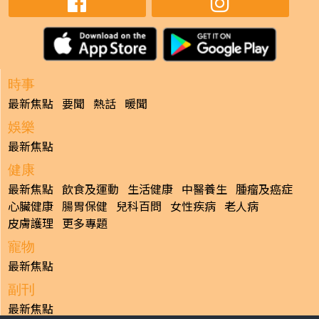
時事
最新焦點
要聞
熱話
暖聞
娛樂
最新焦點
健康
最新焦點
飲食及運動
生活健康
中醫養生
腫瘤及癌症
心臟健康
腸胃保健
兒科百問
女性疾病
老人病
皮膚護理
更多專題
寵物
最新焦點
副刊
最新焦點