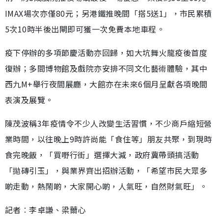
IMAX場次亦僅80元；另港鐵推晚間「搭5送1」，市民累積
5次10時半後出閘即可獲一次免費本地車程。
疫下停辦的多項節慶活動亦回歸，如大坑舞火龍疫後首度
復辦；多間博物館及戲院亦安排不同文化藝術體驗，其中
西九M+舉行夜間展廳，大館亦在未來6個月呈獻各項晚間
表演及展覽。
陳茂波稱3年疫情令不少人改變生活習慣，不少商戶縮短營
業時間，以往晚上9時許尚能「食住等」朋友共聚，到現時
食完晚飯，「買嘢行街」選擇大減，政府冀帶頭搞活動
「拋磚引玉」，與業界齊出招辦活動，「希望市民大眾多
啲走動，熱鬧啲，大家開心啲，人氣旺，自然財氣旺」。
記者︰李卓謙、梁薾心