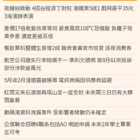
夜繽紛啟動 4招谷經濟丁財旺 港鐵票5送1 戲飛最平35元
3海濱辦表演
差價17倍乾髮效果等同 最貴風筒108°C恐傷髮 負離子效
果參差 濃度差逾百倍
餐飲業料整體生意增2成 廠商會冀夜市恒常 派夜消費券
航空公司遺失行李賠償不一 準則欠透明 首8月61宗投訴
部分涉款逾萬元
5月收2月漫遊震撼帳單 電訊商稱因供應商延遲
紅雨又來石澳道再塌山泥一度全封 未來兩三日仍有大驟
雨雷暴
數碼港資料洩漏事件 受影響者總數仍未確定
公僕聯合招聘6職系包括AO 明起申請 未來2年學士畢業
生可考