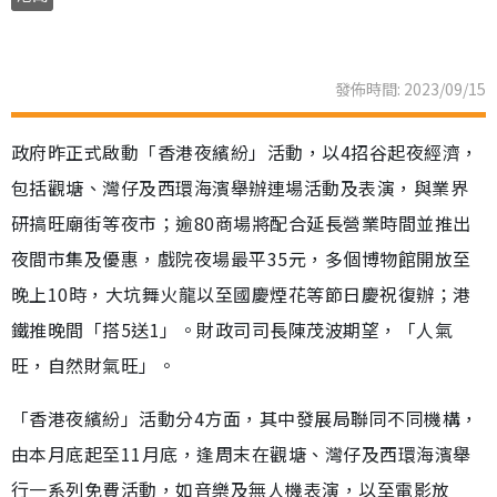
發佈時間: 2023/09/15
政府昨正式啟動「香港夜繽紛」活動，以4招谷起夜經濟，
包括觀塘、灣仔及西環海濱舉辦連場活動及表演，與業界
研搞旺廟街等夜市；逾80商場將配合延長營業時間並推出
夜間市集及優惠，戲院夜場最平35元，多個博物館開放至
晚上10時，大坑舞火龍以至國慶煙花等節日慶祝復辦；港
鐵推晚間「搭5送1」。財政司司長陳茂波期望，「人氣
旺，自然財氣旺」。
「香港夜繽紛」活動分4方面，其中發展局聯同不同機構，
由本月底起至11月底，逢周末在觀塘、灣仔及西環海濱舉
行一系列免費活動，如音樂及無人機表演，以至電影放