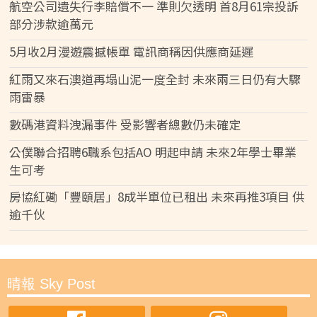
航空公司遺失行李賠償不一 準則欠透明 首8月61宗投訴
部分涉款逾萬元
5月收2月漫遊震撼帳單 電訊商稱因供應商延遲
紅雨又來石澳道再塌山泥一度全封 未來兩三日仍有大驟
雨雷暴
數碼港資料洩漏事件 受影響者總數仍未確定
公僕聯合招聘6職系包括AO 明起申請 未來2年學士畢業
生可考
房協紅磡「豐頤居」8成半單位已租出 未來再推3項目 供
逾千伙
晴報 Sky Post