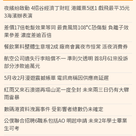
夜繽紛啟動 4招谷經濟丁財旺 港鐵票5送1 戲飛最平35元
3海濱辦表演
差價17倍乾髮效果等同 最貴風筒108°C恐傷髮 負離子效
果參差 濃度差逾百倍
餐飲業料整體生意增2成 廠商會冀夜市恒常 派夜消費券
航空公司遺失行李賠償不一 準則欠透明 首8月61宗投訴
部分涉款逾萬元
5月收2月漫遊震撼帳單 電訊商稱因供應商延遲
紅雨又來石澳道再塌山泥一度全封 未來兩三日仍有大驟
雨雷暴
數碼港資料洩漏事件 受影響者總數仍未確定
公僕聯合招聘6職系包括AO 明起申請 未來2年學士畢業
生可考