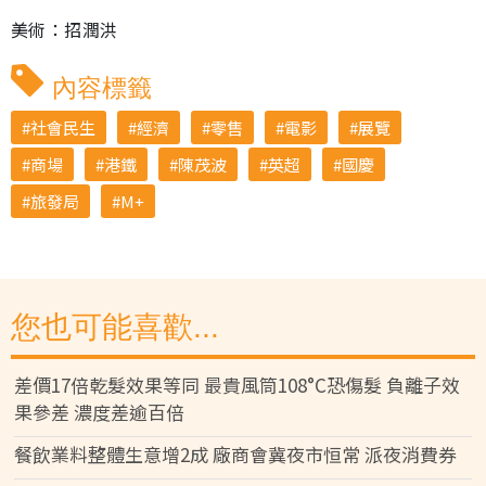
美術：招潤洪
內容標籤
社會民生
經濟
零售
電影
展覽
商場
港鐵
陳茂波
英超
國慶
旅發局
M+
您也可能喜歡...
差價17倍乾髮效果等同 最貴風筒108°C恐傷髮 負離子效
果參差 濃度差逾百倍
餐飲業料整體生意增2成 廠商會冀夜市恒常 派夜消費券