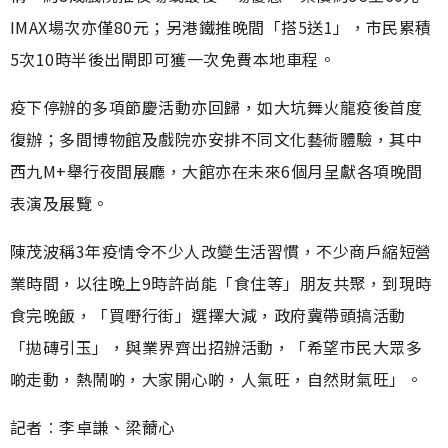
IMAX場次亦僅80元；另港鐵推晚間「搭5送1」，市民累積
5次10時半後出閘即可獲一次免費本地車程。
疫下停辦的多項節慶活動亦回歸，如大坑舞火龍疫後首度
復辦；多間博物館及戲院亦安排不同文化藝術體驗，其中
西九M+舉行夜間展廳，大館亦在未來6個月呈獻各項晚間
表演及展覽。
陳茂波稱3年疫情令不少人改變生活習慣，不少商戶縮短營
業時間，以往晚上9時許尚能「食住等」朋友共聚，到現時
食完晚飯，「買嘢行街」選擇大減，政府冀帶頭搞活動
「拋磚引玉」，與業界齊出招辦活動，「希望市民大眾多
啲走動，熱鬧啲，大家開心啲，人氣旺，自然財氣旺」。
記者︰李卓謙、梁薾心