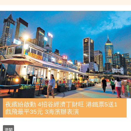
夜繽紛啟動 4招谷經濟丁財旺 港鐵票5送1
戲飛最平35元 3海濱辦表演
港聞