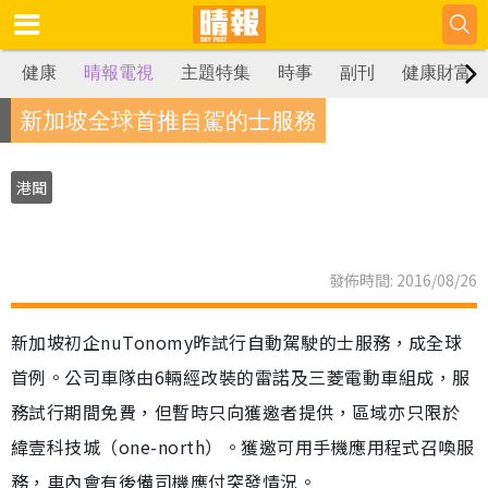
健康
晴報電視
主題特集
時事
副刊
健康財富
新加坡全球首推自駕的士服務
港聞
發佈時間: 2016/08/26
新加坡初企nuTonomy昨試行自動駕駛的士服務，成全球
首例。公司車隊由6輛經改裝的雷諾及三菱電動車組成，服
務試行期間免費，但暫時只向獲邀者提供，區域亦只限於
緯壹科技城（one-north）。獲邀可用手機應用程式召喚服
務，車內會有後備司機應付突發情況。