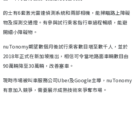
的士有6套激光雷達偵測系統和兩部相機，能掃瞄路上障礙
物及探測交通燈。有參與試行乘客指行車過程暢順，能避
開細小障礙物。
nuTonomy期望數個月後試行乘客數目增至數千人，並於
2018年正式在新加坡推出，相信可令當地路面車輛數目由
90萬輛降至30萬輛，改善塞車。
現時市場被叫車服務公司Uber及Google主導，nuTonomy
有意加入競爭，需要展示成熟技術來爭奪市場。