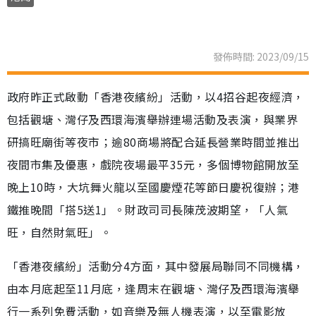
發佈時間: 2023/09/15
政府昨正式啟動「香港夜繽紛」活動，以4招谷起夜經濟，
包括觀塘、灣仔及西環海濱舉辦連場活動及表演，與業界
研搞旺廟街等夜市；逾80商場將配合延長營業時間並推出
夜間市集及優惠，戲院夜場最平35元，多個博物館開放至
晚上10時，大坑舞火龍以至國慶煙花等節日慶祝復辦；港
鐵推晚間「搭5送1」。財政司司長陳茂波期望，「人氣
旺，自然財氣旺」。
「香港夜繽紛」活動分4方面，其中發展局聯同不同機構，
由本月底起至11月底，逢周末在觀塘、灣仔及西環海濱舉
行一系列免費活動，如音樂及無人機表演，以至電影放