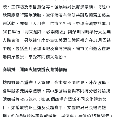
映、工作坊及零售攤位等。發展局局長甯漢豪稱，將趁中
秋國慶舉行頭炮活動，灣仔海濱有傷健共融及懷舊工藝主
題活動，亦有「大月亮」供市民打卡。中環海濱亦於本月
30日舉行「月來越好，歡樂灣區」與深圳同時舉行大型無
人機表演，另以往年度盛事如美酒佳餚巡禮亦在11月回歸
中環，包括全月全城酒吧及食肆推廣，讓市民和遊客在維
港兩岸夜景，享受不同精采活動。
商場播亞運舞火龍復辦夜遊博物館
坊間對是否重辦「大笪地」夜市有不同意見，陳茂波稱，
會舉辦多元娛樂體驗，其中旅發局會與不同持分者討論搞
活廟街等夜市氣氛；逾80個商場亦舉辦不同文化體育節
目，如播放杭州亞運及英超賽事，文體旅局局長楊潤雄
稱，約8成戲院推夜場或最後一場優惠，票價約35至60元，