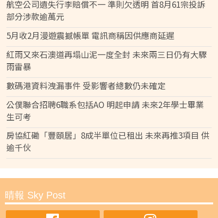
航空公司遺失行李賠償不一 準則欠透明 首8月61宗投訴
部分涉款逾萬元
5月收2月漫遊震撼帳單 電訊商稱因供應商延遲
紅雨又來石澳道再塌山泥一度全封 未來兩三日仍有大驟
雨雷暴
數碼港資料洩漏事件 受影響者總數仍未確定
公僕聯合招聘6職系包括AO 明起申請 未來2年學士畢業
生可考
房協紅磡「豐頤居」8成半單位已租出 未來再推3項目 供
逾千伙
晴報 Sky Post