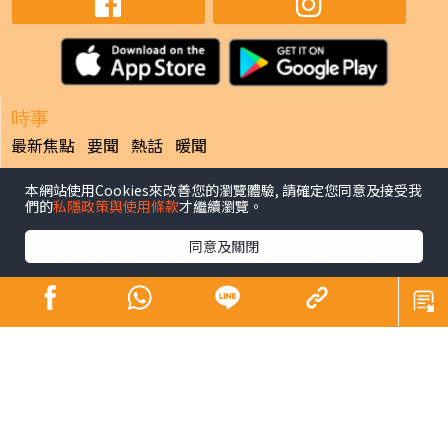
時事
最新焦點
要聞
熱話
暖聞
娛樂
本網站使用Cookies來改善您的瀏覽體驗, 請確定您同意及接受我
最新焦點
們的
私隱政策與使用條款
才繼續瀏覽。
健康
同意及關閉
最新焦點
飲食及運動
生活健康
中醫養生
腫瘤及癌症
心臟健康
腸胃保健
兒科百問
女性疾病
老人病
皮膚護理
更多專題
寵物
最新焦點
副刊
最新焦點