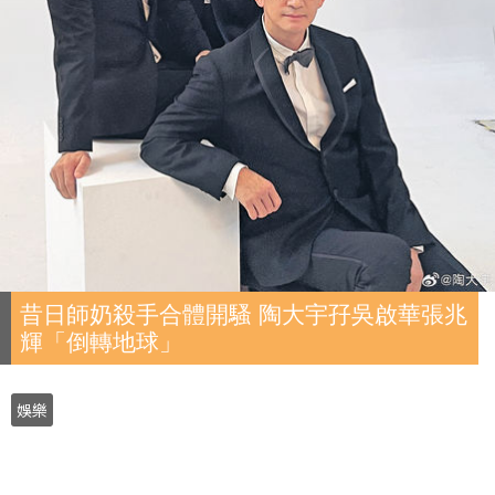
昔日師奶殺手合體開騷 陶大宇孖吳啟華張兆
輝「倒轉地球」
娛樂