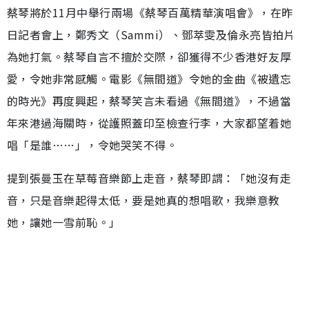
蔡琴將於11月中舉行兩場《蔡琴百萬精華演唱會》，在昨
日記者會上，鄭秀文（Sammi）、鄧萃雯及倫永亮皆拍片
為她打氣。蔡琴自言不擅於交際，卻獲得不少香港好友厚
愛，令她非常感觸。電影《無間道》令她的金曲《被遺忘
的時光》再度興起，蔡琴笑言未看過《無間道》，不過當
年來港過海關時，從護照蓋印至檢查行李，大家都望着她
唱「是誰……」，令她哭笑不得。
提到張曼玉在草莓音樂節上走音，蔡琴即謂：「她沒有走
音，只是音樂起得太低，要是她真的想唱歌，我樂意教
她，讓她一雪前恥。」