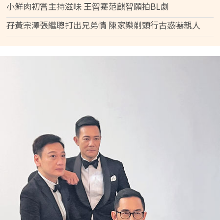
小鮮肉初嘗主持滋味 王智騫范麒智願拍BL劇
孖黃宗澤張繼聰打出兄弟情 陳家樂剃頭行古惑嚇親人