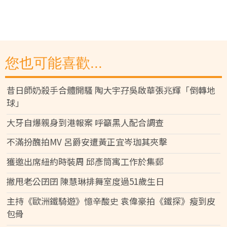
您也可能喜歡...
昔日師奶殺手合體開騷 陶大宇孖吳啟華張兆輝「倒轉地
球」
大牙自爆親身到港報案 呼籲黑人配合調查
不滿扮醜拍MV 呂爵安遭黃正宜岑珈其夾擊
獲邀出席紐約時裝周 邱彥筒寓工作於集郵
撇甩老公囝囝 陳慧琳排舞室度過51歲生日
主持《歐洲鐵騎遊》憶辛酸史 袁偉豪拍《鐵探》瘦到皮
包骨