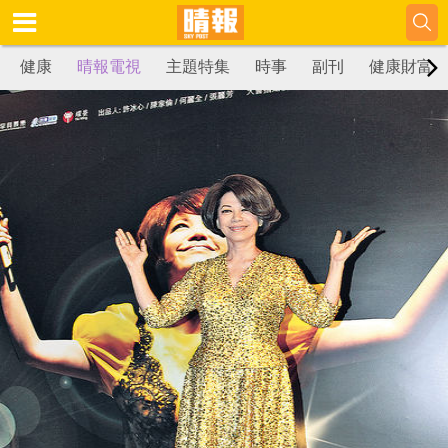
健康
晴報電視
主題特集
時事
副刊
健康財富