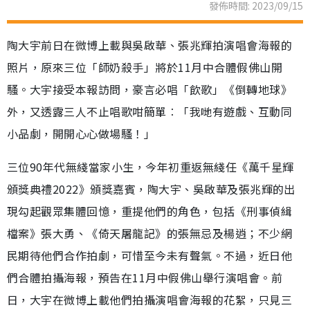
發佈時間: 2023/09/15
陶大宇前日在微博上載與吳啟華、張兆輝拍演唱會海報的
照片，原來三位「師奶殺手」將於11月中合體假佛山開
騷。大宇接受本報訪問，豪言必唱「飲歌」《倒轉地球》
外，又透露三人不止唱歌咁簡單︰「我哋有遊戲、互動同
小品劇，開開心心做場騷！」
三位90年代無綫當家小生，今年初重返無綫任《萬千星輝
頒獎典禮2022》頒獎嘉賓，陶大宇、吳啟華及張兆輝的出
現勾起觀眾集體回憶，重提他們的角色，包括《刑事偵緝
檔案》張大勇、《倚天屠龍記》的張無忌及楊逍；不少網
民期待他們合作拍劇，可惜至今未有聲氣。不過，近日他
們合體拍攝海報，預告在11月中假佛山舉行演唱會。前
日，大宇在微博上載他們拍攝演唱會海報的花絮，只見三