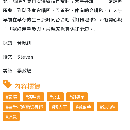
兒，屆時可會再次演繹這首金曲？大宇笑說︰「一定走唔
甩啦，到時我哋會唱四、五首歌，仲有啲合唱歌。」大宇
早前在華仔的生日派對同台合唱《倒轉地球》，他開心說
︰「我好榮幸參與，當時感覺真係好夢幻。」
採訪︰黃曉妍
撰文︰Steven
美術︰梁政敏
內容標籤
表演
演唱會
佛山
劉德華
萬千星輝頒獎典禮
陶大宇
吳啟華
張兆輝
演員