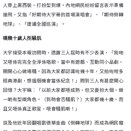
人穿上黑西裝，打扮型到爆。內地網民紛紛留言表示準備
搶飛，又指「好期待大宇哥的首場演唱會」、「期待倒轉
地球」、「建議全國巡演」。
嘆幾十歲人拒騷肌
大宇接受本報訪問時，透露三人屆時有不少表演，「我哋
又唔係完完全全淨係唱歌，當中有遊戲、互動同小品劇，
開開心心做場騷。因為大家都認識咗幾十年，又拍咗咁多
經典港劇，想搵個機會當係紀念！」問到三人有甚麼開心
回憶？大宇稱︰「以前大家都唔成熟，但又要扮大個，做
一啲有型嘅角色。（到時會否騷肌？）大家都幾十歲，而
且又唔係真正歌星，唔會騷肌喇！」
談及他近年因翻唱劉德華金曲《倒轉地球》而成為網民寵