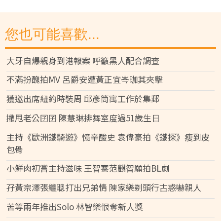
您也可能喜歡...
大牙自爆親身到港報案 呼籲黑人配合調查
不滿扮醜拍MV 呂爵安遭黃正宜岑珈其夾擊
獲邀出席紐約時裝周 邱彥筒寓工作於集郵
撇甩老公囝囝 陳慧琳排舞室度過51歲生日
主持《歐洲鐵騎遊》憶辛酸史 袁偉豪拍《鐵探》瘦到皮
包骨
小鮮肉初嘗主持滋味 王智騫范麒智願拍BL劇
孖黃宗澤張繼聰打出兄弟情 陳家樂剃頭行古惑嚇親人
苦等兩年推出Solo 林智樂恨奪新人獎