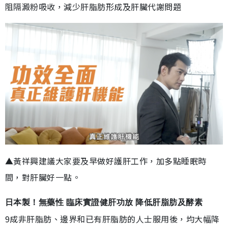
阻隔澱粉吸收，減少肝脂肪形成及肝臟代謝問題
▲黃祥興建議大家要及早做好護肝工作，加多點睡眠時
間，對肝臟好一點。
日本製！無藥性 臨床實證健肝功放 降低肝脂肪及酵素
9成非肝脂肪、邊界和已有肝脂肪的人士服用後，均大幅降