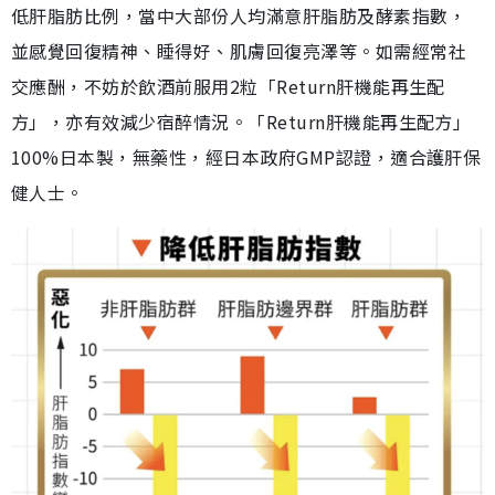
低肝脂肪比例，當中大部份人均滿意肝脂肪及酵素指數，
並感覺回復精神、睡得好、肌膚回復亮澤等。如需經常社
交應酬，不妨於飲酒前服用2粒「Return肝機能再生配
方」，亦有效減少宿醉情況。「Return肝機能再生配方」
100%日本製，無藥性，經日本政府GMP認證，適合護肝保
健人士。