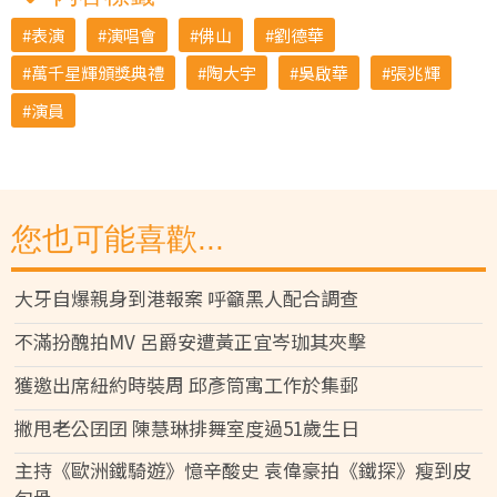
表演
演唱會
佛山
劉德華
萬千星輝頒獎典禮
陶大宇
吳啟華
張兆輝
演員
您也可能喜歡...
大牙自爆親身到港報案 呼籲黑人配合調查
不滿扮醜拍MV 呂爵安遭黃正宜岑珈其夾擊
獲邀出席紐約時裝周 邱彥筒寓工作於集郵
撇甩老公囝囝 陳慧琳排舞室度過51歲生日
主持《歐洲鐵騎遊》憶辛酸史 袁偉豪拍《鐵探》瘦到皮