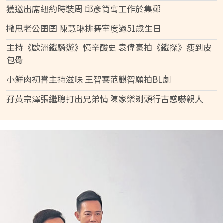
獲邀出席紐約時裝周 邱彥筒寓工作於集郵
撇甩老公囝囝 陳慧琳排舞室度過51歲生日
主持《歐洲鐵騎遊》憶辛酸史 袁偉豪拍《鐵探》瘦到皮
包骨
小鮮肉初嘗主持滋味 王智騫范麒智願拍BL劇
孖黃宗澤張繼聰打出兄弟情 陳家樂剃頭行古惑嚇親人