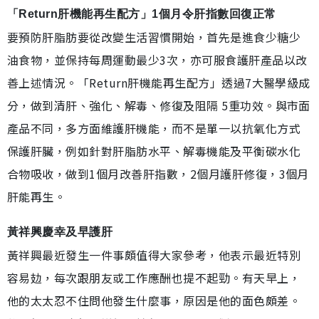
「Return肝機能再生配方」1個月令肝指數回復正常
要預防肝脂肪要從改變生活習慣開始，首先是進食少糖少
油食物，並保持每周運動最少3次，亦可服食護肝產品以改
善上述情況。「Return肝機能再生配方」透過7大醫學級成
分，做到清肝、強化、解毒、修復及阻隔 5重功效。與市面
產品不同，多方面維護肝機能，而不是單一以抗氧化方式
保護肝臟，例如針對肝脂肪水平、解毒機能及平衡碳水化
合物吸收，做到1個月改善肝指數，2個月護肝修復，3個月
肝能再生。
黃祥興慶幸及早護肝
黃祥興最近發生一件事頗值得大家參考，他表示最近特別
容易攰，每次跟朋友或工作應酬也提不起勁。有天早上，
他的太太忍不住問他發生什麼事，原因是他的面色頗差。