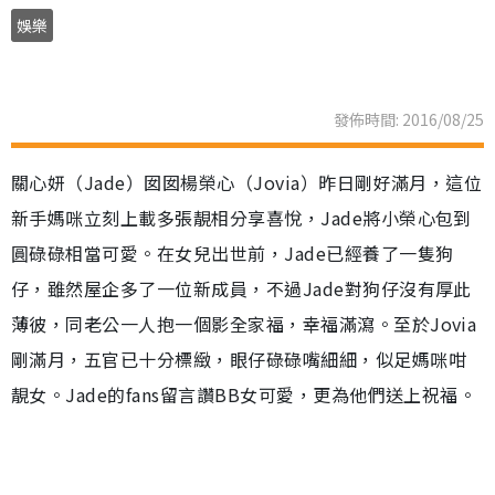
娛樂
發佈時間: 2016/08/25
關心妍（Jade）囡囡楊榮心（Jovia）昨日剛好滿月，這位
新手媽咪立刻上載多張靚相分享喜悅，Jade將小榮心包到
圓碌碌相當可愛。在女兒出世前，Jade已經養了一隻狗
仔，雖然屋企多了一位新成員，不過Jade對狗仔沒有厚此
薄彼，同老公一人抱一個影全家福，幸福滿瀉。至於Jovia
剛滿月，五官已十分標緻，眼仔碌碌嘴細細，似足媽咪咁
靚女。Jade的fans留言讚BB女可愛，更為他們送上祝福。