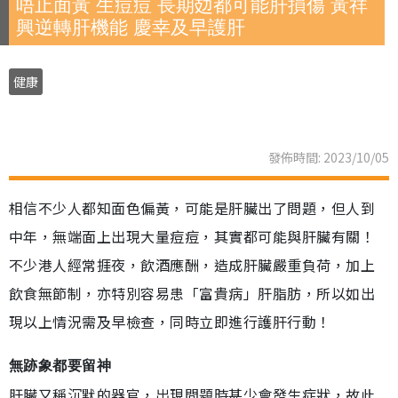
唔止面黃 生痘痘 長期攰都可能肝損傷 黃祥
興逆轉肝機能 慶幸及早護肝
健康
發佈時間: 2023/10/05
相信不少人都知面色偏黃，可能是肝臟出了問題，但人到
中年，無端面上出現大量痘痘，其實都可能與肝臟有關！
不少港人經常捱夜，飲酒應酬，造成肝臟嚴重負荷，加上
飲食無節制，亦特別容易患「富貴病」肝脂肪，所以如出
現以上情況需及早檢查，同時立即進行護肝行動！
無跡象都要留神
肝臟又稱沉默的器官，出現問題時甚少會發生症狀，故此