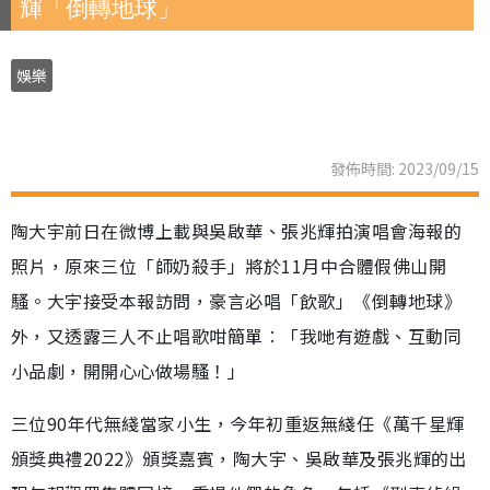
輝「倒轉地球」
娛樂
發佈時間: 2023/09/15
陶大宇前日在微博上載與吳啟華、張兆輝拍演唱會海報的
照片，原來三位「師奶殺手」將於11月中合體假佛山開
騷。大宇接受本報訪問，豪言必唱「飲歌」《倒轉地球》
外，又透露三人不止唱歌咁簡單︰「我哋有遊戲、互動同
小品劇，開開心心做場騷！」
三位90年代無綫當家小生，今年初重返無綫任《萬千星輝
頒獎典禮2022》頒獎嘉賓，陶大宇、吳啟華及張兆輝的出