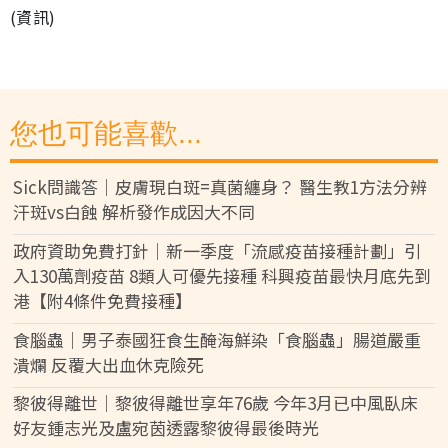
(資訊)
您也可能喜歡...
Sick問識答｜皮膚現白斑=真菌纏身？ 醫生教1方法分辨
汗斑vs白蝕 解析發作成因大不同
政府資助免費打針｜新一季度「流感疫苗接種計劃」引
入130萬劑疫苗 8類人可優先接種 科興疫苗最快月底先到
港【附4條件免費接種】
食腦蟲｜男子泰國狂食生醃海鮮染「食腦蟲」腸道嚴重
潰爛 反覆大出血休克險死
黎彼得離世｜黎彼得離世享年76歲 今年3月已中風臥床
好友鍾志光及盧宛茵透露黎彼得最後時光