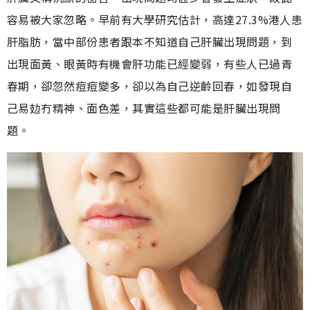
容易被大家忽略。早前有大學研究估計，高達27.3%港人患
肝脂肪，當中部份患者跟本不知道自己肝臟出現問題，到
出現面黃、眼黃時有機會肝功能已經變弱，有些人已過青
春期，卻忽然痘痘變多，卻以為自己逆齡回春，如發現自
己易攰冇精神、面色差，其實這些都可能是肝臟出現問
題。