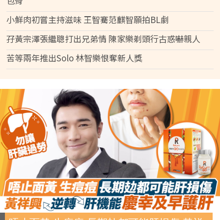
包骨
小鮮肉初嘗主持滋味 王智騫范麒智願拍BL劇
孖黃宗澤張繼聰打出兄弟情 陳家樂剃頭行古惑嚇親人
苦等兩年推出Solo 林智樂恨奪新人獎