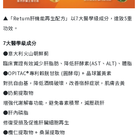
▲「Return肝機能再生配方」以7大醫學級成分，達致5重
功效。
7大醫學級成分
●意大利火山朝鮮薊
臨床實證有效減少肝脂肪、降低肝酵素(AST、ALT)、體脂
●OPITAC®專利穀胱甘肽 (圓酵母) + 晶球薑黃素
對抗自由基，降低酒精破壞，改善宿醉症狀，肌膚去黃
●奶薊提取物
增強代謝解毒功能，避免毒素積聚，減壓疏肝
●肝內磷脂
修復受損及促進肝臟細胞再生
●欖仁提取物 + 桑葉提取物