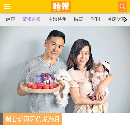
健康
晴報電視
主題特集
時事
副刊
健康財富
關心妍囡囡萌爆滿月