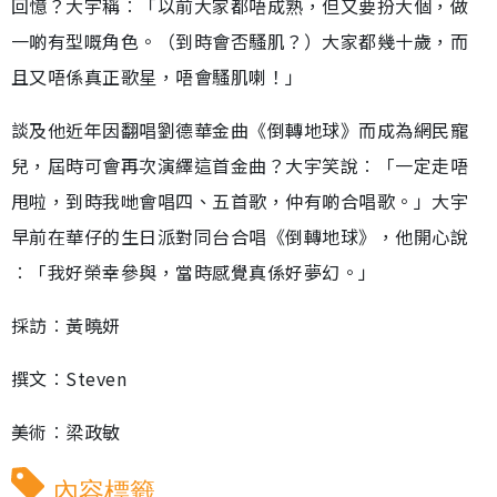
回憶？大宇稱︰「以前大家都唔成熟，但又要扮大個，做
一啲有型嘅角色。（到時會否騷肌？）大家都幾十歲，而
且又唔係真正歌星，唔會騷肌喇！」
談及他近年因翻唱劉德華金曲《倒轉地球》而成為網民寵
兒，屆時可會再次演繹這首金曲？大宇笑說︰「一定走唔
甩啦，到時我哋會唱四、五首歌，仲有啲合唱歌。」大宇
早前在華仔的生日派對同台合唱《倒轉地球》，他開心說
︰「我好榮幸參與，當時感覺真係好夢幻。」
採訪︰黃曉妍
撰文︰Steven
美術︰梁政敏
內容標籤