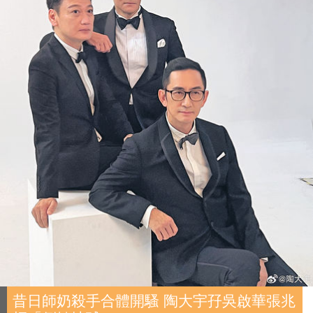
昔日師奶殺手合體開騷 陶大宇孖吳啟華張兆