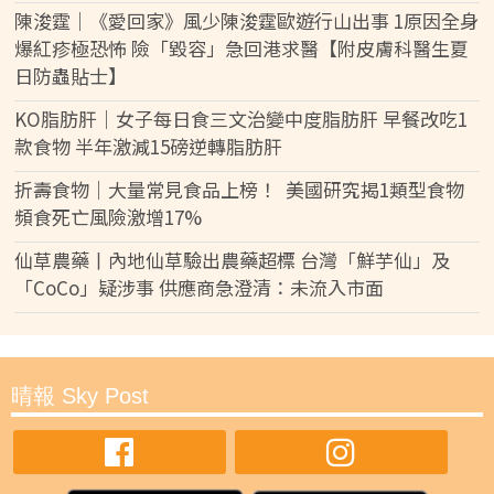
陳浚霆｜《愛回家》風少陳浚霆歐遊行山出事 1原因全身
爆紅疹極恐怖 險「毀容」急回港求醫【附皮膚科醫生夏
日防蟲貼士】
KO脂肪肝｜女子每日食三文治變中度脂肪肝 早餐改吃1
款食物 半年激減15磅逆轉脂肪肝
折壽食物｜大量常見食品上榜！ 美國研究揭1類型食物
頻食死亡風險激增17%
仙草農藥丨內地仙草驗出農藥超標 台灣「鮮芋仙」及
「CoCo」疑涉事 供應商急澄清：未流入市面
晴報 Sky Post