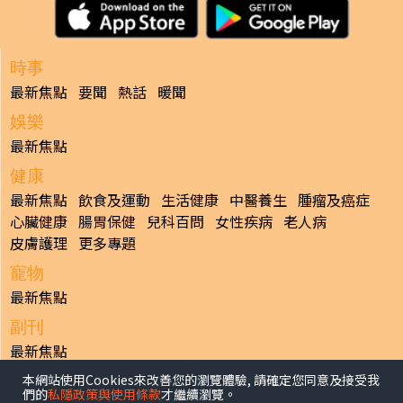
時事
最新焦點
要聞
熱話
暖聞
娛樂
最新焦點
健康
最新焦點
飲食及運動
生活健康
中醫養生
腫瘤及癌症
心臟健康
腸胃保健
兒科百問
女性疾病
老人病
皮膚護理
更多專題
寵物
最新焦點
副刊
最新焦點
本網站使用Cookies來改善您的瀏覽體驗, 請確定您同意及接受我
日報
們的
私隱政策與使用條款
才繼續瀏覽。