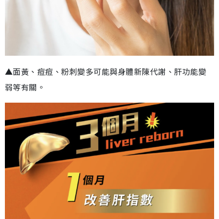
▲面黃、痘痘、粉刺變多可能與身體新陳代謝、肝功能變
弱等有關。