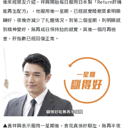
後來經朋友介紹，祥興開始每日服用日本製「Return肝機
能再生配方」，他服用後一星期，已經感覺睡眠質素明顯
轉好，夜晚亦減少了扎醒情況。到第二個星期，則明顯感
到精神變好，無再成日保持攰的感覺。其後一個月再檢
查，肝指數已經回復正常。
▲黃祥興表示服用一星期後，食完真係好瞓左，無再半夜