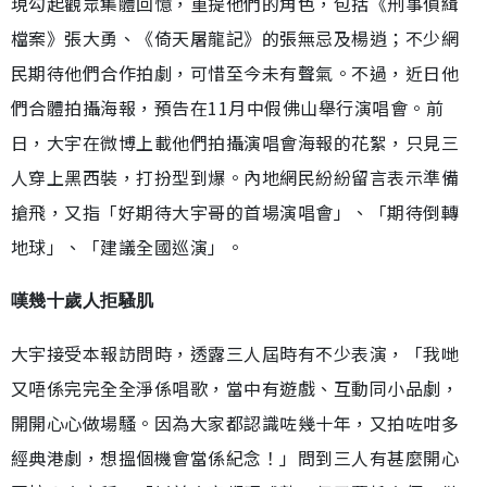
現勾起觀眾集體回憶，重提他們的角色，包括《刑事偵緝
檔案》張大勇、《倚天屠龍記》的張無忌及楊逍；不少網
民期待他們合作拍劇，可惜至今未有聲氣。不過，近日他
們合體拍攝海報，預告在11月中假佛山舉行演唱會。前
日，大宇在微博上載他們拍攝演唱會海報的花絮，只見三
人穿上黑西裝，打扮型到爆。內地網民紛紛留言表示準備
搶飛，又指「好期待大宇哥的首場演唱會」、「期待倒轉
地球」、「建議全國巡演」。
嘆幾十歲人拒騷肌
大宇接受本報訪問時，透露三人屆時有不少表演，「我哋
又唔係完完全全淨係唱歌，當中有遊戲、互動同小品劇，
開開心心做場騷。因為大家都認識咗幾十年，又拍咗咁多
經典港劇，想搵個機會當係紀念！」問到三人有甚麼開心