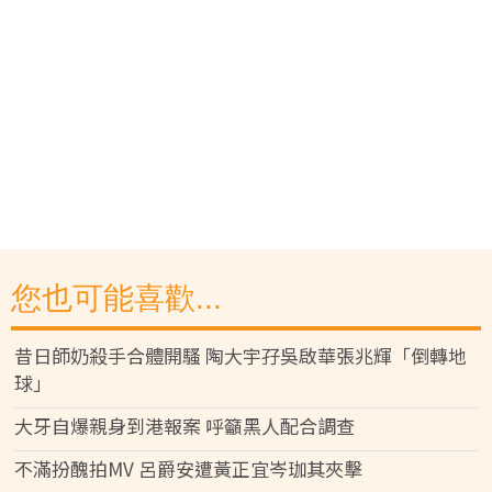
您也可能喜歡...
昔日師奶殺手合體開騷 陶大宇孖吳啟華張兆輝「倒轉地
球」
大牙自爆親身到港報案 呼籲黑人配合調查
不滿扮醜拍MV 呂爵安遭黃正宜岑珈其夾擊