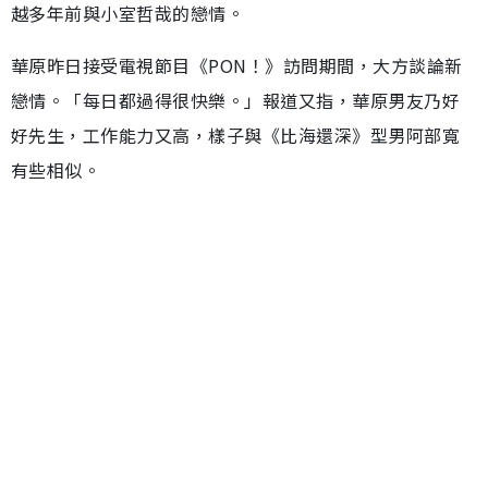
越多年前與小室哲哉的戀情。
華原昨日接受電視節目《PON！》訪問期間，大方談論新
戀情。「每日都過得很快樂。」報道又指，華原男友乃好
好先生，工作能力又高，樣子與《比海還深》型男阿部寬
有些相似。