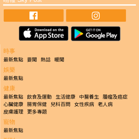
時事
最新焦點
要聞
熱話
暖聞
娛樂
最新焦點
健康
最新焦點
飲食及運動
生活健康
中醫養生
腫瘤及癌症
心臟健康
腸胃保健
兒科百問
女性疾病
老人病
皮膚護理
更多專題
寵物
最新焦點