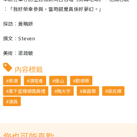
︰「我好榮幸參與，當時感覺真係好夢幻。」
採訪︰黃曉妍
撰文︰Steven
美術︰梁政敏
內容標籤
表演
演唱會
佛山
劉德華
萬千星輝頒獎典禮
陶大宇
吳啟華
張兆輝
演員
您也可能喜歡...