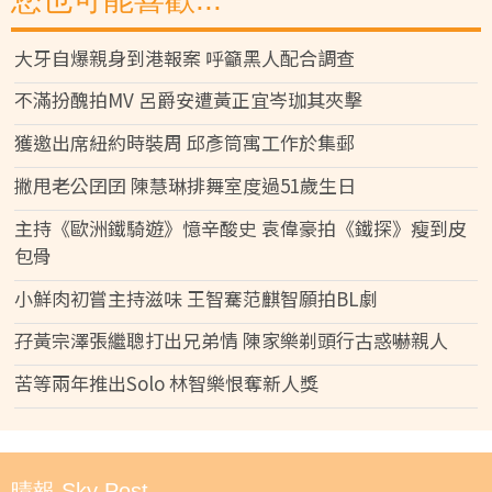
大牙自爆親身到港報案 呼籲黑人配合調查
不滿扮醜拍MV 呂爵安遭黃正宜岑珈其夾擊
獲邀出席紐約時裝周 邱彥筒寓工作於集郵
撇甩老公囝囝 陳慧琳排舞室度過51歲生日
主持《歐洲鐵騎遊》憶辛酸史 袁偉豪拍《鐵探》瘦到皮
包骨
小鮮肉初嘗主持滋味 王智騫范麒智願拍BL劇
孖黃宗澤張繼聰打出兄弟情 陳家樂剃頭行古惑嚇親人
苦等兩年推出Solo 林智樂恨奪新人獎
晴報 Sky Post