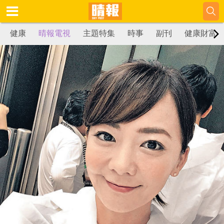
健康
晴報電視
主題特集
時事
副刊
健康財富