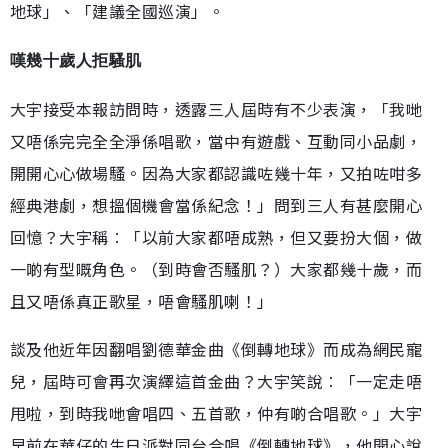
地球」、「建議全國巡演」。
嘆幾十歲人拒騷肌
大宇接受本報訪問時，透露三人屆時有不少表演，「我哋
又唔係完完全全淨係唱歌，當中有遊戲、互動同小品劇，
開開心心做場騷。因為大家都認識咗幾十年，又拍咗咁多
經典港劇，想搵個機會當係紀念！」問到三人有甚麼開心
回憶？大宇稱︰「以前大家都唔成熟，但又要扮大個，做
一啲有型嘅角色。（到時會否騷肌？）大家都幾十歲，而
且又唔係真正歌星，唔會騷肌喇！」
談及他近年因翻唱劉德華金曲《倒轉地球》而成為網民寵
兒，屆時可會再次演繹這首金曲？大宇笑說︰「一定走唔
甩啦，到時我哋會唱四、五首歌，仲有啲合唱歌。」大宇
早前在華仔的生日派對同台合唱《倒轉地球》，他開心說