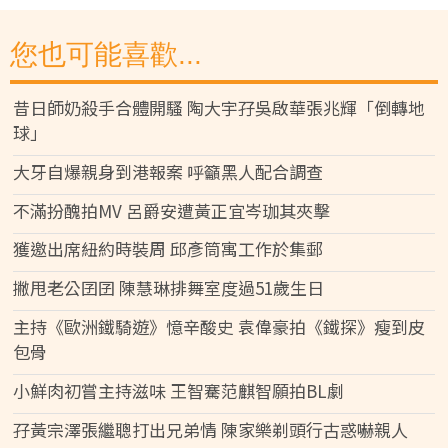
您也可能喜歡...
昔日師奶殺手合體開騷 陶大宇孖吳啟華張兆輝「倒轉地
球」
大牙自爆親身到港報案 呼籲黑人配合調查
不滿扮醜拍MV 呂爵安遭黃正宜岑珈其夾擊
獲邀出席紐約時裝周 邱彥筒寓工作於集郵
撇甩老公囝囝 陳慧琳排舞室度過51歲生日
主持《歐洲鐵騎遊》憶辛酸史 袁偉豪拍《鐵探》瘦到皮
包骨
小鮮肉初嘗主持滋味 王智騫范麒智願拍BL劇
孖黃宗澤張繼聰打出兄弟情 陳家樂剃頭行古惑嚇親人