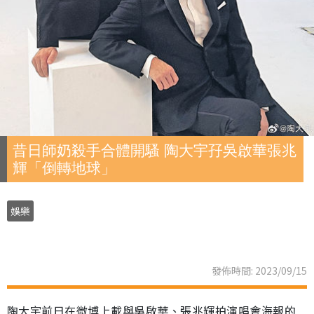
昔日師奶殺手合體開騷 陶大宇孖吳啟華張兆
輝「倒轉地球」
娛樂
發佈時間: 2023/09/15
陶大宇前日在微博上載與吳啟華、張兆輝拍演唱會海報的