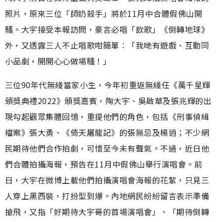
照片，原來三位「師奶殺手」將於11月中合體假佛山開
騷。大宇接受本報訪問，豪言必唱「飲歌」《倒轉地球》
外，又透露三人不止唱歌咁簡單︰「我哋有遊戲、互動同
小品劇，開開心心做場騷！」
三位90年代無綫當家小生，今年初重返無綫任《萬千星輝
頒獎典禮2022》頒獎嘉賓，陶大宇、吳啟華及張兆輝的出
現勾起觀眾集體回憶，重提他們的角色，包括《刑事偵緝
檔案》張大勇、《倚天屠龍記》的張無忌及楊逍；不少網
民期待他們合作拍劇，可惜至今未有聲氣。不過，近日他
們合體拍攝海報，預告在11月中假佛山舉行演唱會。前
日，大宇在微博上載他們拍攝演唱會海報的花絮，只見三
人穿上黑西裝，打扮型到爆。內地網民紛紛留言表示準備
搶飛，又指「好期待大宇哥的首場演唱會」、「期待倒轉