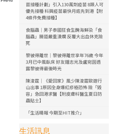
苗接種計劃」引入130萬劑疫苗 8類人可
優先接種 科興疫苗最快月底先到港【附
4條件免費接種】
食腦蟲｜男子泰國狂食生醃海鮮染「食
腦蟲」腸道嚴重潰爛 反覆大出血休克險
死
黎彼得離世｜黎彼得離世享年76歲 今年
3月已中風臥床 好友鍾志光及盧宛茵透
露黎彼得最後時光
陳浚霆｜《愛回家》風少陳浚霆歐遊行
山出事 1原因全身爆紅疹極恐怖 險「毀
容」急回港求醫【附皮膚科醫生夏日防
蟲貼士】
「生活晴報 今期至HIT推介」
生活訊息