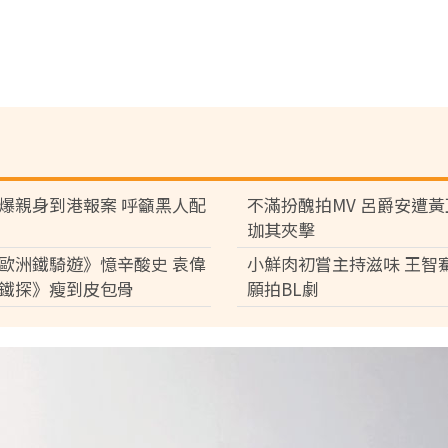
爆親身到港報案 呼籲黑人配
不滿扮醜拍MV 呂爵安遭
珈其夾擊
歐洲鐵騎遊》憶辛酸史 袁偉
小鮮肉初嘗主持滋味 王智
鐵探》瘦到皮包骨
願拍BL劇