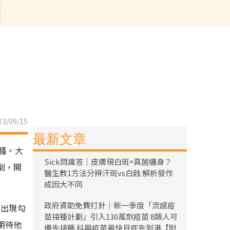
3/09/15
最新文章
騷。大
Sick問識答｜皮膚現白斑=真菌纏身？
劇，開
醫生教1方法分辨汗斑vs白蝕 解析發作
成因大不同
政府資助免費打針｜新一季度「流感疫
的出現勾
苗接種計劃」引入130萬劑疫苗 8類人可
期待他
優先接種 科興疫苗最快月底先到港【附