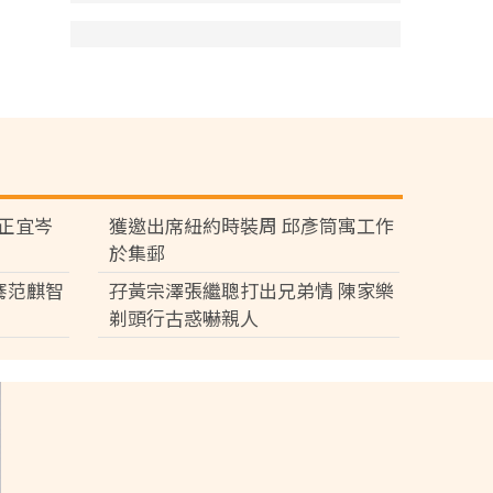
黃正宜岑
獲邀出席紐約時裝周 邱彥筒寓工作
於集郵
騫范麒智
孖黃宗澤張繼聰打出兄弟情 陳家樂
剃頭行古惑嚇親人