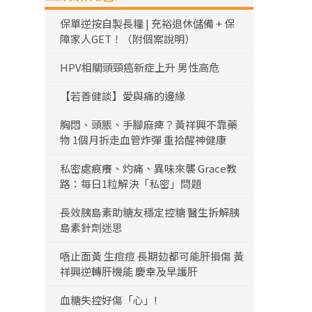
保單逆按自製長糧 | 充裕退休儲備 + 保
障家人GET！（附個案說明）
HPV相關頭頸癌新症上升 男性高危
【若善健談】愛與痛的邊緣
胸悶、頭脹、手腳麻痺？黃祥興不靠藥
物 1個月拆走血管炸彈 重拾醒神健康
私密處痕癢、灼痛、異味來襲 Grace教
路：每日1粒解決「私密」問題
長效胰島素助糖友穩定控糖 醫生拆解胰
島素針劑迷思
唔止面黃 生痘痘 長期攰都可能肝損傷 黃
祥興逆轉肝機能 慶幸及早護肝
血糖失控好傷「心」!