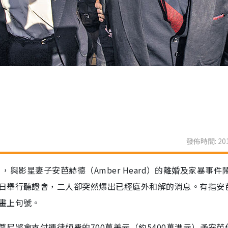
發佈時間: 201
p），與影星妻子安芭赫德（Amber Heard）的離婚及家暴事件
日舉行聽證會，二人卻突然爆出已經庭外和解的消息。有指安
畫上句號。
尼將會支付連律師費的700萬美元（約5400萬港元）予安芭