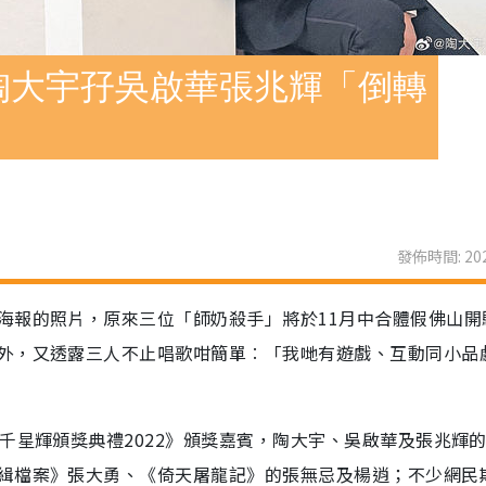
陶大宇孖吳啟華張兆輝「倒轉
發佈時間: 202
海報的照片，原來三位「師奶殺手」將於11月中合體假佛山開
外，又透露三人不止唱歌咁簡單︰「我哋有遊戲、互動同小品
千星輝頒獎典禮2022》頒獎嘉賓，陶大宇、吳啟華及張兆輝
緝檔案》張大勇、《倚天屠龍記》的張無忌及楊逍；不少網民