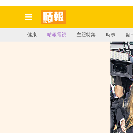
健康
晴報電視
主題特集
時事
副