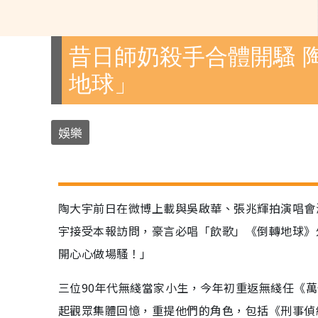
昔日師奶殺手合體開騷 
地球」
娛樂
陶大宇前日在微博上載與吳啟華、張兆輝拍演唱會
宇接受本報訪問，豪言必唱「飲歌」《倒轉地球》
開心心做場騷！」
三位90年代無綫當家小生，今年初重返無綫任《萬
起觀眾集體回憶，重提他們的角色，包括《刑事偵