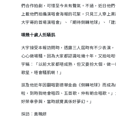
們合作拍劇，可惜至今未有聲氣。不過，近日他們
上載他們拍攝演唱會海報的花絮，只見三人穿上黑
大宇哥的首場演唱會」、「期待倒轉地球」、「建
嘆幾十歲人拒騷肌
大宇接受本報訪問時，透露三人屆時有不少表演，
心心做場騷。因為大家都認識咗幾十年，又拍咗咁
宇稱︰「以前大家都唔成熟，但又要扮大個，做一
歌星，唔會騷肌喇！」
談及他近年因翻唱劉德華金曲《倒轉地球》而成為
啦，到時我哋會唱四、五首歌，仲有啲合唱歌。」
好榮幸參與，當時感覺真係好夢幻。」
採訪︰黃曉妍