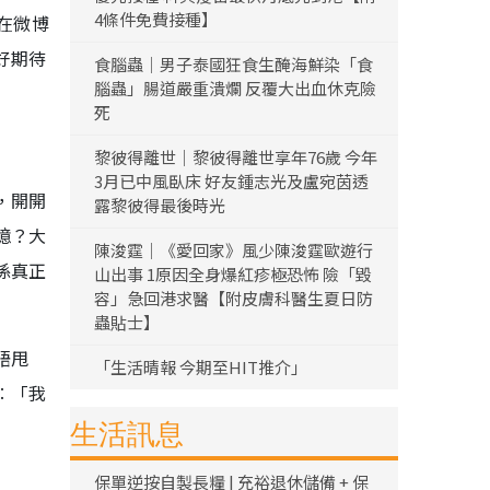
4條件免費接種】
在微博
好期待
食腦蟲｜男子泰國狂食生醃海鮮染「食
腦蟲」腸道嚴重潰爛 反覆大出血休克險
死
黎彼得離世｜黎彼得離世享年76歲 今年
3月已中風臥床 好友鍾志光及盧宛茵透
，開開
露黎彼得最後時光
憶？大
陳浚霆｜《愛回家》風少陳浚霆歐遊行
係真正
山出事 1原因全身爆紅疹極恐怖 險「毀
容」急回港求醫【附皮膚科醫生夏日防
蟲貼士】
唔甩
「生活晴報 今期至HIT推介」
︰「我
生活訊息
保單逆按自製長糧 | 充裕退休儲備 + 保