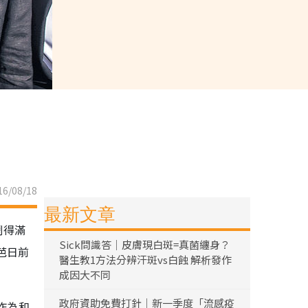
6/08/18
最新文章
鬧得滿
Sick問識答｜皮膚現白斑=真菌纏身？
芭日前
醫生教1方法分辨汗斑vs白蝕 解析發作
成因大不同
政府資助免費打針｜新一季度「流感疫
作為和