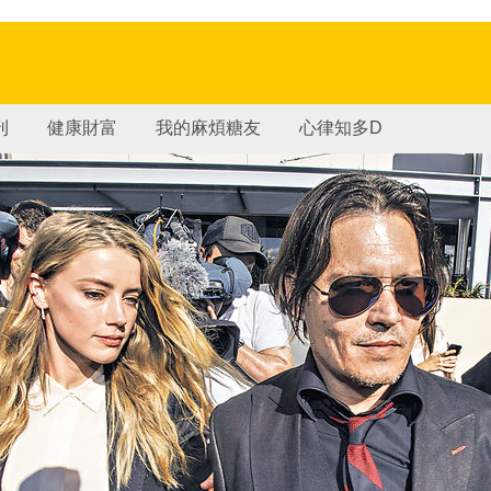
刊
健康財富
我的麻煩糖友
心律知多D