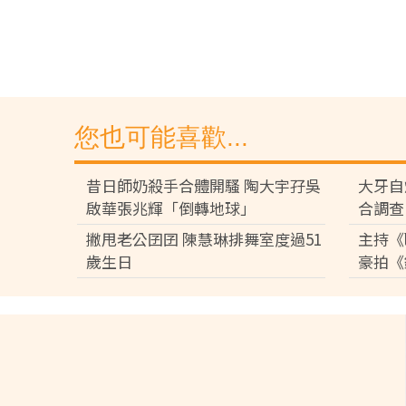
您也可能喜歡...
昔日師奶殺手合體開騷 陶大宇孖吳
大牙自
啟華張兆輝「倒轉地球」
合調查
撇甩老公囝囝 陳慧琳排舞室度過51
主持《
歲生日
豪拍《