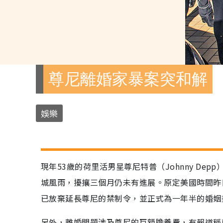
尊尼離婚家暴案突和解
娛樂
現年53歲的荷里活男星尊尼特普（Johnny Dep
城風雨，擾攘三個月仍未有進展。原定美國時間昨
已放棄延長尊尼的禁制令，並正式為一年半的婚姻
另外，離婚問題涉及尊尼的巨額贍養費，有報道稱尊