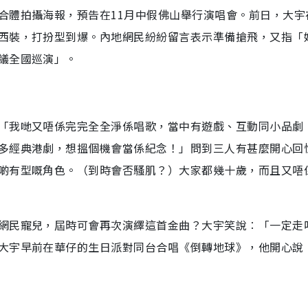
合體拍攝海報，預告在11月中假佛山舉行演唱會。前日，大宇
西裝，打扮型到爆。內地網民紛紛留言表示準備搶飛，又指「
議全國巡演」。
「我哋又唔係完完全全淨係唱歌，當中有遊戲、互動同小品劇
多經典港劇，想搵個機會當係紀念！」問到三人有甚麼開心回
啲有型嘅角色。（到時會否騷肌？）大家都幾十歲，而且又唔
網民寵兒，屆時可會再次演繹這首金曲？大宇笑說︰「一定走
大宇早前在華仔的生日派對同台合唱《倒轉地球》，他開心說