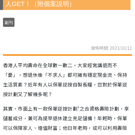
人GET！（附個案說明）
副刊
發佈時間: 2023/10/11
香港人平均壽命在全球數一數二，大家經常講退而不
「憂」，想退休後「不求人」都可擁有穩定現金流、保持
生活質素？近年有人以保單逆按自製長糧，您對於保單逆
按計劃又了解幾多呢？
其實，市面上有一款保單逆按計劃¹之合資格壽險計劃，享
儲蓄成分，兼可為提早退休建立充足儲備！年輕時，保單
可以保障家人、增值財富；他日年老時，或可以利用壽險