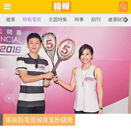
健康
晴報電視
主題特集
時事
副刊
健康財富
張振朗電視城撞鬼扮瞓覺