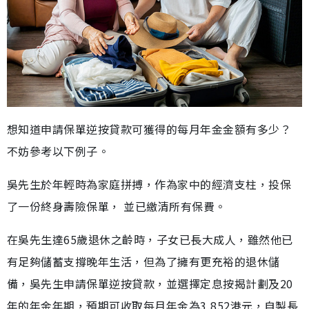
想知道申請保單逆按貸款可獲得的每月年金金額有多少？
不妨參考以下例子。
吳先生於年輕時為家庭拼搏，作為家中的經濟支柱，投保
了一份終身壽險保單， 並已繳清所有保費。
在吳先生達65歲退休之齡時，子女已長大成人，雖然他已
有足夠儲蓄支撐晚年生活，但為了擁有更充裕的退休儲
備，吳先生申請保單逆按貸款，並選擇定息按揭計劃及20
年的年金年期，預期可收取每月年金為3,852港元，自製長