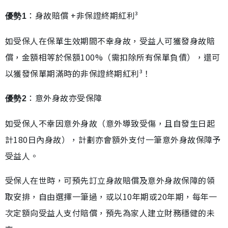
：身故賠償 +非保證終期紅利³
優勢1
如受保人在保單生效期間不幸身故，受益人可獲發身故賠
償，金額相等於保額100%（需扣除所有保單負債），還可
以獲發保單期滿時的非保證終期紅利³！
：意外身故亦受保障
優勢2
如受保人不幸因意外身故（意外導致受傷，且自發生日起
計180日內身故），計劃亦會額外支付一筆意外身故保障予
受益人。
受保人在世時，可預先訂立身故賠償及意外身故保障的領
取安排，自由選擇一筆過，或以10年期或20年期，每年一
次定額向受益人支付賠償，預先為家人建立財務穩健的未