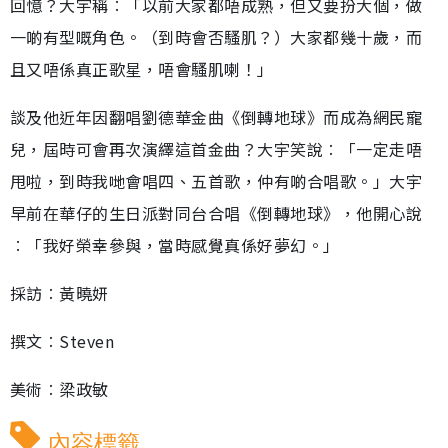
回憶？大宇稱︰「以前大家都唔成熟，但又要扮大個，做
一啲有型嘅角色。（到時會否騷肌？）大家都幾十歲，而
且又唔係真正歌星，唔會騷肌喇！」
談及他近年因翻唱劉德華金曲《倒轉地球》而成為網民寵
兒，屆時可會再次演繹這首金曲？大宇笑說︰「一定走唔
甩啦，到時我哋會唱四、五首歌，仲有啲合唱歌。」大宇
早前在華仔的生日派對同台合唱《倒轉地球》，他開心說
︰「我好榮幸參與，當時感覺真係好夢幻。」
採訪︰黃曉妍
撰文︰Steven
美術︰梁政敏
內容標籤