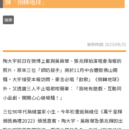
輝「倒轉地球」
娛樂
發佈時間: 2023/09/15
陶大宇前日在微博上載與吳啟華、張兆輝拍演唱會海報的
照片，原來三位「師奶殺手」將於11月中合體假佛山開
騷。大宇接受本報訪問，豪言必唱「飲歌」《倒轉地球》
外，又透露三人不止唱歌咁簡單︰「我哋有遊戲、互動同
小品劇，開開心心做場騷！」
三位90年代無綫當家小生，今年初重返無綫任《萬千星輝
頒獎典禮2022》頒獎嘉賓，陶大宇、吳啟華及張兆輝的出