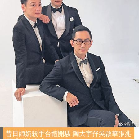
昔日師奶殺手合體開騷 陶大宇孖吳啟華張兆