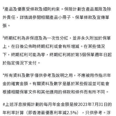
²產品及優惠受條款及細則約束。保險計劃含產品風險及除
外責任，詳情請參閱相關產品小冊子、保單條款及宣傳單
張。
³終期紅利為非保證及為一次性分紅，並非永久附加於保單
上，在日後公佈時終期紅利或會有所增減。在某些情況
下，終期紅利可能為零，終期紅利將於第5個保單週年日起
於指定情況下支付。
*所有資料及數字僅供參考及說明之用，不應被用作指示年
金的確實金額。有關資料及數字是基於某些假設並可能會
根據相關保單文件和其他適用的條款和條件而有所不同。
#上述浮息按揭計劃的每月年金金額是按2023年7月31日的
年利率計算（即香港最優惠利率減2.5%），只供參考。浮