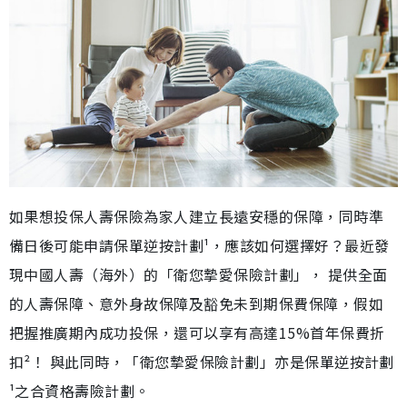
如果想投保人壽保險為家人建立長遠安穩的保障，同時準
備日後可能申請保單逆按計劃¹，應該如何選擇好？最近發
現中國人壽（海外）的「衛您摯愛保險計劃」， 提供全面
的人壽保障、意外身故保障及豁免未到期保費保障，假如
把握推廣期內成功投保，還可以享有高達15%首年保費折
扣²！ 與此同時，「衛您摯愛保險計劃」亦是保單逆按計劃
¹之合資格壽險計劃。