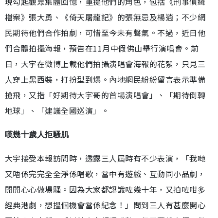
現勾起觀眾集體回憶，重提他們的角色，包括《刑事偵緝
檔案》張大勇、《倚天屠龍記》的張無忌及楊逍；不少網
民期待他們合作拍劇，可惜至今未有聲氣。不過，近日他
們合體拍攝海報，預告在11月中假佛山舉行演唱會。前
日，大宇在微博上載他們拍攝演唱會海報的花絮，只見三
人穿上黑西裝，打扮型到爆。內地網民紛紛留言表示準備
搶飛，又指「好期待大宇哥的首場演唱會」、「期待倒轉
地球」、「建議全國巡演」。
嘆幾十歲人拒騷肌
大宇接受本報訪問時，透露三人屆時有不少表演，「我哋
又唔係完完全全淨係唱歌，當中有遊戲、互動同小品劇，
開開心心做場騷。因為大家都認識咗幾十年，又拍咗咁多
經典港劇，想搵個機會當係紀念！」問到三人有甚麼開心