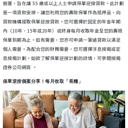
營運，旨在讓 55 歲或以上人士申請保單逆按貸款。此計劃
是一項貸款安排，讓您利用您的壽險保單作為抵押品，向
貸款機構提取保單逆按貸款。您可選擇於固定的年金年期
內（10年、15年或20年）或終身每月收取年金至您的壽險
保單到期為止。如有需要，您亦可申請一筆過貸款以滿足
個人需要。為配合您的財務需要，您可選擇浮息按揭或定
息按揭計劃。如欲了解保單逆按計劃的詳情，可參閱按揭
證券公司網頁 。
保單逆按個案分享！每月收取「長糧」