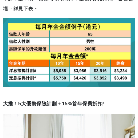
糧。詳見下表。
大推！5大優勢保險計劃＋15%首年保費折扣²