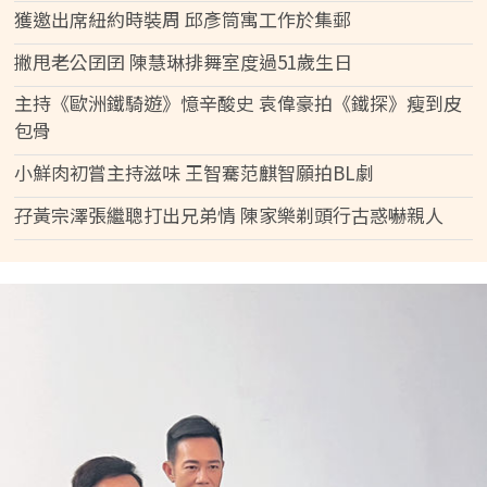
獲邀出席紐約時裝周 邱彥筒寓工作於集郵
撇甩老公囝囝 陳慧琳排舞室度過51歲生日
主持《歐洲鐵騎遊》憶辛酸史 袁偉豪拍《鐵探》瘦到皮
包骨
小鮮肉初嘗主持滋味 王智騫范麒智願拍BL劇
孖黃宗澤張繼聰打出兄弟情 陳家樂剃頭行古惑嚇親人