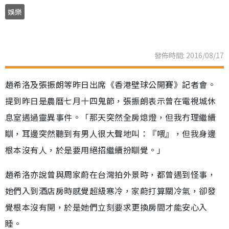
娛樂
發佈時間: 2016/08/17
趙希洛及張振朗等昨日出席《香港壁球公開賽》記者會。
提到昨日是農曆七月十四鬼節，張振朗表示曾在電視城休
息室遇過靈異事件。「那天突然全房熄燈，但我冇理繼續
瞓，耳邊突然聽到有男人很大聲地叫：『喂』，但我身邊
根本沒有人，於是要用絕招繼續扮瞓覺。」
趙希洛亦說曾與周家蔚在台灣拍外景時，都曾遇到怪事，
她們入到酒店房時感覺超級寒冷，家蔚打算關冷氣，卻發
覺根本沒有開，於是她們立刻要求更換房間才能安心入
睡。