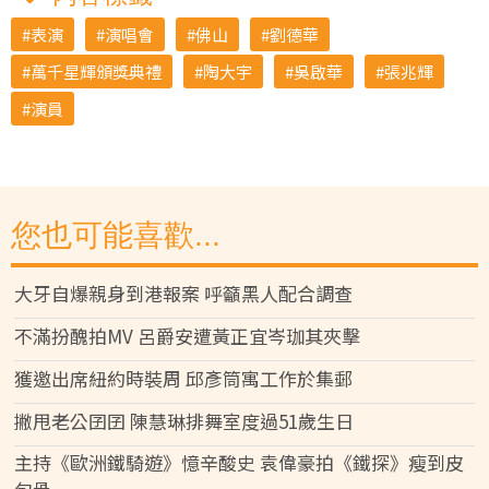
表演
演唱會
佛山
劉德華
萬千星輝頒獎典禮
陶大宇
吳啟華
張兆輝
演員
您也可能喜歡...
大牙自爆親身到港報案 呼籲黑人配合調查
不滿扮醜拍MV 呂爵安遭黃正宜岑珈其夾擊
獲邀出席紐約時裝周 邱彥筒寓工作於集郵
撇甩老公囝囝 陳慧琳排舞室度過51歲生日
主持《歐洲鐵騎遊》憶辛酸史 袁偉豪拍《鐵探》瘦到皮