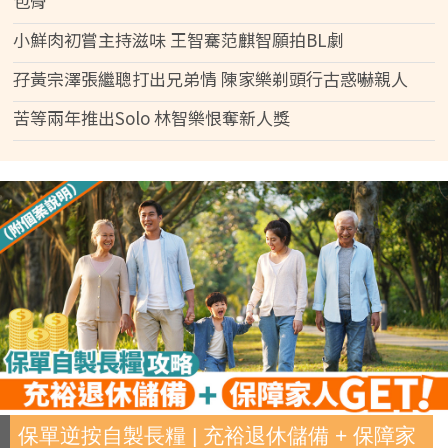
包骨
小鮮肉初嘗主持滋味 王智騫范麒智願拍BL劇
孖黃宗澤張繼聰打出兄弟情 陳家樂剃頭行古惑嚇親人
苦等兩年推出Solo 林智樂恨奪新人獎
保單逆按自製長糧 | 充裕退休儲備 + 保障家