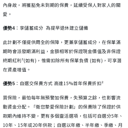
內身故，將獲豁免未到期的保費，延續受保人對家人的關
愛。
：享儲蓄成分 為提早退休建立儲備
優勢4
此計劃不僅提供周全的保障，更兼享儲蓄成分，在保單滿
期時會派發期滿利益，金額相等於保證現金價值及非保證
終期紅利³(如有)，惟需扣除所有保單負債 (如有)，可享潛
在資產增值。
：自選交保費方式 高達15%首年保費折扣²
優勢5
買保險，最怕每年無預警加保費，失預算之餘，也影響流
動資金分配。「衛您摯愛保險計劃」的保費除了保證於供
款期內維持不變，更有多個靈活選項，包括可自選分5年、
10年、15年或20年供款；自選以年繳、半年繳、季繳、月