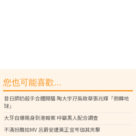
您也可能喜歡...
昔日師奶殺手合體開騷 陶大宇孖吳啟華張兆輝「倒轉地
球」
大牙自爆親身到港報案 呼籲黑人配合調查
不滿扮醜拍MV 呂爵安遭黃正宜岑珈其夾擊