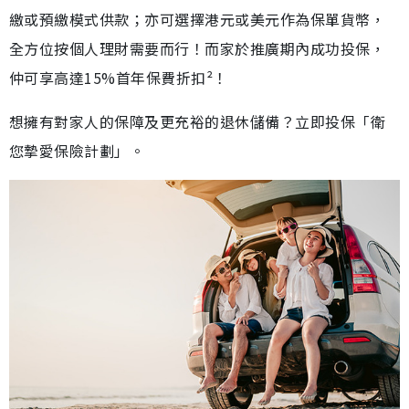
繳或預繳模式供款；亦可選擇港元或美元作為保單貨幣，
全方位按個人理財需要而行！而家於推廣期內成功投保，
仲可享高達15%首年保費折扣²！
想擁有對家人的保障及更充裕的退休儲備？立即投保「衛
您摯愛保險計劃」。