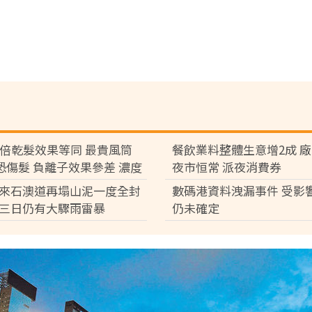
7倍乾髮效果等同 最貴風筒
餐飲業料整體生意增2成 
°C恐傷髮 負離子效果參差 濃度
夜市恒常 派夜消費券
倍
來石澳道再塌山泥一度全封
數碼港資料洩漏事件 受影
三日仍有大驟雨雷暴
仍未確定