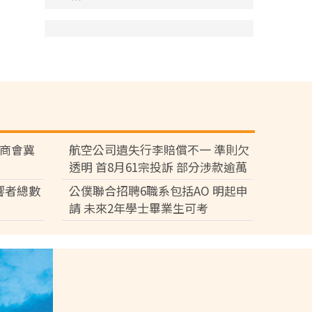
廠商會冀
航空公司遺失行李賠償不一 準則欠
透明 首8月61宗投訴 部分涉款逾萬
元
響者總數
公僕聯合招聘6職系包括AO 明起申
請 未來2年學士畢業生可考