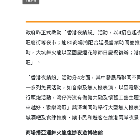
政府昨正式啟動「香港夜繽紛」活動，以4招谷起
旺廟街等夜市；逾80商場將配合延長營業時間並推
時，大坑舞火龍以至國慶煙花等節日慶祝復辦；港
旺」。
「香港夜繽紛」活動分4方面，其中發展局聯同不
一系列免費活動，如音樂及無人機表演，以至電影
行頭炮活動，灣仔海濱有傷健共融及懷舊工藝主題
來越好，歡樂灣區」與深圳同時舉行大型無人機表
城酒吧及食肆推廣，讓市民和遊客在維港兩岸夜景
商場播亞運舞火龍復辦夜遊博物館