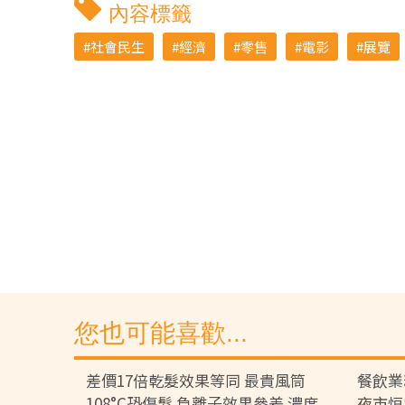
內容標籤
社會民生
經濟
零售
電影
展覽
您也可能喜歡...
差價17倍乾髮效果等同 最貴風筒
餐飲業
108°C恐傷髮 負離子效果參差 濃度
夜市恒