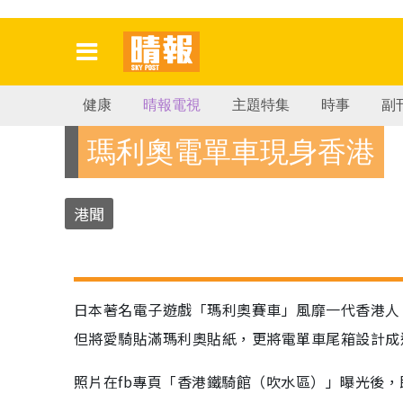
健康
晴報電視
主題特集
時事
副
瑪利奧電單車現身香港
港聞
日本著名電子遊戲「瑪利奧賽車」風靡一代香港人
但將愛騎貼滿瑪利奧貼紙，更將電單車尾箱設計成
照片在fb專頁「香港鐵騎館（吹水區）」曝光後，