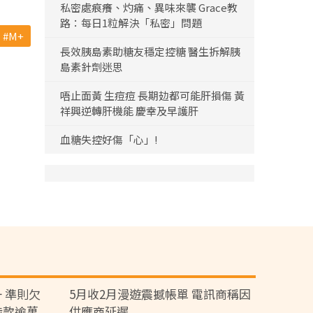
私密處痕癢、灼痛、異味來襲 Grace教
路：每日1粒解決「私密」問題
M+
長效胰島素助糖友穩定控糖 醫生拆解胰
島素針劑迷思
唔止面黃 生痘痘 長期攰都可能肝損傷 黃
祥興逆轉肝機能 慶幸及早護肝
血糖失控好傷「心」!
 準則欠
5月收2月漫遊震撼帳單 電訊商稱因
涉款逾萬
供應商延遲