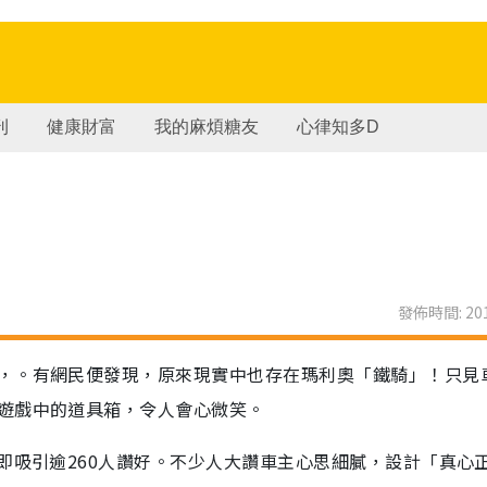
刊
健康財富
我的麻煩糖友
心律知多D
發佈時間: 201
，。有網民便發現，原來現實中也存在瑪利奧「鐵騎」！只見
遊戲中的道具箱，令人會心微笑。
即吸引逾260人讚好。不少人大讚車主心思細膩，設計「真心