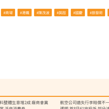
商場
港鐵
陳茂波
英超
國慶
旅發局
料整體生意增2成 廠商會冀
航空公司遺失行李賠償不一
常 派夜消費券
透明 首8月61宗投訴 部分