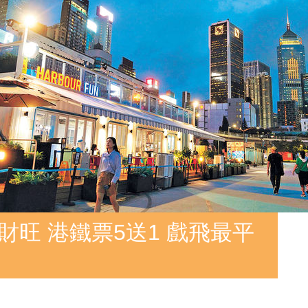
財旺 港鐵票5送1 戲飛最平