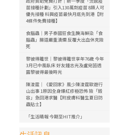
政府資助免費打針｜新一季度「流感疫
苗接種計劃」引入130萬劑疫苗 8類人可
優先接種 科興疫苗最快月底先到港【附
4條件免費接種】
食腦蟲｜男子泰國狂食生醃海鮮染「食
腦蟲」腸道嚴重潰爛 反覆大出血休克險
死
黎彼得離世｜黎彼得離世享年76歲 今年
3月已中風臥床 好友鍾志光及盧宛茵透
露黎彼得最後時光
陳浚霆｜《愛回家》風少陳浚霆歐遊行
山出事 1原因全身爆紅疹極恐怖 險「毀
容」急回港求醫【附皮膚科醫生夏日防
蟲貼士】
「生活晴報 今期至HIT推介」