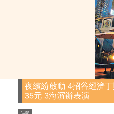
夜繽紛啟動 4招谷經濟丁
35元 3海濱辦表演
港聞