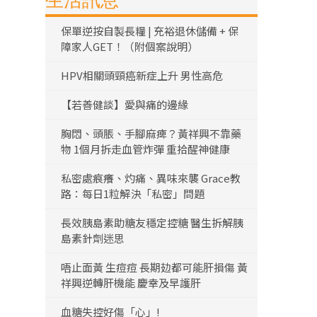
生活訊息
保單逆按自製長糧 | 充裕退休儲備 + 保
障家人GET！（附個案說明）
HPV相關頭頸癌新症上升 男性高危
【若善健談】愛與痛的邊緣
胸悶、頭脹、手腳麻痺？黃祥興不靠藥
物 1個月拆走血管炸彈 重拾醒神健康
私密處痕癢、灼痛、異味來襲 Grace教
路：每日1粒解決「私密」問題
長效胰島素助糖友穩定控糖 醫生拆解胰
島素針劑迷思
唔止面黃 生痘痘 長期攰都可能肝損傷 黃
祥興逆轉肝機能 慶幸及早護肝
血糖失控好傷「心」!