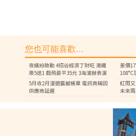
您也可能喜歡...
夜繽紛啟動 4招谷經濟丁財旺 港鐵
差價1
票5送1 戲飛最平35元 3海濱辦表演
108
差逾百
5月收2月漫遊震撼帳單 電訊商稱因
紅雨又
供應商延遲
未來兩