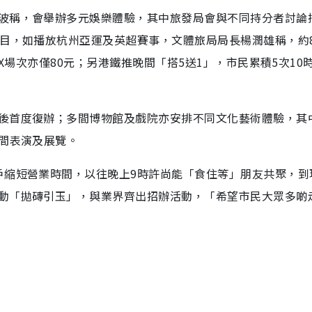
波稱，會舉辦多元娛樂體驗，其中旅發局會與不同持分者討論
節目，如播放杭州亞運及英超賽事，文體旅局局長楊潤雄稱，約
AX場次亦僅80元；另港鐵推晚間「搭5送1」，市民累積5次10
後首度復辦；多間博物館及戲院亦安排不同文化藝術體驗，其
晚間表演及展覽。
戶縮短營業時間，以往晚上9時許尚能「食住等」朋友共聚，到
動「拋磚引玉」，與業界齊出招辦活動，「希望市民大眾多啲