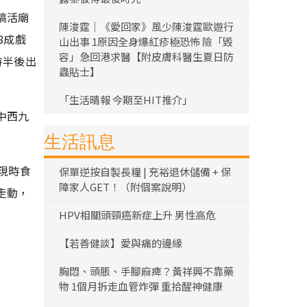
搞活廟
陳浚霆｜《愛回家》風少陳浚霆歐遊行
8成戲
山出事 1原因全身爆紅疹極恐怖 險「毀
容」急回港求醫【附皮膚科醫生夏日防
時半後出
蟲貼士】
「生活晴報 今期至HIT推介」
中西九
生活訊息
現時食
保單逆按自製長糧 | 充裕退休儲備 + 保
障家人GET！（附個案說明）
走動，
HPV相關頭頸癌新症上升 男性高危
【若善健談】愛與痛的邊緣
胸悶、頭脹、手腳麻痺？黃祥興不靠藥
物 1個月拆走血管炸彈 重拾醒神健康