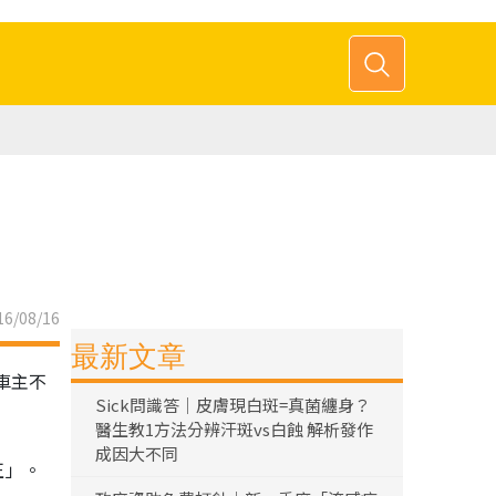
6/08/16
最新文章
車主不
Sick問識答｜皮膚現白斑=真菌纏身？
醫生教1方法分辨汗斑vs白蝕 解析發作
成因大不同
正」。