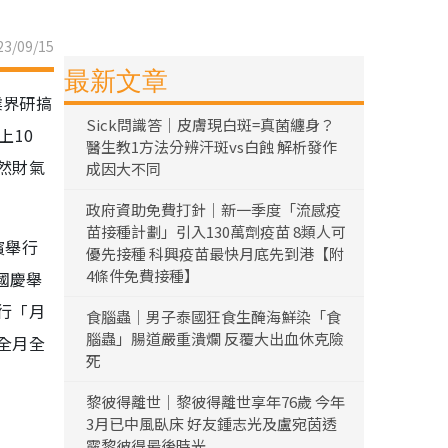
3/09/15
最新文章
業界研搞
Sick問識答｜皮膚現白斑=真菌纏身？
上10
醫生教1方法分辨汗斑vs白蝕 解析發作
然財氣
成因大不同
政府資助免費打針｜新一季度「流感疫
苗接種計劃」引入130萬劑疫苗 8類人可
濱舉行
優先接種 科興疫苗最快月底先到港【附
4條件免費接種】
國慶舉
行「月
食腦蟲｜男子泰國狂食生醃海鮮染「食
腦蟲」腸道嚴重潰爛 反覆大出血休克險
全月全
死
黎彼得離世｜黎彼得離世享年76歲 今年
3月已中風臥床 好友鍾志光及盧宛茵透
露黎彼得最後時光