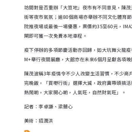
坊間對是否重辦「大笪地」夜市有不同意見，陳茂
街等夜市氣氛；逾80個商場亦舉辦不同文化體育
院推夜場或最後一場優惠，票價約35至60元，IM
閘即可獲一次免費本地車程。
疫下停辦的多項節慶活動亦回歸，如大坑舞火龍疫
M+舉行夜間展廳，大館亦在未來6個月呈獻各項
陳茂波稱3年疫情令不少人改變生活習慣，不少商
完晚飯，「買嘢行街」選擇大減，政府冀帶頭搞活
熱鬧啲，大家開心啲，人氣旺，自然財氣旺」。
記者︰李卓謙、梁薾心
美術：招潤洪