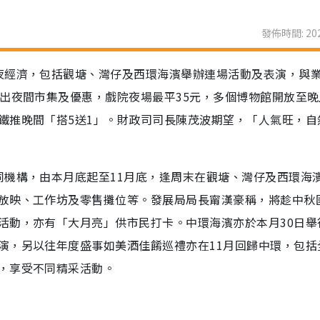
發佈時間: 202
夜經濟，包括觀塘、灣仔及西環海濱舉辦連場活動及表演，與
出夜間市集及優惠，戲院夜場最平35元，多個博物館開放至晚
鐵推晚間「搭5送1」。財政司司長陳茂波期望，「人氣旺，自
同機構，由本月底起至11月底，逢周末在觀塘、灣仔及西環海
放映、工作坊及零售攤位等。發展局局長甯漢豪稱，將趁中秋
活動，亦有「大月亮」供市民打卡。中環海濱亦於本月30日舉
演，另以往年度盛事如美酒佳餚巡禮亦在11月回歸中環，包括
，享受不同精采活動。