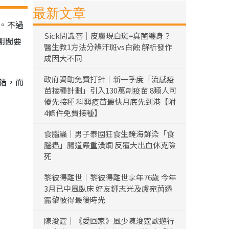
最新文章
。不過
Sick問識答｜皮膚現白斑=真菌纏身？
期間要
醫生教1方法分辨汗斑vs白蝕 解析發作
成因大不同
政府資助免費打針｜新一季度「流感疫
錯，而
苗接種計劃」引入130萬劑疫苗 8類人可
優先接種 科興疫苗最快月底先到港【附
4條件免費接種】
食腦蟲｜男子泰國狂食生醃海鮮染「食
腦蟲」腸道嚴重潰爛 反覆大出血休克險
死
黎彼得離世｜黎彼得離世享年76歲 今年
3月已中風臥床 好友鍾志光及盧宛茵透
露黎彼得最後時光
陳浚霆｜《愛回家》風少陳浚霆歐遊行