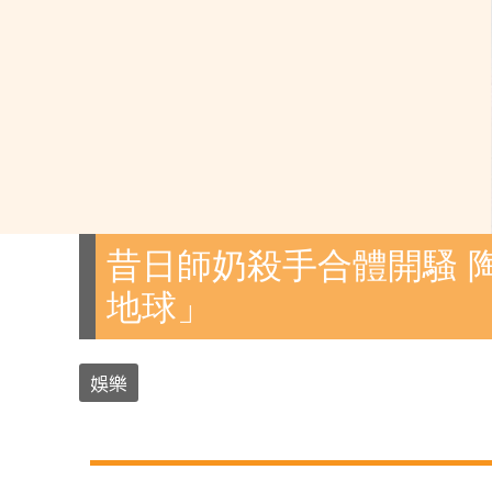
昔日師奶殺手合體開騷 
地球」
娛樂