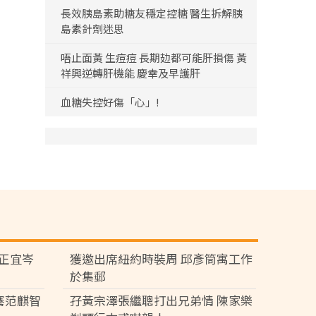
長效胰島素助糖友穩定控糖 醫生拆解胰
島素針劑迷思
唔止面黃 生痘痘 長期攰都可能肝損傷 黃
祥興逆轉肝機能 慶幸及早護肝
血糖失控好傷「心」!
黃正宜岑
獲邀出席紐約時裝周 邱彥筒寓工作
於集郵
騫范麒智
孖黃宗澤張繼聰打出兄弟情 陳家樂