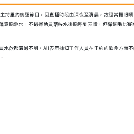
有份主持里約奧運節目，因直播時段由深夜至清晨，故經常捱眼瞓
鍾意睇跳水，不過運動員落咗水後睇唔到表情，但彈網喺比賽
買水飲都溝通不到，Ali表示據知工作人員在里約的飲食方面不
。