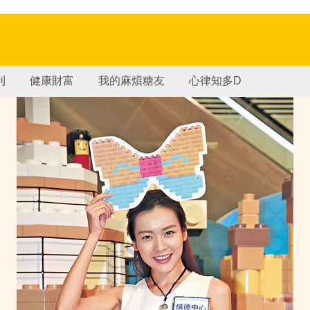
刊
健康財富
我的麻煩糖友
心律知多D