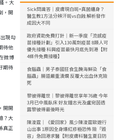
騷。大
Sick問識答｜皮膚現白斑=真菌纏身？
劇，開
醫生教1方法分辨汗斑vs白蝕 解析發作
成因大不同
政府資助免費打針｜新一季度「流感疫
的出現勾
苗接種計劃」引入130萬劑疫苗 8類人可
期待他
優先接種 科興疫苗最快月底先到港【附
4條件免費接種】
在微博
好期待
食腦蟲｜男子泰國狂食生醃海鮮染「食
腦蟲」腸道嚴重潰爛 反覆大出血休克險
死
黎彼得離世｜黎彼得離世享年76歲 今年
3月已中風臥床 好友鍾志光及盧宛茵透
，開開
露黎彼得最後時光
憶？大
陳浚霆｜《愛回家》風少陳浚霆歐遊行
係真正
山出事 1原因全身爆紅疹極恐怖 險「毀
容」急回港求醫【附皮膚科醫生夏日防