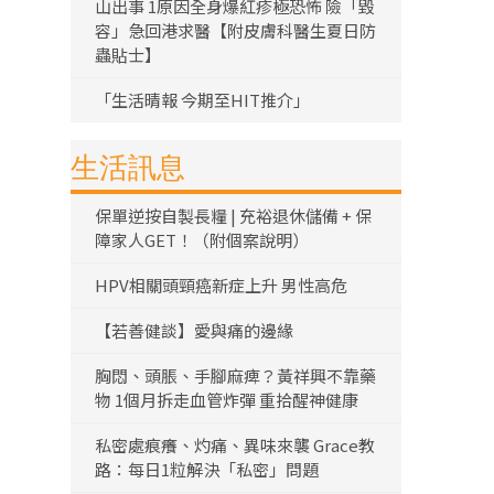
山出事 1原因全身爆紅疹極恐怖 險「毀
容」急回港求醫【附皮膚科醫生夏日防
蟲貼士】
「生活晴報 今期至HIT推介」
生活訊息
保單逆按自製長糧 | 充裕退休儲備 + 保
障家人GET！（附個案說明）
HPV相關頭頸癌新症上升 男性高危
【若善健談】愛與痛的邊緣
胸悶、頭脹、手腳麻痺？黃祥興不靠藥
物 1個月拆走血管炸彈 重拾醒神健康
私密處痕癢、灼痛、異味來襲 Grace教
路：每日1粒解決「私密」問題