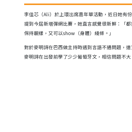
李佳芯（Ali）於上環出席嘉年華活動，近日她
提到今屆新增彈網比賽，她直言感覺很新鮮：「都
保持靚樣，又可以show（身體）綫條。」
對於麥明詩在巴西做主持時遇到言語不通問題，連
麥明詩在出發前學了少少葡萄牙文，相信問題不大