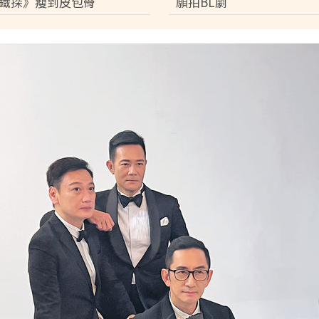
鐵探》瘦到皮包骨
願拍BL劇