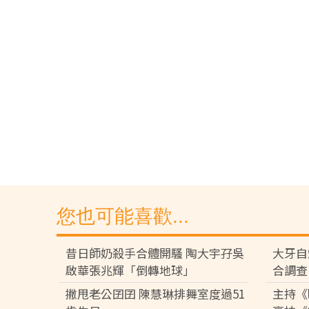
您也可能喜歡...
昔日師奶殺手合體開騷 陶大宇孖吳
大牙自
啟華張兆輝「倒轉地球」
合調查
撇甩老公囝囝 陳慧琳排舞室度過51
主持《