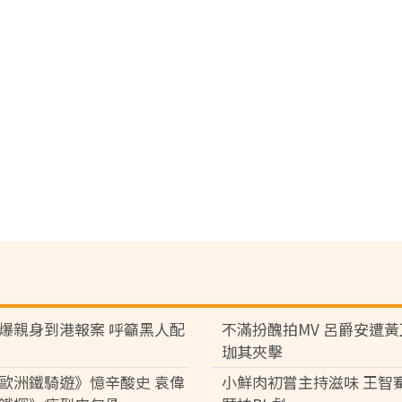
爆親身到港報案 呼籲黑人配
不滿扮醜拍MV 呂爵安遭
珈其夾擊
歐洲鐵騎遊》憶辛酸史 袁偉
小鮮肉初嘗主持滋味 王智