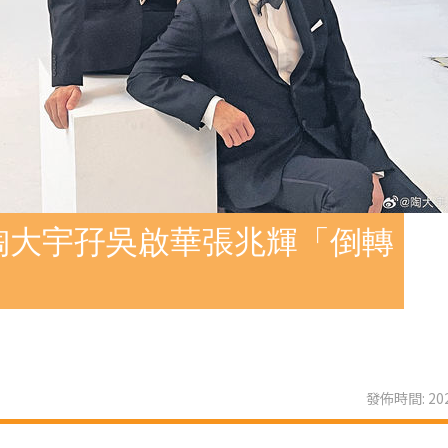
陶大宇孖吳啟華張兆輝「倒轉
發佈時間: 202