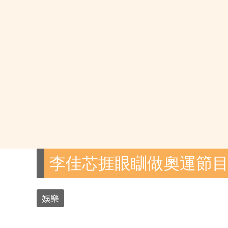
李佳芯捱眼瞓做奧運節
娛樂