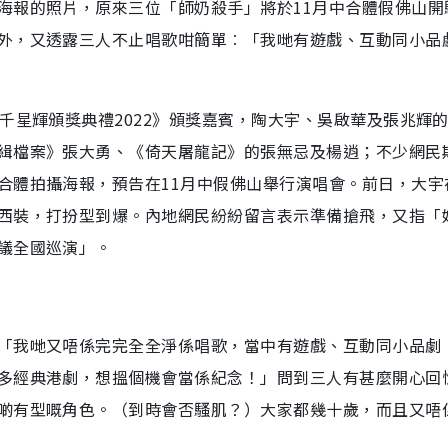
海報的照片，原來三位「師奶殺手」將於11月中合體假佛山開
外，又透露三人不止唱歌咁簡單︰「我哋有遊戲、互動同小品
千星輝頒獎典禮2022》頒獎嘉賓，陶大宇、吳啟華及張兆輝
緝檔案》張大勇、《倚天屠龍記》的張無忌及楊逍；不少網民
合體拍攝海報，預告在11月中假佛山舉行演唱會。前日，大宇
西裝，打扮型到爆。內地網民紛紛留言表示準備搶飛，又指「
議全國巡演」。
「我哋又唔係完完全全淨係唱歌，當中有遊戲、互動同小品劇
多經典港劇，想搵個機會當係紀念！」問到三人有甚麼開心回
啲有型嘅角色。（到時會否騷肌？）大家都幾十歲，而且又唔