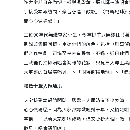
陶大宇前日在微博上載與吳啟華、張兆輝拍演唱會
宇接受本報訪問，豪言必唱「飲歌」《倒轉地球》
開心心做場騷！」
三位90年代無綫當家小生，今年初重返無綫任《萬
起觀眾集體回憶，重提他們的角色，包括《刑事偵
們合作拍劇，可惜至今未有聲氣。不過，近日他們
上載他們拍攝演唱會海報的花絮，只見三人穿上黑
大宇哥的首場演唱會」、「期待倒轉地球」、「建
嘆幾十歲人拒騷肌
大宇接受本報訪問時，透露三人屆時有不少表演，
心心做場騷。因為大家都認識咗幾十年，又拍咗咁
宇稱︰「以前大家都唔成熟，但又要扮大個，做一
歌星，唔會騷肌喇！」