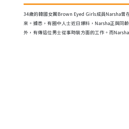
34歲的韓國女團Brown Eyed Girls成員N
來。據悉，有圈中人士近日爆料，Narsha正與
外，有傳這位男士從事時裝方面的工作。而Nars