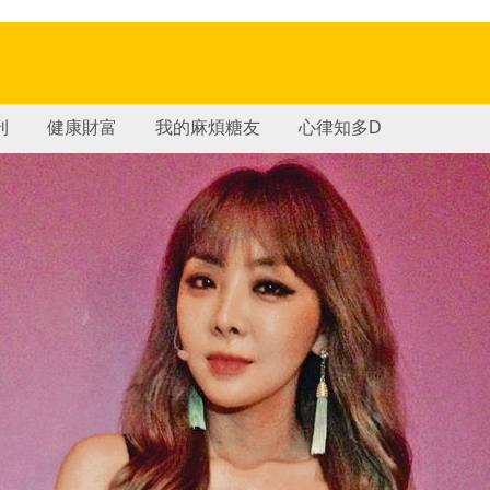
刊
健康財富
我的麻煩糖友
心律知多D