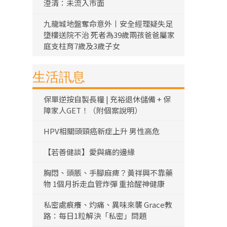
澄清：未流入市面
九龍城地盤奪命意外丨安全經理疑失足
墮樓送院不治 死者為39歲兩孩爸爸屬家
庭支柱育7歲及3歲子女
生活訊息
保單逆按自製長糧 | 充裕退休儲備 + 保
障家人GET！（附個案說明）
HPV相關頭頸癌新症上升 男性高危
【若善健談】愛與痛的邊緣
胸悶、頭脹、手腳麻痺？黃祥興不靠藥
物 1個月拆走血管炸彈 重拾醒神健康
私密處痕癢、灼痛、異味來襲 Grace教
路：每日1粒解決「私密」問題