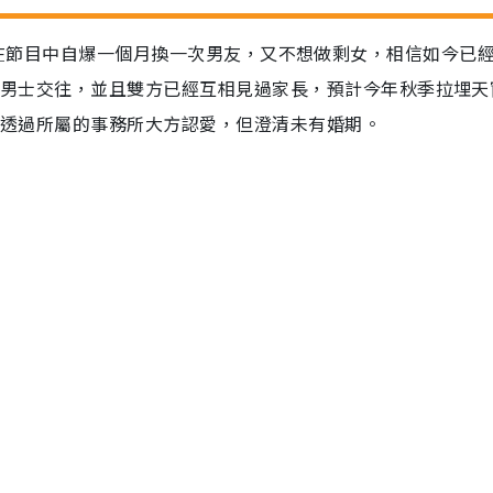
arsha曾在節目中自爆一個月換一次男友，又不想做剩女，相信如今已
同齡男士交往，並且雙方已經互相見過家長，預計今年秋季拉埋天
ha透過所屬的事務所大方認愛，但澄清未有婚期。