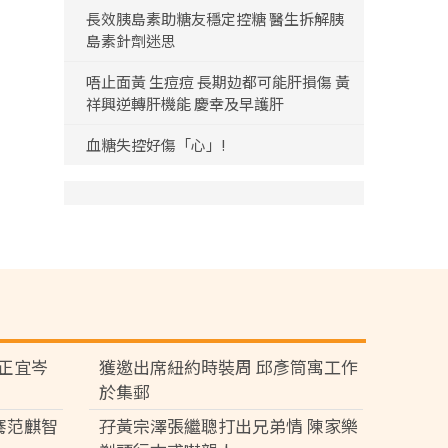
長效胰島素助糖友穩定控糖 醫生拆解胰
島素針劑迷思
唔止面黃 生痘痘 長期攰都可能肝損傷 黃
祥興逆轉肝機能 慶幸及早護肝
血糖失控好傷「心」!
黃正宜岑
獲邀出席紐約時裝周 邱彥筒寓工作
於集郵
騫范麒智
孖黃宗澤張繼聰打出兄弟情 陳家樂