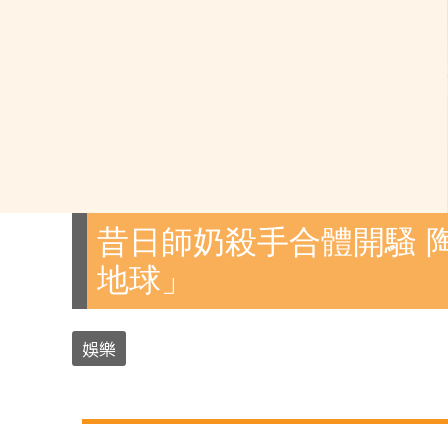
昔日師奶殺手合體開騷 
地球」
娛樂