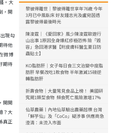
騷。大
黎彼得離世｜黎彼得離世享年76歲 今年
劇，開
3月已中風臥床 好友鍾志光及盧宛茵透
露黎彼得最後時光
陳浚霆｜《愛回家》風少陳浚霆歐遊行
的出現勾
山出事 1原因全身爆紅疹極恐怖 險「毀
期待他
容」急回港求醫【附皮膚科醫生夏日防
蟲貼士】
在微博
好期待
KO脂肪肝｜女子每日食三文治變中度脂
肪肝 早餐改吃1款食物 半年激減15磅逆
轉脂肪肝
折壽食物｜大量常見食品上榜！ 美國研
究揭1類型食物 頻食死亡風險激增17%
，開開
仙草農藥丨內地仙草驗出農藥超標 台灣
憶？大
「鮮芋仙」及「CoCo」疑涉事 供應商急
係真正
澄清：未流入市面