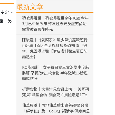
最新文章
經安定下
黎彼得離世｜黎彼得離世享年76歲 今年
窗。另
3月已中風臥床 好友鍾志光及盧宛茵透
露黎彼得最後時光
陳浚霆｜《愛回家》風少陳浚霆歐遊行
山出事 1原因全身爆紅疹極恐怖 險「毀
容」急回港求醫【附皮膚科醫生夏日防
蟲貼士】
KO脂肪肝｜女子每日食三文治變中度脂
肪肝 早餐改吃1款食物 半年激減15磅逆
轉脂肪肝
折壽食物｜大量常見食品上榜！ 美國研
究揭1類型食物 頻食死亡風險激增17%
仙草農藥丨內地仙草驗出農藥超標 台灣
「鮮芋仙」及「CoCo」疑涉事 供應商急