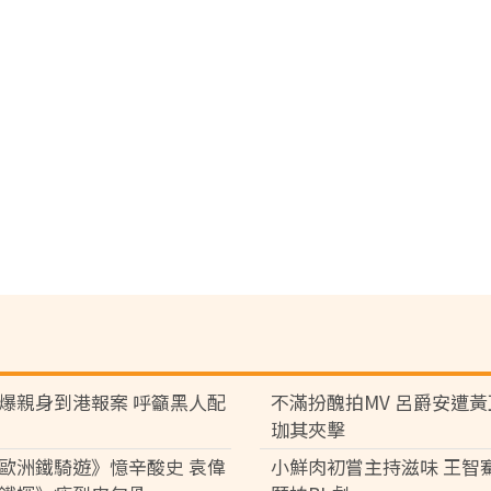
爆親身到港報案 呼籲黑人配
不滿扮醜拍MV 呂爵安遭
珈其夾擊
歐洲鐵騎遊》憶辛酸史 袁偉
小鮮肉初嘗主持滋味 王智