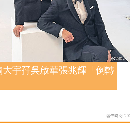
陶大宇孖吳啟華張兆輝「倒轉
發佈時間: 202