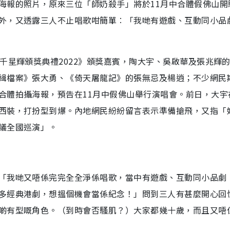
海報的照片，原來三位「師奶殺手」將於11月中合體假佛山開
外，又透露三人不止唱歌咁簡單︰「我哋有遊戲、互動同小品
千星輝頒獎典禮2022》頒獎嘉賓，陶大宇、吳啟華及張兆輝
緝檔案》張大勇、《倚天屠龍記》的張無忌及楊逍；不少網民
合體拍攝海報，預告在11月中假佛山舉行演唱會。前日，大宇
西裝，打扮型到爆。內地網民紛紛留言表示準備搶飛，又指「
議全國巡演」。
「我哋又唔係完完全全淨係唱歌，當中有遊戲、互動同小品劇
多經典港劇，想搵個機會當係紀念！」問到三人有甚麼開心回
啲有型嘅角色。（到時會否騷肌？）大家都幾十歲，而且又唔