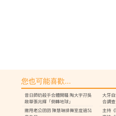
您也可能喜歡...
昔日師奶殺手合體開騷 陶大宇孖吳
大牙自
啟華張兆輝「倒轉地球」
合調查
撇甩老公囝囝 陳慧琳排舞室度過51
主持《