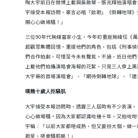
陶大宇前日在微博上載與吳啟華、張兆輝拍演唱會
宇接受本報訪問，豪言必唱「飲歌」《倒轉地球》
開心心做場騷！」
三位90年代無綫當家小生，今年初重返無綫任《萬
起觀眾集體回憶，重提他們的角色，包括《刑事偵
們合作拍劇，可惜至今未有聲氣。不過，近日他們
上載他們拍攝演唱會海報的花絮，只見三人穿上黑
大宇哥的首場演唱會」、「期待倒轉地球」、「建
嘆幾十歲人拒騷肌
大宇接受本報訪問時，透露三人屆時有不少表演，
心心做場騷。因為大家都認識咗幾十年，又拍咗咁
宇稱︰「以前大家都唔成熟，但又要扮大個，做一
歌星，唔會騷肌喇！」