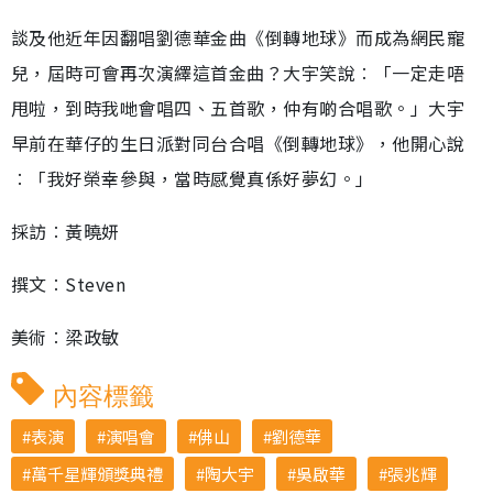
談及他近年因翻唱劉德華金曲《倒轉地球》而成為網民寵
兒，屆時可會再次演繹這首金曲？大宇笑說︰「一定走唔
甩啦，到時我哋會唱四、五首歌，仲有啲合唱歌。」大宇
早前在華仔的生日派對同台合唱《倒轉地球》，他開心說
︰「我好榮幸參與，當時感覺真係好夢幻。」
採訪︰黃曉妍
撰文︰Steven
美術︰梁政敏
內容標籤
表演
演唱會
佛山
劉德華
萬千星輝頒獎典禮
陶大宇
吳啟華
張兆輝