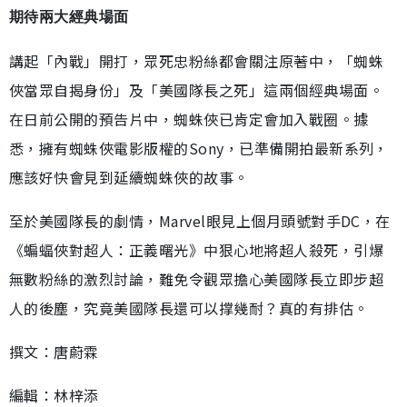
期待兩大經典場面
講起「內戰」開打，眾死忠粉絲都會關注原著中，「蜘蛛
俠當眾自揭身份」及「美國隊長之死」這兩個經典場面。
在日前公開的預告片中，蜘蛛俠已肯定會加入戰圈。據
悉，擁有蜘蛛俠電影版權的Sony，已準備開拍最新系列，
應該好快會見到延續蜘蛛俠的故事。
至於美國隊長的劇情，Marvel眼見上個月頭號對手DC，在
《蝙蝠俠對超人：正義曙光》中狠心地將超人殺死，引爆
無數粉絲的激烈討論，難免令觀眾擔心美國隊長立即步超
人的後塵，究竟美國隊長還可以撑幾耐？真的有排估。
撰文：唐蔚霖
編輯：林梓添