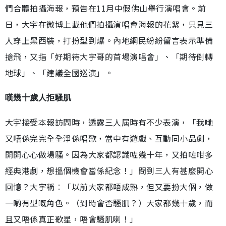
們合體拍攝海報，預告在11月中假佛山舉行演唱會。前
日，大宇在微博上載他們拍攝演唱會海報的花絮，只見三
人穿上黑西裝，打扮型到爆。內地網民紛紛留言表示準備
搶飛，又指「好期待大宇哥的首場演唱會」、「期待倒轉
地球」、「建議全國巡演」。
嘆幾十歲人拒騷肌
大宇接受本報訪問時，透露三人屆時有不少表演，「我哋
又唔係完完全全淨係唱歌，當中有遊戲、互動同小品劇，
開開心心做場騷。因為大家都認識咗幾十年，又拍咗咁多
經典港劇，想搵個機會當係紀念！」問到三人有甚麼開心
回憶？大宇稱︰「以前大家都唔成熟，但又要扮大個，做
一啲有型嘅角色。（到時會否騷肌？）大家都幾十歲，而
且又唔係真正歌星，唔會騷肌喇！」