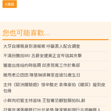
演員
您也可能喜歡...
大牙自爆親身到港報案 呼籲黑人配合調查
不滿扮醜拍MV 呂爵安遭黃正宜岑珈其夾擊
獲邀出席紐約時裝周 邱彥筒寓工作於集郵
撇甩老公囝囝 陳慧琳排舞室度過51歲生日
主持《歐洲鐵騎遊》憶辛酸史 袁偉豪拍《鐵探》瘦到皮
包骨
小鮮肉初嘗主持滋味 王智騫范麒智願拍BL劇
孖黃宗澤張繼聰打出兄弟情 陳家樂剃頭行古惑嚇親人