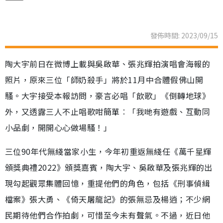
發佈時間: 2023/09/15
陶大宇前日在微博上載與吳啟華、張兆輝拍演唱會海報的
照片，原來三位「師奶殺手」將於11月中合體假佛山開
騷。大宇接受本報訪問，豪言必唱「飲歌」《倒轉地球》
外，又透露三人不止唱歌咁簡單︰「我哋有遊戲、互動同
小品劇，開開心心做場騷！」
三位90年代無綫當家小生，今年初重返無綫任《萬千星輝
頒獎典禮2022》頒獎嘉賓，陶大宇、吳啟華及張兆輝的出
現勾起觀眾集體回憶，重提他們的角色，包括《刑事偵緝
檔案》張大勇、《倚天屠龍記》的張無忌及楊逍；不少網
民期待他們合作拍劇，可惜至今未有聲氣。不過，近日他