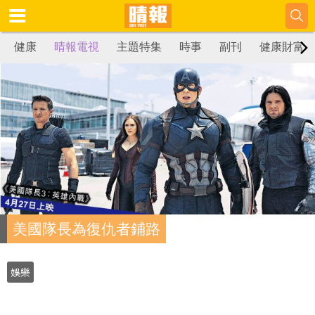
健康
晴報電視
主題特集
時事
副刊
健康財富
美國隊長為復仇者鋪路
娛樂