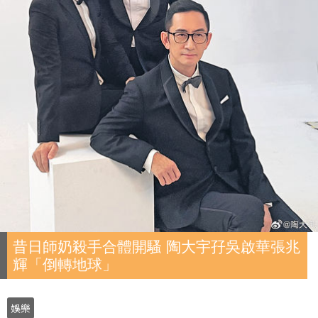
昔日師奶殺手合體開騷 陶大宇孖吳啟華張兆
輝「倒轉地球」
娛樂