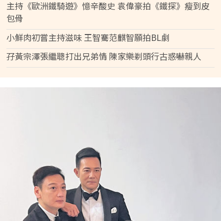
主持《歐洲鐵騎遊》憶辛酸史 袁偉豪拍《鐵探》瘦到皮
包骨
小鮮肉初嘗主持滋味 王智騫范麒智願拍BL劇
孖黃宗澤張繼聰打出兄弟情 陳家樂剃頭行古惑嚇親人