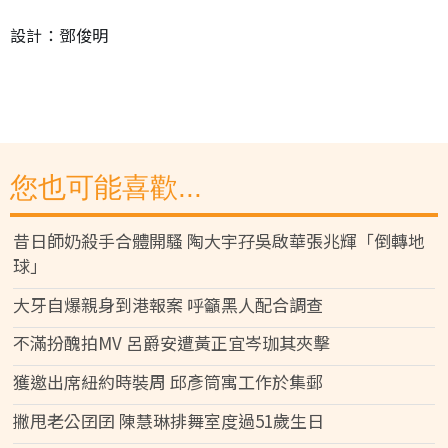
設計：鄧俊明
您也可能喜歡...
昔日師奶殺手合體開騷 陶大宇孖吳啟華張兆輝「倒轉地
球」
大牙自爆親身到港報案 呼籲黑人配合調查
不滿扮醜拍MV 呂爵安遭黃正宜岑珈其夾擊
獲邀出席紐約時裝周 邱彥筒寓工作於集郵
撇甩老公囝囝 陳慧琳排舞室度過51歲生日