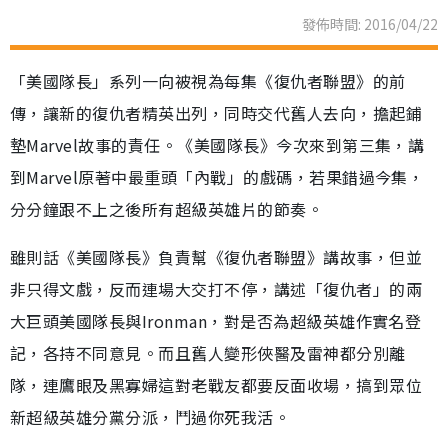
發佈時間: 2016/04/22
「美國隊長」系列一向被視為每集《復仇者聯盟》的前
傳，讓新的復仇者精英出列，同時交代舊人去向，擔起鋪
墊Marvel故事的責任。《美國隊長》今次來到第三集，講
到Marvel原著中最重頭「內戰」的戲碼，若果錯過今集，
分分鐘跟不上之後所有超級英雄片的節奏。
雖則話《美國隊長》負責幫《復仇者聯盟》講故事，但並
非只得文戲，反而連場大交打不停，講述「復仇者」的兩
大巨頭美國隊長與Ironman，對是否為超級英雄作實名登
記，各持不同意見。而且舊人變形俠醫及雷神都分別離
隊，連鷹眼及黑寡婦這對老戰友都要反面收場，搞到眾位
新超級英雄分黨分派，鬥過你死我活。