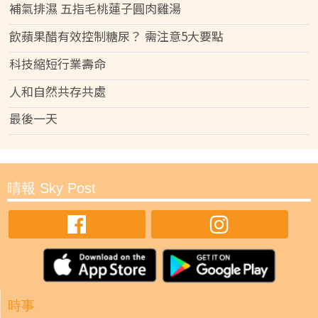
補氣排濕 五指毛桃蓮子圓肉雞湯
飲蘋果醋有效控制糖尿？ 需注意5大要點
科技縮短行業壽命
人和自然共存共處
最後一天
晴報 Sky Post
時事