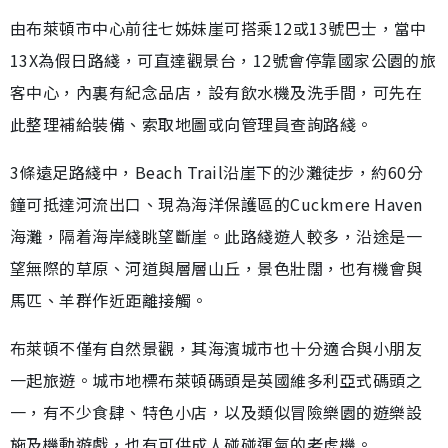
由布萊頓市中心前往七姊妹崖可搭乘12或13號巴士，當中
13X為假日路綫，可直達觀景台，12號會停靠國家公園的旅
客中心，內裏有紀念品店，設有飲水機及洗手間，可先在
此整理補給裝備、索取地圖或向管理員查詢路綫。
3條遠足路綫中，Beach Trail沿崖下的沙灘徒步，約60分
鐘可抵達河流出口、現為海洋保護區的Cuckmere Haven
海灘，隔着海岸綫眺望斷崖。此路綫遊人較多，沿途是一
望無際的草原、河道與層層山丘，景色壯闊，也有機會與
馬匹、羊群作近距離接觸。
布萊頓不僅有自然景觀，其海濱城市也十分適合與小朋友
一起旅遊。城市地標布萊頓碼頭是英國維多利亞式碼頭之
一，有不少食肆、特色小店，以及類似冒險樂園的遊樂設
施及機動遊戲，也有可供成人碰碰運氣的老虎機。