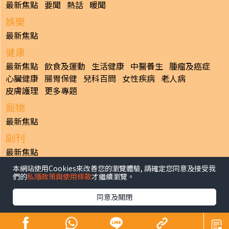
最新焦點
要聞
熱話
暖聞
娛樂
最新焦點
健康
最新焦點
飲食及運動
生活健康
中醫養生
腫瘤及癌症
心臟健康
腸胃保健
兒科百問
女性疾病
老人病
皮膚護理
更多專題
寵物
最新焦點
副刊
最新焦點
本網站使用Cookies來改善您的瀏覽體驗, 請確定您同意及接受我
日報
們的
私隱政策與使用條款
才繼續瀏覽。
揭頁版
港聞
財經/地產
中國/國際
娛樂
Healthy Life
生活副刊
親子/教育
體育
專題/人物
昔日晴報
同意及關閉
香港經濟日報版權所有©2026