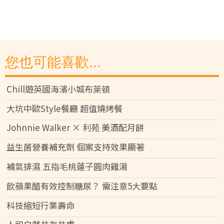
您也可能喜歡...
Chill遊英國海濱小城布萊頓
大坑中歐Style餐廳 超值燒烤餐
Johnnie Walker × 利苑 美酒配月餅
益生菌營養補充劑 個案支持效果顯著
補氣排濕 五指毛桃蓮子圓肉雞湯
飲蘋果醋有效控制糖尿？ 需注意5大要點
科技縮短行業壽命