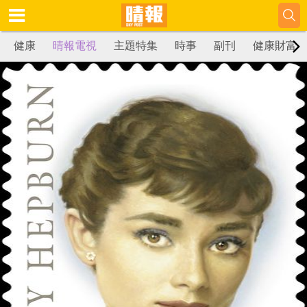
健康
晴報電視
主題特集
時事
副刊
健康財富