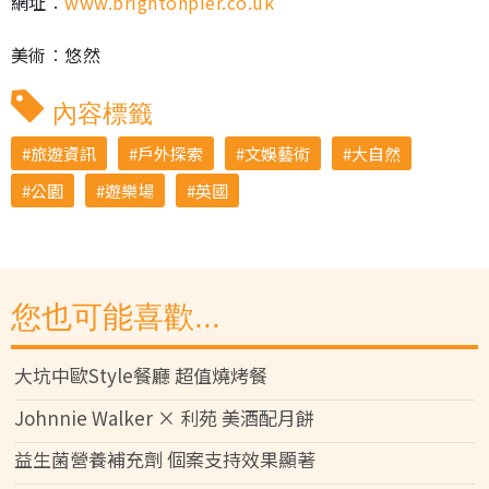
網址︰
www.brightonpier.co.uk
美術︰悠然
內容標籤
旅遊資訊
戶外探索
文娛藝術
大自然
公園
遊樂場
英國
您也可能喜歡...
大坑中歐Style餐廳 超值燒烤餐
Johnnie Walker × 利苑 美酒配月餅
益生菌營養補充劑 個案支持效果顯著