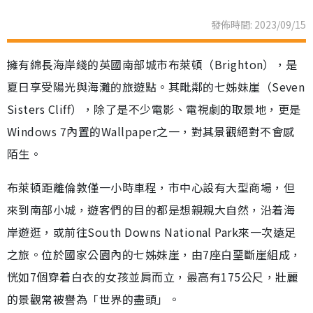
發佈時間: 2023/09/15
擁有綿長海岸綫的英國南部城市布萊頓（Brighton），是
夏日享受陽光與海灘的旅遊點。其毗鄰的七姊妹崖（Seven
Sisters Cliff），除了是不少電影、電視劇的取景地，更是
Windows 7內置的Wallpaper之一，對其景觀絕對不會感
陌生。
布萊頓距離倫敦僅一小時車程，市中心設有大型商場，但
來到南部小城，遊客們的目的都是想親親大自然，沿着海
岸遊逛，或前往South Downs National Park來一次遠足
之旅。位於國家公園內的七姊妹崖，由7座白堊斷崖組成，
恍如7個穿着白衣的女孩並肩而立，最高有175公尺，壯麗
的景觀常被譽為「世界的盡頭」。