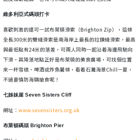
維多利亞式碼頭打卡
喜歡刺激的還可一試布萊頓滑索（Brighton Zip），這條
全長300米的雙綫滑索是南海岸上最長的拉鍊綫滑索，最高
與最低點有24米的落差，可兩人同時一起沿着海邊飛馳向
下滑，其降落地點正好是布萊頓的美食廣場，可找個位置
來一杯雪榚、啤酒或炸魚薯條，看着石灘海景Chill一夏，
不過要慎防海鷗搶食呢！
七姊妹崖 Seven Sisters Cliff
網址︰
www.sevensisters.org.uk
布萊頓碼頭 Brighton Pier