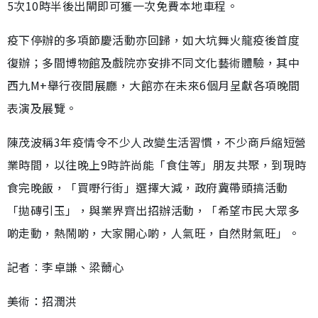
5次10時半後出閘即可獲一次免費本地車程。
疫下停辦的多項節慶活動亦回歸，如大坑舞火龍疫後首度
復辦；多間博物館及戲院亦安排不同文化藝術體驗，其中
西九M+舉行夜間展廳，大館亦在未來6個月呈獻各項晚間
表演及展覽。
陳茂波稱3年疫情令不少人改變生活習慣，不少商戶縮短營
業時間，以往晚上9時許尚能「食住等」朋友共聚，到現時
食完晚飯，「買嘢行街」選擇大減，政府冀帶頭搞活動
「拋磚引玉」，與業界齊出招辦活動，「希望市民大眾多
啲走動，熱鬧啲，大家開心啲，人氣旺，自然財氣旺」。
記者︰李卓謙、梁薾心
美術：招潤洪