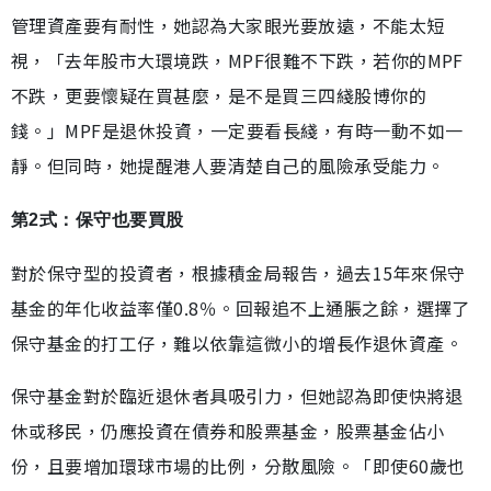
管理資產要有耐性，她認為大家眼光要放遠，不能太短
視，「去年股市大環境跌，MPF很難不下跌，若你的MPF
不跌，更要懷疑在買甚麼，是不是買三四綫股博你的
錢。」MPF是退休投資，一定要看長綫，有時一動不如一
靜。但同時，她提醒港人要清楚自己的風險承受能力。
第2式：保守也要買股
對於保守型的投資者，根據積金局報告，過去15年來保守
基金的年化收益率僅0.8％。回報追不上通脹之餘，選擇了
保守基金的打工仔，難以依靠這微小的增長作退休資產。
保守基金對於臨近退休者具吸引力，但她認為即使快將退
休或移民，仍應投資在債券和股票基金，股票基金佔小
份，且要增加環球市場的比例，分散風險。「即使60歲也