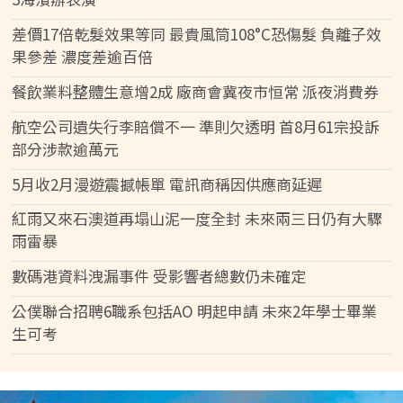
差價17倍乾髮效果等同 最貴風筒108°C恐傷髮 負離子效
果參差 濃度差逾百倍
餐飲業料整體生意增2成 廠商會冀夜市恒常 派夜消費券
航空公司遺失行李賠償不一 準則欠透明 首8月61宗投訴
部分涉款逾萬元
5月收2月漫遊震撼帳單 電訊商稱因供應商延遲
紅雨又來石澳道再塌山泥一度全封 未來兩三日仍有大驟
雨雷暴
數碼港資料洩漏事件 受影響者總數仍未確定
公僕聯合招聘6職系包括AO 明起申請 未來2年學士畢業
生可考