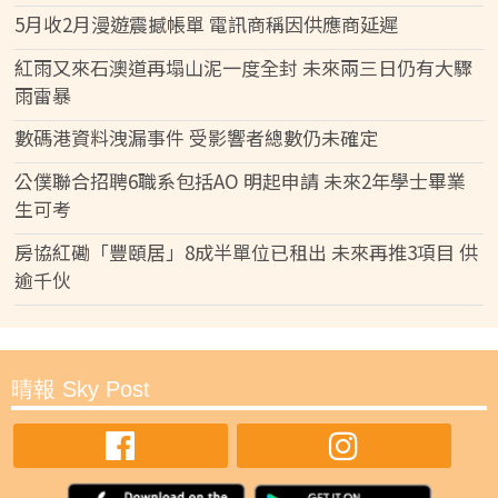
5月收2月漫遊震撼帳單 電訊商稱因供應商延遲
紅雨又來石澳道再塌山泥一度全封 未來兩三日仍有大驟
雨雷暴
數碼港資料洩漏事件 受影響者總數仍未確定
公僕聯合招聘6職系包括AO 明起申請 未來2年學士畢業
生可考
房協紅磡「豐頤居」8成半單位已租出 未來再推3項目 供
逾千伙
晴報 Sky Post