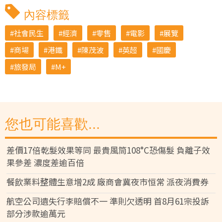
內容標籤
社會民生
經濟
零售
電影
展覽
商場
港鐵
陳茂波
英超
國慶
旅發局
M+
您也可能喜歡...
差價17倍乾髮效果等同 最貴風筒108°C恐傷髮 負離子效
果參差 濃度差逾百倍
餐飲業料整體生意增2成 廠商會冀夜市恒常 派夜消費券
航空公司遺失行李賠償不一 準則欠透明 首8月61宗投訴
部分涉款逾萬元