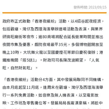
發佈時間: 2023/09/15
政府昨正式啟動「香港夜繽紛」活動，以4招谷起夜經濟，
包括觀塘、灣仔及西環海濱舉辦連場活動及表演，與業界
研搞旺廟街等夜市；逾80商場將配合延長營業時間並推出
夜間市集及優惠，戲院夜場最平35元，多個博物館開放至
晚上10時，大坑舞火龍以至國慶煙花等節日慶祝復辦；港
鐵推晚間「搭5送1」。財政司司長陳茂波期望，「人氣
旺，自然財氣旺」。
「香港夜繽紛」活動分4方面，其中發展局聯同不同機構，
由本月底起至11月底，逢周末在觀塘、灣仔及西環海濱舉
行一系列免費活動，如音樂及無人機表演，以至電影放
映、工作坊及零售攤位等。發展局局長甯漢豪稱，將趁中