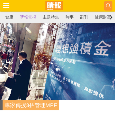
健康
晴報電視
主題特集
時事
副刊
健康財富
專家傳授3招管理MPF