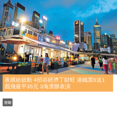
夜繽紛啟動 4招谷經濟丁財旺 港鐵票5送1
戲飛最平35元 3海濱辦表演
港聞