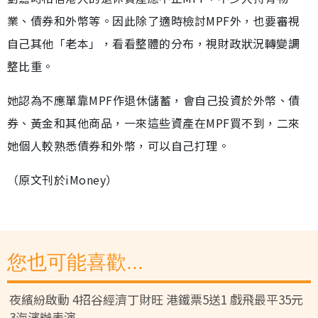
業、債券和外幣等。因此除了適時檢討MPF外，也要審視
自己其他「老本」，看看整體的分布，視財政狀況轉變調
整比重。
她認為不應單靠MPF作退休儲蓄，會自己投資於外幣、債
券、黃金和其他商品，一來這些資產在MPF買不到，二來
她個人較熟悉債券和外幣，可以自己打理。
（原文刊於iMoney）
您也可能喜歡...
夜繽紛啟動 4招谷經濟丁財旺 港鐵票5送1 戲飛最平35元
3海濱辦表演