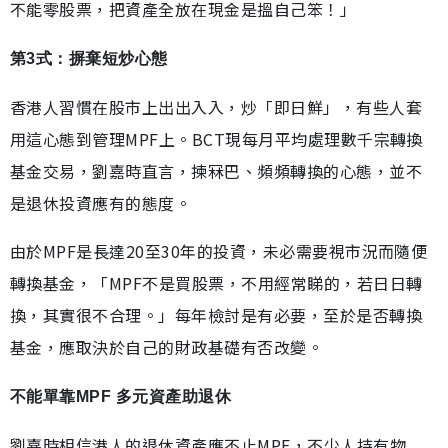
不能零股票，把資產全放在現金是搵自己笨！」
第3式：摒棄短炒心態
香港人習慣在股市上出出入入，炒「即日鮮」，有些人套
用這心態到管理MPF上。BCT現每月平均處理數千宗轉換
基金交易，劉嘉時直言，揀冧巴、頻頻轉換的心態，並不
是退休投資應有的態度。
由於MPF是長達20至30年的投資，未必需要視市況而隨便
轉換基金，「MPF不是買股票，不用經常睇的，若日日轉
換，其實很不合理。」每年檢討是有必要，至於是否轉換
基金，應取決於自己的財政基礎有否改變。
不能單靠MPF 多元資產助退休
劉嘉時相信港人的退休資產應不止MPF，不少人持有物