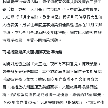
秋國慶舉行頭炮活動，灣仔海濱有傷健共融及懷舊工藝主
題活動，亦有「大月亮」供市民打卡。中環海濱亦於本月
30日舉行「月來越好，歡樂灣區」與深圳同時舉行大型無
人機表演，另以往年度盛事如美酒佳餚巡禮亦在11月回歸
中環，包括全月全城酒吧及食肆推廣，讓市民和遊客在維
港兩岸夜景，享受不同精采活動。
商場播亞運舞火龍復辦夜遊博物館
坊間對是否重辦「大笪地」夜市有不同意見，陳茂波稱，
會舉辦多元娛樂體驗，其中旅發局會與不同持分者討論搞
活廟街等夜市氣氛；逾80個商場亦舉辦不同文化體育節
目，如播放杭州亞運及英超賽事，文體旅局局長楊潤雄
稱，約8成戲院推夜場或最後一場優惠，票價約35至60元，
IMAX場次亦僅80元；另港鐵推晚間「搭5送1」，市民累積