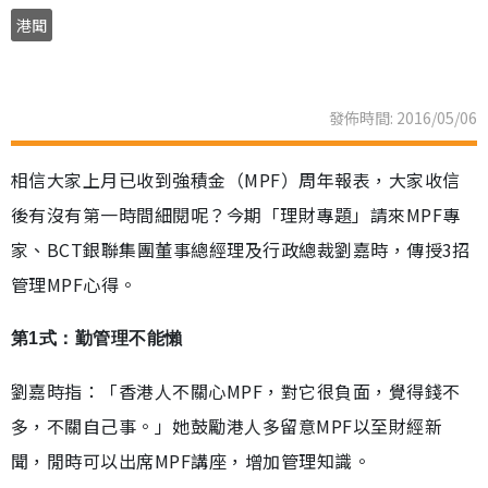
港聞
發佈時間: 2016/05/06
相信大家上月已收到強積金（MPF）周年報表，大家收信
後有沒有第一時間細閱呢？今期「理財專題」請來MPF專
家、BCT銀聯集團董事總經理及行政總裁劉嘉時，傳授3招
管理MPF心得。
第1式：勤管理不能懶
劉嘉時指：「香港人不關心MPF，對它很負面，覺得錢不
多，不關自己事。」她鼓勵港人多留意MPF以至財經新
聞，閒時可以出席MPF講座，增加管理知識。