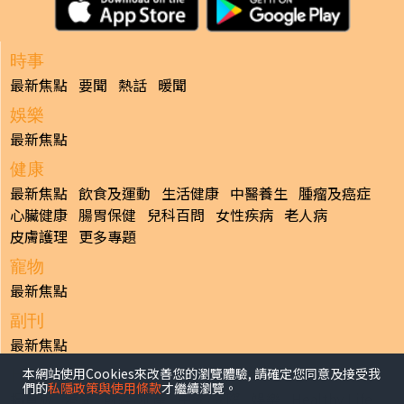
時事
最新焦點
要聞
熱話
暖聞
娛樂
最新焦點
健康
最新焦點
飲食及運動
生活健康
中醫養生
腫瘤及癌症
心臟健康
腸胃保健
兒科百問
女性疾病
老人病
皮膚護理
更多專題
寵物
最新焦點
副刊
最新焦點
本網站使用Cookies來改善您的瀏覽體驗, 請確定您同意及接受我
日報
們的
私隱政策與使用條款
才繼續瀏覽。
揭頁版
港聞
財經/地產
中國/國際
娛樂
Healthy Life