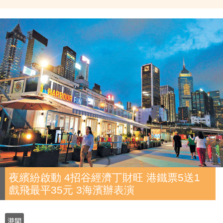
夜繽紛啟動 4招谷經濟丁財旺 港鐵票5送1
戲飛最平35元 3海濱辦表演
港聞