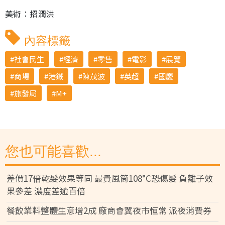
美術：招潤洪
內容標籤
社會民生
經濟
零售
電影
展覽
商場
港鐵
陳茂波
英超
國慶
旅發局
M+
您也可能喜歡...
差價17倍乾髮效果等同 最貴風筒108°C恐傷髮 負離子效
果參差 濃度差逾百倍
餐飲業料整體生意增2成 廠商會冀夜市恒常 派夜消費券