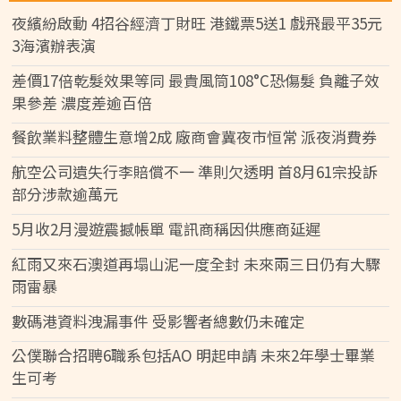
夜繽紛啟動 4招谷經濟丁財旺 港鐵票5送1 戲飛最平35元
3海濱辦表演
差價17倍乾髮效果等同 最貴風筒108°C恐傷髮 負離子效
果參差 濃度差逾百倍
餐飲業料整體生意增2成 廠商會冀夜市恒常 派夜消費券
航空公司遺失行李賠償不一 準則欠透明 首8月61宗投訴
部分涉款逾萬元
5月收2月漫遊震撼帳單 電訊商稱因供應商延遲
紅雨又來石澳道再塌山泥一度全封 未來兩三日仍有大驟
雨雷暴
數碼港資料洩漏事件 受影響者總數仍未確定
公僕聯合招聘6職系包括AO 明起申請 未來2年學士畢業
生可考