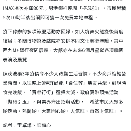
IMAX場次亦僅80元；另港鐵推晚間「搭5送1」，市民累積
5次10時半後出閘即可獲一次免費本地車程。
疫下停辦的多項節慶活動亦回歸，如大坑舞火龍疫後首度
復辦；多間博物館及戲院亦安排不同文化藝術體驗，其中
西九M+舉行夜間展廳，大館亦在未來6個月呈獻各項晚間
表演及展覽。
陳茂波稱3年疫情令不少人改變生活習慣，不少商戶縮短營
業時間，以往晚上9時許尚能「食住等」朋友共聚，到現時
食完晚飯，「買嘢行街」選擇大減，政府冀帶頭搞活動
「拋磚引玉」，與業界齊出招辦活動，「希望市民大眾多
啲走動，熱鬧啲，大家開心啲，人氣旺，自然財氣旺」。
記者︰李卓謙、梁薾心