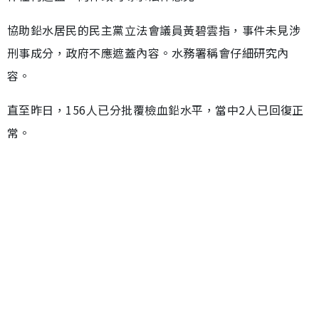
協助鉛水居民的民主黨立法會議員黃碧雲指，事件未見涉
刑事成分，政府不應遮蓋內容。水務署稱會仔細研究內
容。
直至昨日，156人已分批覆檢血鉛水平，當中2人已回復正
常。