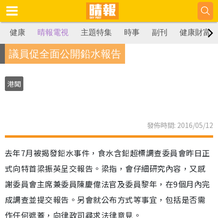
健康
晴報電視
主題特集
時事
副刊
健康財富
議員促全面公開鉛水報告
港聞
發佈時間: 2016/05/12
去年7月被揭發鉛水事件，食水含鉛超標調查委員會昨日正
式向特首梁振英呈交報告。梁指，會仔細研究內容，又感
謝委員會主席兼委員陳慶偉法官及委員黎年，在9個月內完
成調查並提交報告。另會就公布方式等事宜，包括是否需
作任何遮蓋，向律政司尋求法律意見。