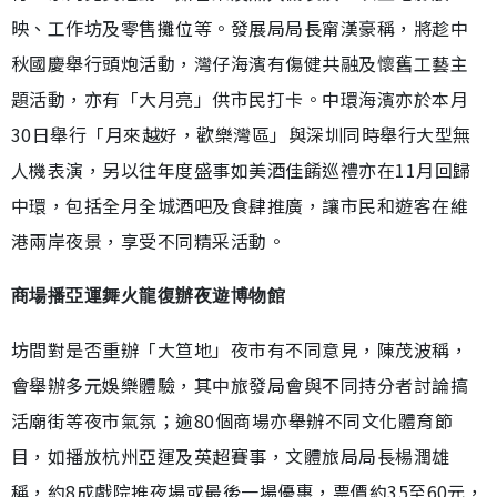
映、工作坊及零售攤位等。發展局局長甯漢豪稱，將趁中
秋國慶舉行頭炮活動，灣仔海濱有傷健共融及懷舊工藝主
題活動，亦有「大月亮」供市民打卡。中環海濱亦於本月
30日舉行「月來越好，歡樂灣區」與深圳同時舉行大型無
人機表演，另以往年度盛事如美酒佳餚巡禮亦在11月回歸
中環，包括全月全城酒吧及食肆推廣，讓市民和遊客在維
港兩岸夜景，享受不同精采活動。
商場播亞運舞火龍復辦夜遊博物館
坊間對是否重辦「大笪地」夜市有不同意見，陳茂波稱，
會舉辦多元娛樂體驗，其中旅發局會與不同持分者討論搞
活廟街等夜市氣氛；逾80個商場亦舉辦不同文化體育節
目，如播放杭州亞運及英超賽事，文體旅局局長楊潤雄
稱，約8成戲院推夜場或最後一場優惠，票價約35至60元，