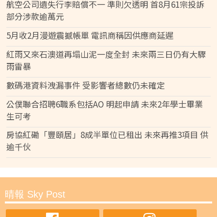
航空公司遺失行李賠償不一 準則欠透明 首8月61宗投訴
部分涉款逾萬元
5月收2月漫遊震撼帳單 電訊商稱因供應商延遲
紅雨又來石澳道再塌山泥一度全封 未來兩三日仍有大驟
雨雷暴
數碼港資料洩漏事件 受影響者總數仍未確定
公僕聯合招聘6職系包括AO 明起申請 未來2年學士畢業
生可考
房協紅磡「豐頤居」8成半單位已租出 未來再推3項目 供
逾千伙
晴報 Sky Post