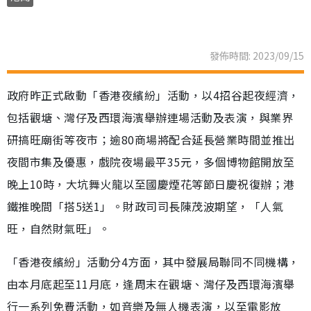
發佈時間: 2023/09/15
政府昨正式啟動「香港夜繽紛」活動，以4招谷起夜經濟，
包括觀塘、灣仔及西環海濱舉辦連場活動及表演，與業界
研搞旺廟街等夜市；逾80商場將配合延長營業時間並推出
夜間市集及優惠，戲院夜場最平35元，多個博物館開放至
晚上10時，大坑舞火龍以至國慶煙花等節日慶祝復辦；港
鐵推晚間「搭5送1」。財政司司長陳茂波期望，「人氣
旺，自然財氣旺」。
「香港夜繽紛」活動分4方面，其中發展局聯同不同機構，
由本月底起至11月底，逢周末在觀塘、灣仔及西環海濱舉
行一系列免費活動，如音樂及無人機表演，以至電影放