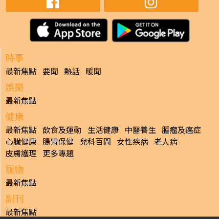
時事
最新焦點
要聞
熱話
暖聞
娛樂
最新焦點
健康
最新焦點
飲食及運動
生活健康
中醫養生
腫瘤及癌症
心臟健康
腸胃保健
兒科百問
女性疾病
老人病
皮膚護理
更多專題
寵物
最新焦點
副刊
最新焦點