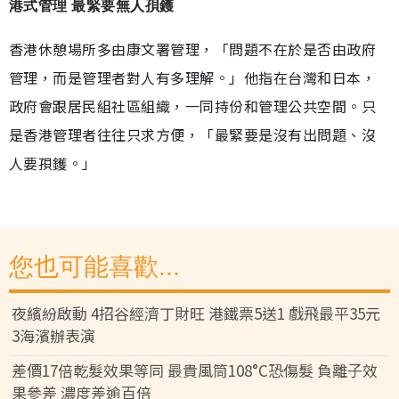
港式管理 最緊要無人孭鑊
香港休憩場所多由康文署管理，「問題不在於是否由政府
管理，而是管理者對人有多理解。」他指在台灣和日本，
政府會跟居民組社區組織，一同持份和管理公共空間。只
是香港管理者往往只求方便，「最緊要是沒有出問題、沒
人要孭鑊。」
您也可能喜歡...
夜繽紛啟動 4招谷經濟丁財旺 港鐵票5送1 戲飛最平35元
3海濱辦表演
差價17倍乾髮效果等同 最貴風筒108°C恐傷髮 負離子效
果參差 濃度差逾百倍