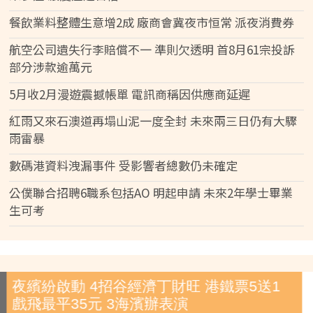
餐飲業料整體生意增2成 廠商會冀夜市恒常 派夜消費券
航空公司遺失行李賠償不一 準則欠透明 首8月61宗投訴
部分涉款逾萬元
5月收2月漫遊震撼帳單 電訊商稱因供應商延遲
紅雨又來石澳道再塌山泥一度全封 未來兩三日仍有大驟
雨雷暴
數碼港資料洩漏事件 受影響者總數仍未確定
公僕聯合招聘6職系包括AO 明起申請 未來2年學士畢業
生可考