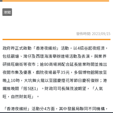
夜繽紛啟動 4招谷經濟丁財旺 港鐵票5送1
戲飛最平35元 3海濱辦表演
港聞
發佈時間: 2023/09/15