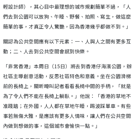
輕設計師），其心目中最理想的城市規劃簡單不過，「人
們去到公園可以放狗、午睡、野餐、拍照、寫生，做這麼
簡單的事，才真正令人驚艷，因為香港幾乎都做不到。」
關認為公共空間應有以下元素：一、人與人之間有更多互
動；二、人去到公共空間會感到快樂。
「非常香港」本周日（15日）將去到香港仔海濱公園，辦
社區主導創意活動，反思社區特色和意義。坐在公園滑梯
前的長椅上，關昕暐叫記者看看長椅中間的手柄，「就是
為了令人們不能在長椅上躺臥。」他說：「香港的草地不
准踐踏；在外國，人人都在草地午睡，踢波踩單車。有些
事若無傷大雅，是應該有更多人情味，讓人們在公共空間
內做到想做的事，這個城市會愉快一點。」