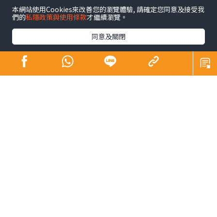
政府昨正式啟動「香港夜繽紛」活動，以4招谷起夜經濟，
本網站使用Cookies來改善您的瀏覽體驗, 請確定您同意及接受我
們的
私隱政策與使用條款
才繼續瀏覽。
包括觀塘、灣仔及西環海濱舉辦連場活動及表演，與業界
同意及關閉
研搞旺廟街等夜市；逾80商場將配合延長營業時間並推出
夜間市集及優惠，戲院夜場最平35元，多個博物館開放至
晚上10時，大坑舞火龍以至國慶煙花等節日慶祝復辦；港
鐵推晚間「搭5送1」。財政司司長陳茂波期望，「人氣
旺，自然財氣旺」。
「香港夜繽紛」活動分4方面，其中發展局聯同不同機構，
由本月底起至11月底，逢周末在觀塘、灣仔及西環海濱舉
行一系列免費活動，如音樂及無人機表演，以至電影放
映、工作坊及零售攤位等。發展局局長甯漢豪稱，將趁中
秋國慶舉行頭炮活動，灣仔海濱有傷健共融及懷舊工藝主
題活動，亦有「大月亮」供市民打卡。中環海濱亦於本月