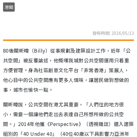
港聞
發佈時間: 2016/05/13
80後關昕暐（Billy）從事規劃及建築設計工作，近年「公
共空間」被反覆論述，他慨嘆我城對公共空間運用只着重
方便管理。身為社區創意文化平台「非常香港」策展人，
他心目中的公共空間應有更多人情味，讓居民做到想做的
事，城市也愉快一點。
關昕暐說，公共空間在港尤其重要，「人們住的地方很
小，需要一個讓他們走出去表達自己所想所做的公共空
間。」2014年他獲《Perspective》（透視雜誌）選入建築
組別的「40 Under 40」（40位40歲以下具影響力亞洲年