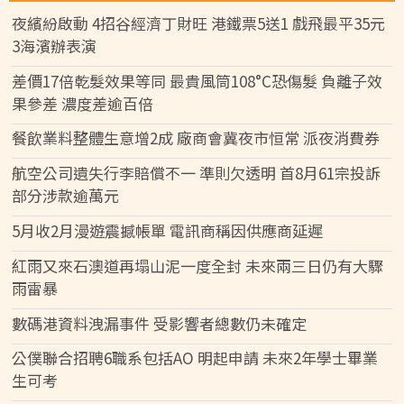
夜繽紛啟動 4招谷經濟丁財旺 港鐵票5送1 戲飛最平35元
3海濱辦表演
差價17倍乾髮效果等同 最貴風筒108°C恐傷髮 負離子效
果參差 濃度差逾百倍
餐飲業料整體生意增2成 廠商會冀夜市恒常 派夜消費券
航空公司遺失行李賠償不一 準則欠透明 首8月61宗投訴
部分涉款逾萬元
5月收2月漫遊震撼帳單 電訊商稱因供應商延遲
紅雨又來石澳道再塌山泥一度全封 未來兩三日仍有大驟
雨雷暴
數碼港資料洩漏事件 受影響者總數仍未確定
公僕聯合招聘6職系包括AO 明起申請 未來2年學士畢業
生可考