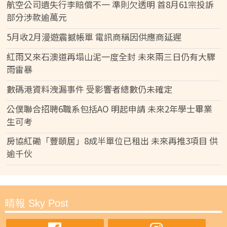
航空公司遺失行李賠償不一 準則欠透明 首8月61宗投訴
部分涉款逾萬元
5月收2月漫遊震撼帳單 電訊商稱因供應商延遲
紅雨又來石澳道再塌山泥一度全封 未來兩三日仍有大驟
雨雷暴
數碼港資料洩漏事件 受影響者總數仍未確定
公僕聯合招聘6職系包括AO 明起申請 未來2年學士畢業
生可考
房協紅磡「豐頤居」8成半單位已租出 未來再推3項目 供
逾千伙
晴報 Sky Post