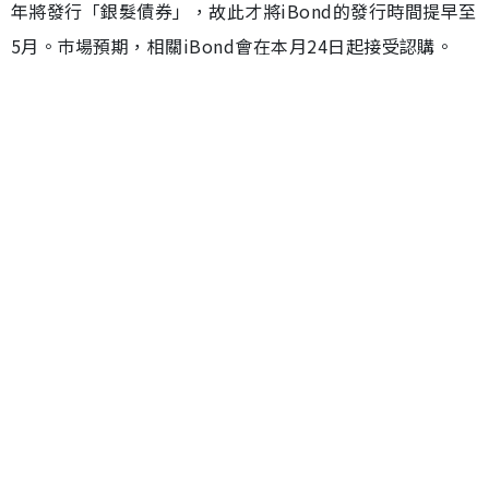
年將發行「銀髮債券」，故此才將iBond的發行時間提早至
5月。巿場預期，相關iBond會在本月24日起接受認購。