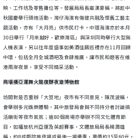
映、工作坊及零售攤位等。發展局局長甯漢豪稱，將趁中
秋國慶舉行頭炮活動，灣仔海濱有傷健共融及懷舊工藝主
題活動，亦有「大月亮」供市民打卡。中環海濱亦於本月
30日舉行「月來越好，歡樂灣區」與深圳同時舉行大型無
人機表演，另以往年度盛事如美酒佳餚巡禮亦在11月回歸
中環，包括全月全城酒吧及食肆推廣，讓市民和遊客在維
港兩岸夜景，享受不同精采活動。
商場播亞運舞火龍復辦夜遊博物館
坊間對是否重辦「大笪地」夜市有不同意見，陳茂波稱，
會舉辦多元娛樂體驗，其中旅發局會與不同持分者討論搞
活廟街等夜市氣氛；逾80個商場亦舉辦不同文化體育節
目，如播放杭州亞運及英超賽事，文體旅局局長楊潤雄
稱，約8成戲院推夜場或最後一場優惠，票價約35至60元，