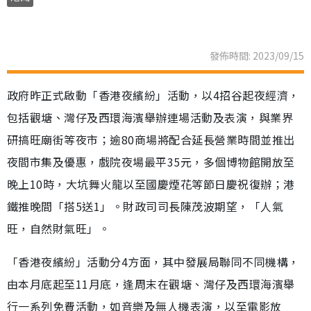
發佈時間: 2023/09/15
政府昨正式啟動「香港夜繽紛」活動，以4招谷起夜經濟，
包括觀塘、灣仔及西環海濱舉辦連場活動及表演，與業界
研搞旺廟街等夜市；逾80商場將配合延長營業時間並推出
夜間市集及優惠，戲院夜場最平35元，多個博物館開放至
晚上10時，大坑舞火龍以至國慶煙花等節日慶祝復辦；港
鐵推晚間「搭5送1」。財政司司長陳茂波期望，「人氣
旺，自然財氣旺」。
「香港夜繽紛」活動分4方面，其中發展局聯同不同機構，
由本月底起至11月底，逢周末在觀塘、灣仔及西環海濱舉
行一系列免費活動，如音樂及無人機表演，以至電影放