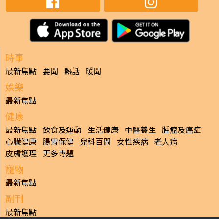
時事
最新焦點
要聞
熱話
暖聞
娛樂
最新焦點
健康
最新焦點
飲食及運動
生活健康
中醫養生
腫瘤及癌症
心臟健康
腸胃保健
兒科百問
女性疾病
老人病
皮膚護理
更多專題
寵物
最新焦點
副刊
最新焦點