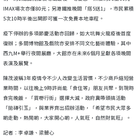
IMAX場次亦僅80元；另港鐵推晚間「搭5送1」，市民累積
5次10時半後出閘即可獲一次免費本地車程。
疫下停辦的多項節慶活動亦回歸，如大坑舞火龍疫後首度
復辦；多間博物館及戲院亦安排不同文化藝術體驗，其中
西九M+舉行夜間展廳，大館亦在未來6個月呈獻各項晚間
表演及展覽。
陳茂波稱3年疫情令不少人改變生活習慣，不少商戶縮短營
業時間，以往晚上9時許尚能「食住等」朋友共聚，到現時
食完晚飯，「買嘢行街」選擇大減，政府冀帶頭搞活動
「拋磚引玉」，與業界齊出招辦活動，「希望市民大眾多
啲走動，熱鬧啲，大家開心啲，人氣旺，自然財氣旺」。
記者︰李卓謙、梁薾心