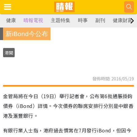
健康
晴報電視
主題特集
時事
副刊
健康財富
新iBond今公布
港聞
發佈時間: 2016/05/19
金管局將在今日（19日）舉行記者會，公布第6批通脹掛鈎
債券（iBond）詳情。今次債券的聯席安排行分別是中銀香
港及滙豐銀行。
有銀行業人士指，港府過去慣常在7月發行iBond，但因今