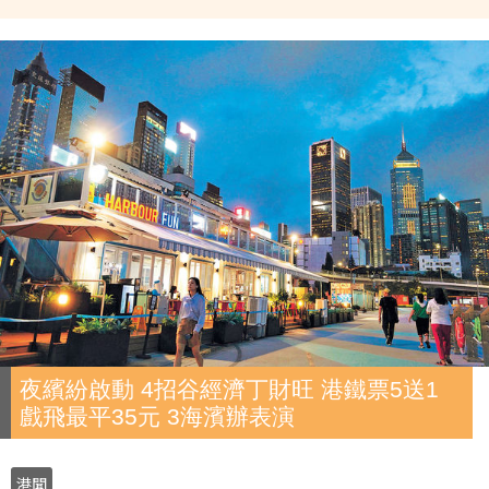
夜繽紛啟動 4招谷經濟丁財旺 港鐵票5送1
戲飛最平35元 3海濱辦表演
港聞