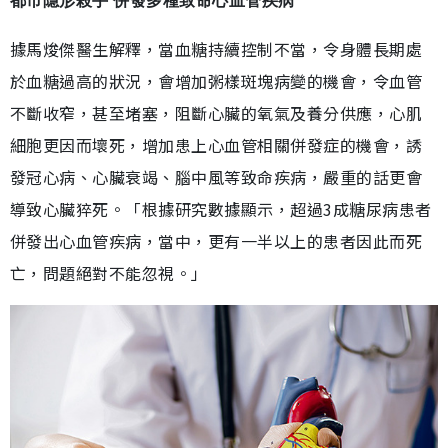
都市隱形殺手 併發多種致命心血管疾病
據馬焌傑醫生解釋，當血糖持續控制不當，令身體長期處
於血糖過高的狀況，會增加粥樣斑塊病變的機會，令血管
不斷收窄，甚至堵塞，阻斷心臟的氧氣及養分供應，心肌
細胞更因而壞死，增加患上心血管相關併發症的機會，誘
發冠心病、心臟衰竭、腦中風等致命疾病，嚴重的話更會
導致心臟猝死。「根據研究數據顯示，超過3成糖尿病患者
併發出心血管疾病，當中，更有一半以上的患者因此而死
亡，問題絕對不能忽視。」