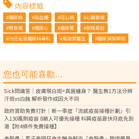
內容標籤
糖尿病
高血糖
冠心病
心臟衰竭
腎衰竭
糖尿心
糖尿腎
氣喘易攰
內分泌及糖尿科專科
馬焌傑醫生
糖尿偵探學院
您也可能喜歡...
Sick問識答｜皮膚現白斑=真菌纏身？ 醫生教1方法分辨
汗斑vs白蝕 解析發作成因大不同
政府資助免費打針｜新一季度「流感疫苗接種計劃」引
入130萬劑疫苗 8類人可優先接種 科興疫苗最快月底先到
港【附4條件免費接種】
食腦蟲｜男子泰國狂食生醃海鮮染「食腦蟲」腸道嚴重