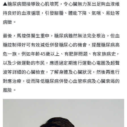
▲糖尿病間接導致心肌壞死，令心臟無力泵出足夠血液維
持良好的血液循環，引發腳腫、體能下降、氣喘、易攰等
病徵。
最後，馬焌傑醫生重申，糖尿病雖然無法完全根治，但血
糖控制得好可有效減低併發糖尿心的機會，提醒糖尿病高
危一族，例如年齡45歲以上、有肥胖問題、有家族病史，
以及少做運動的市民，應透過定期進行運動心電圖及超聲
波等詳細的心臟檢查，了解身體及心臟狀況，然後再進行
對應治療，從而降低糖尿病併發心血管疾病及心臟衰竭的
風險。