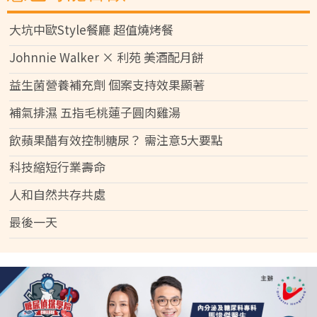
大坑中歐Style餐廳 超值燒烤餐
Johnnie Walker × 利苑 美酒配月餅
益生菌營養補充劑 個案支持效果顯著
補氣排濕 五指毛桃蓮子圓肉雞湯
飲蘋果醋有效控制糖尿？ 需注意5大要點
科技縮短行業壽命
人和自然共存共處
最後一天