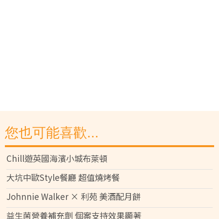
您也可能喜歡...
Chill遊英國海濱小城布萊頓
大坑中歐Style餐廳 超值燒烤餐
Johnnie Walker × 利苑 美酒配月餅
益生菌營養補充劑 個案支持效果顯著