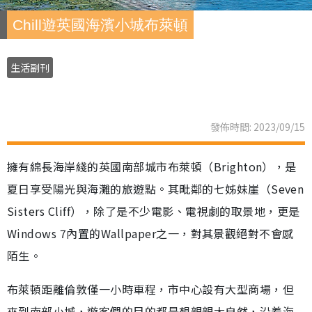
Chill遊英國海濱小城布萊頓
生活副刊
發佈時間: 2023/09/15
擁有綿長海岸綫的英國南部城市布萊頓（Brighton），是
夏日享受陽光與海灘的旅遊點。其毗鄰的七姊妹崖（Seven
Sisters Cliff），除了是不少電影、電視劇的取景地，更是
Windows 7內置的Wallpaper之一，對其景觀絕對不會感
陌生。
布萊頓距離倫敦僅一小時車程，市中心設有大型商場，但
來到南部小城，遊客們的目的都是想親親大自然，沿着海