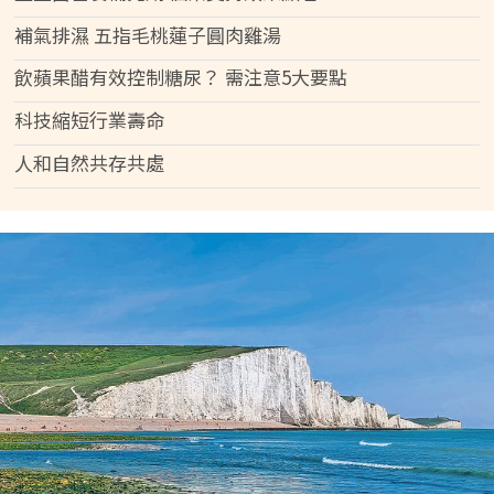
補氣排濕 五指毛桃蓮子圓肉雞湯
飲蘋果醋有效控制糖尿？ 需注意5大要點
科技縮短行業壽命
人和自然共存共處