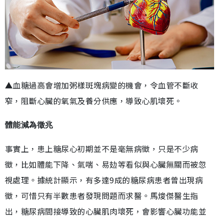
▲血糖過高會增加粥樣斑塊病變的機會，令血管不斷收
窄，阻斷心臟的氧氣及養分供應，導致心肌壞死。
體能減為徵兆
事實上，患上糖尿心初期並不是毫無病徵，只是不少病
徵，比如體能下降、氣喘、易攰等看似與心臟無關而被忽
視處理。據統計顯示，有多達9成的糖尿病患者曾出現病
徵，可惜只有半數患者發現問題而求醫。馬焌傑醫生指
出，糖尿病間接導致的心臟肌肉壞死，會影響心臟功能並