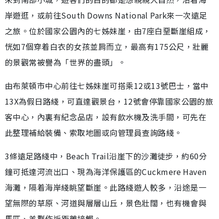
岸遊逛，或前往South Downs National Park來一次遠足
之旅。位於國家公園內的七姊妹崖，由7座白堊斷崖組成，
恍如7個穿着白衣的女孩並肩而立，最高有175公尺，壯麗
的景觀常被譽為「世界的盡頭」。
由布萊頓市中心前往七姊妹崖可搭乘12或13號巴士，當中
13X為假日路綫，可直達觀景台，12號會停靠國家公園的旅
客中心，內裏有紀念品店，設有飲水機及洗手間，可先在
此整理補給裝備、索取地圖或向管理員查詢路綫。
3條遠足路綫中，Beach Trail沿崖下的沙灘徒步，約60分
鐘可抵達河流出口、現為海洋保護區的Cuckmere Haven
海灘，隔着海岸綫眺望斷崖。此路綫遊人較多，沿途是一
望無際的草原、河道與層層山丘，景色壯闊，也有機會與
馬匹、羊群作近距離接觸。