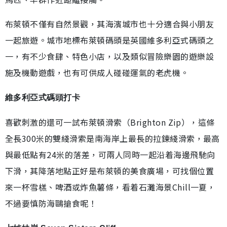
布萊頓不僅有自然景觀，其海濱城市也十分適合與小朋友
一起旅遊。城市地標布萊頓碼頭是英國維多利亞式碼頭之
一，有不少食肆、特色小店，以及類似冒險樂園的遊樂設
施及機動遊戲，也有可供成人碰碰運氣的老虎機。
維多利亞式碼頭打卡
喜歡刺激的還可一試布萊頓滑索（Brighton Zip），這條
全長300米的雙綫滑索是南海岸上最長的拉鍊綫滑索，最高
與最低點有24米的落差，可兩人同時一起沿着海邊飛馳向
下滑，其降落地點正好是布萊頓的美食廣場，可找個位置
來一杯雪榚、啤酒或炸魚薯條，看着石灘海景Chill一夏，
不過要慎防海鷗搶食呢！