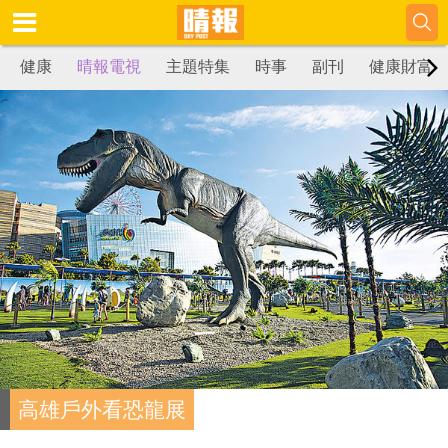
健康
晴報電視
主題特集
時事
副刊
健康財富
高雄戶外看恐龍展