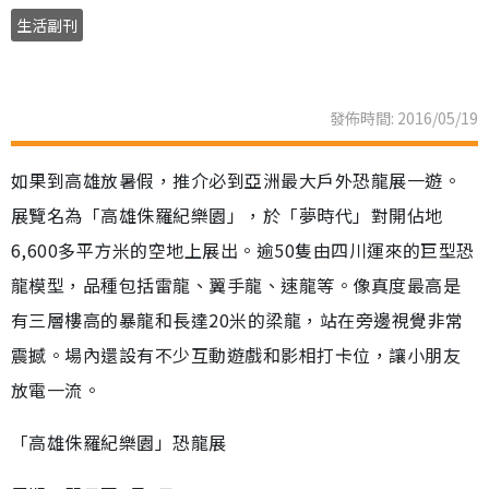
生活副刊
發佈時間: 2016/05/19
如果到高雄放暑假，推介必到亞洲最大戶外恐龍展一遊。
展覽名為「高雄侏羅紀樂園」，於「夢時代」對開佔地
6,600多平方米的空地上展出。逾50隻由四川運來的巨型恐
龍模型，品種包括雷龍、翼手龍、速龍等。像真度最高是
有三層樓高的暴龍和長達20米的梁龍，站在旁邊視覺非常
震撼。場內還設有不少互動遊戲和影相打卡位，讓小朋友
放電一流。
「高雄侏羅紀樂園」恐龍展