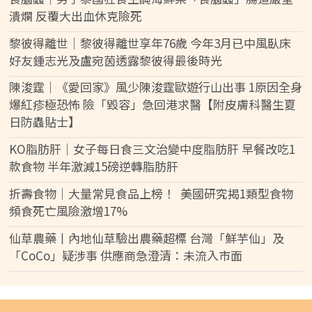
潰爛 反覆大出血休克險死
黎彼得離世｜黎彼得離世享年76歲 今年3月已中風臥床
好友鍾志光及盧宛茵透露黎彼得最後時光
陳浚霆｜《愛回家》風少陳浚霆歐遊行山出事 1原因全身
爆紅疹極恐怖 險「毀容」急回港求醫【附皮膚科醫生夏
日防蟲貼士】
KO脂肪肝｜女子每日食三文治變中度脂肪肝 早餐改吃1
款食物 半年激減15磅逆轉脂肪肝
折壽食物｜大量常見食品上榜！ 美國研究揭1類型食物
頻食死亡風險激增17%
仙草農藥丨內地仙草驗出農藥超標 台灣「鮮芋仙」及
「CoCo」疑涉事 供應商急澄清：未流入市面