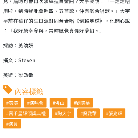
兒，屆時可會再次演繹這首金曲？大宇笑說︰「一定走唔
甩啦，到時我哋會唱四、五首歌，仲有啲合唱歌。」大宇
早前在華仔的生日派對同台合唱《倒轉地球》，他開心說
︰「我好榮幸參與，當時感覺真係好夢幻。」
採訪︰黃曉妍
撰文︰Steven
美術︰梁政敏
內容標籤
表演
演唱會
佛山
劉德華
萬千星輝頒獎典禮
陶大宇
吳啟華
張兆輝
演員