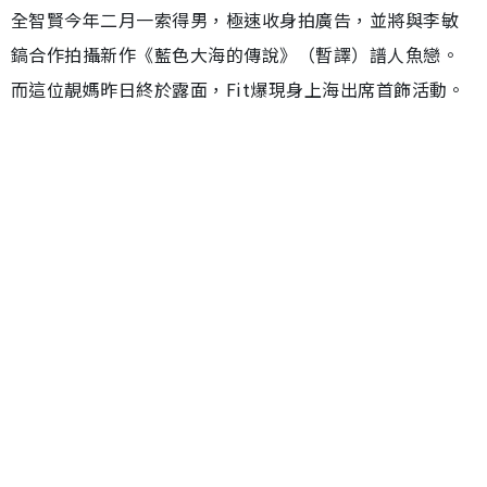
全智賢今年二月一索得男，極速收身拍廣告，並將與李敏
鎬合作拍攝新作《藍色大海的傳說》（暫譯）譜人魚戀。
而這位靚媽昨日終於露面，Fit爆現身上海出席首飾活動。