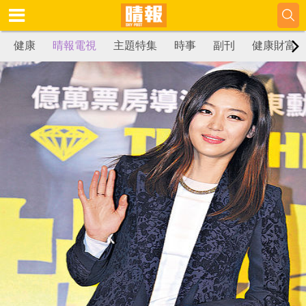
健康
晴報電視
主題特集
時事
副刊
健康財富