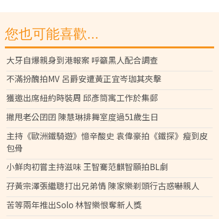
您也可能喜歡...
大牙自爆親身到港報案 呼籲黑人配合調查
不滿扮醜拍MV 呂爵安遭黃正宜岑珈其夾擊
獲邀出席紐約時裝周 邱彥筒寓工作於集郵
撇甩老公囝囝 陳慧琳排舞室度過51歲生日
主持《歐洲鐵騎遊》憶辛酸史 袁偉豪拍《鐵探》瘦到皮
包骨
小鮮肉初嘗主持滋味 王智騫范麒智願拍BL劇
孖黃宗澤張繼聰打出兄弟情 陳家樂剃頭行古惑嚇親人
苦等兩年推出Solo 林智樂恨奪新人獎