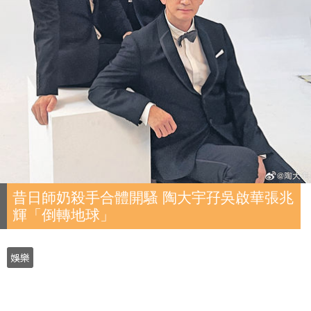
昔日師奶殺手合體開騷 陶大宇孖吳啟華張兆
輝「倒轉地球」
娛樂