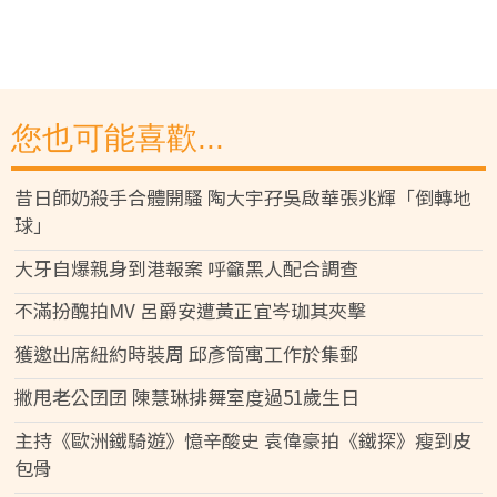
您也可能喜歡...
昔日師奶殺手合體開騷 陶大宇孖吳啟華張兆輝「倒轉地
球」
大牙自爆親身到港報案 呼籲黑人配合調查
不滿扮醜拍MV 呂爵安遭黃正宜岑珈其夾擊
獲邀出席紐約時裝周 邱彥筒寓工作於集郵
撇甩老公囝囝 陳慧琳排舞室度過51歲生日
主持《歐洲鐵騎遊》憶辛酸史 袁偉豪拍《鐵探》瘦到皮
包骨