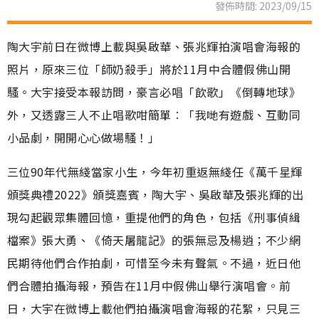
發佈時間: 2023/09/15
陶大宇前日在微博上載與吳啟華、張兆輝拍演唱會海報的
照片，原來三位「師奶殺手」將於11月中合體假佛山開
騷。大宇接受本報訪問，豪言必唱「飲歌」《倒轉地球》
外，又透露三人不止唱歌咁簡單︰「我哋有遊戲、互動同
小品劇，開開心心做場騷！」
三位90年代無綫當家小生，今年初重返無綫任《萬千星輝
頒獎典禮2022》頒獎嘉賓，陶大宇、吳啟華及張兆輝的出
現勾起觀眾集體回憶，重提他們的角色，包括《刑事偵緝
檔案》張大勇、《倚天屠龍記》的張無忌及楊逍；不少網
民期待他們合作拍劇，可惜至今未有聲氣。不過，近日他
們合體拍攝海報，預告在11月中假佛山舉行演唱會。前
日，大宇在微博上載他們拍攝演唱會海報的花絮，只見三