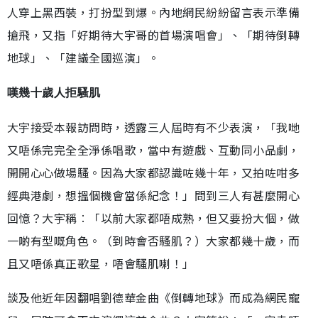
人穿上黑西裝，打扮型到爆。內地網民紛紛留言表示準備
搶飛，又指「好期待大宇哥的首場演唱會」、「期待倒轉
地球」、「建議全國巡演」。
嘆幾十歲人拒騷肌
大宇接受本報訪問時，透露三人屆時有不少表演，「我哋
又唔係完完全全淨係唱歌，當中有遊戲、互動同小品劇，
開開心心做場騷。因為大家都認識咗幾十年，又拍咗咁多
經典港劇，想搵個機會當係紀念！」問到三人有甚麼開心
回憶？大宇稱︰「以前大家都唔成熟，但又要扮大個，做
一啲有型嘅角色。（到時會否騷肌？）大家都幾十歲，而
且又唔係真正歌星，唔會騷肌喇！」
談及他近年因翻唱劉德華金曲《倒轉地球》而成為網民寵