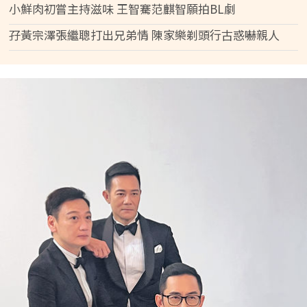
小鮮肉初嘗主持滋味 王智騫范麒智願拍BL劇
孖黃宗澤張繼聰打出兄弟情 陳家樂剃頭行古惑嚇親人