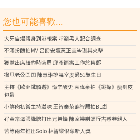
您也可能喜歡...
大牙自爆親身到港報案 呼籲黑人配合調查
不滿扮醜拍MV 呂爵安遭黃正宜岑珈其夾擊
獲邀出席紐約時裝周 邱彥筒寓工作於集郵
撇甩老公囝囝 陳慧琳排舞室度過51歲生日
主持《歐洲鐵騎遊》憶辛酸史 袁偉豪拍《鐵探》瘦到皮
包骨
小鮮肉初嘗主持滋味 王智騫范麒智願拍BL劇
孖黃宗澤張繼聰打出兄弟情 陳家樂剃頭行古惑嚇親人
苦等兩年推出Solo 林智樂恨奪新人獎