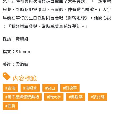
兒，屆時可會再次演繹這首金曲？大宇笑說︰「一定走唔
甩啦，到時我哋會唱四、五首歌，仲有啲合唱歌。」大宇
早前在華仔的生日派對同台合唱《倒轉地球》，他開心說
︰「我好榮幸參與，當時感覺真係好夢幻。」
採訪︰黃曉妍
撰文︰Steven
美術︰梁政敏
內容標籤
表演
演唱會
佛山
劉德華
萬千星輝頒獎典禮
陶大宇
吳啟華
張兆輝
演員