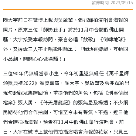
發佈時間: 2023/09/15
陶大宇前日在微博上載與吳啟華、張兆輝拍演唱會海報的
照片，原來三位「師奶殺手」將於11月中合體假佛山開
騷。大宇接受本報訪問，豪言必唱「飲歌」《倒轉地球》
外，又透露三人不止唱歌咁簡單︰「我哋有遊戲、互動同
小品劇，開開心心做場騷！」
三位90年代無綫當家小生，今年初重返無綫任《萬千星輝
頒獎典禮2022》頒獎嘉賓，陶大宇、吳啟華及張兆輝的出
現勾起觀眾集體回憶，重提他們的角色，包括《刑事偵緝
檔案》張大勇、《倚天屠龍記》的張無忌及楊逍；不少網
民期待他們合作拍劇，可惜至今未有聲氣。不過，近日他
們合體拍攝海報，預告在11月中假佛山舉行演唱會。前
日，大宇在微博上載他們拍攝演唱會海報的花絮，只見三