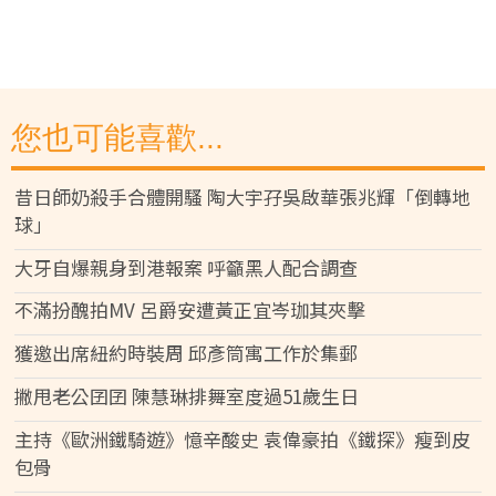
您也可能喜歡...
昔日師奶殺手合體開騷 陶大宇孖吳啟華張兆輝「倒轉地
球」
大牙自爆親身到港報案 呼籲黑人配合調查
不滿扮醜拍MV 呂爵安遭黃正宜岑珈其夾擊
獲邀出席紐約時裝周 邱彥筒寓工作於集郵
撇甩老公囝囝 陳慧琳排舞室度過51歲生日
主持《歐洲鐵騎遊》憶辛酸史 袁偉豪拍《鐵探》瘦到皮
包骨