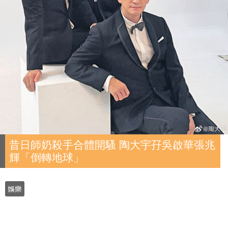
昔日師奶殺手合體開騷 陶大宇孖吳啟華張兆
輝「倒轉地球」
娛樂