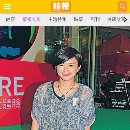
健康
晴報電視
主題特集
時事
副刊
健康財富