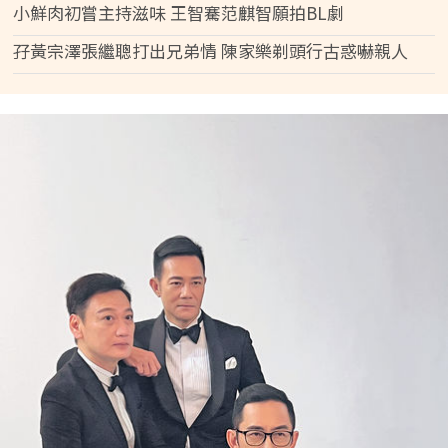
小鮮肉初嘗主持滋味 王智騫范麒智願拍BL劇
孖黃宗澤張繼聰打出兄弟情 陳家樂剃頭行古惑嚇親人