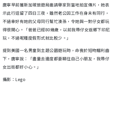
唐寧早前獲新加坡旅遊局邀請舉家到當地拍宣傳片，她表
示此行逗留了四日三夜，雖然老公因工作在身未有同行，
不過幸好有她的父母同行幫忙湊孫，令她與一對仔女都玩
得很開心。「爸爸已經80幾歲，以前我帶仔女返鄉下印尼
玩，不過呢種度假形式就比較少。」
提到美國一名男童到主題公園遊玩時，命喪於短吻鱷利齒
下，唐寧說：「盡量去邊度都要睇住自己小朋友，我帶仔
女出街都好小心。」
攝影：Lego