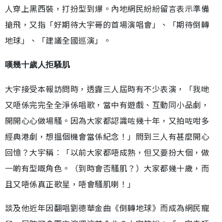
人穿上黑西裝，打扮型到爆。內地網民紛紛留言表示準備
搶飛，又指「好期待大宇哥的首場演唱會」、「期待倒轉
地球」、「建議全國巡演」。
嘆幾十歲人拒騷肌
大宇接受本報訪問時，透露三人屆時有不少表演，「我哋
又唔係完完全全淨係唱歌，當中有遊戲、互動同小品劇，
開開心心做場騷。因為大家都認識咗幾十年，又拍咗咁多
經典港劇，想搵個機會當係紀念！」問到三人有甚麼開心
回憶？大宇稱︰「以前大家都唔成熟，但又要扮大個，做
一啲有型嘅角色。（到時會否騷肌？）大家都幾十歲，而
且又唔係真正歌星，唔會騷肌喇！」
談及他近年因翻唱劉德華金曲《倒轉地球》而成為網民寵