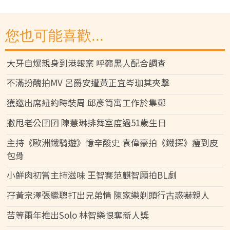
您也可能喜歡...
大牙自爆親身到港報案 呼籲黑人配合調查
不滿扮醜拍MV 呂爵安遭黃正宜岑珈其夾擊
獲邀出席紐約時裝周 邱彥筒寓工作於集郵
撇甩老公囝囝 陳慧琳排舞室度過51歲生日
主持《歐洲鐵騎遊》憶辛酸史 袁偉豪拍《鐵探》瘦到皮
包骨
小鮮肉初嘗主持滋味 王智騫范麒智願拍BL劇
孖黃宗澤張繼聰打出兄弟情 陳家樂剃頭行古惑嚇親人
苦等兩年推出Solo 林智樂恨奪新人獎