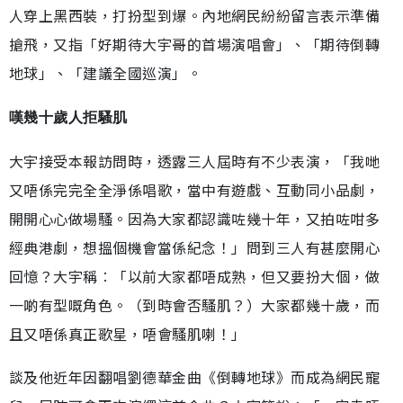
人穿上黑西裝，打扮型到爆。內地網民紛紛留言表示準備
搶飛，又指「好期待大宇哥的首場演唱會」、「期待倒轉
地球」、「建議全國巡演」。
嘆幾十歲人拒騷肌
大宇接受本報訪問時，透露三人屆時有不少表演，「我哋
又唔係完完全全淨係唱歌，當中有遊戲、互動同小品劇，
開開心心做場騷。因為大家都認識咗幾十年，又拍咗咁多
經典港劇，想搵個機會當係紀念！」問到三人有甚麼開心
回憶？大宇稱︰「以前大家都唔成熟，但又要扮大個，做
一啲有型嘅角色。（到時會否騷肌？）大家都幾十歲，而
且又唔係真正歌星，唔會騷肌喇！」
談及他近年因翻唱劉德華金曲《倒轉地球》而成為網民寵