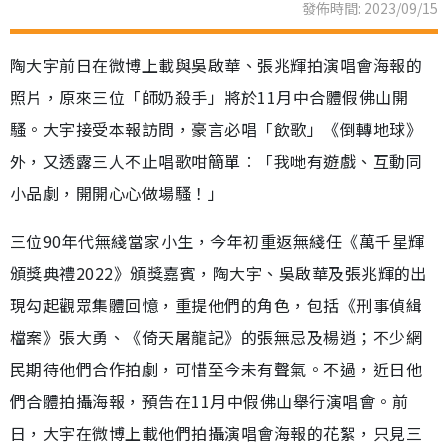
發佈時間: 2023/09/15
陶大宇前日在微博上載與吳啟華、張兆輝拍演唱會海報的
照片，原來三位「師奶殺手」將於11月中合體假佛山開
騷。大宇接受本報訪問，豪言必唱「飲歌」《倒轉地球》
外，又透露三人不止唱歌咁簡單︰「我哋有遊戲、互動同
小品劇，開開心心做場騷！」
三位90年代無綫當家小生，今年初重返無綫任《萬千星輝
頒獎典禮2022》頒獎嘉賓，陶大宇、吳啟華及張兆輝的出
現勾起觀眾集體回憶，重提他們的角色，包括《刑事偵緝
檔案》張大勇、《倚天屠龍記》的張無忌及楊逍；不少網
民期待他們合作拍劇，可惜至今未有聲氣。不過，近日他
們合體拍攝海報，預告在11月中假佛山舉行演唱會。前
日，大宇在微博上載他們拍攝演唱會海報的花絮，只見三