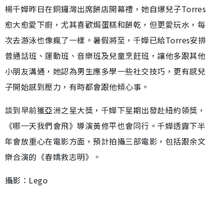
楊千嬅昨日在銅鑼灣出席餅店開幕禮，她自爆兒子Torres
愈大愈愛下廚，尤其喜歡焗蛋糕和餅乾，但更愛玩水，每
次去游泳也像瘋了一樣。暑假將至，千嬅已給Torres安排
普通話班、運動班、音樂班及兒童烹飪班，讓他多跟其他
小朋友溝通，她認為男生應多學一些社交技巧，更有感兒
子開始感到壓力，有時都會跟他傾心事。
談到早前獲亞洲之星大獎，千嬅下星期出發赴紐約領獎，
《哪一天我們會飛》導演黃修平也會同行。千嬅透露下半
年會放重心在電影方面，預計拍攝三部電影，包括跟余文
樂合演的《春嬌救志明》。
攝影：Lego