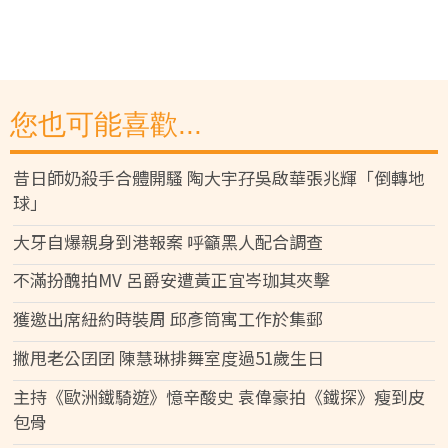
您也可能喜歡...
昔日師奶殺手合體開騷 陶大宇孖吳啟華張兆輝「倒轉地
球」
大牙自爆親身到港報案 呼籲黑人配合調查
不滿扮醜拍MV 呂爵安遭黃正宜岑珈其夾擊
獲邀出席紐約時裝周 邱彥筒寓工作於集郵
撇甩老公囝囝 陳慧琳排舞室度過51歲生日
主持《歐洲鐵騎遊》憶辛酸史 袁偉豪拍《鐵探》瘦到皮
包骨