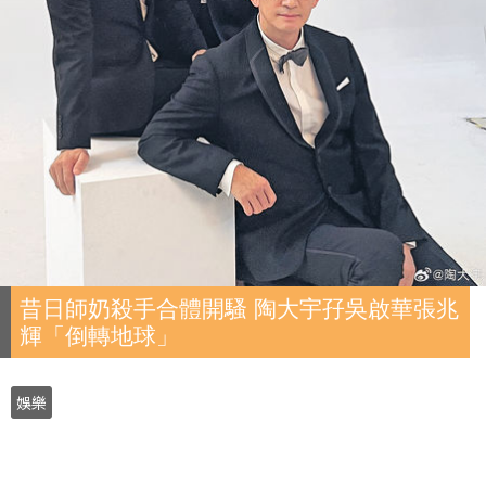
昔日師奶殺手合體開騷 陶大宇孖吳啟華張兆
輝「倒轉地球」
娛樂