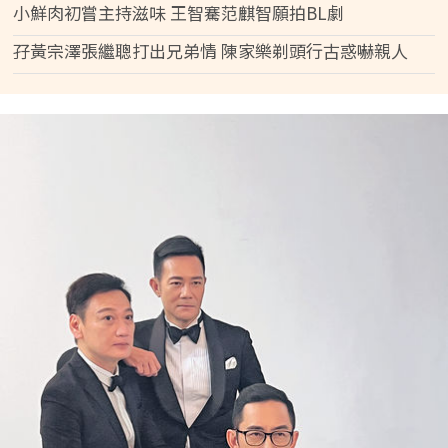
小鮮肉初嘗主持滋味 王智騫范麒智願拍BL劇
孖黃宗澤張繼聰打出兄弟情 陳家樂剃頭行古惑嚇親人