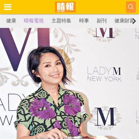
健康
晴報電視
主題特集
時事
副刊
健康財富