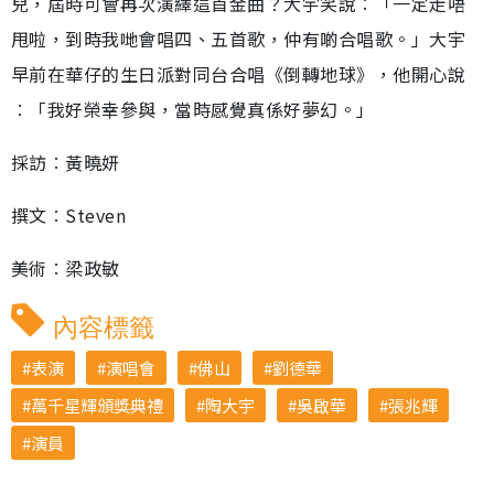
兒，屆時可會再次演繹這首金曲？大宇笑說︰「一定走唔
甩啦，到時我哋會唱四、五首歌，仲有啲合唱歌。」大宇
早前在華仔的生日派對同台合唱《倒轉地球》，他開心說
︰「我好榮幸參與，當時感覺真係好夢幻。」
採訪︰黃曉妍
撰文︰Steven
美術︰梁政敏
內容標籤
表演
演唱會
佛山
劉德華
萬千星輝頒獎典禮
陶大宇
吳啟華
張兆輝
演員