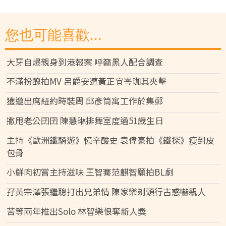
您也可能喜歡...
大牙自爆親身到港報案 呼籲黑人配合調查
不滿扮醜拍MV 呂爵安遭黃正宜岑珈其夾擊
獲邀出席紐約時裝周 邱彥筒寓工作於集郵
撇甩老公囝囝 陳慧琳排舞室度過51歲生日
主持《歐洲鐵騎遊》憶辛酸史 袁偉豪拍《鐵探》瘦到皮
包骨
小鮮肉初嘗主持滋味 王智騫范麒智願拍BL劇
孖黃宗澤張繼聰打出兄弟情 陳家樂剃頭行古惑嚇親人
苦等兩年推出Solo 林智樂恨奪新人獎