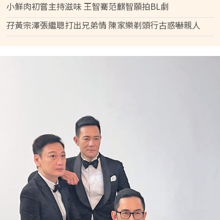
小鮮肉初嘗主持滋味 王智騫范麒智願拍BL劇
孖黃宗澤張繼聰打出兄弟情 陳家樂剃頭行古惑嚇親人