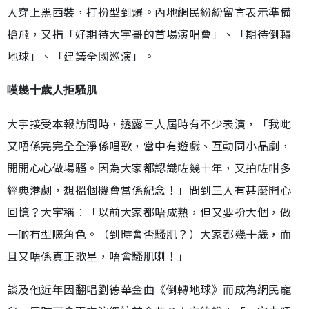
人穿上黑西裝，打扮型到爆。內地網民紛紛留言表示準備
搶飛，又指「好期待大宇哥的首場演唱會」、「期待倒轉
地球」、「建議全國巡演」。
嘆幾十歲人拒騷肌
大宇接受本報訪問時，透露三人屆時有不少表演，「我哋
又唔係完完全全淨係唱歌，當中有遊戲、互動同小品劇，
開開心心做場騷。因為大家都認識咗幾十年，又拍咗咁多
經典港劇，想搵個機會當係紀念！」問到三人有甚麼開心
回憶？大宇稱︰「以前大家都唔成熟，但又要扮大個，做
一啲有型嘅角色。（到時會否騷肌？）大家都幾十歲，而
且又唔係真正歌星，唔會騷肌喇！」
談及他近年因翻唱劉德華金曲《倒轉地球》而成為網民寵