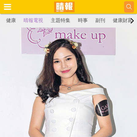
健康
晴報電視
主題特集
時事
副刊
健康財富