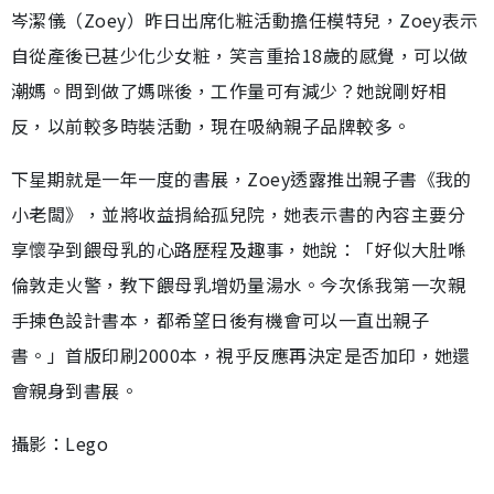
岑潔儀（Zoey）昨日出席化粧活動擔任模特兒，Zoey表示
自從產後已甚少化少女粧，笑言重拾18歲的感覺，可以做
潮媽。問到做了媽咪後，工作量可有減少？她說剛好相
反，以前較多時裝活動，現在吸納親子品牌較多。
下星期就是一年一度的書展，Zoey透露推出親子書《我的
小老闆》，並將收益捐給孤兒院，她表示書的內容主要分
享懷孕到餵母乳的心路歷程及趣事，她說：「好似大肚喺
倫敦走火警，教下餵母乳增奶量湯水。今次係我第一次親
手揀色設計書本，都希望日後有機會可以一直出親子
書。」首版印刷2000本，視乎反應再決定是否加印，她還
會親身到書展。
攝影：Lego