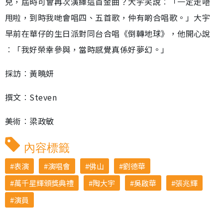
兒，屆時可會再次演繹這首金曲？大宇笑說︰「一定走唔
甩啦，到時我哋會唱四、五首歌，仲有啲合唱歌。」大宇
早前在華仔的生日派對同台合唱《倒轉地球》，他開心說
︰「我好榮幸參與，當時感覺真係好夢幻。」
採訪︰黃曉妍
撰文︰Steven
美術︰梁政敏
內容標籤
表演
演唱會
佛山
劉德華
萬千星輝頒獎典禮
陶大宇
吳啟華
張兆輝
演員