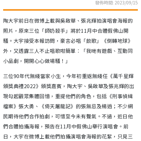
發佈時間: 2023/09/15
陶大宇前日在微博上載與吳啟華、張兆輝拍演唱會海報的
照片，原來三位「師奶殺手」將於11月中合體假佛山開
騷。大宇接受本報訪問，豪言必唱「飲歌」《倒轉地球》
外，又透露三人不止唱歌咁簡單︰「我哋有遊戲、互動同
小品劇，開開心心做場騷！」
三位90年代無綫當家小生，今年初重返無綫任《萬千星輝
頒獎典禮2022》頒獎嘉賓，陶大宇、吳啟華及張兆輝的出
現勾起觀眾集體回憶，重提他們的角色，包括《刑事偵緝
檔案》張大勇、《倚天屠龍記》的張無忌及楊逍；不少網
民期待他們合作拍劇，可惜至今未有聲氣。不過，近日他
們合體拍攝海報，預告在11月中假佛山舉行演唱會。前
日，大宇在微博上載他們拍攝演唱會海報的花絮，只見三