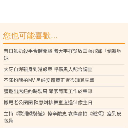
您也可能喜歡...
昔日師奶殺手合體開騷 陶大宇孖吳啟華張兆輝「倒轉地
球」
大牙自爆親身到港報案 呼籲黑人配合調查
不滿扮醜拍MV 呂爵安遭黃正宜岑珈其夾擊
獲邀出席紐約時裝周 邱彥筒寓工作於集郵
撇甩老公囝囝 陳慧琳排舞室度過51歲生日
主持《歐洲鐵騎遊》憶辛酸史 袁偉豪拍《鐵探》瘦到皮
包骨