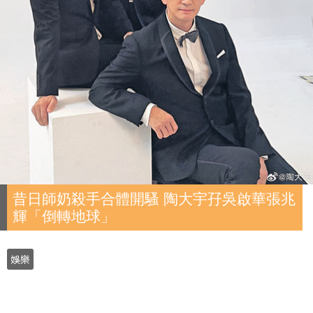
昔日師奶殺手合體開騷 陶大宇孖吳啟華張兆
輝「倒轉地球」
娛樂