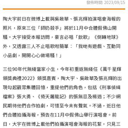
發佈時間: 2023/09/15
陶大宇前日在微博上載與吳啟華、張兆輝拍演唱會海報的
照片，原來三位「師奶殺手」將於11月中合體假佛山開
騷。大宇接受本報訪問，豪言必唱「飲歌」《倒轉地球》
外，又透露三人不止唱歌咁簡單︰「我哋有遊戲、互動同
小品劇，開開心心做場騷！」
三位90年代無綫當家小生，今年初重返無綫任《萬千星輝
頒獎典禮2022》頒獎嘉賓，陶大宇、吳啟華及張兆輝的出
現勾起觀眾集體回憶，重提他們的角色，包括《刑事偵緝
檔案》張大勇、《倚天屠龍記》的張無忌及楊逍；不少網
民期待他們合作拍劇，可惜至今未有聲氣。不過，近日他
們合體拍攝海報，預告在11月中假佛山舉行演唱會。前
日，大宇在微博上載他們拍攝演唱會海報的花絮，只見三