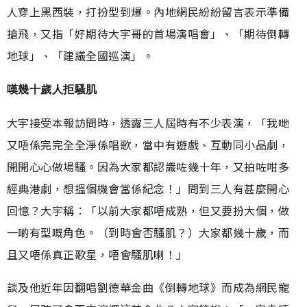
人穿上黑西裝，打扮型到爆。內地網民紛紛留言表示準備
搶飛，又指「好期待大宇哥的首場演唱會」、「期待倒轉
地球」、「建議全國巡演」。
嘆幾十歲人拒騷肌
大宇接受本報訪問時，透露三人屆時有不少表演，「我哋
又唔係完完全全淨係唱歌，當中有遊戲、互動同小品劇，
開開心心做場騷。因為大家都認識咗幾十年，又拍咗咁多
經典港劇，想搵個機會當係紀念！」問到三人有甚麼開心
回憶？大宇稱︰「以前大家都唔成熟，但又要扮大個，做
一啲有型嘅角色。（到時會否騷肌？）大家都幾十歲，而
且又唔係真正歌星，唔會騷肌喇！」
談及他近年因翻唱劉德華金曲《倒轉地球》而成為網民寵