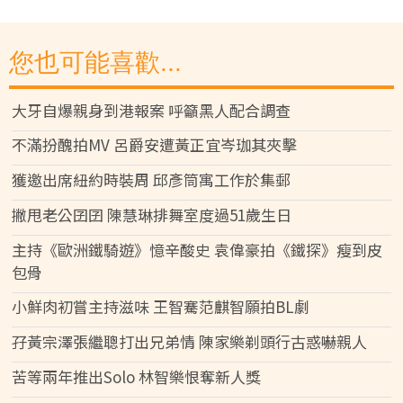
您也可能喜歡...
大牙自爆親身到港報案 呼籲黑人配合調查
不滿扮醜拍MV 呂爵安遭黃正宜岑珈其夾擊
獲邀出席紐約時裝周 邱彥筒寓工作於集郵
撇甩老公囝囝 陳慧琳排舞室度過51歲生日
主持《歐洲鐵騎遊》憶辛酸史 袁偉豪拍《鐵探》瘦到皮
包骨
小鮮肉初嘗主持滋味 王智騫范麒智願拍BL劇
孖黃宗澤張繼聰打出兄弟情 陳家樂剃頭行古惑嚇親人
苦等兩年推出Solo 林智樂恨奪新人獎