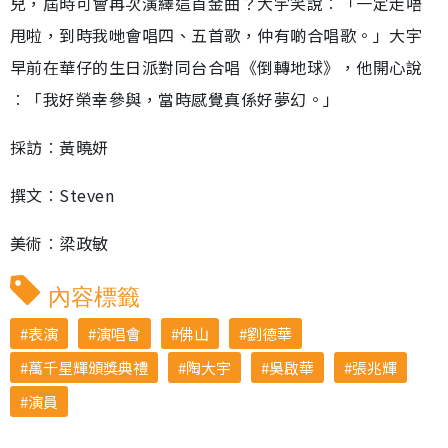
兒，屆時可會再次演繹這首金曲？大宇笑說︰「一定走唔
甩啦，到時我哋會唱四、五首歌，仲有啲合唱歌。」大宇
早前在華仔的生日派對同台合唱《倒轉地球》，他開心說
︰「我好榮幸參與，當時感覺真係好夢幻。」
採訪︰黃曉妍
撰文︰Steven
美術︰梁政敏
內容標籤
表演
演唱會
佛山
劉德華
萬千星輝頒獎典禮
陶大宇
吳啟華
張兆輝
演員