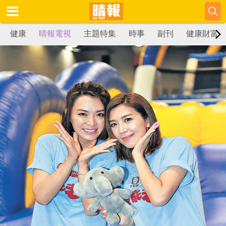
健康
晴報電視
主題特集
時事
副刊
健康財富