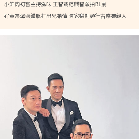
小鮮肉初嘗主持滋味 王智騫范麒智願拍BL劇
孖黃宗澤張繼聰打出兄弟情 陳家樂剃頭行古惑嚇親人