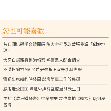
您也可能喜歡...
昔日師奶殺手合體開騷 陶大宇孖吳啟華張兆輝「倒轉地
球」
大牙自爆親身到港報案 呼籲黑人配合調查
不滿扮醜拍MV 呂爵安遭黃正宜岑珈其夾擊
獲邀出席紐約時裝周 邱彥筒寓工作於集郵
撇甩老公囝囝 陳慧琳排舞室度過51歲生日
主持《歐洲鐵騎遊》憶辛酸史 袁偉豪拍《鐵探》瘦到皮
包骨