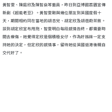
黃智雯、陳庭欣及陳智燊等藝員，昨日到亞博館荔園宣傳
新劇《超能老豆》。黃智雯剛與幾位朋友到英國度假十
天，期間相約同在當地的胡杏兒、胡定欣及胡蓓蔚茶敘。
談到胡定欣宣布甩拖，智雯明白每段感情告終，都需要時
間去療傷，她覺得定欣是個積極女仔，作為好姊妹一定支
持她的決定，但定欣的感情事，留待她從英國返港後親自
交代好了。