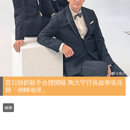
昔日師奶殺手合體開騷 陶大宇孖吳啟華張兆
輝「倒轉地球」
娛樂