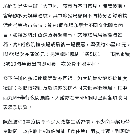
坊間對是否重辦「大笪地」夜市有不同意見，陳茂波稱，
會舉辦多元娛樂體驗，其中旅發局會與不同持分者討論搞
活廟街等夜市氣氛；逾80個商場亦舉辦不同文化體育節
目，如播放杭州亞運及英超賽事，文體旅局局長楊潤雄
稱，約8成戲院推夜場或最後一場優惠，票價約35至60元，
IMAX場次亦僅80元；另港鐵推晚間「搭5送1」，市民累積
5次10時半後出閘即可獲一次免費本地車程。
疫下停辦的多項節慶活動亦回歸，如大坑舞火龍疫後首度
復辦；多間博物館及戲院亦安排不同文化藝術體驗，其中
西九M+舉行夜間展廳，大館亦在未來6個月呈獻各項晚間
表演及展覽。
陳茂波稱3年疫情令不少人改變生活習慣，不少商戶縮短營
業時間，以往晚上9時許尚能「食住等」朋友共聚，到現時