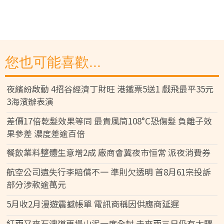
您也可能喜歡...
夜繽紛啟動 4招谷經濟丁財旺 港鐵票5送1 戲飛最平35元
3海濱辦表演
差價17倍乾髮效果等同 最貴風筒108°C恐傷髮 負離子效
果參差 濃度差逾百倍
餐飲業料整體生意增2成 廠商會冀夜市恒常 派夜消費券
航空公司遺失行李賠償不一 準則欠透明 首8月61宗投訴
部分涉款逾萬元
5月收2月漫遊震撼帳單 電訊商稱因供應商延遲
紅雨又來石澳道再塌山泥一度全封 未來兩三日仍有大驟