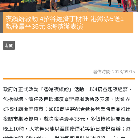
夜繽紛啟動 4招谷經濟丁財旺 港鐵票5送1
戲飛最平35元 3海濱辦表演
港聞
發佈時間: 2023/09/15
政府昨正式啟動「香港夜繽紛」活動，以4招谷起夜經濟，
包括觀塘、灣仔及西環海濱舉辦連場活動及表演，與業界
研搞旺廟街等夜市；逾80商場將配合延長營業時間並推出
夜間市集及優惠，戲院夜場最平35元，多個博物館開放至
晚上10時，大坑舞火龍以至國慶煙花等節日慶祝復辦；港