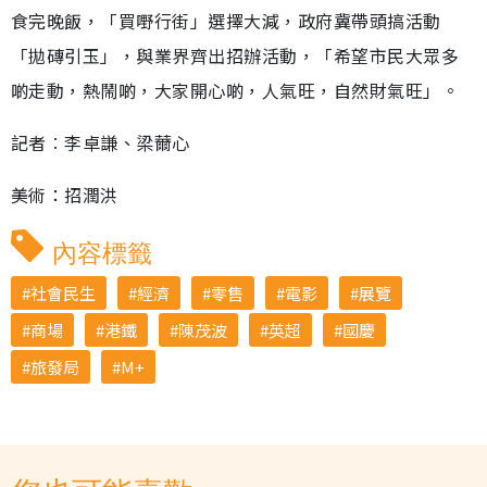
食完晚飯，「買嘢行街」選擇大減，政府冀帶頭搞活動
「拋磚引玉」，與業界齊出招辦活動，「希望市民大眾多
啲走動，熱鬧啲，大家開心啲，人氣旺，自然財氣旺」。
記者︰李卓謙、梁薾心
美術：招潤洪
內容標籤
社會民生
經濟
零售
電影
展覽
商場
港鐵
陳茂波
英超
國慶
旅發局
M+