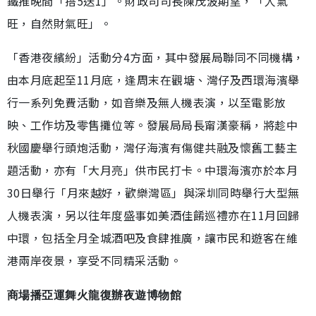
鐵推晚間「搭5送1」。財政司司長陳茂波期望，「人氣
旺，自然財氣旺」。
「香港夜繽紛」活動分4方面，其中發展局聯同不同機構，
由本月底起至11月底，逢周末在觀塘、灣仔及西環海濱舉
行一系列免費活動，如音樂及無人機表演，以至電影放
映、工作坊及零售攤位等。發展局局長甯漢豪稱，將趁中
秋國慶舉行頭炮活動，灣仔海濱有傷健共融及懷舊工藝主
題活動，亦有「大月亮」供市民打卡。中環海濱亦於本月
30日舉行「月來越好，歡樂灣區」與深圳同時舉行大型無
人機表演，另以往年度盛事如美酒佳餚巡禮亦在11月回歸
中環，包括全月全城酒吧及食肆推廣，讓市民和遊客在維
港兩岸夜景，享受不同精采活動。
商場播亞運舞火龍復辦夜遊博物館