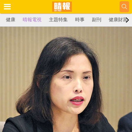
健康
晴報電視
主題特集
時事
副刊
健康財富