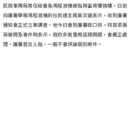
民政事務局常任秘書長馮程淑儀被指與富商樓換樓，日前
向廉署舉報馮程淑儀的社民連主席吳文遠表示，收到廉署
通知會正式立案調查，他今日會到廉署錄口供。特首梁振
英被問及事件時表示，政府非常重視這類問題，會嚴正處
理。廉署發言人指，一般不會評論個別案件。