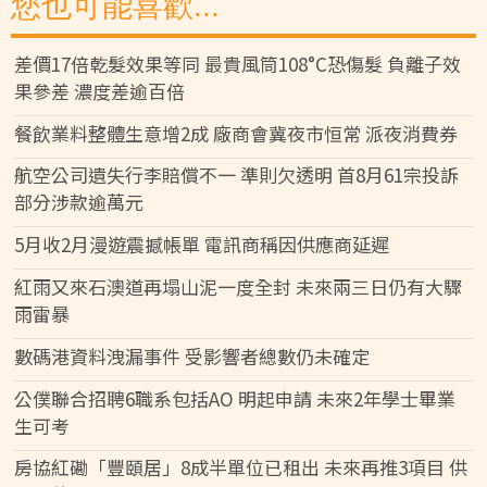
您也可能喜歡...
差價17倍乾髮效果等同 最貴風筒108°C恐傷髮 負離子效
果參差 濃度差逾百倍
餐飲業料整體生意增2成 廠商會冀夜市恒常 派夜消費券
航空公司遺失行李賠償不一 準則欠透明 首8月61宗投訴
部分涉款逾萬元
5月收2月漫遊震撼帳單 電訊商稱因供應商延遲
紅雨又來石澳道再塌山泥一度全封 未來兩三日仍有大驟
雨雷暴
數碼港資料洩漏事件 受影響者總數仍未確定
公僕聯合招聘6職系包括AO 明起申請 未來2年學士畢業
生可考
房協紅磡「豐頤居」8成半單位已租出 未來再推3項目 供