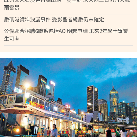
雨雷暴
數碼港資料洩漏事件 受影響者總數仍未確定
公僕聯合招聘6職系包括AO 明起申請 未來2年學士畢業
生可考