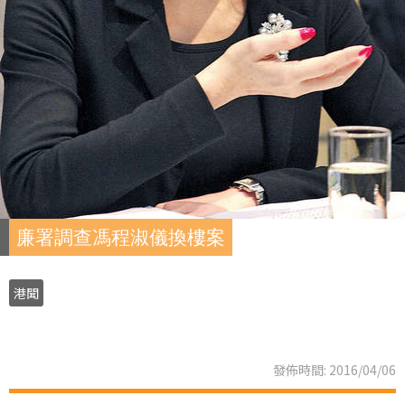
廉署調查馮程淑儀換樓案
港聞
發佈時間: 2016/04/06