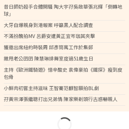
昔日師奶殺手合體開騷 陶大宇孖吳啟華張兆輝「倒轉地
球」
大牙自爆親身到港報案 呼籲黑人配合調查
不滿扮醜拍MV 呂爵安遭黃正宜岑珈其夾擊
獲邀出席紐約時裝周 邱彥筒寓工作於集郵
撇甩老公囝囝 陳慧琳排舞室度過51歲生日
主持《歐洲鐵騎遊》憶辛酸史 袁偉豪拍《鐵探》瘦到皮
包骨
小鮮肉初嘗主持滋味 王智騫范麒智願拍BL劇
孖黃宗澤張繼聰打出兄弟情 陳家樂剃頭行古惑嚇親人