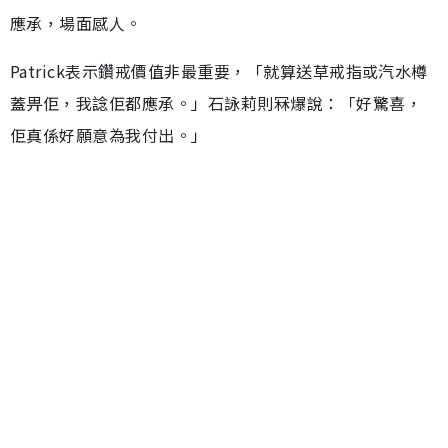
應承，場面感人。
Patrick表示鑽戒價值非最重要，「就算送草戒指或汽水樽
蓋畀佢，我諗佢都應承。」石詠莉則冧爆說：「好驚喜，
佢真係好願意為我付出。」