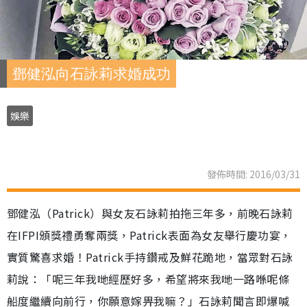
鄧健泓向石詠莉求婚成功
娛樂
發佈時間: 2016/03/31
鄧健泓（Patrick）與女友石詠莉拍拖三年多，前晚石詠莉
在IFPI頒獎禮勇奪兩獎，Patrick表面為女友舉行慶功宴，
實質驚喜求婚！Patrick手持鑽戒及鮮花跪地，當眾對石詠
莉說：「呢三年我哋經歷好多，希望將來我哋一路喺呢條
船度繼續向前行，你願意嫁畀我嘛？」石詠莉聞言即爆喊