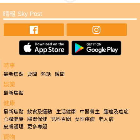
晴報 Sky Post
時事
最新焦點
要聞
熱話
暖聞
娛樂
最新焦點
健康
最新焦點
飲食及運動
生活健康
中醫養生
腫瘤及癌症
心臟健康
腸胃保健
兒科百問
女性疾病
老人病
皮膚護理
更多專題
寵物