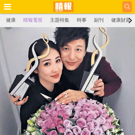
健康
晴報電視
主題特集
時事
副刊
健康財富