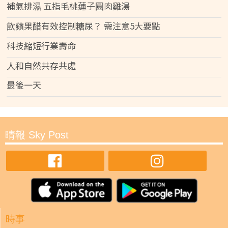
補氣排濕 五指毛桃蓮子圓肉雞湯
飲蘋果醋有效控制糖尿？ 需注意5大要點
科技縮短行業壽命
人和自然共存共處
最後一天
晴報 Sky Post
時事