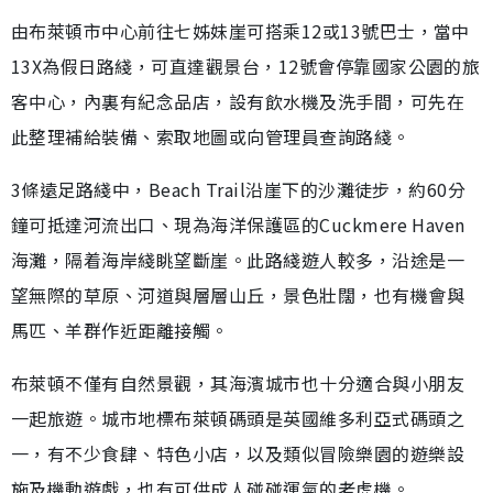
由布萊頓市中心前往七姊妹崖可搭乘12或13號巴士，當中
13X為假日路綫，可直達觀景台，12號會停靠國家公園的旅
客中心，內裏有紀念品店，設有飲水機及洗手間，可先在
此整理補給裝備、索取地圖或向管理員查詢路綫。
3條遠足路綫中，Beach Trail沿崖下的沙灘徒步，約60分
鐘可抵達河流出口、現為海洋保護區的Cuckmere Haven
海灘，隔着海岸綫眺望斷崖。此路綫遊人較多，沿途是一
望無際的草原、河道與層層山丘，景色壯闊，也有機會與
馬匹、羊群作近距離接觸。
布萊頓不僅有自然景觀，其海濱城市也十分適合與小朋友
一起旅遊。城市地標布萊頓碼頭是英國維多利亞式碼頭之
一，有不少食肆、特色小店，以及類似冒險樂園的遊樂設
施及機動遊戲，也有可供成人碰碰運氣的老虎機。