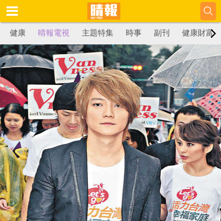
健康
晴報電視
主題特集
時事
副刊
健康財富