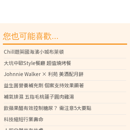
您也可能喜歡...
Chill遊英國海濱小城布萊頓
大坑中歐Style餐廳 超值燒烤餐
Johnnie Walker × 利苑 美酒配月餅
益生菌營養補充劑 個案支持效果顯著
補氣排濕 五指毛桃蓮子圓肉雞湯
飲蘋果醋有效控制糖尿？ 需注意5大要點
科技縮短行業壽命