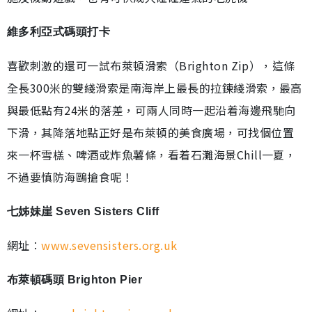
維多利亞式碼頭打卡
喜歡刺激的還可一試布萊頓滑索（Brighton Zip），這條
全長300米的雙綫滑索是南海岸上最長的拉鍊綫滑索，最高
與最低點有24米的落差，可兩人同時一起沿着海邊飛馳向
下滑，其降落地點正好是布萊頓的美食廣場，可找個位置
來一杯雪榚、啤酒或炸魚薯條，看着石灘海景Chill一夏，
不過要慎防海鷗搶食呢！
七姊妹崖 Seven Sisters Cliff
網址︰
www.sevensisters.org.uk
布萊頓碼頭 Brighton Pier