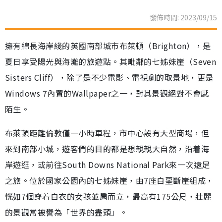
發佈時間: 2023/09/15
擁有綿長海岸綫的英國南部城市布萊頓（Brighton），是
夏日享受陽光與海灘的旅遊點。其毗鄰的七姊妹崖（Seven
Sisters Cliff），除了是不少電影、電視劇的取景地，更是
Windows 7內置的Wallpaper之一，對其景觀絕對不會感
陌生。
布萊頓距離倫敦僅一小時車程，市中心設有大型商場，但
來到南部小城，遊客們的目的都是想親親大自然，沿着海
岸遊逛，或前往South Downs National Park來一次遠足
之旅。位於國家公園內的七姊妹崖，由7座白堊斷崖組成，
恍如7個穿着白衣的女孩並肩而立，最高有175公尺，壯麗
的景觀常被譽為「世界的盡頭」。