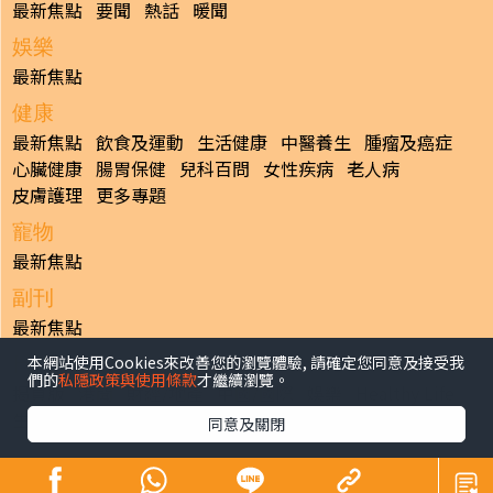
最新焦點
要聞
熱話
暖聞
娛樂
最新焦點
健康
最新焦點
飲食及運動
生活健康
中醫養生
腫瘤及癌症
心臟健康
腸胃保健
兒科百問
女性疾病
老人病
皮膚護理
更多專題
寵物
最新焦點
副刊
最新焦點
本網站使用Cookies來改善您的瀏覽體驗, 請確定您同意及接受我
日報
們的
私隱政策與使用條款
才繼續瀏覽。
揭頁版
港聞
財經/地產
中國/國際
娛樂
Healthy Life
生活副刊
親子/教育
體育
專題/人物
昔日晴報
同意及關閉
香港經濟日報版權所有©2026