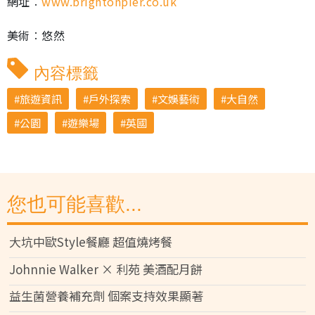
網址︰
www.brightonpier.co.uk
美術︰悠然
內容標籤
旅遊資訊
戶外探索
文娛藝術
大自然
公園
遊樂場
英國
您也可能喜歡...
大坑中歐Style餐廳 超值燒烤餐
Johnnie Walker × 利苑 美酒配月餅
益生菌營養補充劑 個案支持效果顯著