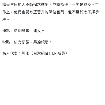
這天生日的人不斷追求進步，並認為停止不動是退步。工
作上，他們會朝有望晉升的職位奮鬥，但不至於太不擇手
段。
優點：精明風趣、迷人。
缺點：佔有慾強、具操縱慾。
名人代表：阿沁（台灣組合F.I.R.成員）