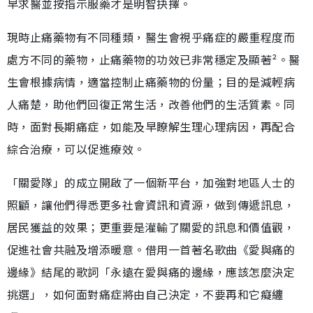
早求醫並按指示服藥才是明智抉擇。
現時止痛藥物有不同種類，醫生會視乎痛症的嚴重程度而
處方不同的藥物，止痛藥物的功效已非常穩定及顯著²。醫
生會根據病情，適當控制止痛藥物的份量；目的是減輕病
人痛楚，助他們回復正常生活，改善他們的生活質素。同
時，面對長期痛症，如能及早瞭解生理心理病因，再配合
綜合治療，可以促進療效。
「關愛隊」的成立開啟了一個新平台，加強對地區人士的
照顧，讓他們得悉更多社會資訊和資源，做到傳遞訊息，
居民獲益的效果；更重要是灌輸了關愛的訊息和價值觀，
促進社會共融及增添暖意。借用一首著名歌曲《愛與痛的
邊緣》結尾的歌詞「永遠在愛與痛的邊緣，應該怎麼決定
挑選」，如何面對痛症將由自己決定，不要再和它癡纏