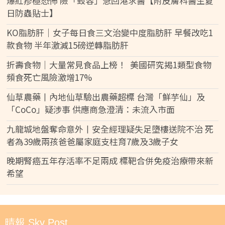
爆紅疹極恐怖 險「毀容」急回港求醫【附皮膚科醫生夏
日防蟲貼士】
KO脂肪肝｜女子每日食三文治變中度脂肪肝 早餐改吃1
款食物 半年激減15磅逆轉脂肪肝
折壽食物｜大量常見食品上榜！ 美國研究揭1類型食物
頻食死亡風險激增17%
仙草農藥丨內地仙草驗出農藥超標 台灣「鮮芋仙」及
「CoCo」疑涉事 供應商急澄清：未流入市面
九龍城地盤奪命意外丨安全經理疑失足墮樓送院不治 死
者為39歲兩孩爸爸屬家庭支柱育7歲及3歲子女
晚期腎癌五年存活率不足兩成 標靶合併免疫治療帶來新
希望
晴報 Sky Post