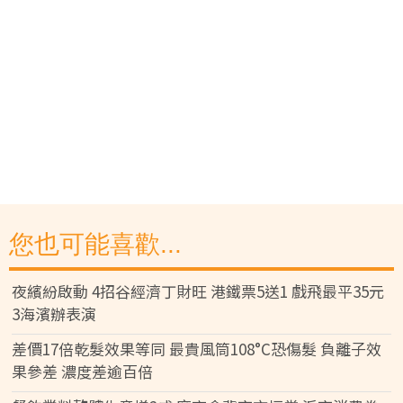
您也可能喜歡...
夜繽紛啟動 4招谷經濟丁財旺 港鐵票5送1 戲飛最平35元
3海濱辦表演
差價17倍乾髮效果等同 最貴風筒108°C恐傷髮 負離子效
果參差 濃度差逾百倍