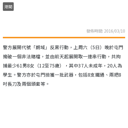
港聞
發佈時間: 2016/03/10
警方展開代號「朗域」反黑行動，上周六（5日）晚於屯門
搗破一個非法賭檔，並由前天起展開取一連串行動，共拘
捕最少61男8女（12至75歲），其中37人未成年，20人為
學生。警方亦於屯門撿獲一批武器，包括8支鐵通、兩把8
吋長刀及兩個頭套等。