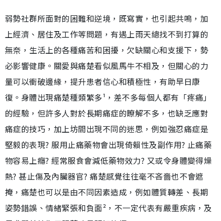
弱勢社群所面對的困難和逆境，既寫實，也引起共鳴，加
上經濟、居住及工作等問題，有遇上雨天總找不到打算的
無奈，生活上的各種痛苦和困擾，欠缺關心和支援下，勢
必影響健康。關愛與痛楚看似風馬牛不相及，但關心的力
量可以衝破邊緣，提升患者信心和積極性，有助早日康
復。身體出現痛楚種類繁多¹，差不多每個人都有「疼痛」
的經驗，但許多人對於長期痛症的瞭解不多，也缺乏應對
痛症的技巧，加上坊間出現不同的迷思，例如強忍痛症是
堅毅的表現? 服用止痛藥物會出現倚賴性及副作用? 止痛藥
物容易上癮? 經常服食會減低藥物效力? 又或令身體變得燥
熱? 甚止傷及內臟器官? 痛楚感覺往往毫不吝嗇也不會遮
掩，痛楚也可以是由不同因素造成，例如體質轉差、長期
姿勢錯誤、情緒緊張和負面²，不一定代表有嚴重疾病，及