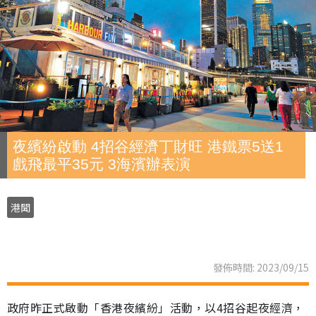
夜繽紛啟動 4招谷經濟丁財旺 港鐵票5送1
戲飛最平35元 3海濱辦表演
港聞
發佈時間: 2023/09/15
政府昨正式啟動「香港夜繽紛」活動，以4招谷起夜經濟，