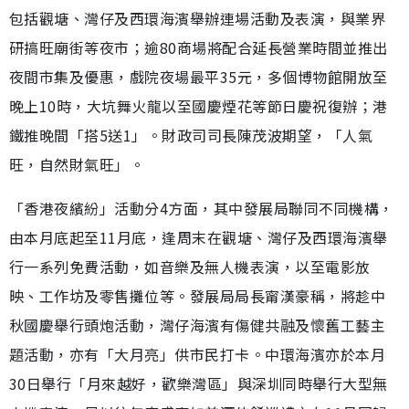
包括觀塘、灣仔及西環海濱舉辦連場活動及表演，與業界
研搞旺廟街等夜市；逾80商場將配合延長營業時間並推出
夜間市集及優惠，戲院夜場最平35元，多個博物館開放至
晚上10時，大坑舞火龍以至國慶煙花等節日慶祝復辦；港
鐵推晚間「搭5送1」。財政司司長陳茂波期望，「人氣
旺，自然財氣旺」。
「香港夜繽紛」活動分4方面，其中發展局聯同不同機構，
由本月底起至11月底，逢周末在觀塘、灣仔及西環海濱舉
行一系列免費活動，如音樂及無人機表演，以至電影放
映、工作坊及零售攤位等。發展局局長甯漢豪稱，將趁中
秋國慶舉行頭炮活動，灣仔海濱有傷健共融及懷舊工藝主
題活動，亦有「大月亮」供市民打卡。中環海濱亦於本月
30日舉行「月來越好，歡樂灣區」與深圳同時舉行大型無