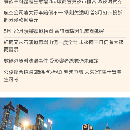
餐飲業料整體生意增2成 廠商會冀夜市恒常 派夜消費券
航空公司遺失行李賠償不一 準則欠透明 首8月61宗投訴
部分涉款逾萬元
5月收2月漫遊震撼帳單 電訊商稱因供應商延遲
紅雨又來石澳道再塌山泥一度全封 未來兩三日仍有大驟
雨雷暴
數碼港資料洩漏事件 受影響者總數仍未確定
公僕聯合招聘6職系包括AO 明起申請 未來2年學士畢業
生可考