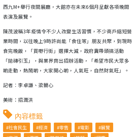
西九M+舉行夜間展廳，大館亦在未來6個月呈獻各項晚間
表演及展覽。
陳茂波稱3年疫情令不少人改變生活習慣，不少商戶縮短營
業時間，以往晚上9時許尚能「食住等」朋友共聚，到現時
食完晚飯，「買嘢行街」選擇大減，政府冀帶頭搞活動
「拋磚引玉」，與業界齊出招辦活動，「希望市民大眾多
啲走動，熱鬧啲，大家開心啲，人氣旺，自然財氣旺」。
記者︰李卓謙、梁薾心
美術：招潤洪
內容標籤
社會民生
經濟
零售
電影
展覽