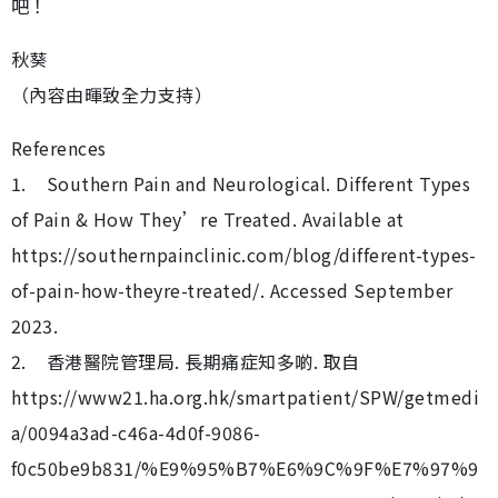
吧！
秋葵
（內容由暉致全力支持）
References
1. Southern Pain and Neurological. Different Types
of Pain & How They’re Treated. Available at
https://southernpainclinic.com/blog/different-types-
of-pain-how-theyre-treated/. Accessed September
2023.
2. 香港醫院管理局. 長期痛症知多啲. 取自
https://www21.ha.org.hk/smartpatient/SPW/getmedi
a/0094a3ad-c46a-4d0f-9086-
f0c50be9b831/%E9%95%B7%E6%9C%9F%E7%97%9