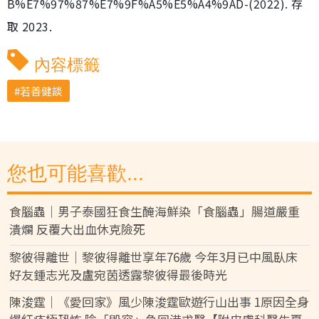
B%E7%97%87%E7%9F%A5%E5%A4%9AD-(2022). 存
取 2023.
內容標籤
若善健談
您也可能喜歡...
食腦蟲｜男子泰國狂食生醃海鮮染「食腦蟲」腸道嚴重
潰爛 反覆大出血休克險死
黎彼得離世｜黎彼得離世享年76歲 今年3月已中風臥床
好友鍾志光及盧宛茵透露黎彼得最後時光
陳浚霆｜《愛回家》風少陳浚霆歐遊行山出事 1原因全身