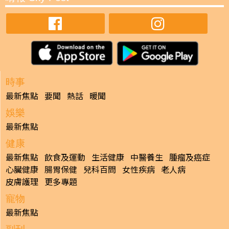
時事
最新焦點
要聞
熱話
暖聞
娛樂
最新焦點
健康
最新焦點
飲食及運動
生活健康
中醫養生
腫瘤及癌症
心臟健康
腸胃保健
兒科百問
女性疾病
老人病
皮膚護理
更多專題
寵物
最新焦點