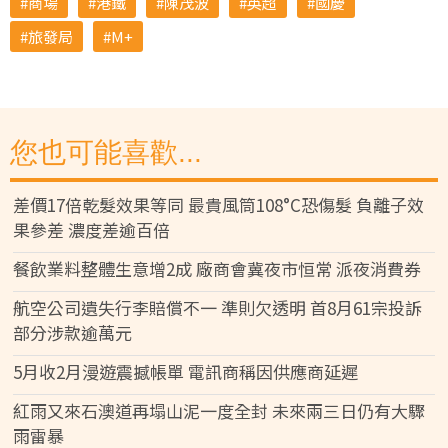
商場
港鐵
陳茂波
英超
國慶
旅發局
M+
您也可能喜歡...
差價17倍乾髮效果等同 最貴風筒108°C恐傷髮 負離子效
果參差 濃度差逾百倍
餐飲業料整體生意增2成 廠商會冀夜市恒常 派夜消費券
航空公司遺失行李賠償不一 準則欠透明 首8月61宗投訴
部分涉款逾萬元
5月收2月漫遊震撼帳單 電訊商稱因供應商延遲
紅雨又來石澳道再塌山泥一度全封 未來兩三日仍有大驟
雨雷暴