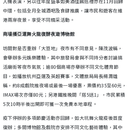
人機表演，另以往年度盛事如美酒佳餚巡禮亦在11月回歸
中環，包括全月全城酒吧及食肆推廣，讓市民和遊客在維
港兩岸夜景，享受不同精采活動。
商場播亞運舞火龍復辦夜遊博物館
坊間對是否重辦「大笪地」夜市有不同意見，陳茂波稱，
會舉辦多元娛樂體驗，其中旅發局會與不同持分者討論搞
活廟街等夜市氣氛；逾80個商場亦舉辦不同文化體育節
目，如播放杭州亞運及英超賽事，文體旅局局長楊潤雄
稱，約8成戲院推夜場或最後一場優惠，票價約35至60元，
IMAX場次亦僅80元；另港鐵推晚間「搭5送1」，市民累積
5次10時半後出閘即可獲一次免費本地車程。
疫下停辦的多項節慶活動亦回歸，如大坑舞火龍疫後首度
復辦；多間博物館及戲院亦安排不同文化藝術體驗，其中