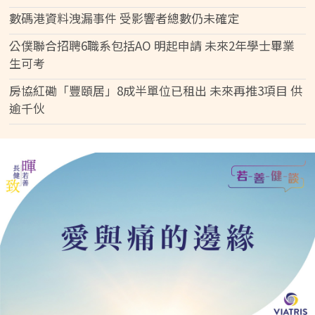
數碼港資料洩漏事件 受影響者總數仍未確定
公僕聯合招聘6職系包括AO 明起申請 未來2年學士畢業
生可考
房協紅磡「豐頤居」8成半單位已租出 未來再推3項目 供
逾千伙