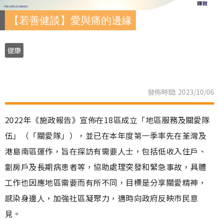
【若善健談】愛與痛的邊緣
健康
發佈時間: 2023/10/06
2022年《施政報告》宣佈在18區成立「地區服務及關愛隊
伍」（「關愛隊」），並已在本年度第一季率先在荃灣及
港島南區運作，旨在探訪有需要人士，包括低收入住戶、
劏房戶及長期病患者等，協助處理突發和緊急事故，具體
工作也因應地區需要而有所不同，目標是分享關愛精神，
感染身邊人，加強社區凝聚力，適時向政府反映市民意
見。