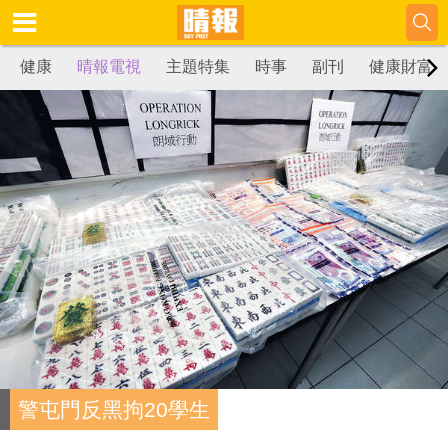
健康
晴報電視
主題特集
時事
副刊
健康財富
警屯門反黑拘20學生