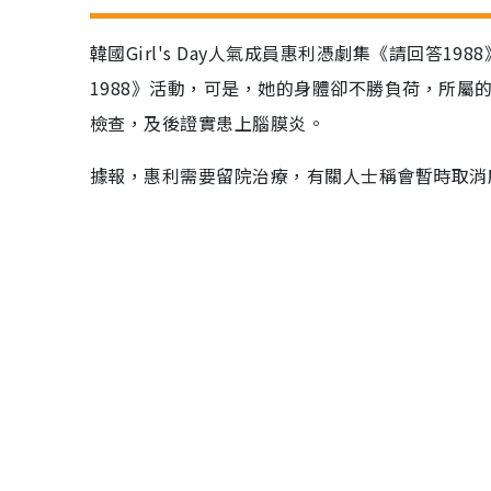
韓國Girl's Day人氣成員惠利憑劇集《請回答
1988》活動，可是，她的身體卻不勝負荷，所
檢查，及後證實患上腦膜炎。
據報，惠利需要留院治療，有關人士稱會暫時取消