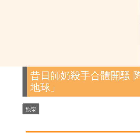
昔日師奶殺手合體開騷 
地球」
娛樂