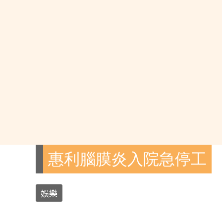
惠利腦膜炎入院急停工
娛樂