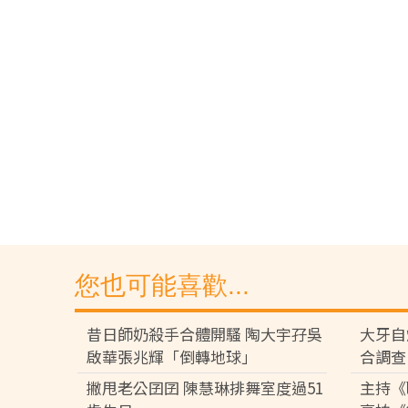
您也可能喜歡...
昔日師奶殺手合體開騷 陶大宇孖吳
大牙自
啟華張兆輝「倒轉地球」
合調查
撇甩老公囝囝 陳慧琳排舞室度過51
主持《