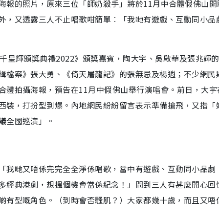
海報的照片，原來三位「師奶殺手」將於11月中合體假佛山開
外，又透露三人不止唱歌咁簡單︰「我哋有遊戲、互動同小品
千星輝頒獎典禮2022》頒獎嘉賓，陶大宇、吳啟華及張兆輝
緝檔案》張大勇、《倚天屠龍記》的張無忌及楊逍；不少網民
合體拍攝海報，預告在11月中假佛山舉行演唱會。前日，大宇
西裝，打扮型到爆。內地網民紛紛留言表示準備搶飛，又指「
議全國巡演」。
「我哋又唔係完完全全淨係唱歌，當中有遊戲、互動同小品劇
多經典港劇，想搵個機會當係紀念！」問到三人有甚麼開心回
啲有型嘅角色。（到時會否騷肌？）大家都幾十歲，而且又唔