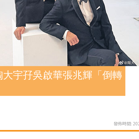
陶大宇孖吳啟華張兆輝「倒轉
發佈時間: 202