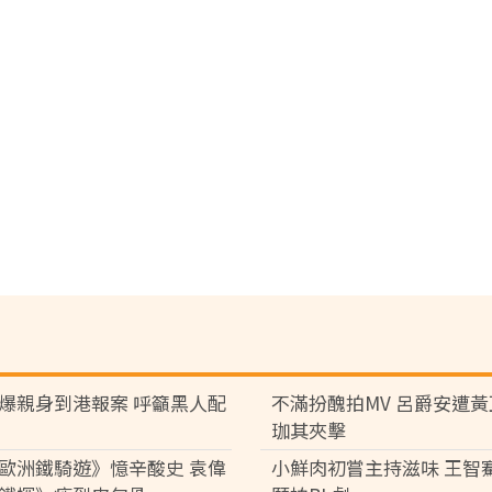
爆親身到港報案 呼籲黑人配
不滿扮醜拍MV 呂爵安遭
珈其夾擊
歐洲鐵騎遊》憶辛酸史 袁偉
小鮮肉初嘗主持滋味 王智