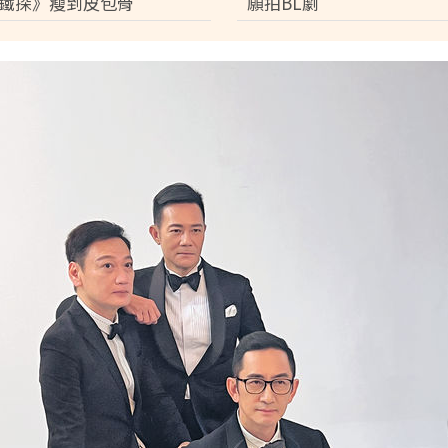
鐵探》瘦到皮包骨
願拍BL劇