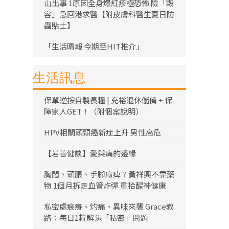
山出事 1原因全身爆紅疹極恐怖 險「毀
容」急回港求醫【附皮膚科醫生夏日防
蟲貼士】
「生活晴報 今期至HIT推介」
生活訊息
保單逆按自製長糧 | 充裕退休儲備 + 保
障家人GET！（附個案說明）
HPV相關頭頸癌新症上升 男性高危
【若善健談】愛與痛的邊緣
胸悶、頭脹、手腳麻痺？黃祥興不靠藥
物 1個月拆走血管炸彈 重拾醒神健康
私密處痕癢、灼痛、異味來襲 Grace教
路：每日1粒解決「私密」問題