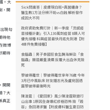
騷。大
Sick問識答｜皮膚現白斑=真菌纏身？
劇，開
醫生教1方法分辨汗斑vs白蝕 解析發作
成因大不同
政府資助免費打針｜新一季度「流感疫
的出現勾
苗接種計劃」引入130萬劑疫苗 8類人可
期待他
優先接種 科興疫苗最快月底先到港【附
4條件免費接種】
在微博
好期待
食腦蟲｜男子泰國狂食生醃海鮮染「食
腦蟲」腸道嚴重潰爛 反覆大出血休克險
死
黎彼得離世｜黎彼得離世享年76歲 今年
3月已中風臥床 好友鍾志光及盧宛茵透
，開開
露黎彼得最後時光
憶？大
陳浚霆｜《愛回家》風少陳浚霆歐遊行
係真正
山出事 1原因全身爆紅疹極恐怖 險「毀
容」急回港求醫【附皮膚科醫生夏日防