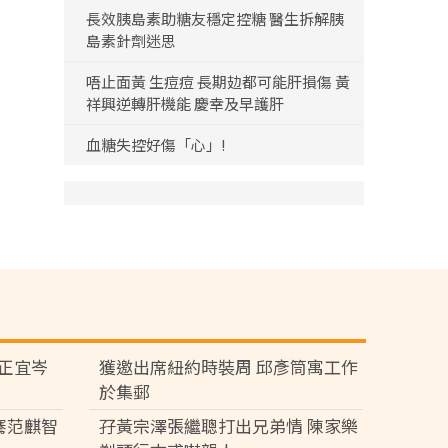
長效胰島素助糖友穩定控糖 醫生拆解胰
島素針劑迷思
唔止面黃 生痘痘 長期攰都可能肝損傷 黃
祥興逆轉肝機能 慶幸及早護肝
血糖失控好傷「心」!
黃正宜岑
獲邀出席紐約時裝周 邱彥筒寓工作
於集郵
騫范麒智
孖黃宗澤張繼聰打出兄弟情 陳家樂