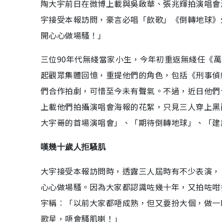
陶大宇前日在微博上載與吳啟華、張兆輝拍演唱會
宇接受本報訪問，豪言必唱「飲歌」《倒轉地球》
開心心做場騷！」
三位90年代無綫當家小生，今年初重返無綫任《萬
起觀眾集體回憶，重提他們的角色，包括《刑事偵
們合作拍劇，可惜至今未有聲氣。不過，近日他們
上載他們拍攝演唱會海報的花絮，只見三人穿上黑
大宇哥的首場演唱會」、「期待倒轉地球」、「建
嘆幾十歲人拒騷肌
大宇接受本報訪問時，透露三人屆時有不少表演，
心心做場騷。因為大家都認識咗幾十年，又拍咗咁
宇稱︰「以前大家都唔成熟，但又要扮大個，做一
歌星，唔會騷肌喇！」