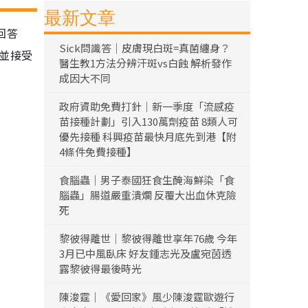
最新文章
回答
Sick問識答｜皮膚現白斑=真菌纏身？
醫並接受
醫生教1方法分辨汗斑vs白蝕 解析發作
成因大不同
政府資助免費打針｜新一季度「流感疫
苗接種計劃」引入130萬劑疫苗 8類人可
優先接種 科興疫苗最快月底先到港【附
4條件免費接種】
食腦蟲｜男子泰國狂食生醃海鮮染「食
腦蟲」腸道嚴重潰爛 反覆大出血休克險
死
黎彼得離世｜黎彼得離世享年76歲 今年
3月已中風臥床 好友鍾志光及盧宛茵透
露黎彼得最後時光
陳浚霆｜《愛回家》風少陳浚霆歐遊行