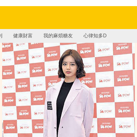
刊
健康財富
我的麻煩糖友
心律知多D