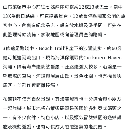
由布萊頓市中心前往七姊妹崖可搭乘12或13號巴士，當中
13X為假日路綫，可直達觀景台，12號會停靠國家公園的旅
客中心，內裏有紀念品店，設有飲水機及洗手間，可先在
此整理補給裝備、索取地圖或向管理員查詢路綫。
3條遠足路綫中，Beach Trail沿崖下的沙灘徒步，約60分
鐘可抵達河流出口、現為海洋保護區的Cuckmere Haven
海灘，隔着海岸綫眺望斷崖。此路綫遊人較多，沿途是一
望無際的草原、河道與層層山丘，景色壯闊，也有機會與
馬匹、羊群作近距離接觸。
布萊頓不僅有自然景觀，其海濱城市也十分適合與小朋友
一起旅遊。城市地標布萊頓碼頭是英國維多利亞式碼頭之
一，有不少食肆、特色小店，以及類似冒險樂園的遊樂設
施及機動遊戲，也有可供成人碰碰運氣的老虎機。