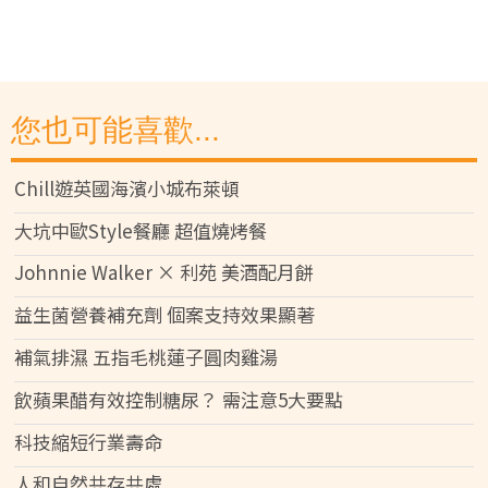
您也可能喜歡...
Chill遊英國海濱小城布萊頓
大坑中歐Style餐廳 超值燒烤餐
Johnnie Walker × 利苑 美酒配月餅
益生菌營養補充劑 個案支持效果顯著
補氣排濕 五指毛桃蓮子圓肉雞湯
飲蘋果醋有效控制糖尿？ 需注意5大要點
科技縮短行業壽命
人和自然共存共處