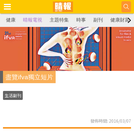
健康
晴報電視
主題特集
時事
副刊
健康財富
盡覽ifva獨立短片
生活副刊
發佈時間: 2016/03/07