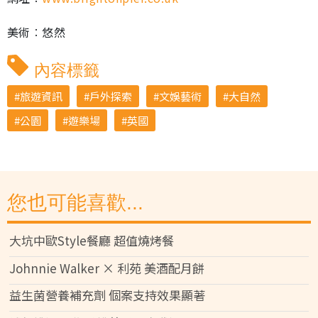
美術︰悠然
內容標籤
旅遊資訊
戶外探索
文娛藝術
大自然
公園
遊樂場
英國
您也可能喜歡...
大坑中歐Style餐廳 超值燒烤餐
Johnnie Walker × 利苑 美酒配月餅
益生菌營養補充劑 個案支持效果顯著