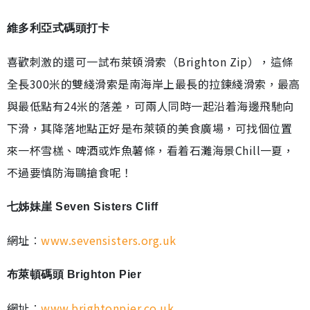
維多利亞式碼頭打卡
喜歡刺激的還可一試布萊頓滑索（Brighton Zip），這條
全長300米的雙綫滑索是南海岸上最長的拉鍊綫滑索，最高
與最低點有24米的落差，可兩人同時一起沿着海邊飛馳向
下滑，其降落地點正好是布萊頓的美食廣場，可找個位置
來一杯雪榚、啤酒或炸魚薯條，看着石灘海景Chill一夏，
不過要慎防海鷗搶食呢！
七姊妹崖 Seven Sisters Cliff
網址︰
www.sevensisters.org.uk
布萊頓碼頭 Brighton Pier
網址︰
www.brightonpier.co.uk