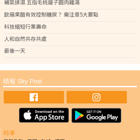
補氣排濕 五指毛桃蓮子圓肉雞湯
飲蘋果醋有效控制糖尿？ 需注意5大要點
科技縮短行業壽命
人和自然共存共處
最後一天
晴報 Sky Post
時事