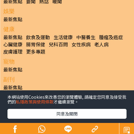
最新焦點
要聞
熱話
暖聞
娛樂
最新焦點
健康
最新焦點
飲食及運動
生活健康
中醫養生
腫瘤及癌症
心臟健康
腸胃保健
兒科百問
女性疾病
老人病
皮膚護理
更多專題
寵物
最新焦點
副刊
最新焦點
本網站使用Cookies來改善您的瀏覽體驗, 請確定您同意及接受我
日報
們的
私隱政策與使用條款
才繼續瀏覽。
揭頁版
港聞
財經/地產
中國/國際
娛樂
Healthy Life
生活副刊
親子/教育
體育
專題/人物
昔日晴報
同意及關閉
香港經濟日報版權所有©2026