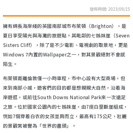
發佈時間: 2023/09/15
擁有綿長海岸綫的英國南部城市布萊頓（Brighton），是
夏日享受陽光與海灘的旅遊點。其毗鄰的七姊妹崖（Seven
Sisters Cliff），除了是不少電影、電視劇的取景地，更是
Windows 7內置的Wallpaper之一，對其景觀絕對不會感
陌生。
布萊頓距離倫敦僅一小時車程，市中心設有大型商場，但
來到南部小城，遊客們的目的都是想親親大自然，沿着海
岸遊逛，或前往South Downs National Park來一次遠足
之旅。位於國家公園內的七姊妹崖，由7座白堊斷崖組成，
恍如7個穿着白衣的女孩並肩而立，最高有175公尺，壯麗
的景觀常被譽為「世界的盡頭」。